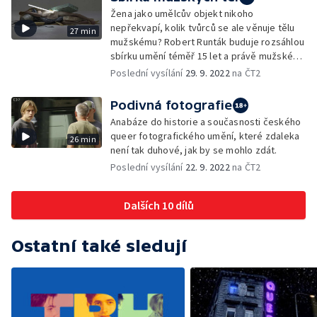
Žena jako umělcův objekt nikoho
nepřekvapí, kolik tvůrců se ale věnuje tělu
27 min
mužskému? Robert Runták buduje rozsáhlou
sbírku umění téměř 15 let a právě mužské
tělo tvoří jeho významnou část.
Poslední vysílání
29. 9. 2022
na ČT2
Podivná fotografie
Anabáze do historie a současnosti českého
queer fotografického umění, které zdaleka
26 min
není tak duhové, jak by se mohlo zdát.
Poslední vysílání
22. 9. 2022
na ČT2
Dalších 10 dílů
Ostatní také sledují