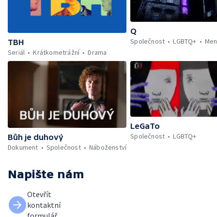
Q
Společnost
LGBTQ+
Men
TBH
Seriál
Krátkometrážní
Drama
LeGaTo
Společnost
LGBTQ+
Bůh je duhový
Dokument
Společnost
Náboženství
Napište nám
Otevřít
kontaktní
formulář