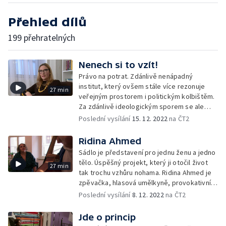
Přehled dílů
199 přehratelných
Nenech si to vzít!
Právo na potrat. Zdánlivě nenápadný
institut, který ovšem stále více rezonuje
27 min
veřejným prostorem i politickým kolbištěm.
Za zdánlivě ideologickým sporem se ale
skrývají tisíce konkrétních lidských příběhů
Poslední vysílání
15. 12. 2022
na ČT2
a také řada otázek týkající se svobodné
volby nebo definice základních lidských
Ridina Ahmed
práv.
Sádlo je představení pro jednu ženu a jedno
tělo. Úspěšný projekt, který ji otočil život
27 min
tak trochu vzhůru nohama. Ridina Ahmed je
zpěvačka, hlasová umělkyně, provokativní
performerka a žena, která učí lidi
Poslední vysílání
8. 12. 2022
na ČT2
komunikovat se svým hlasem.
Jde o princip