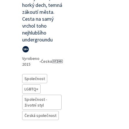
horký dech, temná
zákoutí města.
Cesta na samý
vrchol toho
nejhlubšího
undergroundu
Vyrobeno
•
Česko
2015
Společnost
LGBTQ+
Společnost -
životní styl
Česká společnost