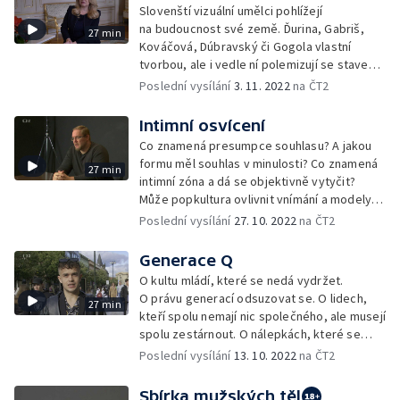
Slovenští vizuální umělci pohlížejí
na budoucnost své země. Ďurina, Gabriš,
27 min
Kováčová, Dúbravský či Gogola vlastní
tvorbou, ale i vedle ní polemizují se stavem
současného Slovenska v politické, ale
Poslední vysílání
3. 11. 2022
na ČT2
i morální rovině.
Intimní osvícení
Co znamená presumpce souhlasu? A jakou
formu měl souhlas v minulosti? Co znamená
27 min
intimní zóna a dá se objektivně vytyčit?
Může popkultura ovlivnit vnímání a modely
přístupu k našemu sexu? Dokumentární
Poslední vysílání
27. 10. 2022
na ČT2
sonda do současné podoby západní intimity.
Generace Q
O kultu mládí, které se nedá vydržet.
O právu generací odsuzovat se. O lidech,
27 min
kteří spolu nemají nic společného, ale musejí
spolu zestárnout. O nálepkách, které se
neustále mění.
Poslední vysílání
13. 10. 2022
na ČT2
Sbírka mužských těl