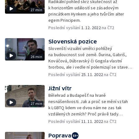
Radikální pohled skrz skutečnost až
k horizontům událostí se zásadovým
27 min
princátkem Hynkem a jeho tvůrčím alter
egem Principem.
Poslední vysílání
1. 12. 2022
na ČT2
Slovenská pozice
Slovenští vizuální umělci pohlížejí
na budoucnost své země. Ďurina, Gabriš,
26 min
Kováčová, Dúbravský či Gogola vlastní
tvorbou, ale i vedle ní polemizují se stavem
současného Slovenska v politické, ale
Poslední vysílání
25. 11. 2022
na ČT2
i morální rovině.
Jižní vítr
Bělehrad a Budapešť na hraně
nesnášenlivosti. Jak a proč se mění vztah
27 min
k LGBTQ lidem ve dvou nám ne zas tak
vzdálených zemích? Proč právě tady
rezonují teze, které začal prosazovat
Poslední vysílání
11. 11. 2022
na ČT2
Putinův režim před deseti lety v Rusku?
Poprava