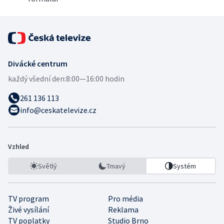
Divácké centrum
každý všední den:
8:00—16:00 hodin
261 136 113
info@ceskatelevize.cz
Vzhled
Světlý
Tmavý
Systém
TV program
Pro média
Živé vysílání
Reklama
TV poplatky
Studio Brno