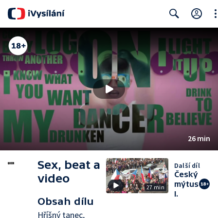
Cl
Search
26 min
Sex, beat a
Další díl
Český
video
mýtus
27 min
I.
Obsah dílu
Hříšný tanec,