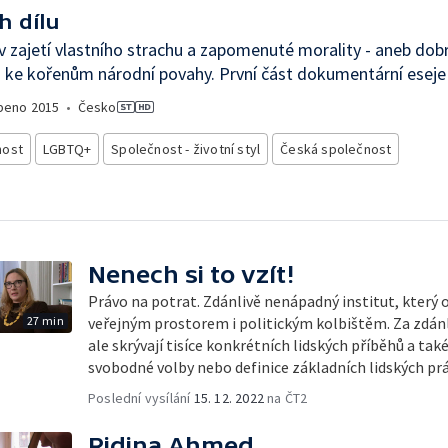
h dílu
v zajetí vlastního strachu a zapomenuté morality - aneb do
 ke kořenům národní povahy. První část dokumentární eseje
beno
2015
•
Česko
nost
LGBTQ+
Společnost - životní styl
Česká společnost
Nenech si to vzít!
Právo na potrat. Zdánlivě nenápadný institut, který 
27 min
veřejným prostorem i politickým kolbištěm. Za zdán
ale skrývají tisíce konkrétních lidských příběhů a také
svobodné volby nebo definice základních lidských prá
Poslední vysílání
15. 12. 2022
na ČT2
Ridina Ahmed