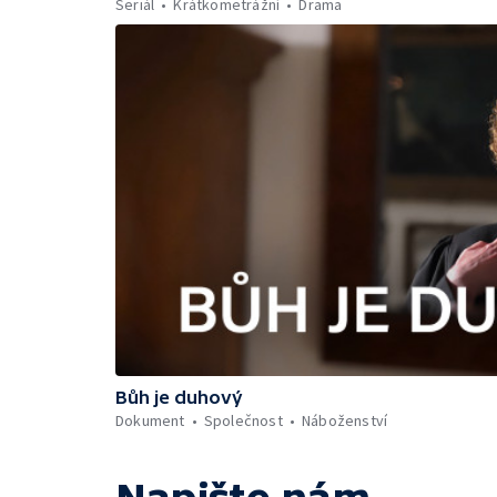
Seriál
Krátkometrážní
Drama
Bůh je duhový
Dokument
Společnost
Náboženství