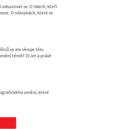
 odsuzovat se. O lidech, kteří
nout. O nálepkách, které se
ůrců se ale věnuje tělu
mění téměř 15 let a právě
tografického umění, které