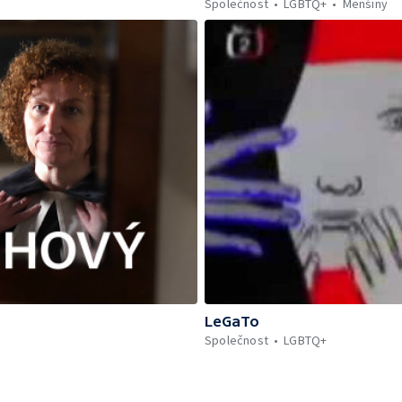
Společnost
LGBTQ+
Menšiny
LeGaTo
Společnost
LGBTQ+