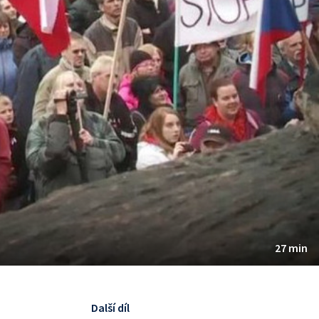
27 min
Další díl