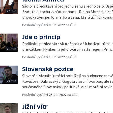
Sádlo je představení pro jednu ženu a jedno tělo. Úspě
27 min
život tak trochu vzhůru nohama. Ridina Ahmed je zp
provokativní performerka a žena, která učí lidi kom
Poslední vysílání
8. 12. 2022
na ČT2
Jde o princip
Radikální pohled skrz skutečnost až k horizontům u
27 min
princátkem Hynkem a jeho tvůrčím alter egem Princ
Poslední vysílání
1. 12. 2022
na ČT2
Slovenská pozice
Slovenští vizuální umělci pohlížejí na budoucnost své
26 min
Kováčová, Dúbravský či Gogola vlastní tvorbou, ale i 
současného Slovenska v politické, ale i morální rovin
Poslední vysílání
25. 11. 2022
na ČT2
Jižní vítr