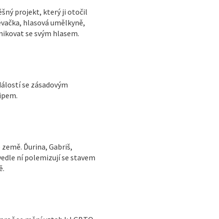
šný projekt, který ji otočil
ěvačka, hlasová umělkyně,
unikovat se svým hlasem.
dálostí se zásadovým
ipem.
 země. Ďurina, Gabriš,
vedle ní polemizují se stavem
ě.