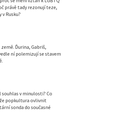
a proč se mění vztah k LGBTQ
č právě tady rezonují teze,
y v Rusku?
 země. Ďurina, Gabriš,
vedle ní polemizují se stavem
ě.
souhlas v minulosti? Co
že popkultura ovlivnit
tární sonda do současné