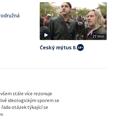
brodružná
27 min
Český mýtus II.
ovšem stále více rezonuje
livě ideologickým sporem se
 řada otázek týkající se
v.