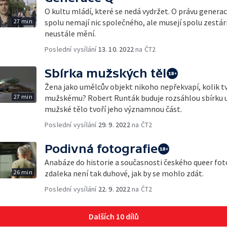
O kultu mládí, které se nedá vydržet. O právu generací
27 min
spolu nemají nic společného, ale musejí spolu zestár
neustále mění.
Poslední vysílání
13. 10. 2022
na ČT2
Sbírka mužských těl
Žena jako umělcův objekt nikoho nepřekvapí, kolik tv
27 min
mužskému? Robert Runták buduje rozsáhlou sbírku u
mužské tělo tvoří jeho významnou část.
Poslední vysílání
29. 9. 2022
na ČT2
Podivná fotografie
Anabáze do historie a současnosti českého queer fo
26 min
zdaleka není tak duhové, jak by se mohlo zdát.
Poslední vysílání
22. 9. 2022
na ČT2
Dalších 10 dílů