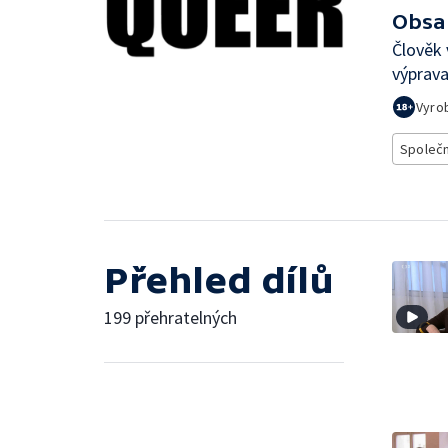
Obsa
Člověk 
výprava
Vyro
Společ
Přehled dílů
199 přehratelných