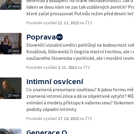
Bělehrad a Budapešť na hraně nesnášenlivosti. Jak 
27 min
lidem ve dvou nám ne zas tak vzdálených zemích? Pro
které začal prosazovat Putinův režim před deseti let
Poslední vysílání
11. 11. 2022
na ČT2
Poprava
Slovenští vizuální umělci pohlížejí na budoucnost své
27 min
Kováčová, Dúbravský či Gogola vlastní tvorbou, ale i 
současného Slovenska v politické, ale i morální rovin
Poslední vysílání
3. 11. 2022
na ČT2
Intimní osvícení
Co znamená presumpce souhlasu? A jakou formu měl 
27 min
znamená intimní zóna a dá se objektivně vytyčit? Mů
vnímání a modely přístupu k našemu sexu? Dokumen
podoby západní intimity.
Poslední vysílání
27. 10. 2022
na ČT2
Generace Q