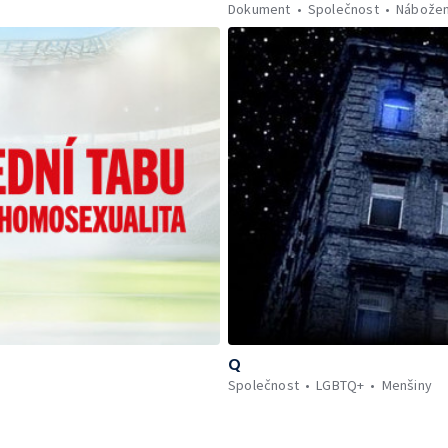
Dokument
Společnost
Nábožen
Q
Společnost
LGBTQ+
Menšiny