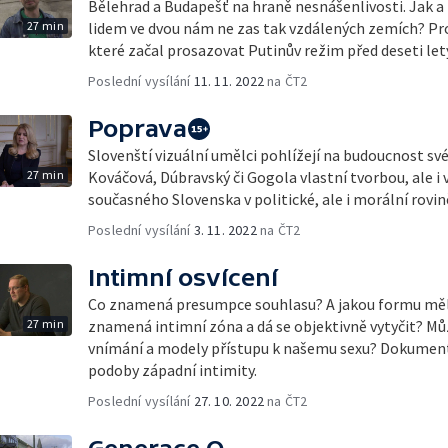
Bělehrad a Budapešť na hraně nesnášenlivosti. Jak 
27 min
lidem ve dvou nám ne zas tak vzdálených zemích? Pro
které začal prosazovat Putinův režim před deseti let
Poslední vysílání
11. 11. 2022
na ČT2
Poprava
Slovenští vizuální umělci pohlížejí na budoucnost své
27 min
Kováčová, Dúbravský či Gogola vlastní tvorbou, ale i 
současného Slovenska v politické, ale i morální rovin
Poslední vysílání
3. 11. 2022
na ČT2
Intimní osvícení
Co znamená presumpce souhlasu? A jakou formu měl 
27 min
znamená intimní zóna a dá se objektivně vytyčit? Mů
vnímání a modely přístupu k našemu sexu? Dokumen
podoby západní intimity.
Poslední vysílání
27. 10. 2022
na ČT2