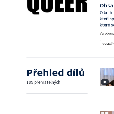
Obsa
O kultu
kteří s
které s
Vyroben
Společ
Přehled dílů
199 přehratelných