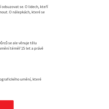
 odsuzovat se. O lidech, kteří
nout. O nálepkách, které se
ůrců se ale věnuje tělu
mění téměř 15 let a právě
tografického umění, které