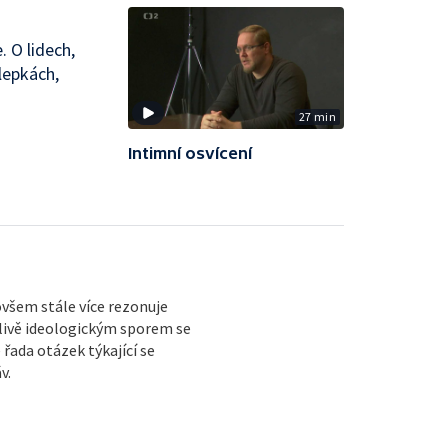
. O lidech,
lepkách,
27 min
Intimní osvícení
ovšem stále více rezonuje
livě ideologickým sporem se
 řada otázek týkající se
v.