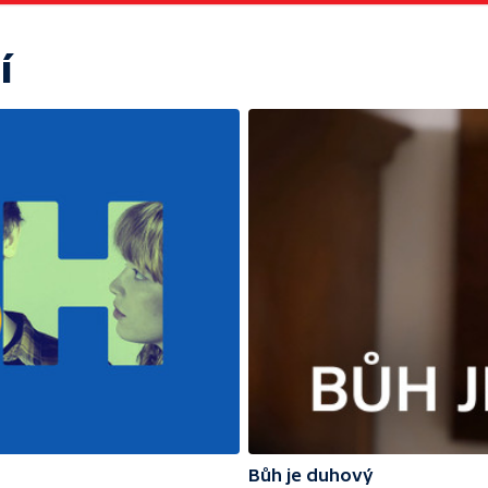
í
Bůh je duhový