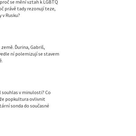
a proč se mění vztah k LGBTQ
č právě tady rezonují teze,
y v Rusku?
 země. Ďurina, Gabriš,
vedle ní polemizují se stavem
ě.
souhlas v minulosti? Co
že popkultura ovlivnit
tární sonda do současné