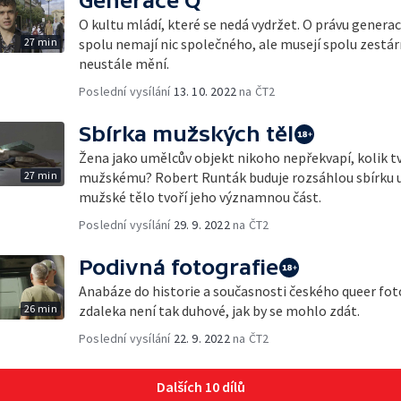
Generace Q
O kultu mládí, které se nedá vydržet. O právu generací
27 min
spolu nemají nic společného, ale musejí spolu zestár
neustále mění.
Poslední vysílání
13. 10. 2022
na ČT2
Sbírka mužských těl
Žena jako umělcův objekt nikoho nepřekvapí, kolik tv
27 min
mužskému? Robert Runták buduje rozsáhlou sbírku u
mužské tělo tvoří jeho významnou část.
Poslední vysílání
29. 9. 2022
na ČT2
Podivná fotografie
Anabáze do historie a současnosti českého queer fo
26 min
zdaleka není tak duhové, jak by se mohlo zdát.
Poslední vysílání
22. 9. 2022
na ČT2
Dalších 10 dílů