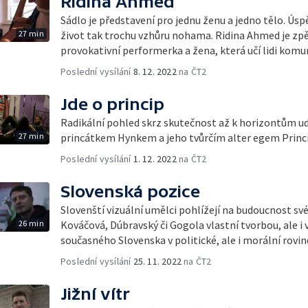
Ridina Ahmed
Sádlo je představení pro jednu ženu a jedno tělo. Úspě
27 min
život tak trochu vzhůru nohama. Ridina Ahmed je zp
provokativní performerka a žena, která učí lidi kom
Poslední vysílání
8. 12. 2022
na ČT2
Jde o princip
Radikální pohled skrz skutečnost až k horizontům u
27 min
princátkem Hynkem a jeho tvůrčím alter egem Princ
Poslední vysílání
1. 12. 2022
na ČT2
Slovenská pozice
Slovenští vizuální umělci pohlížejí na budoucnost své
26 min
Kováčová, Dúbravský či Gogola vlastní tvorbou, ale i 
současného Slovenska v politické, ale i morální rovin
Poslední vysílání
25. 11. 2022
na ČT2
Jižní vítr