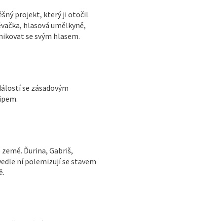
šný projekt, který ji otočil
ěvačka, hlasová umělkyně,
unikovat se svým hlasem.
dálostí se zásadovým
ipem.
 země. Ďurina, Gabriš,
vedle ní polemizují se stavem
ě.