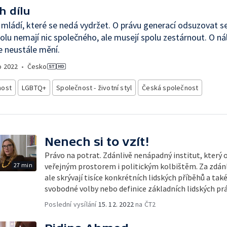
h dílu
 mládí, které se nedá vydržet. O právu generací odsuzovat se
polu nemají nic společného, ale musejí spolu zestárnout. O ná
e neustále mění.
o
2022
•
Česko
nost
LGBTQ+
Společnost - životní styl
Česká společnost
Nenech si to vzít!
Právo na potrat. Zdánlivě nenápadný institut, který 
27 min
veřejným prostorem i politickým kolbištěm. Za zdán
ale skrývají tisíce konkrétních lidských příběhů a také
svobodné volby nebo definice základních lidských prá
Poslední vysílání
15. 12. 2022
na ČT2