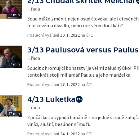
2/13 Chudák skřítek Melichar
I. řada
57 min
Soud může změnit nejen osud člověka, ale i dřevěného
loutkovému divadlu, nebo mrtvému loutkáři?
Poslední vysílání
10. 1. 2022
na ČT1
3/13 Paulusová versus Paulus
I. řada
57 min
Soudit ohromující bohatství je velmi záludný úkol. 
tentokrát stojí miliardář Paulus a jeho manželka.
Poslední vysílání
17. 1. 2022
na ČT1
4/13 Luketka
I. řada
57 min
Zpočátku to vypadá banálně –⁠ na jedné straně žalují
viníci, slušní, bezúhonní muži.
Poslední vysílání
24. 1. 2022
na ČT1