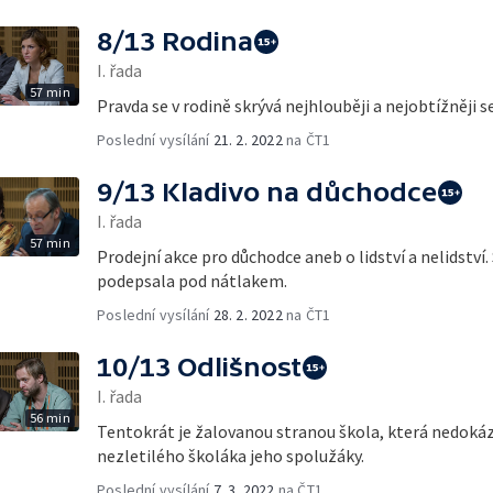
8/13 Rodina
I. řada
57 min
Pravda se v rodině skrývá nejhlouběji a nejobtížněji s
Poslední vysílání
21. 2. 2022
na ČT1
9/13 Kladivo na důchodce
I. řada
57 min
Prodejní akce pro důchodce aneb o lidství a nelidství.
podepsala pod nátlakem.
Poslední vysílání
28. 2. 2022
na ČT1
10/13 Odlišnost
I. řada
56 min
Tentokrát je žalovanou stranou škola, která nedokáz
nezletilého školáka jeho spolužáky.
Poslední vysílání
7. 3. 2022
na ČT1