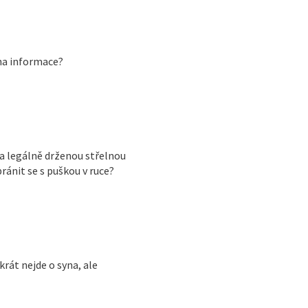
 na informace?
la legálně drženou střelnou
ránit se s puškou v ruce?
rát nejde o syna, ale