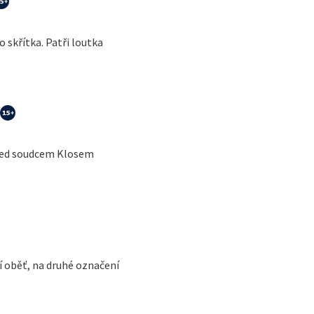
 skřítka. Patři loutka
Před soudcem Klosem
cí oběť, na druhé označení