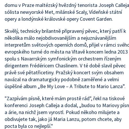
domu v Praze maltézský hvězdný tenorista Joseph Calleja
sólista newyorské Met, milánské Scaly, Vídeňské státní
opery a londýnské královské opery Covent Garden.
Skvělý, technicky brilantně připravený pěvec, který patří k
několika málo nejobdivovanějším a nejuznávanějším
interpretům světových operních domů, přijel v rámci svéh
evropského turné do města na Vltavě koncem ledna 2013
spolu s Navarrským symfonickým orchestrem řízeným
dirigentem Frédéricem Chaslinem. V té době slavil pěvec
právě své pětatřicetiny. Pražský koncert svým obsahem
navázal na dramaturgicky podobně zaměřené a velmi
úspěšné album „Be My Love – A Tribute to Mario Lanza”.
"Zazpívám písně, které mám prostě rád", řekl na tiskové
konferenci Joseph Calleja a dodal, „budou to Mariovy pís
a árie, na nichž jsem vyrostl. Pokud někoho milujete a
obdivujete tak, jako já Maria Lanzu, potom chcete, aby
pocta byla co nejlepší."