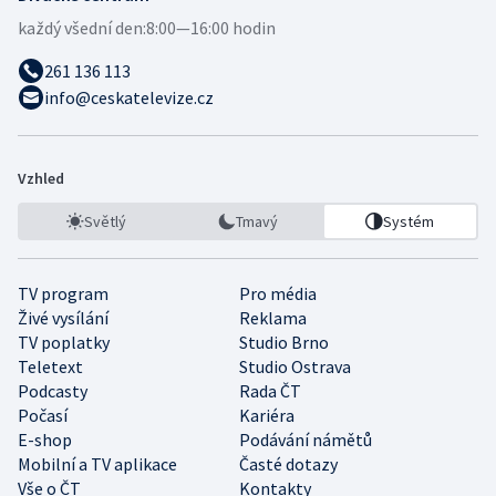
každý všední den:
8:00—16:00 hodin
261 136 113
info@ceskatelevize.cz
Vzhled
Světlý
Tmavý
Systém
TV program
Pro média
Živé vysílání
Reklama
TV poplatky
Studio Brno
Teletext
Studio Ostrava
Podcasty
Rada ČT
Počasí
Kariéra
E-shop
Podávání námětů
Mobilní a TV aplikace
Časté dotazy
Vše o ČT
Kontakty