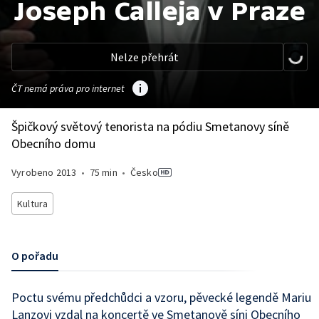
Joseph Calleja v Praze
Nelze přehrát
ČT nemá práva pro internet
Špičkový světový tenorista na pódiu Smetanovy síně
Obecního domu
Vyrobeno
2013
•
75 min
•
Česko
Kultura
O pořadu
Poctu svému předchůdci a vzoru, pěvecké legendě Mariu
Lanzovi vzdal na koncertě ve Smetanově síni Obecního