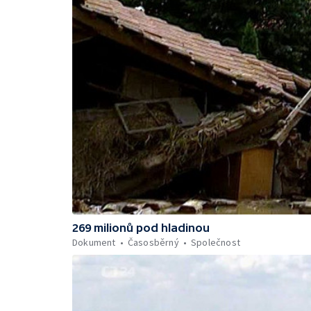
269 milionů pod hladinou
Dokument
Časosběrný
Společnost