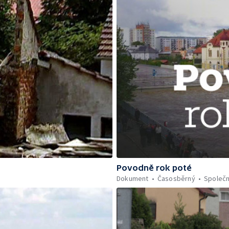
Povodně rok poté
Dokument
Časosběrný
Společ