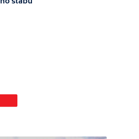
ého štábu