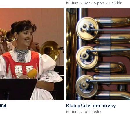
Kultura
Rock & pop
Folklór
004
Klub přátel dechovky
Kultura
Dechovka