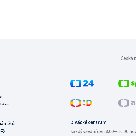
Česká t
no
trava
Divácké centrum
námětů
azy
každý všední den:
8:00—16:00 ho