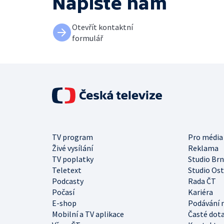
Napište nám
Otevřít kontaktní
formulář
TV program
Pro média
Živé vysílání
Reklama
TV poplatky
Studio Br
Teletext
Studio Os
Podcasty
Rada ČT
Počasí
Kariéra
E-shop
Podávání 
Mobilní a TV aplikace
Časté dot