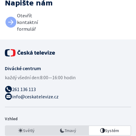
Napište nám
Otevřít
kontaktní
formulář
Divácké centrum
každý všední den:
8:00—16:00 hodin
261 136 113
info@ceskatelevize.cz
Vzhled
Světlý
Tmavý
Systém