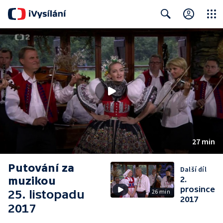
Close
Search
27 min
Putování za
Další díl
muzikou
2.
prosince
25. listopadu
26 min
2017
2017