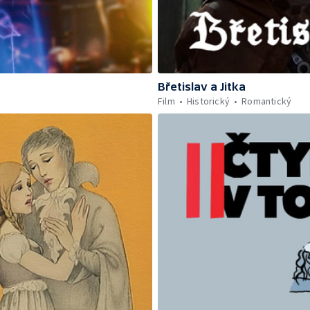
Břetislav a Jitka
Film
Historický
Romantický