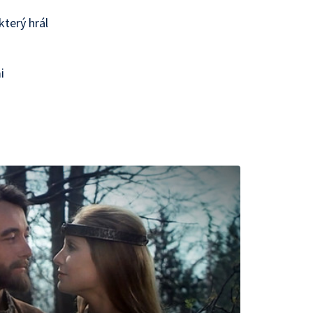
terý hrál
u
i