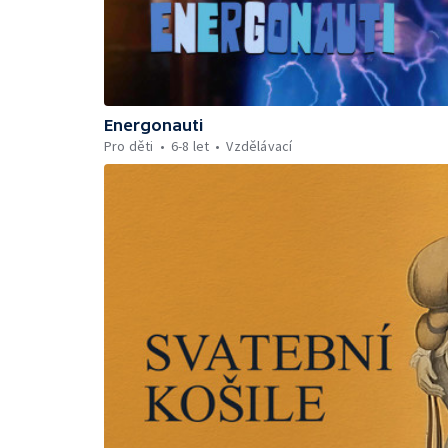
Energonauti
Pro děti
6-8 let
Vzdělávací