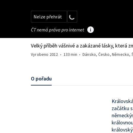
Nelze přehrát
ČT nemá práva pro internet
Velký příběh vášnivé a zakázané lásky, která z
Vyrobeno
2012
•
133 min
•
Dánsko, Česko, Německo, 
O pořadu
Královská
začátku 
německým 
královnou
královský