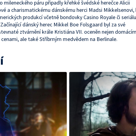
o mileneckého páru připadly křehké švédské herečce Alicii
vé a charismatickému dánskému herci Madsi Mikkelsenovi, k
amerických produkcí včetně bondovky Casino Royale či seriál
 Začínající dánský herec Mikkel Boe Folsgaard byl za své
evnaté ztvárnění krále Kristiána VII. oceněn nejen domácím
 cenami, ale také Stříbrným medvědem na Berlinale.
í