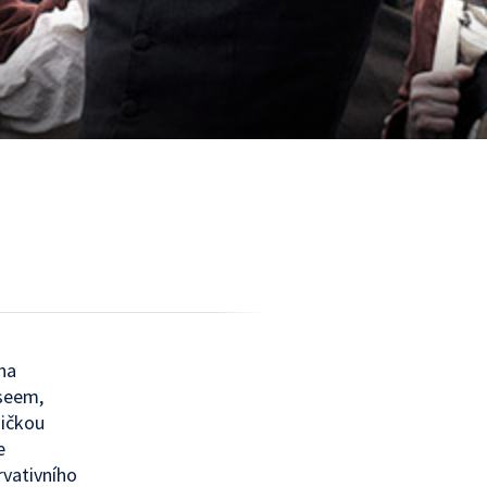
na
seem,
dičkou
e
rvativního