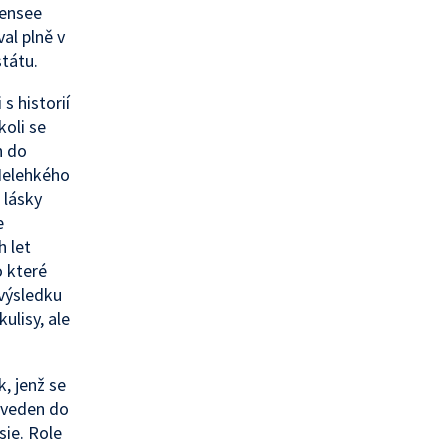
uensee
al plně v
státu.
s historií
koli se
n do
 Nelehkého
 lásky
e
h let
o které
výsledku
ulisy, ale
, jenž se
 uveden do
sie. Role