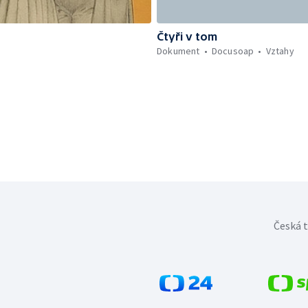
Čtyři v tom
Dokument
Docusoap
Vztahy
Česká t