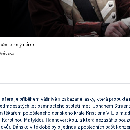
měnila celý národ
Švédsko
 aféra je příběhem vášnivé a zakázané lásky, která propukla 
sedmdesátých let osmnáctého století mezi Johanem Struen
lékařem pološíleného dánského krále Kristiána VII., a mla
 Karolinou Matyldou Hannoverskou, a která nezasáhla pouz
 dvůr. Dánsko v té době bylo jednou z posledních bašt konze