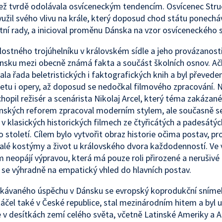
jež tvrdě odolávala osvíceneckým tendencím. Osvícenec Str
užil svého vlivu na krále, který doposud chod státu ponecháv
tní rady, a inicioval proměnu Dánska na vzor osvíceneckého 
lostného trojúhelníku v královském sídle a jeho provázanosti 
ánsku mezi obecně známá fakta a součást školních osnov. Ač
la řada beletristických i faktografických knih a byl převede
etu i opery, až doposud se nedočkal filmového zpracování.
chopil režisér a scenárista Nikolaj Arcel, který téma zakázané
nských reforem zpracoval moderním stylem, ale současně s
l v klasických historických filmech ze čtyřicátých a padesátýc
 století. Cílem bylo vytvořit obraz historie očima postav, pr
alé kostýmy a život u královského dvora každodenností. Ve 
m neopájí výpravou, která má pouze roli přirozené a nerušivé k
 se výhradně na empatický vhled do hlavních postav.
kávaného úspěchu v Dánsku se evropský koprodukční snímek
táčel také v České republice, stal mezinárodním hitem a byl
e v desítkách zemí celého světa, včetně Latinské Ameriky a A