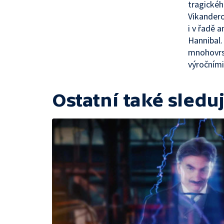
tragickéh
Vikandero
i v řadě 
Hannibal.
mnohovrst
výročními
Ostatní také sleduj