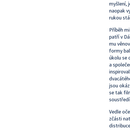
myšlení, 
naopak vy
rukou stá
Příběh mi
patří v D
mu věnova
formy bal
úkolu se 
a společe
inspirova
dvacátého
jsou okáz
se tak fil
soustředí
Vedle oče
zčásti na
distribuc