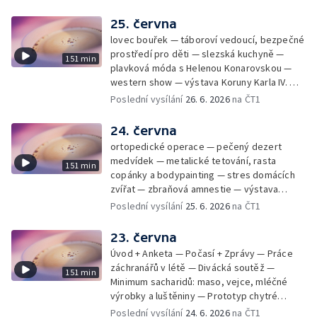
25. června
lovec bouřek — táboroví vedoucí, bezpečné
prostředí pro děti — slezská kuchyně —
151 min
plavková móda s Helenou Konarovskou —
western show — výstava Koruny Karla IV. —
mladý lezecký fenomén Josef Šindel
Poslední vysílání
26. 6. 2026
na ČT1
24. června
ortopedické operace — pečený dezert
medvídek — metalické tetování, rasta
151 min
copánky a bodypainting — stres domácích
zvířat — zbraňová amnestie — výstava
mikrofotografií rostlin — fenomenální
Poslední vysílání
25. 6. 2026
na ČT1
klavírista Matyáš Novák
23. června
Úvod + Anketa — Počasí + Zprávy — Práce
záchranářů v létě — Divácká soutěž —
151 min
Minimum sacharidů: maso, vejce, mléčné
výrobky a luštěniny — Prototyp chytré
vložky do bot pro běžce — Anketa +
Poslední vysílání
24. 6. 2026
na ČT1