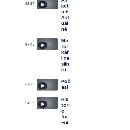
83:38
ket
a +
Akt
uál
ně
Mo
87:43
tor
kář
i na
siln
ici
Poč
93:23
así
His
94:13
tori
e
foc
ení