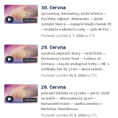
30. června
opruzeniny, dermatózy, kožní infekce —
Postřehy odjinud - Moldavsko — úplné
151 min
zatmění Slunce — nejlepší mladý chemik ČR
— krádeže a alkohol u vody — zpěvák Peter
Cmorik
Poslední vysílání
1. 7. 2026
na ČT1
29. června
syndrom nejstarší dcery — letní líčení —
festivalový street food — Colours of
151 min
Ostrava — kouzlo analogové fotky — ME v
softballu žen do 22 let — Nová zelená
úsporám — Global Teacher Prize Czech
Poslední vysílání
30. 6. 2026
na ČT1
Republic
26. června
policejní štěňata ve výcviku — jak to chodí
na letišti — dřevorubecký sport —
150 min
humanoidní robot — sladká odměna s
Markétou Tomáškovou
Poslední vysílání
27. 6. 2026
na ČT1