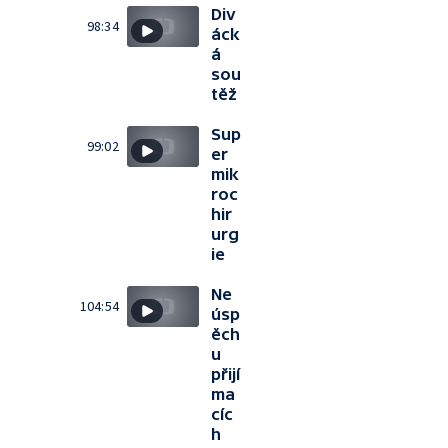
Div
98:34
áck
á
sou
těž
Sup
99:02
er
mik
roc
hir
urg
ie
Ne
104:54
úsp
ěch
u
přijí
ma
cíc
h