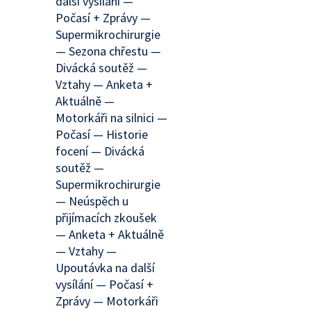
další vysílání —
Počasí + Zprávy —
Supermikrochirurgie
— Sezona chřestu —
Divácká soutěž —
Vztahy — Anketa +
Aktuálně —
Motorkáři na silnici —
Počasí — Historie
focení — Divácká
soutěž —
Supermikrochirurgie
— Neúspěch u
přijímacích zkoušek
— Anketa + Aktuálně
— Vztahy —
Upoutávka na další
vysílání — Počasí +
Zprávy — Motorkáři