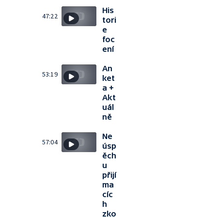
His
47:22
tori
e
foc
ení
An
53:19
ket
a +
Akt
uál
ně
Ne
57:04
úsp
ěch
u
přijí
ma
cíc
h
zko