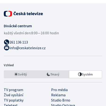
Divácké centrum
každý všední den:
8:00—16:00 hodin
261 136 113
info@ceskatelevize.cz
Vzhled
Světlý
Tmavý
Systém
TV program
Pro média
Živé vysílání
Reklama
TV poplatky
Studio Brno
Teletext
Studio Ostrava