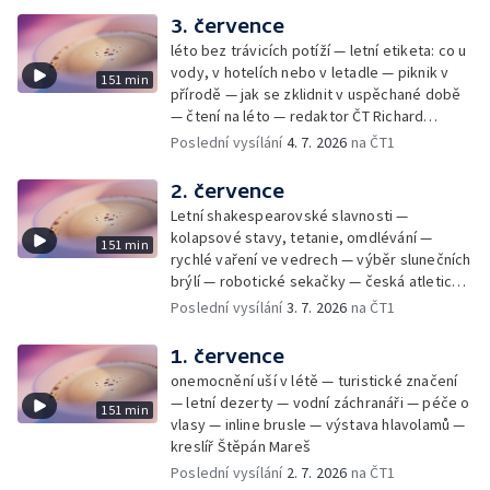
3. července
léto bez trávicích potíží — letní etiketa: co u
vody, v hotelích nebo v letadle — piknik v
151 min
přírodě — jak se zklidnit v uspěchané době
— čtení na léto — redaktor ČT Richard
Samko
Poslední vysílání
4. 7. 2026
na ČT1
2. července
Letní shakespearovské slavnosti —
kolapsové stavy, tetanie, omdlévání —
151 min
rychlé vaření ve vedrech — výběr slunečních
brýlí — robotické sekačky — česká atletická
rekordmanka — psí seriál: výmarský
Poslední vysílání
3. 7. 2026
na ČT1
dlouhosrstý ohař
1. července
onemocnění uší v létě — turistické značení
— letní dezerty — vodní záchranáři — péče o
151 min
vlasy — inline brusle — výstava hlavolamů —
kreslíř Štěpán Mareš
Poslední vysílání
2. 7. 2026
na ČT1