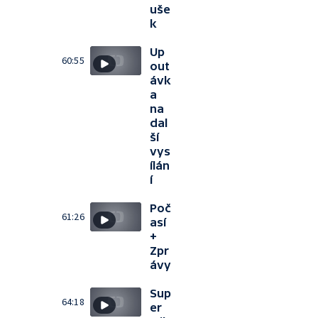
uše
k
Up
60:55
out
ávk
a
na
dal
ší
vys
ílán
í
Poč
61:26
así
+
Zpr
ávy
Sup
64:18
er