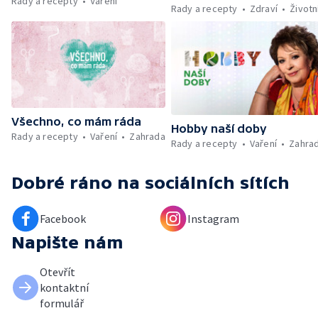
Rady a recepty
Vaření
Kniha veselých říkanek Hrátky se zvířátky —
Rady a recepty
Zdraví
Životn
Umělecký festival Pohoda 2026 —
Vyhodnocení ankety + ČT tipy —
Vyhodnocení divácké soutěže — Práce
záchranářů v létě
Všechno, co mám ráda
Hobby naší doby
Rady a recepty
Vaření
Zahrada
Rady a recepty
Vaření
Zahra
Dobré ráno
na sociálních sítích
Facebook
Instagram
Napište nám
Otevřít
kontaktní
formulář