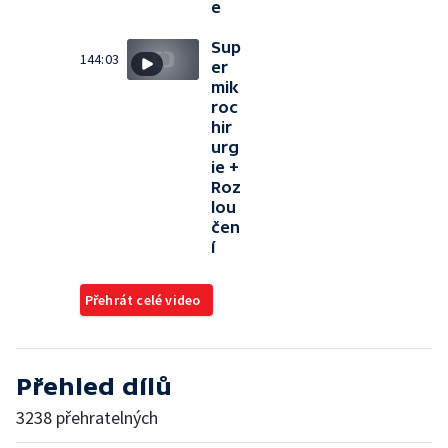
e
Sup
144:03
er
mik
roc
hir
urg
ie +
Roz
lou
čen
í
Přehrát celé video
Přehled dílů
3238 přehratelných