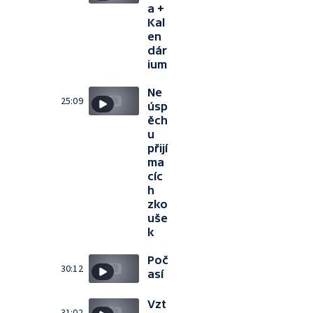
a +
Kal
en
dár
ium
Ne
25:09
úsp
ěch
u
přijí
ma
cíc
h
zko
uše
k
Poč
30:12
así
Vzt
31:02