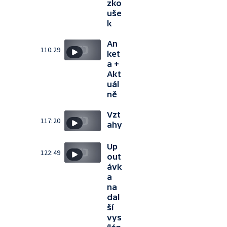
zko
uše
k
An
110:29
ket
a +
Akt
uál
ně
Vzt
117:20
ahy
Up
122:49
out
ávk
a
na
dal
ší
vys