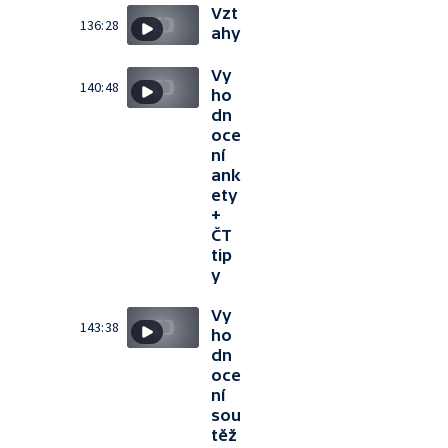
Vzt
136:28
ahy
Vy
140:48
ho
dn
oce
ní
ank
ety
+
ČT
tip
y
Vy
143:38
ho
dn
oce
ní
sou
těž