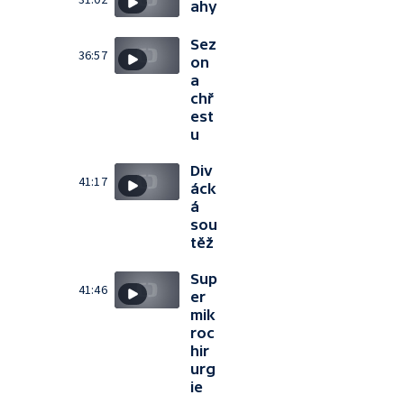
ahy
Sez
36:57
on
a
chř
est
u
Div
41:17
áck
á
sou
těž
Sup
41:46
er
mik
roc
hir
urg
ie