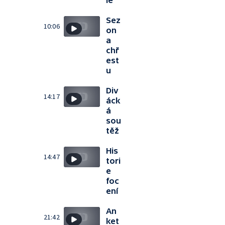
ie
Sez
10:06
on
a
chř
est
u
Div
14:17
áck
á
sou
těž
His
14:47
tori
e
foc
ení
An
21:42
ket