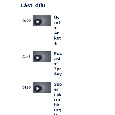
Části dílu
Úv
00:00
od
+
An
ket
a
Poč
01:48
así
+
Zpr
ávy
Sup
04:36
er
mik
roc
hir
urg