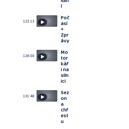
ílán
í
Poč
123:13
así
+
Zpr
ávy
Mo
126:03
tor
kář
i na
siln
ici
Sez
131:48
on
a
chř
est
u