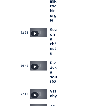
mik
roc
hir
urg
ie
Sez
72:58
on
a
chř
est
u
Div
76:49
áck
á
sou
těž
Vzt
77:13
ahy
An