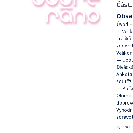
Část:
Obsa
Úvod +
— Velik
králíků
zdravot
Velikon
— Upout
Divácká
Anketa 
soutěž 
— Počas
Olomouc
dobrovo
Vyhodno
zdravot
Vyroben