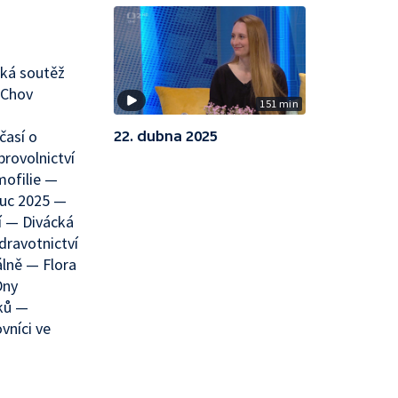
cká soutěž
 Chov
151 min
časí o
22. dubna 2025
rovolnictví
mofilie —
ouc 2025 —
í — Divácká
dravotnictví
lně — Flora
Dny
íků —
vníci ve