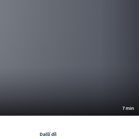
7 min
Další díl