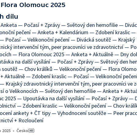
Flora Olomouc 2025
h dílu
 Anketa — Počasí + Zprávy — Světový den hemofilie — Divá
onoční pečení — Anketa + Kalendárium — Zdobení kraslic —
 — Počasí — Velikonoční pečení — Divácká soutěž — Krajský
nický intervenční tým, peer pracovníci ve zdravotnictví — Po
ocích — Flora Olomouc 2025 — Anketa + Aktuálně — Dny dob
ávka na další vysílání — Počasí + Zprávy — Světový den he
 soutěž — Chov králíků — Velikonoční pečení — Flora Olom
+ Aktuálně — Zdobení kraslic — Počasí — Velikonoční pečen
— Krajský zdravotnický intervenční tým, peer pracovníci ve z
í o Velikonocích — Světový den hemofilie — Anketa + Aktuá
 2025 — Upoutávka na další vysílání — Počasí + Zprávy — 
lnictví — Zdobení kraslic — Velikonoční pečení — Chov král
cení ankety + ČT tipy — Vyhodnocení soutěže — Peer praco
nictví + Rozloučení
o
2025
•
Česko