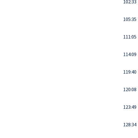
102:33
105:35
111:05
114:09
119:40
120:08
123:49
128:34