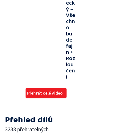
eck
ý –
Vše
chn
o
bu
de
faj
n +
Roz
lou
čen
í
Přehrát celé video
Přehled dílů
3238 přehratelných