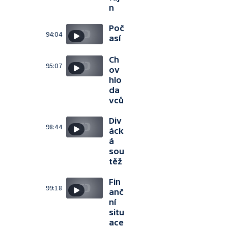
n
Poč
94:04
así
Ch
95:07
ov
hlo
da
vců
Div
98:44
áck
á
sou
těž
Fin
99:18
anč
ní
situ
ace