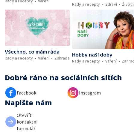
Rady a recepty
Vaření
Kniha veselých říkanek Hrátky se zvířátky —
Rady a recepty
Zdraví
Životn
Umělecký festival Pohoda 2026 —
Vyhodnocení ankety + ČT tipy —
Vyhodnocení divácké soutěže — Práce
záchranářů v létě
Všechno, co mám ráda
Hobby naší doby
Rady a recepty
Vaření
Zahrada
Rady a recepty
Vaření
Zahra
Dobré ráno
na sociálních sítích
Facebook
Instagram
Napište nám
Otevřít
kontaktní
formulář