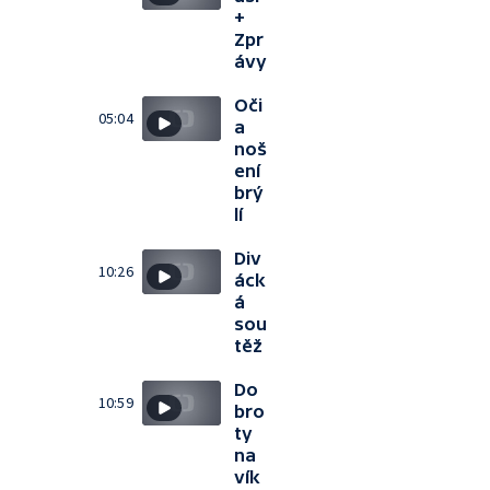
+
Zpr
ávy
Oči
05:04
a
noš
ení
brý
lí
Div
10:26
áck
á
sou
těž
Do
10:59
bro
ty
na
vík