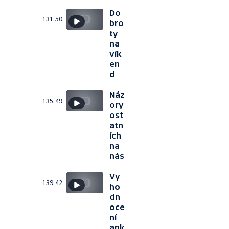
Do
131:50
bro
ty
na
vík
en
d
Náz
135:49
ory
ost
atn
ích
na
nás
Vy
139:42
ho
dn
oce
ní
ank