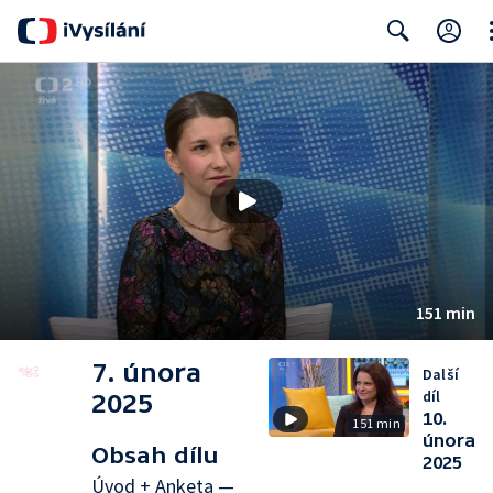
Cl
Search
151 min
7. února
Další
díl
2025
10.
151 min
února
Obsah dílu
2025
Úvod + Anketa —