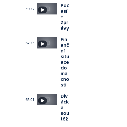
Poč
59:37
así
+
Zpr
ávy
Fin
62:35
anč
ní
situ
ace
do
má
cno
stí
Div
68:01
áck
á
sou
těž