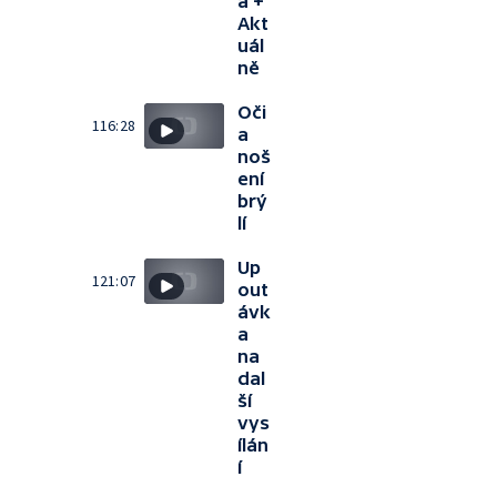
a +
Akt
uál
ně
Oči
116:28
a
noš
ení
brý
lí
Up
121:07
out
ávk
a
na
dal
ší
vys
ílán
í