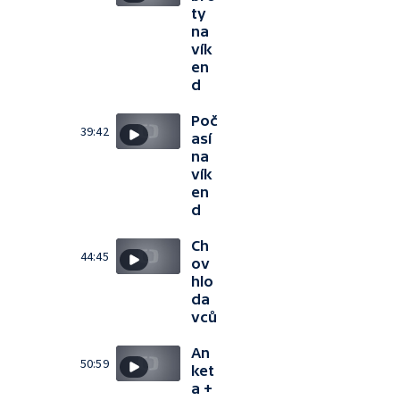
ty
na
vík
en
d
Poč
39:42
así
na
vík
en
d
Ch
44:45
ov
hlo
da
vců
An
50:59
ket
a +