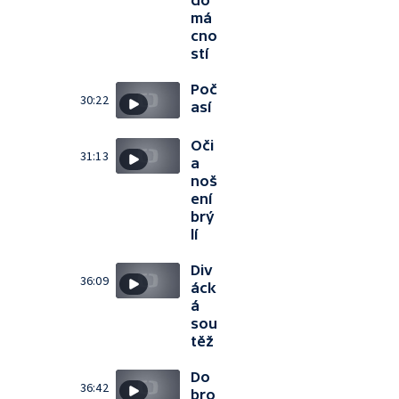
do
má
cno
stí
Poč
30:22
así
Oči
31:13
a
noš
ení
brý
lí
Div
36:09
áck
á
sou
těž
Do
36:42
bro