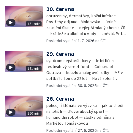
30. června
opruzeniny, dermatózy, kožní infekce —
Postřehy odjinud - Moldavsko — úplné
151 min
zatmění Slunce — nejlepší mladý chemik ČR
— krádeže a alkohol u vody — zpěvák Peter
Cmorik
Poslední vysílání
1. 7. 2026
na ČT1
29. června
syndrom nejstarší dcery — letní líčení —
festivalový street food — Colours of
151 min
Ostrava — kouzlo analogové fotky — ME v
softballu žen do 22 let — Nová zelená
úsporám — Global Teacher Prize Czech
Poslední vysílání
30. 6. 2026
na ČT1
Republic
26. června
policejní štěňata ve výcviku — jak to chodí
na letišti — dřevorubecký sport —
150 min
humanoidní robot — sladká odměna s
Markétou Tomáškovou
Poslední vysílání
27. 6. 2026
na ČT1