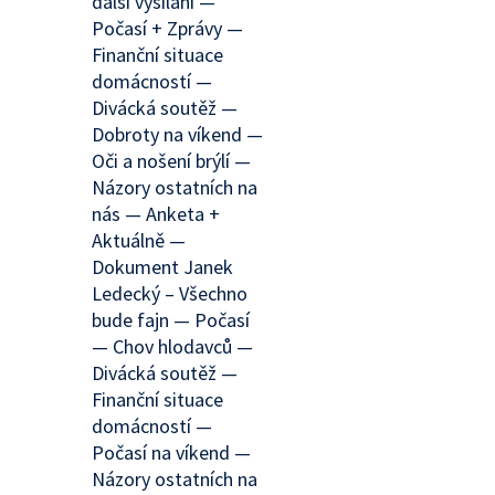
další vysílání —
Počasí + Zprávy —
Finanční situace
domácností —
Divácká soutěž —
Dobroty na víkend —
Oči a nošení brýlí —
Názory ostatních na
nás — Anketa +
Aktuálně —
Dokument Janek
Ledecký – Všechno
bude fajn — Počasí
— Chov hlodavců —
Divácká soutěž —
Finanční situace
domácností —
Počasí na víkend —
Názory ostatních na