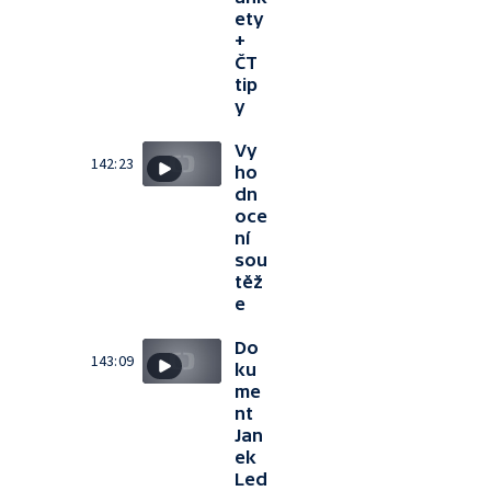
ety
+
ČT
tip
y
Vy
142:23
ho
dn
oce
ní
sou
těž
e
Do
143:09
ku
me
nt
Jan
ek
Led