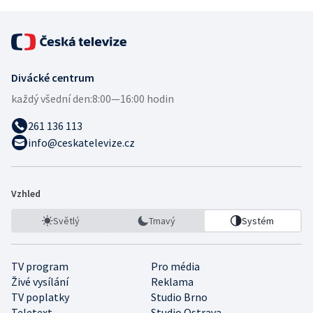
Divácké centrum
každý všední den:
8:00—16:00 hodin
261 136 113
info@ceskatelevize.cz
Vzhled
Světlý
Tmavý
Systém
TV program
Pro média
Živé vysílání
Reklama
TV poplatky
Studio Brno
Teletext
Studio Ostrava