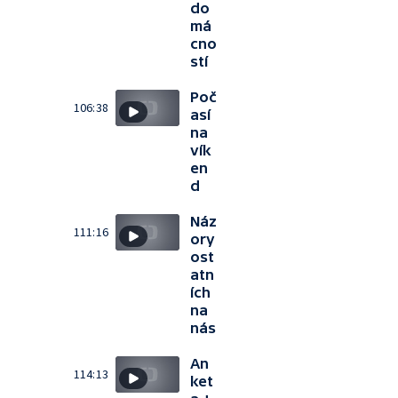
do
má
cno
stí
Poč
106:38
así
na
vík
en
d
Náz
111:16
ory
ost
atn
ích
na
nás
An
114:13
ket