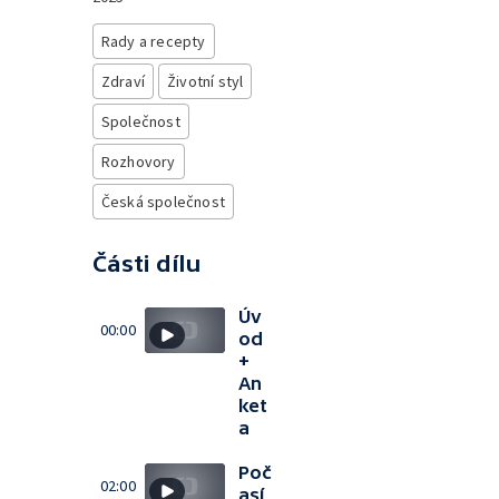
Rady a recepty
Zdraví
Životní styl
Společnost
Rozhovory
Česká společnost
Části dílu
Úv
00:00
od
+
An
ket
a
Poč
02:00
así