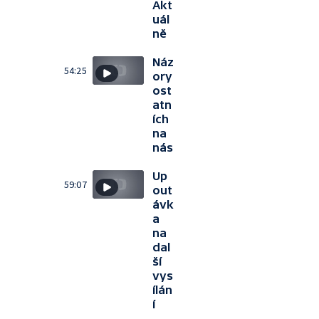
Akt
uál
ně
Náz
54:25
ory
ost
atn
ích
na
nás
Up
59:07
out
ávk
a
na
dal
ší
vys
ílán
í