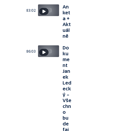
An
83:02
ket
a +
Akt
uál
ně
Do
86:03
ku
me
nt
Jan
ek
Led
eck
ý –
Vše
chn
o
bu
de
faj