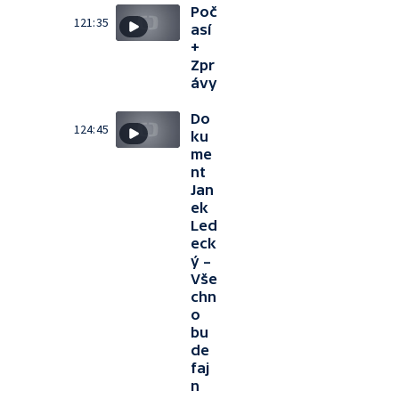
Poč
121:35
así
+
Zpr
ávy
Do
124:45
ku
me
nt
Jan
ek
Led
eck
ý –
Vše
chn
o
bu
de
faj
n