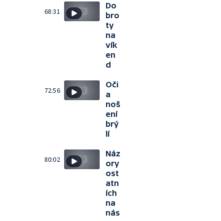
Do
68:31
bro
ty
na
vík
en
d
Oči
72:56
a
noš
ení
brý
lí
Náz
80:02
ory
ost
atn
ích
na
nás