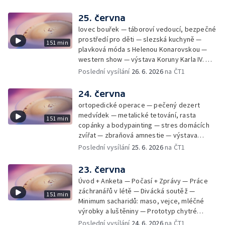
25. června
lovec bouřek — táboroví vedoucí, bezpečné
prostředí pro děti — slezská kuchyně —
151 min
plavková móda s Helenou Konarovskou —
western show — výstava Koruny Karla IV. —
mladý lezecký fenomén Josef Šindel
Poslední vysílání
26. 6. 2026
na ČT1
24. června
ortopedické operace — pečený dezert
medvídek — metalické tetování, rasta
151 min
copánky a bodypainting — stres domácích
zvířat — zbraňová amnestie — výstava
mikrofotografií rostlin — fenomenální
Poslední vysílání
25. 6. 2026
na ČT1
klavírista Matyáš Novák
23. června
Úvod + Anketa — Počasí + Zprávy — Práce
záchranářů v létě — Divácká soutěž —
151 min
Minimum sacharidů: maso, vejce, mléčné
výrobky a luštěniny — Prototyp chytré
vložky do bot pro běžce — Anketa +
Poslední vysílání
24. 6. 2026
na ČT1