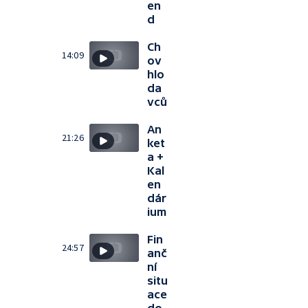
en
d
Ch
14:09
ov
hlo
da
vců
An
21:26
ket
a +
Kal
en
dár
ium
Fin
24:57
anč
ní
situ
ace