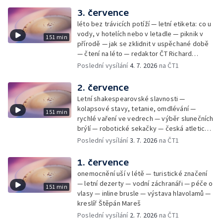
3. července
léto bez trávicích potíží — letní etiketa: co u
vody, v hotelích nebo v letadle — piknik v
151 min
přírodě — jak se zklidnit v uspěchané době
— čtení na léto — redaktor ČT Richard
Samko
Poslední vysílání
4. 7. 2026
na ČT1
2. července
Letní shakespearovské slavnosti —
kolapsové stavy, tetanie, omdlévání —
151 min
rychlé vaření ve vedrech — výběr slunečních
brýlí — robotické sekačky — česká atletická
rekordmanka — psí seriál: výmarský
Poslední vysílání
3. 7. 2026
na ČT1
dlouhosrstý ohař
1. července
onemocnění uší v létě — turistické značení
— letní dezerty — vodní záchranáři — péče o
151 min
vlasy — inline brusle — výstava hlavolamů —
kreslíř Štěpán Mareš
Poslední vysílání
2. 7. 2026
na ČT1