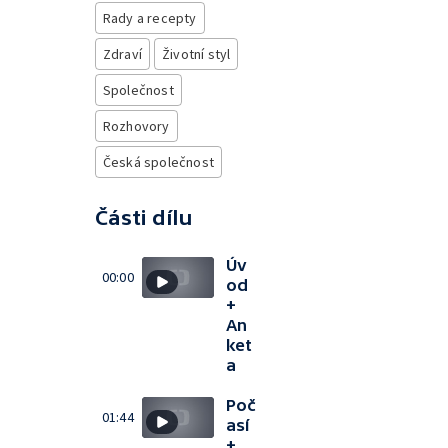
Rady a recepty
Zdraví
Životní styl
Společnost
Rozhovory
Česká společnost
Části dílu
Úv
00:00
od
+
An
ket
a
Poč
01:44
así
+