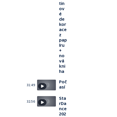
tin
ov
é
de
kor
ace
z
pap
íru
+
no
vá
kni
ha
Poč
31:49
así
Sta
32:56
rDa
nce
202