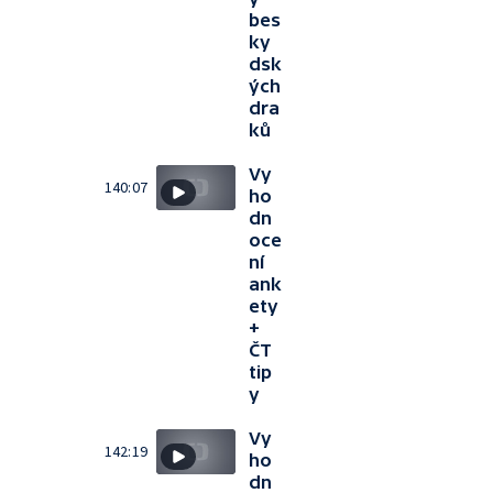
bes
ky
dsk
ých
dra
ků
Vy
140:07
ho
dn
oce
ní
ank
ety
+
ČT
tip
y
Vy
142:19
ho
dn