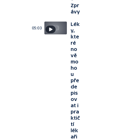
Zpr
ávy
Lék
05:03
y,
kte
ré
no
vě
mo
ho
u
pře
de
pis
ov
at i
pra
ktič
tí
lék
aři