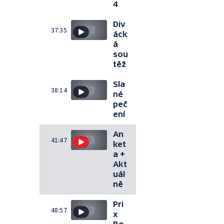
4
Div
37:35
áck
á
sou
těž
Sla
38:14
né
peč
ení
An
41:47
ket
a +
Akt
uál
ně
Pri
48:57
x
Bo