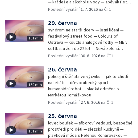
— krádeže a alkohol u vody — zpěvák Peter
Cmorik
Poslední vysílání
1. 7. 2026
na ČT1
29. června
syndrom nejstarší dcery — letní líčení —
festivalový street food — Colours of
151 min
Ostrava — kouzlo analogové fotky — ME v
softballu žen do 22 let — Nová zelená
úsporám — Global Teacher Prize Czech
Poslední vysílání
30. 6. 2026
na ČT1
Republic
26. června
policejní štěňata ve výcviku — jak to chodí
na letišti — dřevorubecký sport —
150 min
humanoidní robot — sladká odměna s
Markétou Tomáškovou
Poslední vysílání
27. 6. 2026
na ČT1
25. června
lovec bouřek — táboroví vedoucí, bezpečné
prostředí pro děti — slezská kuchyně —
151 min
plavková móda s Helenou Konarovskou —