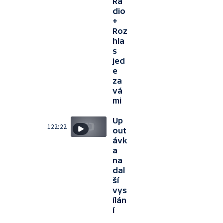
Ra
dio
+
Roz
hla
s
jed
e
za
vá
mi
Up
122:22
out
ávk
a
na
dal
ší
vys
ílán
í