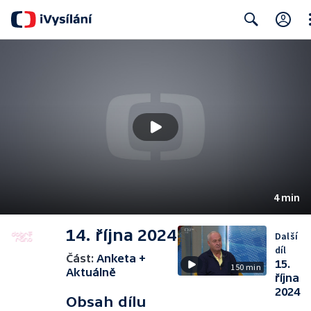
Cl
Search
4 min
14. října 2024
Další
díl
Část:
Anketa +
15.
150 min
Aktuálně
října
2024
Obsah dílu