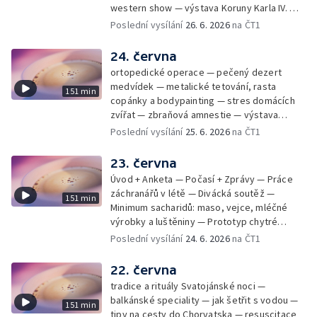
western show — výstava Koruny Karla IV. —
mladý lezecký fenomén Josef Šindel
Poslední vysílání
26. 6. 2026
na ČT1
24. června
ortopedické operace — pečený dezert
medvídek — metalické tetování, rasta
151 min
copánky a bodypainting — stres domácích
zvířat — zbraňová amnestie — výstava
mikrofotografií rostlin — fenomenální
Poslední vysílání
25. 6. 2026
na ČT1
klavírista Matyáš Novák
23. června
Úvod + Anketa — Počasí + Zprávy — Práce
záchranářů v létě — Divácká soutěž —
151 min
Minimum sacharidů: maso, vejce, mléčné
výrobky a luštěniny — Prototyp chytré
vložky do bot pro běžce — Anketa +
Poslední vysílání
24. 6. 2026
na ČT1
Kalendárium — Škola hrou — Počasí — Práce
záchranářů v létě — Divácká soutěž —
22. června
Minimum sacharidů: maso, vejce, mléčné
tradice a rituály Svatojánské noci —
výrobky a luštěniny — Jak se udržet v
balkánské speciality — jak šetřit s vodou —
151 min
kondici v létě bez posilovny — Prototyp
tipy na cesty do Chorvatska — resuscitace