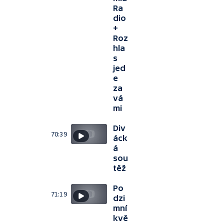
Ra
dio
+
Roz
hla
s
jed
e
za
vá
mi
Div
70:39
áck
á
sou
těž
Po
71:19
dzi
mní
kvě