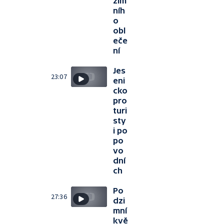
zim
níh
o
obl
eče
ní
Jes
23:07
eni
cko
pro
turi
sty
i po
po
vo
dní
ch
Po
27:36
dzi
mní
kvě