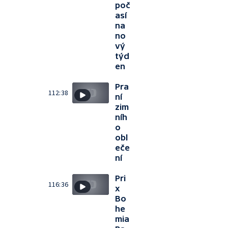
poč
así
na
no
vý
týd
en
Pra
112:38
ní
zim
níh
o
obl
eče
ní
Pri
116:36
x
Bo
he
mia