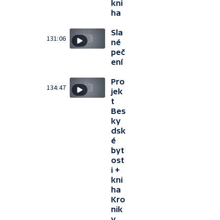
kni
ha
Sla
131:06
né
peč
ení
Pro
134:47
jek
t
Bes
ky
dsk
é
byt
ost
i +
kni
ha
Kro
nik
y