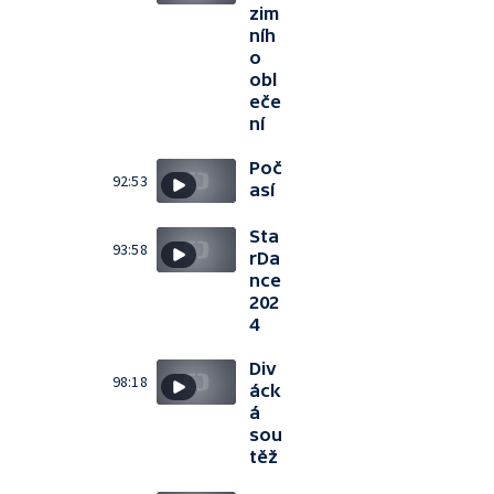
zim
níh
o
obl
eče
ní
Poč
92:53
así
Sta
93:58
rDa
nce
202
4
Div
98:18
áck
á
sou
těž