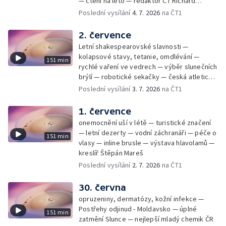
— čtení na léto — redaktor ČT Richard
Samko
Poslední vysílání
4. 7. 2026
na ČT1
2. července
Letní shakespearovské slavnosti —
kolapsové stavy, tetanie, omdlévání —
151 min
rychlé vaření ve vedrech — výběr slunečních
brýlí — robotické sekačky — česká atletická
rekordmanka — psí seriál: výmarský
Poslední vysílání
3. 7. 2026
na ČT1
dlouhosrstý ohař
1. července
onemocnění uší v létě — turistické značení
— letní dezerty — vodní záchranáři — péče o
151 min
vlasy — inline brusle — výstava hlavolamů —
kreslíř Štěpán Mareš
Poslední vysílání
2. 7. 2026
na ČT1
30. června
opruzeniny, dermatózy, kožní infekce —
Postřehy odjinud - Moldavsko — úplné
151 min
zatmění Slunce — nejlepší mladý chemik ČR