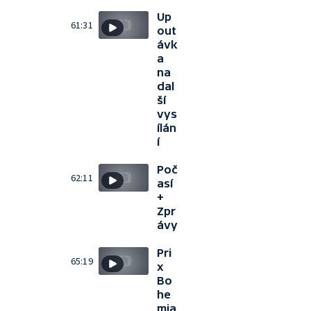
Up
61:31
out
ávk
a
na
dal
ší
vys
ílán
í
Poč
62:11
así
+
Zpr
ávy
Pri
65:19
x
Bo
he
mia