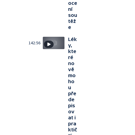
oce
ní
sou
těž
e
Lék
142:56
y,
kte
ré
no
vě
mo
ho
u
pře
de
pis
ov
at i
pra
ktič