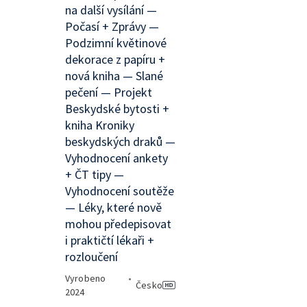
na další vysílání —
Počasí + Zprávy —
Podzimní květinové
dekorace z papíru +
nová kniha — Slané
pečení — Projekt
Beskydské bytosti +
kniha Kroniky
beskydských draků —
Vyhodnocení ankety
+ ČT tipy —
Vyhodnocení soutěže
— Léky, které nově
mohou předepisovat
i praktičtí lékaři +
rozloučení
Vyrobeno
•
Česko
2024