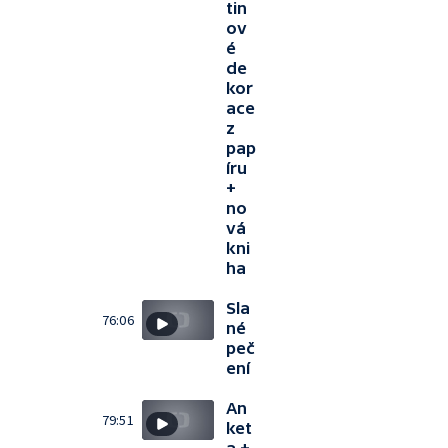
tin
ov
é
de
kor
ace
z
pap
íru
+
no
vá
kni
ha
Sla
76:06
né
peč
ení
An
79:51
ket
a +