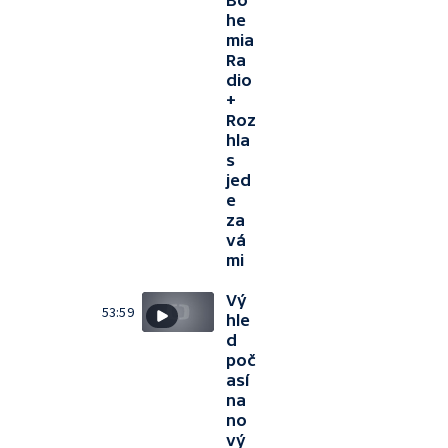
he
mia
Ra
dio
+
Roz
hla
s
jed
e
za
vá
mi
Vý
53:59
hle
d
poč
así
na
no
vý