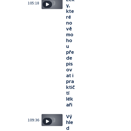
105:18
y,
kte
ré
no
vě
mo
ho
u
pře
de
pis
ov
at i
pra
ktič
tí
lék
aři
Vý
109:36
hle
d