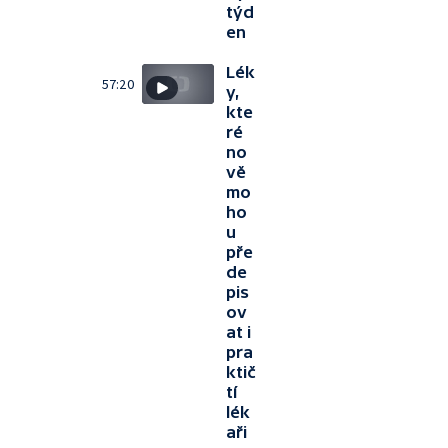
týd
en
Lék
57:20
y,
kte
ré
no
vě
mo
ho
u
pře
de
pis
ov
at i
pra
ktič
tí
lék
aři