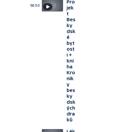
Pro
98:50
jek
t
Bes
ky
dsk
é
byt
ost
i +
kni
ha
Kro
nik
y
bes
ky
dsk
ých
dra
ků
Lék