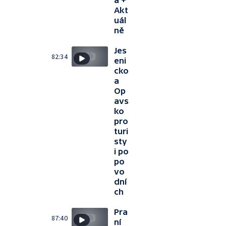
Akt
uál
ně
Jes
82:34
eni
cko
a
Op
avs
ko
pro
turi
sty
i po
po
vo
dní
ch
Pra
87:40
ní