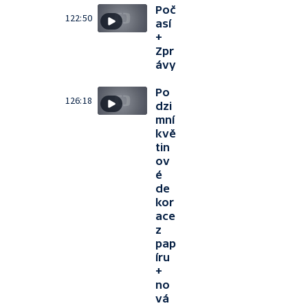
Poč
122:50
así
+
Zpr
ávy
Po
126:18
dzi
mní
kvě
tin
ov
é
de
kor
ace
z
pap
íru
+
no
vá