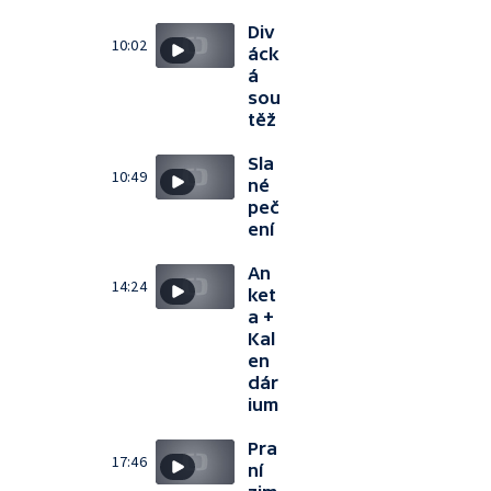
Div
10:02
áck
á
sou
těž
Sla
10:49
né
peč
ení
An
14:24
ket
a +
Kal
en
dár
ium
Pra
17:46
ní