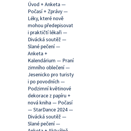
Úvod + Anketa —
Počasí + Zprávy —
Léky, které nově
mohou předepisovat
i praktičtí lékaři —
Divácká soutěž —
Slané pečení —
Anketa +
Kalendárium — Praní
zimního oblečení —
Jesenicko pro turisty
i po povodních —
Podzimní květinové
dekorace z papíru +
nová kniha — Počasí
— StarDance 2024 —
Divácká soutěž —
Slané pečení —
Anketa + Aktuálně —