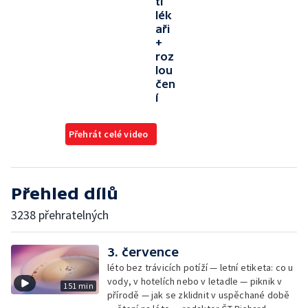
tí
lék
aři
+
roz
lou
čen
í
Přehrát celé video
Přehled dílů
3238 přehratelných
3. července
léto bez trávicích potíží — letní etiketa: co u
vody, v hotelích nebo v letadle — piknik v
151 min
přírodě — jak se zklidnit v uspěchané době