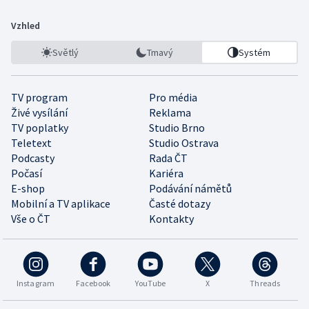
Vzhled
Světlý
Tmavý
Systém
TV program
Pro média
Živé vysílání
Reklama
TV poplatky
Studio Brno
Teletext
Studio Ostrava
Podcasty
Rada ČT
Počasí
Kariéra
E-shop
Podávání námětů
Mobilní a TV aplikace
Časté dotazy
Vše o ČT
Kontakty
Instagram
Facebook
YouTube
X
Threads