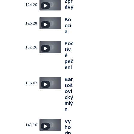
Zpr
124:20
ávy
Bo
126:28
cci
a
Poc
132:26
tiv
é
peč
ení
Bar
136:07
toš
ovi
cký
mlý
n
Vy
143:10
ho
dn