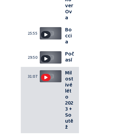
ver
Ov
a
Bo
25:55
cci
a
Poč
29:50
así
Mil
31:07
ost
ivé
lét
o
202
3 +
So
utě
ž