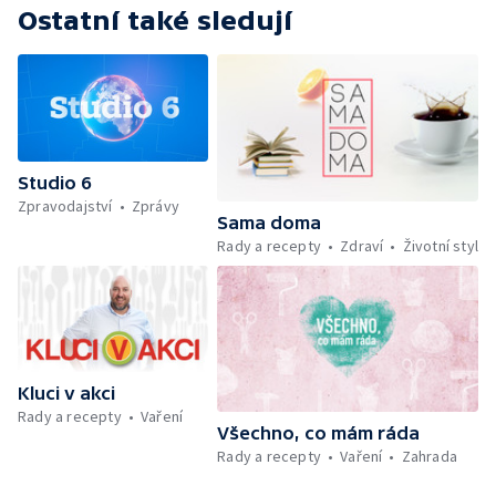
kondici v létě bez posilovny — Anketa +
Ostatní také sledují
Aktuálně — Škola hrou — Počasí — Prototyp
chytré vložky do bot pro běžce — Divácká
soutěž — Kniha veselých říkanek Hrátky se
zvířátky — Práce záchranářů v létě — Jak se
udržet v kondici v létě bez posilovny —
Škola hrou — Upoutávka na další vysílání —
Počasí + Zprávy — Mezinárodní folklórní
Studio 6
festival ve Strážnici — Minimum sacharidů:
Zpravodajství
Zprávy
maso, vejce, mléčné výrobky a luštěniny —
Sama doma
Kniha veselých říkanek Hrátky se zvířátky —
Rady a recepty
Zdraví
Životní styl
Umělecký festival Pohoda 2026 —
Vyhodnocení ankety + ČT tipy —
Vyhodnocení divácké soutěže — Práce
záchranářů v létě
Kluci v akci
Rady a recepty
Vaření
Všechno, co mám ráda
Rady a recepty
Vaření
Zahrada