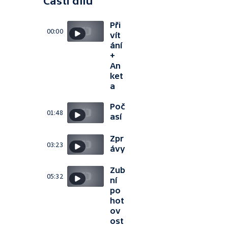
Části dílu
Při
00:00
vít
ání
+
An
ket
a
Poč
01:48
así
Zpr
03:23
ávy
Zub
05:32
ní
po
hot
ov
ost