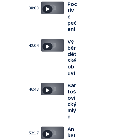
Poc
38:03
tiv
é
peč
ení
Vý
42:04
běr
dět
ské
ob
uvi
Bar
46:43
toš
ovi
cký
mlý
n
An
52:17
ket