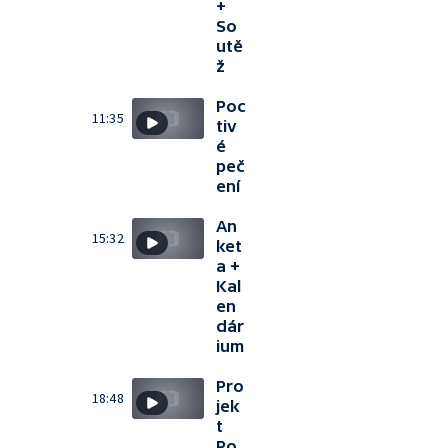
+
So
utě
ž
Poc
11:35
tiv
é
peč
ení
An
15:32
ket
a +
Kal
en
dár
ium
Pro
18:48
jek
t
Ro