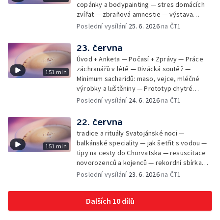
copánky a bodypainting — stres domácích
zvířat — zbraňová amnestie — výstava
mikrofotografií rostlin — fenomenální
Poslední vysílání
25. 6. 2026
na ČT1
klavírista Matyáš Novák
23. června
Úvod + Anketa — Počasí + Zprávy — Práce
záchranářů v létě — Divácká soutěž —
151 min
Minimum sacharidů: maso, vejce, mléčné
výrobky a luštěniny — Prototyp chytré
vložky do bot pro běžce — Anketa +
Poslední vysílání
24. 6. 2026
na ČT1
Kalendárium — Škola hrou — Počasí — Práce
záchranářů v létě — Divácká soutěž —
22. června
Minimum sacharidů: maso, vejce, mléčné
tradice a rituály Svatojánské noci —
výrobky a luštěniny — Jak se udržet v
balkánské speciality — jak šetřit s vodou —
151 min
kondici v létě bez posilovny — Prototyp
tipy na cesty do Chorvatska — resuscitace
chytré vložky do bot pro běžce — Anketa +
novorozenců a kojenců — rekordní sbírka
aktuálně — Škola hrou — Upoutávka na další
velkých modelů aut — výroba šperků se
Poslední vysílání
23. 6. 2026
na ČT1
vysílání — Počasí + Zprávy — Práce
šperkařem
záchranářů v létě — Divácká soutěž —
Minimum sacharidů: maso, vejce, mléčné
Dalších 10 dílů
výrobky a luštěniny — Mezinárodní folklórní
festival ve Strážnici — Jak se udržet v