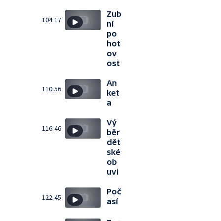
Zub
104:17
ní
po
hot
ov
ost
An
110:56
ket
a
Vý
116:46
běr
dět
ské
ob
uvi
Poč
122:45
así