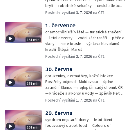
brýlí — robotické sekačky — česká atletická
rekordmanka — psí seriál: výmarský
Poslední vysílání
3. 7. 2026
na ČT1
dlouhosrstý ohař
1. července
onemocnění uší v létě — turistické značení
— letní dezerty — vodní záchranáři — péče o
151 min
vlasy — inline brusle — výstava hlavolamů —
kreslíř Štěpán Mareš
Poslední vysílání
2. 7. 2026
na ČT1
30. června
opruzeniny, dermatózy, kožní infekce —
Postřehy odjinud - Moldavsko — úplné
151 min
zatmění Slunce — nejlepší mladý chemik ČR
— krádeže a alkohol u vody — zpěvák Peter
Cmorik
Poslední vysílání
1. 7. 2026
na ČT1
29. června
syndrom nejstarší dcery — letní líčení —
festivalový street food — Colours of
151 min