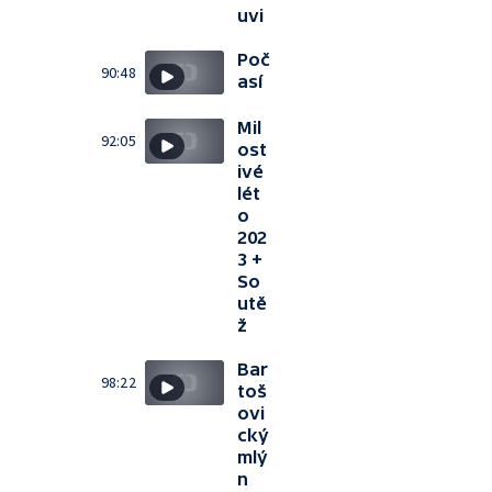
uvi
Poč
90:48
así
Mil
92:05
ost
ivé
lét
o
202
3 +
So
utě
ž
Bar
98:22
toš
ovi
cký
mlý
n