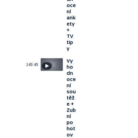
oce
ní
ank
ety
+
TV
tip
y
Vy
145:45
ho
dn
oce
ní
sou
těž
e +
Zub
ní
po
hot
ov