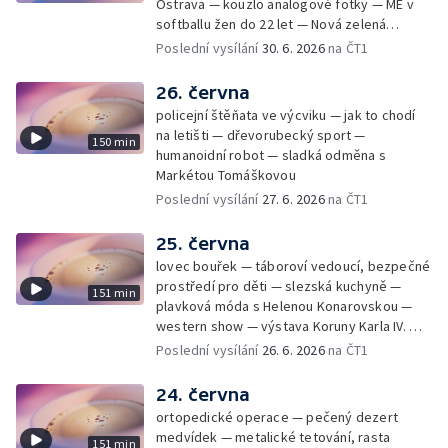
Ostrava — kouzlo analogové fotky — ME v
softballu žen do 22 let — Nová zelená
úsporám — Global Teacher Prize Czech
Poslední vysílání
30. 6. 2026
na ČT1
Republic
26. června
policejní štěňata ve výcviku — jak to chodí
na letišti — dřevorubecký sport —
150 min
humanoidní robot — sladká odměna s
Markétou Tomáškovou
Poslední vysílání
27. 6. 2026
na ČT1
25. června
lovec bouřek — táboroví vedoucí, bezpečné
prostředí pro děti — slezská kuchyně —
151 min
plavková móda s Helenou Konarovskou —
western show — výstava Koruny Karla IV. —
mladý lezecký fenomén Josef Šindel
Poslední vysílání
26. 6. 2026
na ČT1
24. června
ortopedické operace — pečený dezert
medvídek — metalické tetování, rasta
151 min