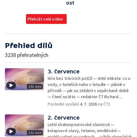
ost
Přehrát celé video
Přehled dílů
3238 přehratelných
3. července
léto bez trávicích potíží — letní etiketa: co u
vody, v hotelích nebo v letadle — piknik v
151 min
přírodě — jak se zklidnit v uspěchané době
— čtení na léto — redaktor ČT Richard
Samko
Poslední vysílání
4. 7. 2026
na ČT1
2. července
Letní shakespearovské slavnosti —
kolapsové stavy, tetanie, omdlévání —
151 min
rychlé vaření ve vedrech — výběr slunečních