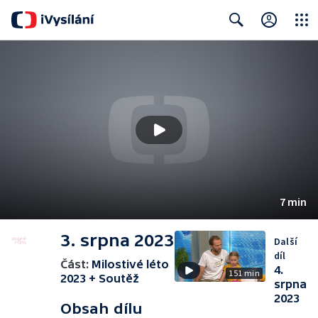
Close
Search
7 min
3. srpna 2023
Další
díl
Část:
Milostivé léto
4.
151 min
2023 + Soutěž
srpna
2023
Obsah dílu