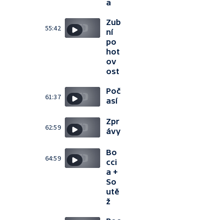
a
Zub
55:42
ní
po
hot
ov
ost
Poč
61:37
así
Zpr
62:59
ávy
Bo
64:59
cci
a +
So
utě
ž