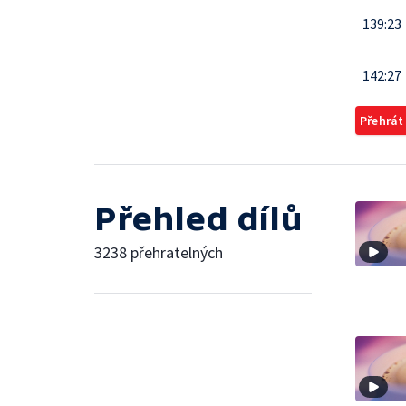
139:23
142:27
Přehrát
Přehled dílů
3238 přehratelných