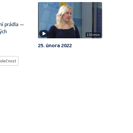
ení prádla —
ých
150 min
25. února 2022
olečnost