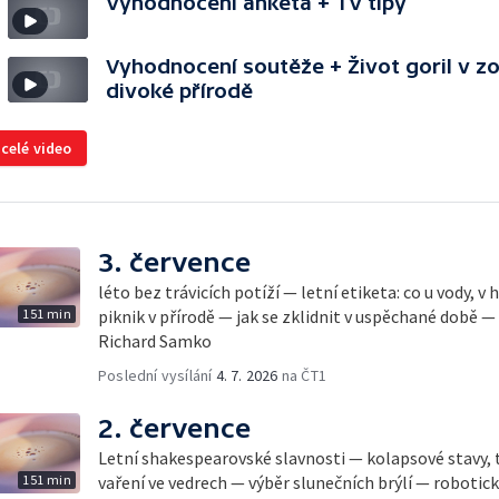
Vyhodnocení anketa + TV tipy
Vyhodnocení soutěže + Život goril v zo
divoké přírodě
 celé video
3. července
léto bez trávicích potíží — letní etiketa: co u vody, v
151 min
piknik v přírodě — jak se zklidnit v uspěchané době —
Richard Samko
Poslední vysílání
4. 7. 2026
na ČT1
2. července
Letní shakespearovské slavnosti — kolapsové stavy, 
151 min
vaření ve vedrech — výběr slunečních brýlí — robotic