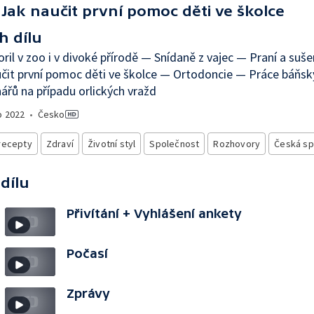
Jak naučit první pomoc děti ve školce
h dílu
oril v zoo i v divoké přírodě — Snídaně z vajec — Praní a suš
čit první pomoc děti ve školce — Ortodoncie — Práce báňsk
ářů na případu orlických vražd
o
2022
•
Česko
recepty
Zdraví
Životní styl
Společnost
Rozhovory
Česká sp
 dílu
Přivítání + Vyhlášení ankety
Počasí
Zprávy