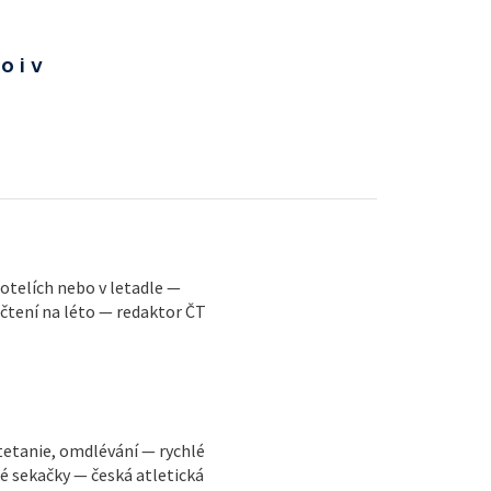
o i v
 hotelích nebo v letadle —
 čtení na léto — redaktor ČT
tetanie, omdlévání — rychlé
ké sekačky — česká atletická