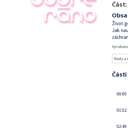
Část:
Obsa
Život g
Jak nau
záchran
Vyroben
Rady a 
Části
00:00
01:52
02:49