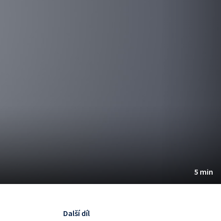
5 min
Další díl