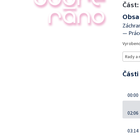
Část:
Obsa
Záchran
— Prác
Vyroben
Rady a 
Části
00:00
02:06
03:14