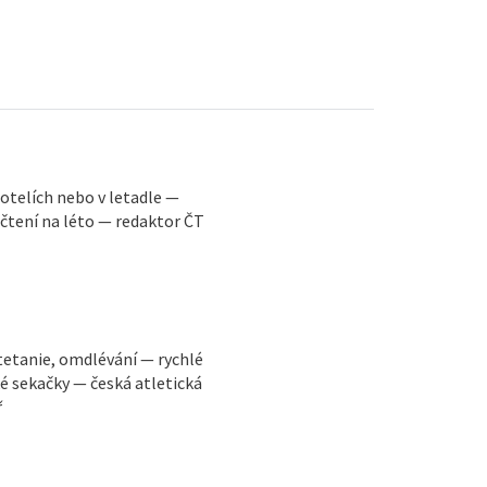
 hotelích nebo v letadle —
 čtení na léto — redaktor ČT
tetanie, omdlévání — rychlé
ké sekačky — česká atletická
ř