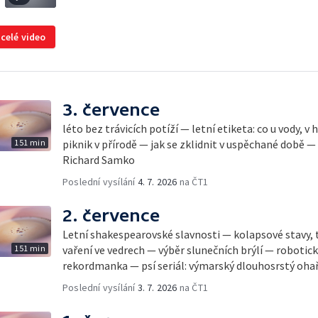
 celé video
3. července
léto bez trávicích potíží — letní etiketa: co u vody, v
151 min
piknik v přírodě — jak se zklidnit v uspěchané době —
Richard Samko
Poslední vysílání
4. 7. 2026
na ČT1
2. července
Letní shakespearovské slavnosti — kolapsové stavy, 
151 min
vaření ve vedrech — výběr slunečních brýlí — robotic
rekordmanka — psí seriál: výmarský dlouhosrstý oha
Poslední vysílání
3. 7. 2026
na ČT1