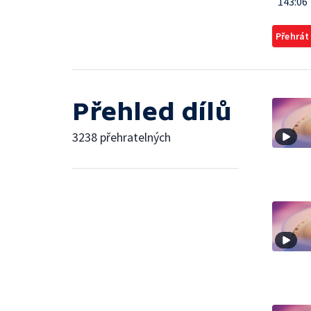
143:06
Přehrát
Přehled dílů
3238 přehratelných