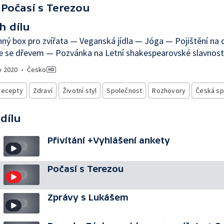
Počasí s Terezou
h dílu
ný box pro zvířata — Veganská jídla — Jóga — Pojištění na
e se dřevem — Pozvánka na Letní shakespearovské slavnost
o
2020
•
Česko
recepty
Zdraví
Životní styl
Společnost
Rozhovory
Česká sp
 dílu
Přivítání +Vyhlášení ankety
Počasí s Terezou
Zprávy s Lukášem