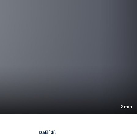
2 min
Další díl