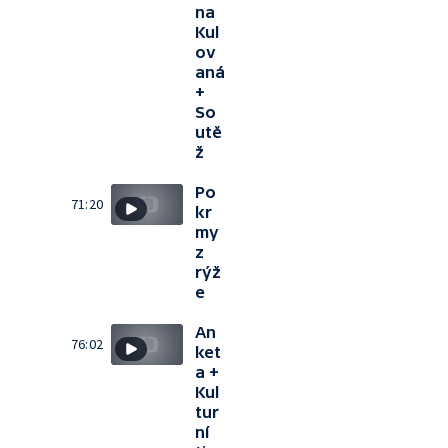
na
Kul
ov
aná
+
So
utě
ž
Po
71:20
kr
my
z
rýž
e
An
76:02
ket
a +
Kul
tur
ní