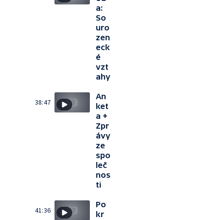
a:
So
uro
zen
eck
é
vzt
ahy
An
38:47
ket
a +
Zpr
ávy
ze
spo
leč
nos
ti
Po
41:36
kr