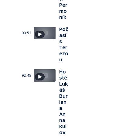
Per
mo
ník
Poč
90:52
así
s
Ter
ezo
u
Ho
92:49
sté
Luk
áš
Bur
ian
a
An
na
Kul
ov