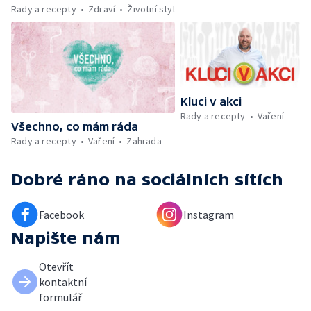
Kniha veselých říkanek Hrátky se zvířátky —
Rady a recepty
Zdraví
Životní styl
Umělecký festival Pohoda 2026 —
Vyhodnocení ankety + ČT tipy —
Vyhodnocení divácké soutěže — Práce
záchranářů v létě
Kluci v akci
Rady a recepty
Vaření
Všechno, co mám ráda
Rady a recepty
Vaření
Zahrada
Dobré ráno
na sociálních sítích
Facebook
Instagram
Napište nám
Otevřít
kontaktní
formulář