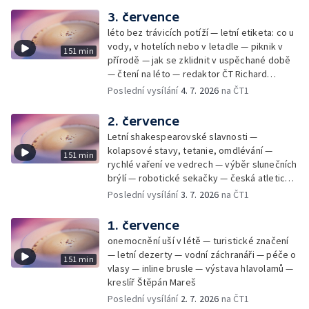
3. července
léto bez trávicích potíží — letní etiketa: co u
vody, v hotelích nebo v letadle — piknik v
151 min
přírodě — jak se zklidnit v uspěchané době
— čtení na léto — redaktor ČT Richard
Samko
Poslední vysílání
4. 7. 2026
na ČT1
2. července
Letní shakespearovské slavnosti —
kolapsové stavy, tetanie, omdlévání —
151 min
rychlé vaření ve vedrech — výběr slunečních
brýlí — robotické sekačky — česká atletická
rekordmanka — psí seriál: výmarský
Poslední vysílání
3. 7. 2026
na ČT1
dlouhosrstý ohař
1. července
onemocnění uší v létě — turistické značení
— letní dezerty — vodní záchranáři — péče o
151 min
vlasy — inline brusle — výstava hlavolamů —
kreslíř Štěpán Mareš
Poslední vysílání
2. 7. 2026
na ČT1