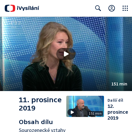
Close
Search
151 min
11. prosince
Další díl
12.
2019
prosince
151 min
2019
Obsah dílu
Sourozenecké vztahy