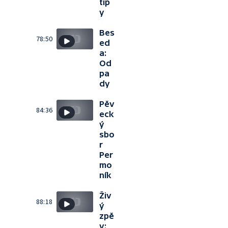
tip
y
Bes
78:50
ed
a:
Od
pa
dy
Pěv
84:36
eck
ý
sbo
r
Per
mo
ník
Živ
88:18
ý
zpě
v: