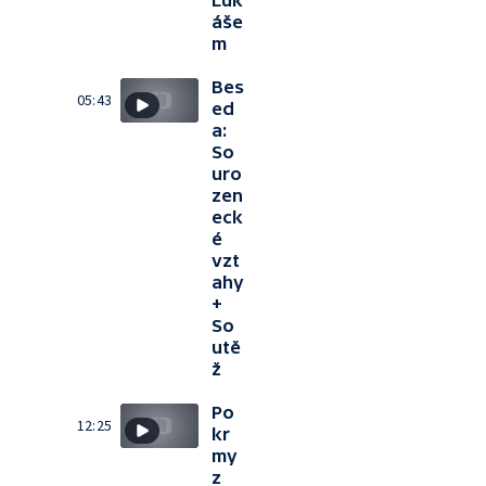
Luk
áše
m
Bes
05:43
ed
a:
So
uro
zen
eck
é
vzt
ahy
+
So
utě
ž
Po
12:25
kr
my
z