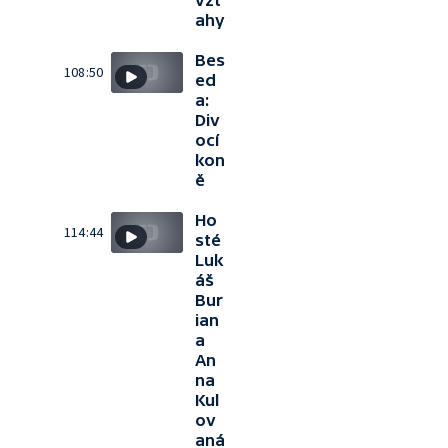
vzt
ahy
Bes
108:50
ed
a:
Div
ocí
kon
ě
Ho
114:44
sté
Luk
áš
Bur
ian
a
An
na
Kul
ov
aná