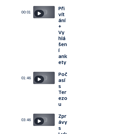
Při
00:01
vít
ání
+
Vy
hlá
šen
í
ank
ety
Poč
01:46
así
s
Ter
ezo
u
Zpr
03:46
ávy
s