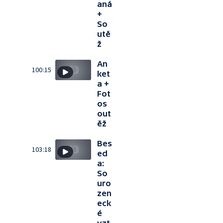
aná
+
So
utě
ž
An
100:15
ket
a +
Fot
os
out
ěž
Bes
103:18
ed
a:
So
uro
zen
eck
é