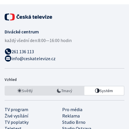
Divácké centrum
každý všední den:
8:00—16:00 hodin
261 136 113
info@ceskatelevize.cz
Vzhled
Světlý
Tmavý
Systém
TV program
Pro média
Živé vysílání
Reklama
TV poplatky
Studio Brno
Teletext
Studio Ostrava