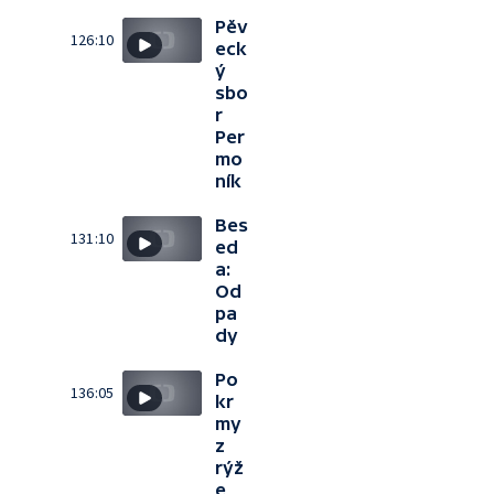
Pěv
126:10
eck
ý
sbo
r
Per
mo
ník
Bes
131:10
ed
a:
Od
pa
dy
Po
136:05
kr
my
z
rýž
e