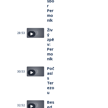
sbo
r
Per
mo
ník
Živ
28:53
ý
zpě
v:
Per
mo
ník
Poč
30:53
así
s
Ter
ezo
u
Bes
32:52
ed