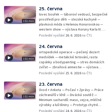
25. června
lovec bouřek — táboroví vedoucí, bezpečné
prostředí pro děti — slezská kuchyně —
151 min
plavková móda s Helenou Konarovskou —
western show — výstava Koruny Karla IV. —
mladý lezecký fenomén Josef Šindel
Poslední vysílání
26. 6. 2026
na ČT1
24. června
ortopedické operace — pečený dezert
medvídek — metalické tetování, rasta
151 min
copánky a bodypainting — stres domácích
zvířat — zbraňová amnestie — výstava
mikrofotografií rostlin — fenomenální
Poslední vysílání
25. 6. 2026
na ČT1
klavírista Matyáš Novák
23. června
Úvod + Anketa — Počasí + Zprávy — Práce
záchranářů v létě — Divácká soutěž —
151 min
Minimum sacharidů: maso, vejce, mléčné
výrobky a luštěniny — Prototyp chytré
vložky do bot pro běžce — Anketa +
Poslední vysílání
24. 6. 2026
na ČT1