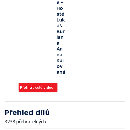
e +
Ho
sté
Luk
áš
Bur
ian
a
An
na
Kul
ov
aná
Přehrát celé video
Přehled dílů
3238 přehratelných