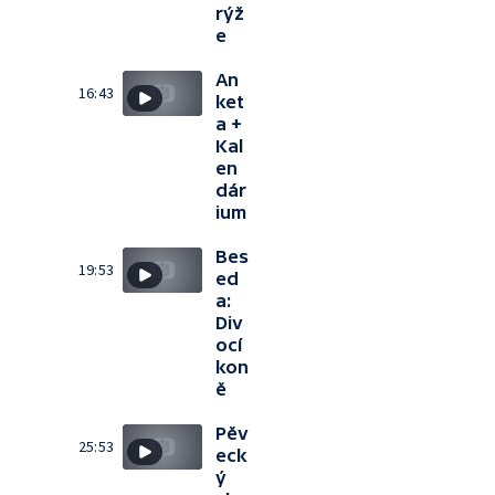
rýž
e
An
16:43
ket
a +
Kal
en
dár
ium
Bes
19:53
ed
a:
Div
ocí
kon
ě
Pěv
25:53
eck
ý