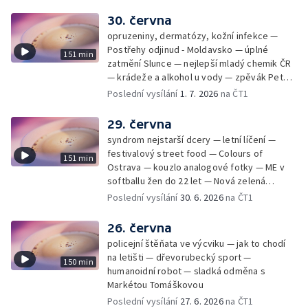
30. června
opruzeniny, dermatózy, kožní infekce —
Postřehy odjinud - Moldavsko — úplné
151 min
zatmění Slunce — nejlepší mladý chemik ČR
— krádeže a alkohol u vody — zpěvák Peter
Cmorik
Poslední vysílání
1. 7. 2026
na ČT1
29. června
syndrom nejstarší dcery — letní líčení —
festivalový street food — Colours of
151 min
Ostrava — kouzlo analogové fotky — ME v
softballu žen do 22 let — Nová zelená
úsporám — Global Teacher Prize Czech
Poslední vysílání
30. 6. 2026
na ČT1
Republic
26. června
policejní štěňata ve výcviku — jak to chodí
na letišti — dřevorubecký sport —
150 min
humanoidní robot — sladká odměna s
Markétou Tomáškovou
Poslední vysílání
27. 6. 2026
na ČT1