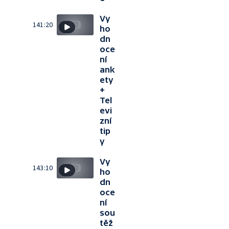
Vy
141:20
ho
dn
oce
ní
ank
ety
+
Tel
evi
zní
tip
y
Vy
143:10
ho
dn
oce
ní
sou
těž