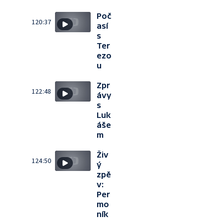
Poč
120:37
así
s
Ter
ezo
u
Zpr
122:48
ávy
s
Luk
áše
m
Živ
124:50
ý
zpě
v:
Per
mo
ník