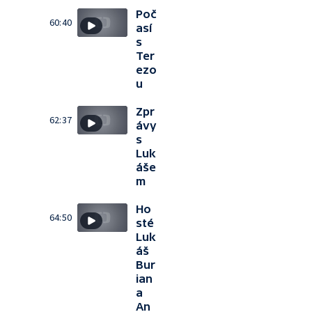
Poč
60:40
así
s
Ter
ezo
u
Zpr
62:37
ávy
s
Luk
áše
m
Ho
64:50
sté
Luk
áš
Bur
ian
a
An