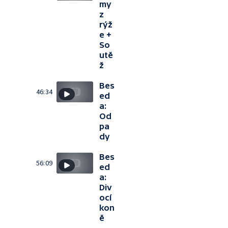
my
z
rýž
e +
So
utě
ž
Bes
46:34
ed
a:
Od
pa
dy
Bes
56:09
ed
a:
Div
ocí
kon
ě