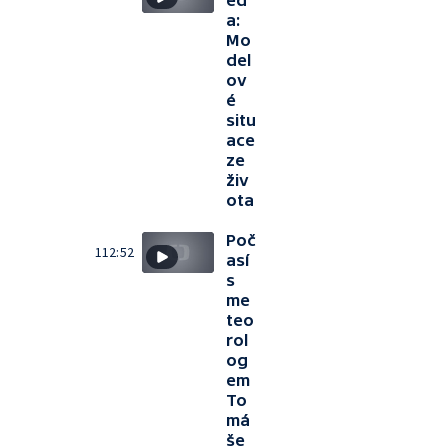
ed
a:
Mo
del
ov
é
situ
ace
ze
živ
ota
Poč
112:52
así
s
me
teo
rol
og
em
To
má
še