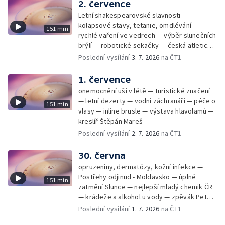
2. července
Letní shakespearovské slavnosti —
kolapsové stavy, tetanie, omdlévání —
151 min
rychlé vaření ve vedrech — výběr slunečních
brýlí — robotické sekačky — česká atletická
rekordmanka — psí seriál: výmarský
Poslední vysílání
3. 7. 2026
na ČT1
dlouhosrstý ohař
1. července
onemocnění uší v létě — turistické značení
— letní dezerty — vodní záchranáři — péče o
151 min
vlasy — inline brusle — výstava hlavolamů —
kreslíř Štěpán Mareš
Poslední vysílání
2. 7. 2026
na ČT1
30. června
opruzeniny, dermatózy, kožní infekce —
Postřehy odjinud - Moldavsko — úplné
151 min
zatmění Slunce — nejlepší mladý chemik ČR
— krádeže a alkohol u vody — zpěvák Peter
Cmorik
Poslední vysílání
1. 7. 2026
na ČT1