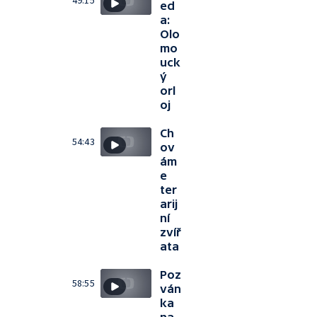
49:15
ed
a:
Olo
mo
uck
ý
orl
oj
Ch
54:43
ov
ám
e
ter
arij
ní
zvíř
ata
Poz
58:55
ván
ka