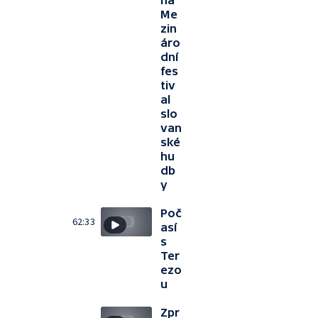
na
Me
zin
áro
dní
fes
tiv
al
slo
van
ské
hu
db
y
Poč
62:33
así
s
Ter
ezo
u
Zpr