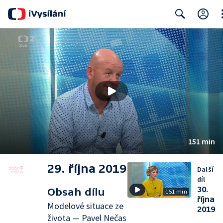
Cl
Search
151 min
29. října 2019
Další
díl
30.
Obsah dílu
151 min
října
Modelové situace ze
2019
života — Pavel Nečas