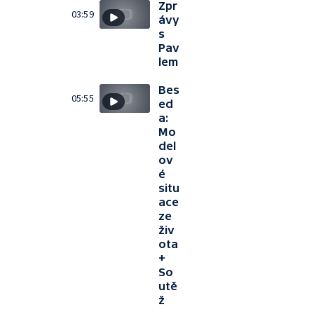
Zpr
03:59
ávy
s
Pav
lem
Bes
05:55
ed
a:
Mo
del
ov
é
situ
ace
ze
živ
ota
+
So
utě
ž