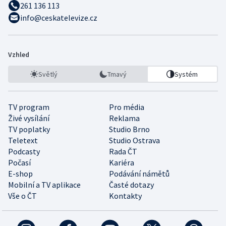
261 136 113
info@ceskatelevize.cz
Vzhled
Světlý
Tmavý
Systém
TV program
Pro média
Živé vysílání
Reklama
TV poplatky
Studio Brno
Teletext
Studio Ostrava
Podcasty
Rada ČT
Počasí
Kariéra
E-shop
Podávání námětů
Mobilní a TV aplikace
Časté dotazy
Vše o ČT
Kontakty