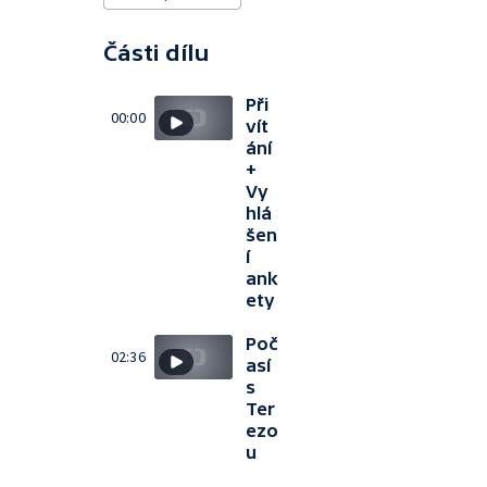
Části dílu
Při
00:00
vít
ání
+
Vy
hlá
šen
í
ank
ety
Poč
02:36
así
s
Ter
ezo
u