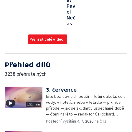
st
Pav
el
Neč
as
Přehrát celé video
Přehled dílů
3238 přehratelných
3. července
léto bez trávicích potíží — letní etiketa: co u
vody, v hotelích nebo v letadle — piknik v
151 min
přírodě — jak se zklidnit v uspěchané době
— čtení na léto — redaktor ČT Richard
Samko
Poslední vysílání
4. 7. 2026
na ČT1