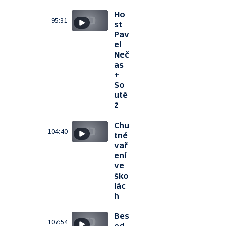
Ho
95:31
st
Pav
el
Neč
as
+
So
utě
ž
Chu
104:40
tné
vař
ení
ve
ško
lác
h
Bes
107:54