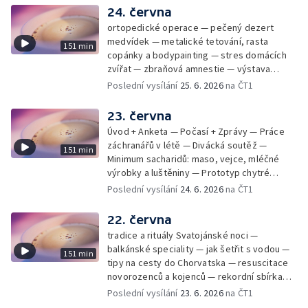
24. června
ortopedické operace — pečený dezert
medvídek — metalické tetování, rasta
151 min
copánky a bodypainting — stres domácích
zvířat — zbraňová amnestie — výstava
mikrofotografií rostlin — fenomenální
Poslední vysílání
25. 6. 2026
na ČT1
klavírista Matyáš Novák
23. června
Úvod + Anketa — Počasí + Zprávy — Práce
záchranářů v létě — Divácká soutěž —
151 min
Minimum sacharidů: maso, vejce, mléčné
výrobky a luštěniny — Prototyp chytré
vložky do bot pro běžce — Anketa +
Poslední vysílání
24. 6. 2026
na ČT1
Kalendárium — Škola hrou — Počasí — Práce
záchranářů v létě — Divácká soutěž —
22. června
Minimum sacharidů: maso, vejce, mléčné
tradice a rituály Svatojánské noci —
výrobky a luštěniny — Jak se udržet v
balkánské speciality — jak šetřit s vodou —
151 min
kondici v létě bez posilovny — Prototyp
tipy na cesty do Chorvatska — resuscitace
chytré vložky do bot pro běžce — Anketa +
novorozenců a kojenců — rekordní sbírka
aktuálně — Škola hrou — Upoutávka na další
velkých modelů aut — výroba šperků se
Poslední vysílání
23. 6. 2026
na ČT1
vysílání — Počasí + Zprávy — Práce
šperkařem