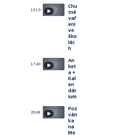
Chu
13:10
tné
vař
ení
ve
ško
lác
h
An
17:40
ket
a +
Kal
en
dár
ium
Poz
20:48
ván
ka
na
Me