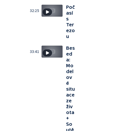
Poč
32:25
así
s
Ter
ezo
u
Bes
33:41
ed
a:
Mo
del
ov
é
situ
ace
ze
živ
ota
+
So
utě