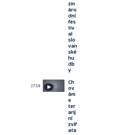
zin
áro
dní
fes
tiv
al
slo
van
ské
hu
db
y
Ch
27:58
ov
ám
e
ter
arij
ní
zvíř
ata