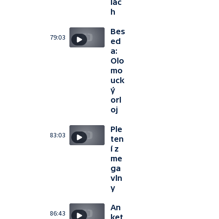
lác
h
Bes
79:03
ed
a:
Olo
mo
uck
ý
orl
oj
Ple
83:03
ten
í z
me
ga
vln
y
An
86:43
ket