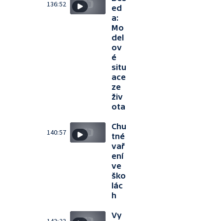
136:52
ed
a:
Mo
del
ov
é
situ
ace
ze
živ
ota
Chu
140:57
tné
vař
ení
ve
ško
lác
h
Vy