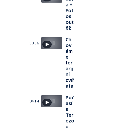
a +
Fot
os
out
ěž
Ch
89:56
ov
ám
e
ter
arij
ní
zvíř
ata
Poč
94:14
así
s
Ter
ezo
u