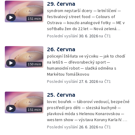
29. června
syndrom nejstarší dcery — letní líčení —
festivalový street food — Colours of
151 min
Ostrava — kouzlo analogové fotky — ME v
softballu žen do 22 let — Nová zelená
úsporám — Global Teacher Prize Czech
Poslední vysílání
30. 6. 2026
na ČT1
Republic
26. června
policejní štěňata ve výcviku — jak to chodí
na letišti — dřevorubecký sport —
150 min
humanoidní robot — sladká odměna s
Markétou Tomáškovou
Poslední vysílání
27. 6. 2026
na ČT1
25. června
lovec bouřek — táboroví vedoucí, bezpečné
prostředí pro děti — slezská kuchyně —
151 min
plavková móda s Helenou Konarovskou —
western show — výstava Koruny Karla IV. —
mladý lezecký fenomén Josef Šindel
Poslední vysílání
26. 6. 2026
na ČT1