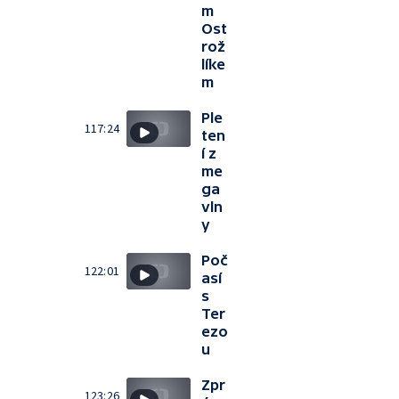
m
Ost
rož
líke
m
Ple
117:24
ten
í z
me
ga
vln
y
Poč
122:01
así
s
Ter
ezo
u
Zpr
123:26