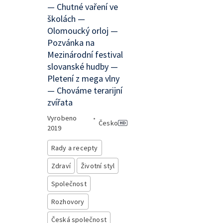
— Chutné vaření ve
školách —
Olomoucký orloj —
Pozvánka na
Mezinárodní festival
slovanské hudby —
Pletení z mega vlny
— Chováme terarijní
zvířata
Vyrobeno
•
Česko
2019
Rady a recepty
Zdraví
Životní styl
Společnost
Rozhovory
Česká společnost