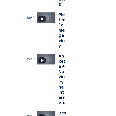
ž
Ple
38:57
ten
í z
me
ga
vln
y
An
45:17
ket
a +
No
vin
ky
na
int
ern
etu
Bes