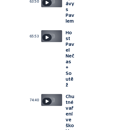
63:50
ávy
s
Pav
lem
Ho
65:53
st
Pav
el
Neč
as
+
So
utě
ž
Chu
74:40
tné
vař
ení
ve
ško