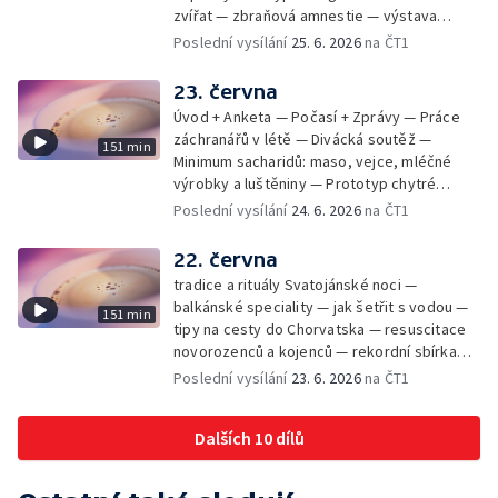
zvířat — zbraňová amnestie — výstava
mikrofotografií rostlin — fenomenální
Poslední vysílání
25. 6. 2026
na ČT1
klavírista Matyáš Novák
23. června
Úvod + Anketa — Počasí + Zprávy — Práce
záchranářů v létě — Divácká soutěž —
151 min
Minimum sacharidů: maso, vejce, mléčné
výrobky a luštěniny — Prototyp chytré
vložky do bot pro běžce — Anketa +
Poslední vysílání
24. 6. 2026
na ČT1
Kalendárium — Škola hrou — Počasí — Práce
záchranářů v létě — Divácká soutěž —
22. června
Minimum sacharidů: maso, vejce, mléčné
tradice a rituály Svatojánské noci —
výrobky a luštěniny — Jak se udržet v
balkánské speciality — jak šetřit s vodou —
151 min
kondici v létě bez posilovny — Prototyp
tipy na cesty do Chorvatska — resuscitace
chytré vložky do bot pro běžce — Anketa +
novorozenců a kojenců — rekordní sbírka
aktuálně — Škola hrou — Upoutávka na další
velkých modelů aut — výroba šperků se
Poslední vysílání
23. 6. 2026
na ČT1
vysílání — Počasí + Zprávy — Práce
šperkařem
záchranářů v létě — Divácká soutěž —
Minimum sacharidů: maso, vejce, mléčné
Dalších 10 dílů
výrobky a luštěniny — Mezinárodní folklórní
festival ve Strážnici — Jak se udržet v
kondici v létě bez posilovny — Anketa +