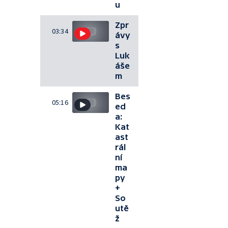
u
Zpr
03:34
ávy
s
Luk
áše
m
Bes
05:16
ed
a:
Kat
ast
rál
ní
ma
py
+
So
utě
ž