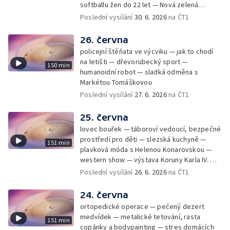
softballu žen do 22 let — Nová zelená
úsporám — Global Teacher Prize Czech
Poslední vysílání
30. 6. 2026
na ČT1
Republic
26. června
policejní štěňata ve výcviku — jak to chodí
na letišti — dřevorubecký sport —
150 min
humanoidní robot — sladká odměna s
Markétou Tomáškovou
Poslední vysílání
27. 6. 2026
na ČT1
25. června
lovec bouřek — táboroví vedoucí, bezpečné
prostředí pro děti — slezská kuchyně —
151 min
plavková móda s Helenou Konarovskou —
western show — výstava Koruny Karla IV. —
mladý lezecký fenomén Josef Šindel
Poslední vysílání
26. 6. 2026
na ČT1
24. června
ortopedické operace — pečený dezert
medvídek — metalické tetování, rasta
151 min
copánky a bodypainting — stres domácích