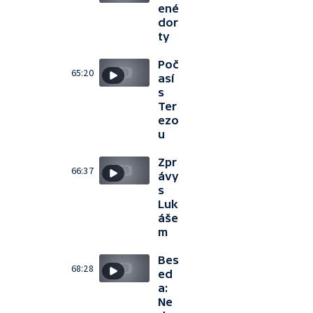
ené
dor
ty
Poč
65:20
así
s
Ter
ezo
u
Zpr
66:37
ávy
s
Luk
áše
m
Bes
68:28
ed
a:
Ne