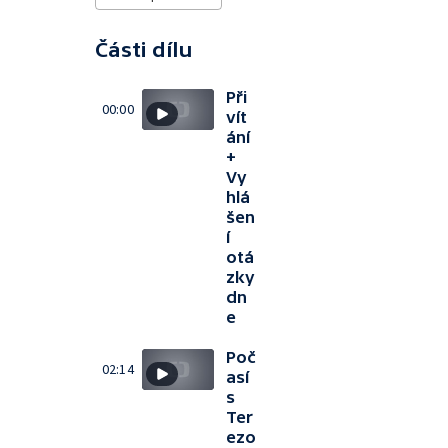
Části dílu
Při
00:00
vít
ání
+
Vy
hlá
šen
í
otá
zky
dn
e
Poč
02:14
así
s
Ter
ezo