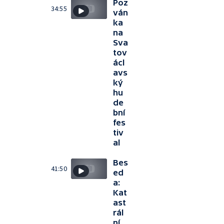
Poz
34:55
ván
ka
na
Sva
tov
ácl
avs
ký
hu
de
bní
fes
tiv
al
Bes
41:50
ed
a:
Kat
ast
rál
ní