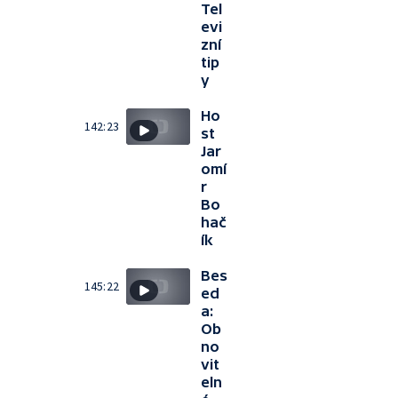
Tel
evi
zní
tip
y
Ho
142:23
st
Jar
omí
r
Bo
hač
ík
Bes
145:22
ed
a:
Ob
no
vit
eln