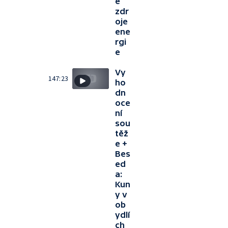
é
zdr
oje
ene
rgi
e
Vy
147:23
ho
dn
oce
ní
sou
těž
e +
Bes
ed
a:
Kun
y v
ob
ydlí
ch