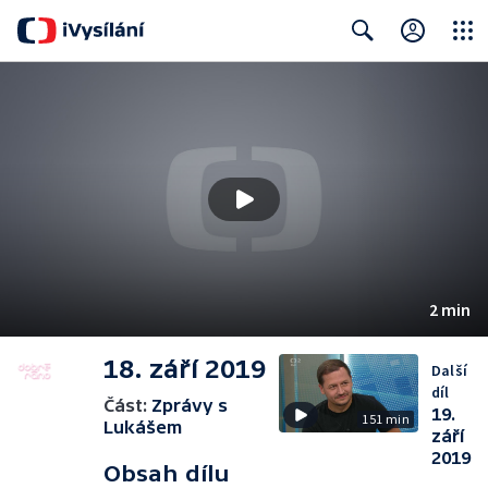
Close
Search
2 min
18. září 2019
Další
díl
Část:
Zprávy s
19.
151 min
Lukášem
září
2019
Obsah dílu