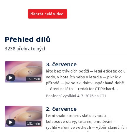
Přehrát celé video
Přehled dílů
3238 přehratelných
3. července
léto bez trávicích potíží — letní etiketa: co u
vody, v hotelích nebo v letadle — piknik v
151 min
přírodě — jak se zklidnit v uspěchané době
— čtení na léto — redaktor ČT Richard
Samko
Poslední vysílání
4. 7. 2026
na ČT1
2. července
Letní shakespearovské slavnosti —
kolapsové stavy, tetanie, omdlévání —
151 min
rychlé vaření ve vedrech — výběr slunečních