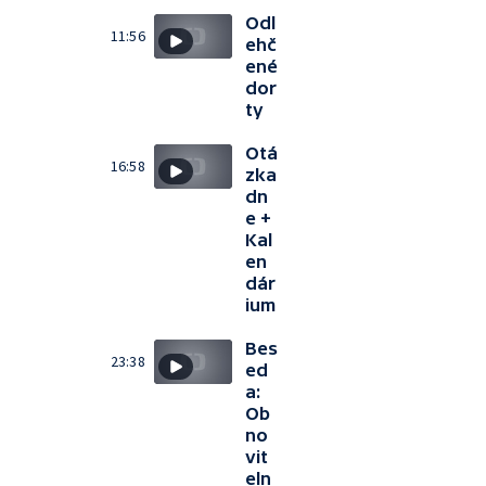
Odl
11:56
ehč
ené
dor
ty
Otá
16:58
zka
dn
e +
Kal
en
dár
ium
Bes
23:38
ed
a:
Ob
no
vit
eln