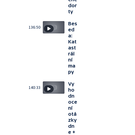
dor
ty
Bes
136:50
ed
a:
Kat
ast
rál
ní
ma
py
Vy
140:33
ho
dn
oce
ní
otá
zky
dn
e +