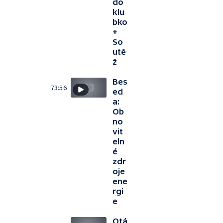
do
klu
bko
+
So
utě
ž
Bes
73:56
ed
a:
Ob
no
vit
eln
é
zdr
oje
ene
rgi
e
Otá