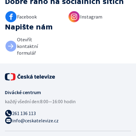
Dobré ráno
na sociálních sítích
Facebook
Instagram
Napište nám
Otevřít
kontaktní
formulář
Divácké centrum
každý všední den:
8:00—16:00 hodin
261 136 113
info@ceskatelevize.cz