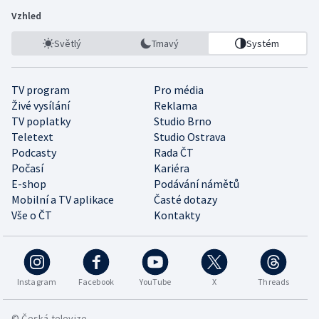
Vzhled
Světlý
Tmavý
Systém
TV program
Pro média
Živé vysílání
Reklama
TV poplatky
Studio Brno
Teletext
Studio Ostrava
Podcasty
Rada ČT
Počasí
Kariéra
E-shop
Podávání námětů
Mobilní a TV aplikace
Časté dotazy
Vše o ČT
Kontakty
Instagram
Facebook
YouTube
X
Threads
© Česká televize