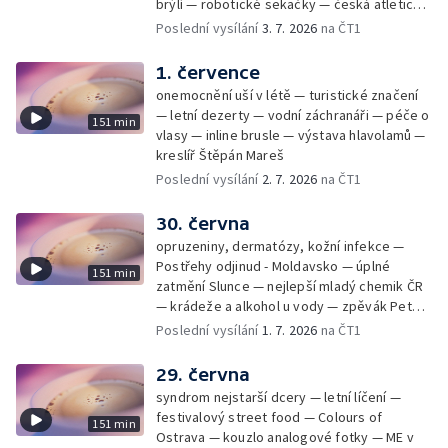
brýlí — robotické sekačky — česká atletická
rekordmanka — psí seriál: výmarský
Poslední vysílání
3. 7. 2026
na ČT1
dlouhosrstý ohař
1. července
onemocnění uší v létě — turistické značení
— letní dezerty — vodní záchranáři — péče o
151 min
vlasy — inline brusle — výstava hlavolamů —
kreslíř Štěpán Mareš
Poslední vysílání
2. 7. 2026
na ČT1
30. června
opruzeniny, dermatózy, kožní infekce —
Postřehy odjinud - Moldavsko — úplné
151 min
zatmění Slunce — nejlepší mladý chemik ČR
— krádeže a alkohol u vody — zpěvák Peter
Cmorik
Poslední vysílání
1. 7. 2026
na ČT1
29. června
syndrom nejstarší dcery — letní líčení —
festivalový street food — Colours of
151 min
Ostrava — kouzlo analogové fotky — ME v