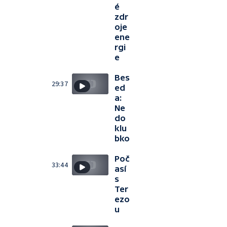
é
zdr
oje
ene
rgi
e
Bes
29:37
ed
a:
Ne
do
klu
bko
Poč
33:44
así
s
Ter
ezo
u