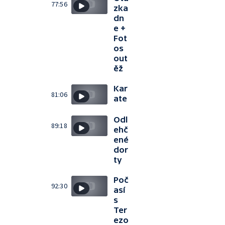
77:56
zka
dn
e +
Fot
os
out
ěž
Kar
81:06
ate
Odl
89:18
ehč
ené
dor
ty
Poč
92:30
así
s
Ter
ezo