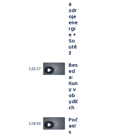
é
zdr
oje
ene
rgi
e +
So
utě
ž
Bes
120:27
ed
a:
Kun
y v
ob
ydlí
ch
Poč
124:03
así
s