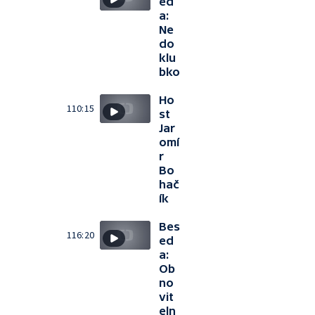
ed
a:
Ne
do
klu
bko
Ho
110:15
st
Jar
omí
r
Bo
hač
ík
Bes
116:20
ed
a:
Ob
no
vit
eln