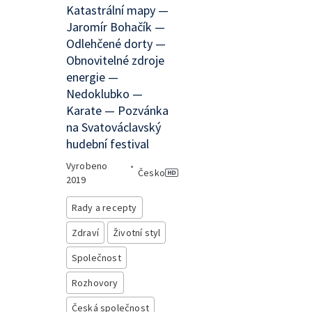
Katastrální mapy —
Jaromír Bohačík —
Odlehčené dorty —
Obnovitelné zdroje
energie —
Nedoklubko —
Karate — Pozvánka
na Svatováclavský
hudební festival
Vyrobeno
•
Česko
2019
Rady a recepty
Zdraví
Životní styl
Společnost
Rozhovory
Česká společnost