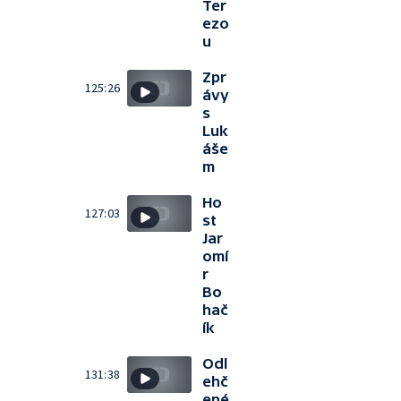
Ter
ezo
u
Zpr
125:26
ávy
s
Luk
áše
m
Ho
127:03
st
Jar
omí
r
Bo
hač
ík
Odl
131:38
ehč
ené