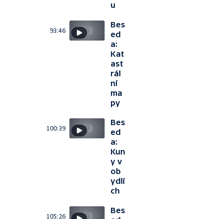
u
Bes
93:46
ed
a:
Kat
ast
rál
ní
ma
py
Bes
100:39
ed
a:
Kun
y v
ob
ydlí
ch
Bes
105:26