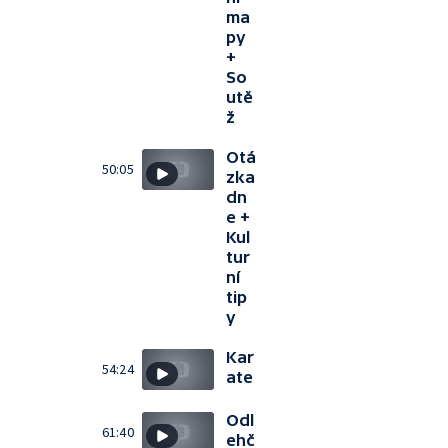
ma
py
+
So
utě
ž
Otá
50:05
zka
dn
e +
Kul
tur
ní
tip
y
Kar
54:24
ate
Odl
61:40
ehč