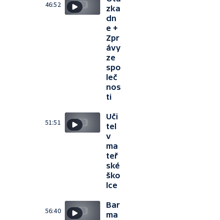
46:52
zka
dn
e +
Zpr
ávy
ze
spo
leč
nos
ti
Uči
51:51
tel
v
ma
teř
ské
ško
lce
Bar
56:40
ma