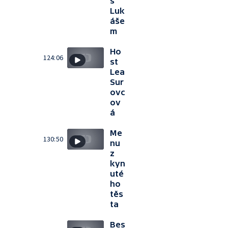
s
Luk
áše
m
Ho
124:06
st
Lea
Sur
ovc
ov
á
Me
130:50
nu
z
kyn
uté
ho
těs
ta
Bes