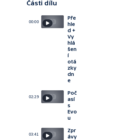
Části dílu
Pře
00:00
hle
d +
Vy
hlá
šen
í
otá
zky
dn
e
Poč
02:29
así
s
Evo
u
Zpr
03:41
ávy