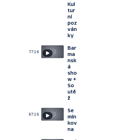
Kul
tur
ní
poz
ván
ky
Bar
77:16
ma
nsk
á
sho
w +
So
utě
ž
Se
87:16
mín
kov
na