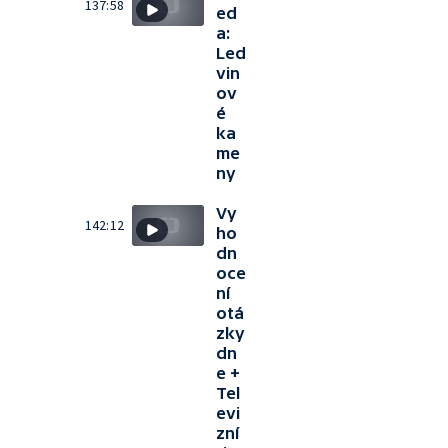
137:58
ed
a:
Led
vin
ov
é
ka
me
ny
Vy
142:12
ho
dn
oce
ní
otá
zky
dn
e +
Tel
evi
zní