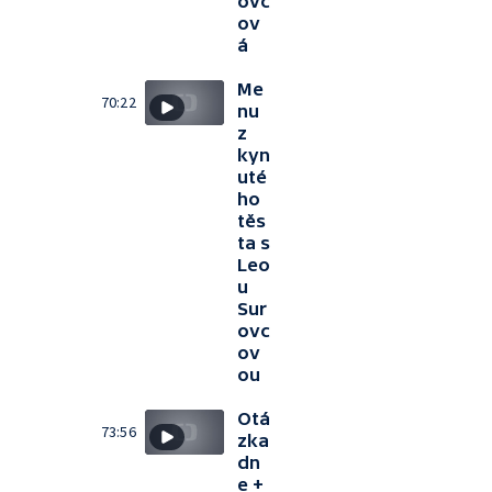
ovc
ov
á
Me
70:22
nu
z
kyn
uté
ho
těs
ta s
Leo
u
Sur
ovc
ov
ou
Otá
73:56
zka
dn
e +