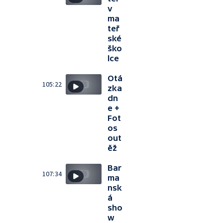
v
ma
teř
ské
ško
lce
Otá
105:22
zka
dn
e +
Fot
os
out
ěž
Bar
107:34
ma
nsk
á
sho
w