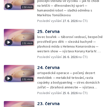
policejní štěňata ve výcviku — jak to chodí
na letišti — dřevorubecký sport —
150 min
humanoidní robot — sladká odměna s
Markétou Tomáškovou
Poslední vysílání
27. 6. 2026
na ČT1
25. června
lovec bouřek — táboroví vedoucí, bezpečné
prostředí pro děti — slezská kuchyně —
151 min
plavková móda s Helenou Konarovskou —
western show — výstava Koruny Karla IV. —
mladý lezecký fenomén Josef Šindel
Poslední vysílání
26. 6. 2026
na ČT1
24. června
ortopedické operace — pečený dezert
medvídek — metalické tetování, rasta
151 min
copánky a bodypainting — stres domácích
zvířat — zbraňová amnestie — výstava
mikrofotografií rostlin — fenomenální
Poslední vysílání
25. 6. 2026
na ČT1
klavírista Matyáš Novák
23. června