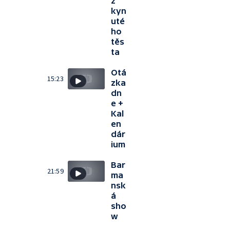
z
kyn
uté
ho
těs
ta
Otá
15:23
zka
dn
e +
Kal
en
dár
ium
Bar
21:59
ma
nsk
á
sho
w