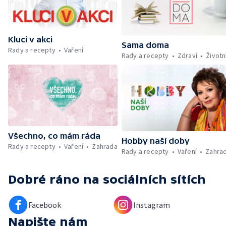
udržet v kondici v létě bez posilovny —
Škola hrou — Upoutávka na další vysílání —
Počasí + Zprávy — Mezinárodní folklórní
festival ve Strážnici — Minimum sacharidů:
Kluci v akci
maso, vejce, mléčné výrobky a luštěniny —
Sama doma
Rady a recepty
Vaření
Kniha veselých říkanek Hrátky se zvířátky —
Rady a recepty
Zdraví
Životn
Umělecký festival Pohoda 2026 —
Vyhodnocení ankety + ČT tipy —
Vyhodnocení divácké soutěže — Práce
záchranářů v létě
Všechno, co mám ráda
Hobby naší doby
Rady a recepty
Vaření
Zahrada
Rady a recepty
Vaření
Zahra
Dobré ráno
na sociálních sítích
Facebook
Instagram
Napište nám