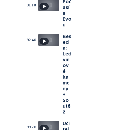
Poč
91:18
así
s
Evo
u
Bes
92:40
ed
a:
Led
vin
ov
é
ka
me
ny
+
So
utě
ž
Uči
99:26
tel