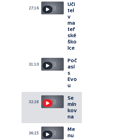
Uči
27:16
tel
v
ma
teř
ské
ško
lce
Poč
31:10
así
s
Evo
u
Se
32:28
mín
kov
na
Me
36:25
nu