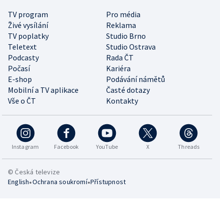
TV program
Pro média
Živé vysílání
Reklama
TV poplatky
Studio Brno
Teletext
Studio Ostrava
Podcasty
Rada ČT
Počasí
Kariéra
E-shop
Podávání námětů
Mobilní a TV aplikace
Časté dotazy
Vše o ČT
Kontakty
Instagram
Facebook
YouTube
X
Threads
© Česká televize
•
•
English
Ochrana soukromí
Přístupnost