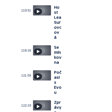
Ho
110:51
st
Lea
Sur
ovc
ov
á
Se
116:16
mín
kov
na
Poč
121:03
así
s
Evo
u
Zpr
122:10
ávy