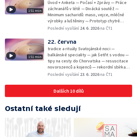
Úvod + Anketa — Počasí + Zprávy — Práce
záchranářů v létě — Divácká soutěž —
151 min
Minimum sacharidů: maso, vejce, mléčné
výrobky a luštěniny — Prototyp chytré
vložky do bot pro běžce — Anketa +
Poslední vysílání
24. 6. 2026
na ČT1
Kalendárium — Škola hrou — Počasí — Práce
záchranářů v létě — Divácká soutěž —
22. června
Minimum sacharidů: maso, vejce, mléčné
tradice a rituály Svatojánské noci —
výrobky a luštěniny — Jak se udržet v
balkánské speciality — jak šetřit s vodou —
151 min
kondici v létě bez posilovny — Prototyp
tipy na cesty do Chorvatska — resuscitace
chytré vložky do bot pro běžce — Anketa +
novorozenců a kojenců — rekordní sbírka
aktuálně — Škola hrou — Upoutávka na další
velkých modelů aut — výroba šperků se
Poslední vysílání
23. 6. 2026
na ČT1
vysílání — Počasí + Zprávy — Práce
šperkařem
záchranářů v létě — Divácká soutěž —
Minimum sacharidů: maso, vejce, mléčné
Dalších 10 dílů
výrobky a luštěniny — Mezinárodní folklórní
festival ve Strážnici — Jak se udržet v
kondici v létě bez posilovny — Anketa +
Ostatní také sledují
Aktuálně — Škola hrou — Počasí — Prototyp
chytré vložky do bot pro běžce — Divácká
soutěž — Kniha veselých říkanek Hrátky se
zvířátky — Práce záchranářů v létě — Jak se