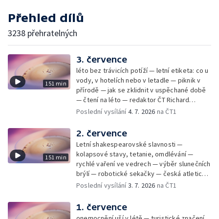
Přehled dílů
3238 přehratelných
3. července
léto bez trávicích potíží — letní etiketa: co u
vody, v hotelích nebo v letadle — piknik v
151 min
přírodě — jak se zklidnit v uspěchané době
— čtení na léto — redaktor ČT Richard
Samko
Poslední vysílání
4. 7. 2026
na ČT1
2. července
Letní shakespearovské slavnosti —
kolapsové stavy, tetanie, omdlévání —
151 min
rychlé vaření ve vedrech — výběr slunečních
brýlí — robotické sekačky — česká atletická
rekordmanka — psí seriál: výmarský
Poslední vysílání
3. 7. 2026
na ČT1
dlouhosrstý ohař
1. července
onemocnění uší v létě — turistické značení