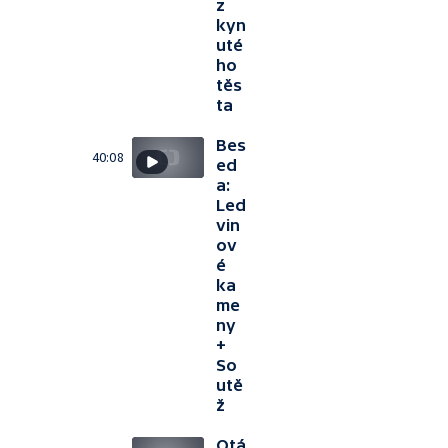
z
kyn
uté
ho
těs
ta
Bes
40:08
ed
a:
Led
vin
ov
é
ka
me
ny
+
So
utě
ž
Otá