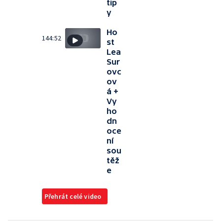
tip
y
Ho
144:52
st
Lea
Sur
ovc
ov
á +
Vy
ho
dn
oce
ní
sou
těž
e
Přehrát celé video