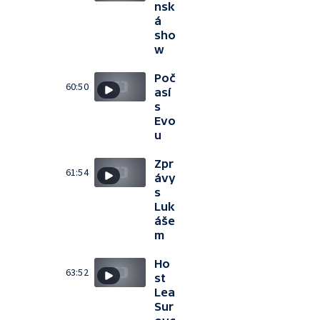
nsk
á
sho
w
Poč
60:50
así
s
Evo
u
Zpr
61:54
ávy
s
Luk
áše
m
Ho
63:52
st
Lea
Sur