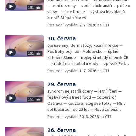
— letní dezerty — vodní záchranáři — péče o
151 min
vlasy — inline brusle — výstava hlavolamů —
kreslíř Štěpán Mareš
Poslední vysílání
2. 7. 2026
na ČT1
30. června
opruzeniny, dermatózy, kožní infekce —
Postřehy odjinud - Moldavsko — úplné
151 min
zatmění Slunce — nejlepší mladý chemik ČR
— krádeže a alkohol u vody — zpěvák Peter
Cmorik
Poslední vysílání
1. 7. 2026
na ČT1
29. června
syndrom nejstarší dcery — letní líčení —
festivalový street food — Colours of
151 min
Ostrava — kouzlo analogové fotky — ME v
softballu žen do 22 let — Nová zelená
úsporám — Global Teacher Prize Czech
Poslední vysílání
30. 6. 2026
na ČT1
Republic
26. června