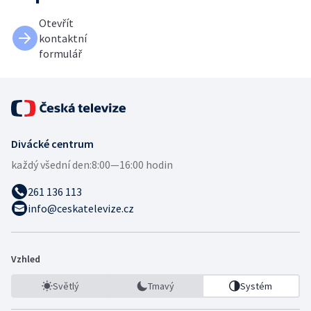
Otevřít
kontaktní
formulář
Divácké centrum
každý všední den:
8:00—16:00 hodin
261 136 113
info@ceskatelevize.cz
Vzhled
Světlý
Tmavý
Systém