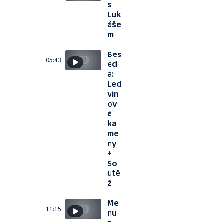
s
Luk
áše
m
Bes
05:43
ed
a:
Led
vin
ov
é
ka
me
ny
+
So
utě
ž
Me
11:15
nu