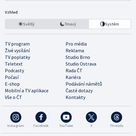
Vzhled
Světlý
Tmavý
Systém
TV program
Pro média
Živé vysílání
Reklama
TV poplatky
Studio Brno
Teletext
Studio Ostrava
Podcasty
Rada ČT
Počasí
Kariéra
E-shop
Podávání námětů
Mobilní a TV aplikace
Časté dotazy
Vše o ČT
Kontakty
Instagram
Facebook
YouTube
X
Threads