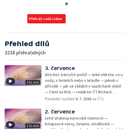
e
Přehrát celé video
Přehled dílů
3238 přehratelných
3. července
léto bez trávicích potíží — letní etiketa: co u
vody, v hotelích nebo v letadle — piknik v
151 min
přírodě — jak se zklidnit v uspěchané době
— čtení na léto — redaktor ČT Richard
Samko
Poslední vysílání
4. 7. 2026
na ČT1
2. července
Letní shakespearovské slavnosti —
kolapsové stavy, tetanie, omdlévání —
151 min