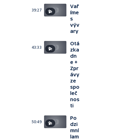
Vař
39:27
íme
s
výv
ary
Otá
43:33
zka
dn
e +
Zpr
ávy
ze
spo
leč
nos
ti
Po
50:49
dzi
mní
lam