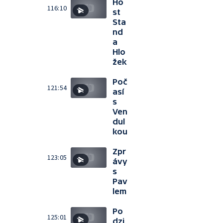
Ho
116:10
st
Sta
nd
a
Hlo
žek
Poč
121:54
así
s
Ven
dul
kou
Zpr
123:05
ávy
s
Pav
lem
Po
125:01
dzi