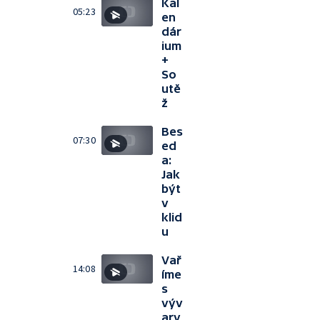
Kal
05:23
en
dár
ium
+
So
utě
ž
Bes
07:30
ed
a:
Jak
být
v
klid
u
Vař
14:08
íme
s
výv
ary