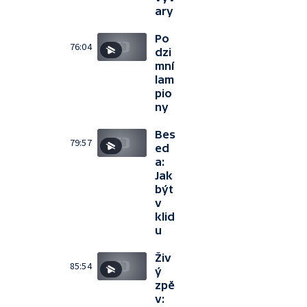
ary
Po
76:04
dzi
mní
lam
pio
ny
Bes
79:57
ed
a:
Jak
být
v
klid
u
Živ
85:54
ý
zpě
v: