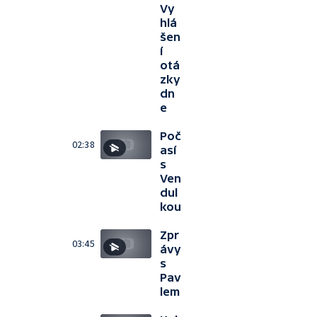
Vy
hlá
šen
í
otá
zky
dn
e
Poč
02:38
así
s
Ven
dul
kou
Zpr
03:45
ávy
s
Pav
lem