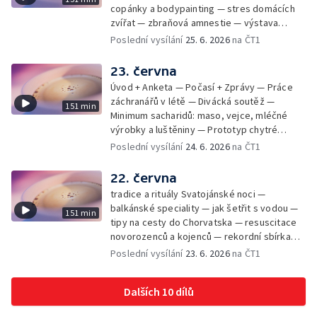
copánky a bodypainting — stres domácích
zvířat — zbraňová amnestie — výstava
mikrofotografií rostlin — fenomenální
Poslední vysílání
25. 6. 2026
na ČT1
klavírista Matyáš Novák
23. června
Úvod + Anketa — Počasí + Zprávy — Práce
záchranářů v létě — Divácká soutěž —
151 min
Minimum sacharidů: maso, vejce, mléčné
výrobky a luštěniny — Prototyp chytré
vložky do bot pro běžce — Anketa +
Poslední vysílání
24. 6. 2026
na ČT1
Kalendárium — Škola hrou — Počasí — Práce
záchranářů v létě — Divácká soutěž —
22. června
Minimum sacharidů: maso, vejce, mléčné
tradice a rituály Svatojánské noci —
výrobky a luštěniny — Jak se udržet v
balkánské speciality — jak šetřit s vodou —
151 min
kondici v létě bez posilovny — Prototyp
tipy na cesty do Chorvatska — resuscitace
chytré vložky do bot pro běžce — Anketa +
novorozenců a kojenců — rekordní sbírka
aktuálně — Škola hrou — Upoutávka na další
velkých modelů aut — výroba šperků se
Poslední vysílání
23. 6. 2026
na ČT1
vysílání — Počasí + Zprávy — Práce
šperkařem
záchranářů v létě — Divácká soutěž —
Minimum sacharidů: maso, vejce, mléčné
Dalších 10 dílů
výrobky a luštěniny — Mezinárodní folklórní
festival ve Strážnici — Jak se udržet v