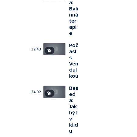
a:
Byli
nná
ter
api
e
Poč
32:43
así
s
Ven
dul
kou
Bes
34:02
ed
a:
Jak
být
v
klid
u