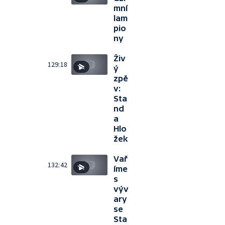
mní
lam
pio
ny
Živ
129:18
ý
zpě
v:
Sta
nd
a
Hlo
žek
Vař
132:42
íme
s
výv
ary
se
Sta