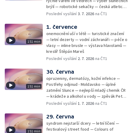
rychlé vaření ve vedrech — výběr slunečních
brýlí — robotické sekačky — česká atletická
rekordmanka — psí seriál: výmarský
Poslední vysílání
3. 7. 2026
na ČT1
dlouhosrstý ohař
1. července
onemocnění uší v létě — turistické značení
— letní dezerty — vodní záchranáři — péče o
151 min
vlasy — inline brusle — výstava hlavolamů —
kreslíř Štěpán Mareš
Poslední vysílání
2. 7. 2026
na ČT1
30. června
opruzeniny, dermatózy, kožní infekce —
Postřehy odjinud - Moldavsko — úplné
151 min
zatmění Slunce — nejlepší mladý chemik ČR
— krádeže a alkohol u vody — zpěvák Peter
Cmorik
Poslední vysílání
1. 7. 2026
na ČT1
29. června
syndrom nejstarší dcery — letní líčení —
festivalový street food — Colours of
151 min