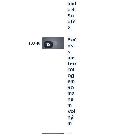
klid
u +
So
utě
ž
Poč
109:46
así
s
me
teo
rol
og
em
Ro
ma
ne
m
Vol
ný
m