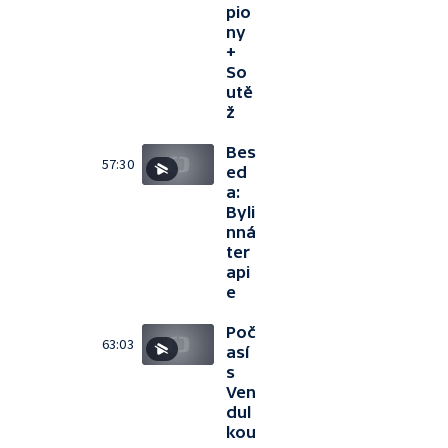
pio
ny
+
So
utě
ž
Bes
57:30
ed
a:
Byli
nná
ter
api
e
Poč
63:03
así
s
Ven
dul
kou