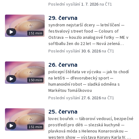
Cmorik
Poslední vysílání
1. 7. 2026
na ČT1
29. června
syndrom nejstarší dcery — letní líčení —
festivalový street food — Colours of
151 min
Ostrava — kouzlo analogové fotky — ME v
softballu žen do 22 let — Nová zelená
úsporám — Global Teacher Prize Czech
Poslední vysílání
30. 6. 2026
na ČT1
Republic
26. června
policejní štěňata ve výcviku — jak to chodí
na letišti — dřevorubecký sport —
150 min
humanoidní robot — sladká odměna s
Markétou Tomáškovou
Poslední vysílání
27. 6. 2026
na ČT1
25. června
lovec bouřek — táboroví vedoucí, bezpečné
prostředí pro děti — slezská kuchyně —
151 min
plavková móda s Helenou Konarovskou —
western show — výstava Koruny Karla IV. —