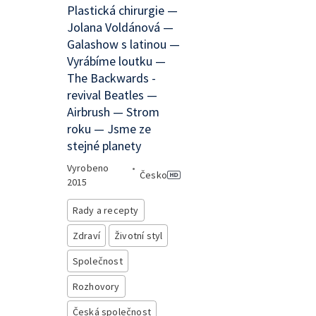
Plastická chirurgie —
Jolana Voldánová —
Galashow s latinou —
Vyrábíme loutku —
The Backwards -
revival Beatles —
Airbrush — Strom
roku — Jsme ze
stejné planety
Vyrobeno
•
Česko
2015
Rady a recepty
Zdraví
Životní styl
Společnost
Rozhovory
Česká společnost