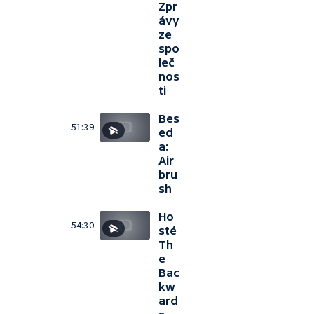
Zpr
ávy
ze
spo
leč
nos
ti
Bes
51:39
ed
a:
Air
bru
sh
Ho
54:30
sté
Th
e
Bac
kw
ard