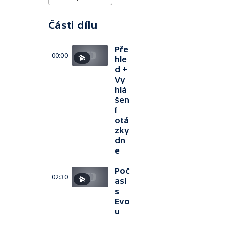
Části dílu
Pře
00:00
hle
d +
Vy
hlá
šen
í
otá
zky
dn
e
Poč
02:30
así
s
Evo
u