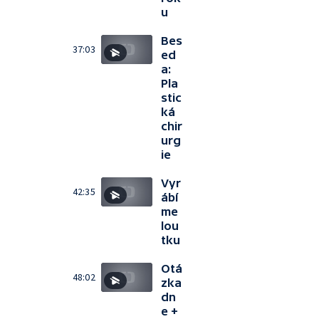
u
Bes
37:03
ed
a:
Pla
stic
ká
chir
urg
ie
Vyr
42:35
ábí
me
lou
tku
Otá
48:02
zka
dn
e +