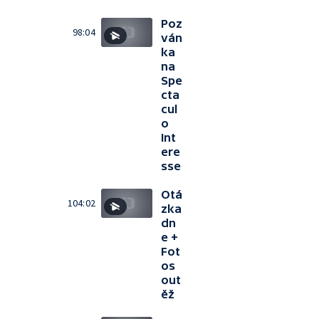
Poz
98:04
ván
ka
na
Spe
cta
cul
o
Int
ere
sse
Otá
104:02
zka
dn
e +
Fot
os
out
ěž