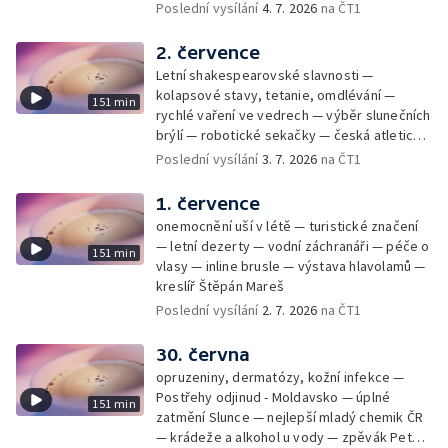
Samko
Poslední vysílání
4. 7. 2026
na ČT1
2. července
Letní shakespearovské slavnosti —
kolapsové stavy, tetanie, omdlévání —
151 min
rychlé vaření ve vedrech — výběr slunečních
brýlí — robotické sekačky — česká atletická
rekordmanka — psí seriál: výmarský
Poslední vysílání
3. 7. 2026
na ČT1
dlouhosrstý ohař
1. července
onemocnění uší v létě — turistické značení
— letní dezerty — vodní záchranáři — péče o
151 min
vlasy — inline brusle — výstava hlavolamů —
kreslíř Štěpán Mareš
Poslední vysílání
2. 7. 2026
na ČT1
30. června
opruzeniny, dermatózy, kožní infekce —
Postřehy odjinud - Moldavsko — úplné
151 min
zatmění Slunce — nejlepší mladý chemik ČR
— krádeže a alkohol u vody — zpěvák Peter