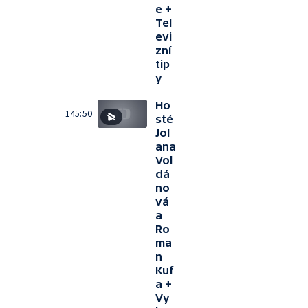
e +
Tel
evi
zní
tip
y
Ho
145:50
sté
Jol
ana
Vol
dá
no
vá
a
Ro
ma
n
Kuf
a +
Vy