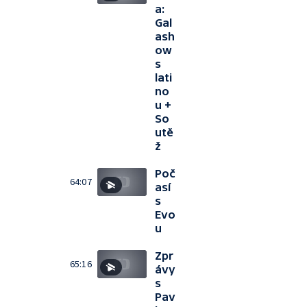
a:
Gal
ash
ow
s
lati
no
u +
So
utě
ž
Poč
64:07
así
s
Evo
u
Zpr
65:16
ávy
s
Pav