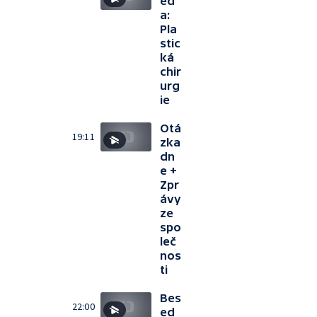
ed
a:
Pla
stic
ká
chir
urg
ie
Otá
19:11
zka
dn
e +
Zpr
ávy
ze
spo
leč
nos
ti
Bes
22:00
ed