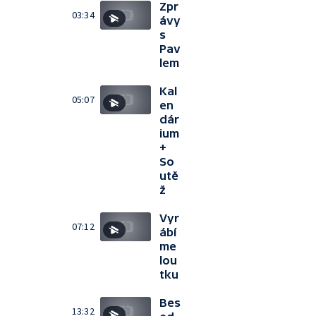
Zpr
03:34
ávy
s
Pav
lem
Kal
05:07
en
dár
ium
+
So
utě
ž
Vyr
07:12
ábí
me
lou
tku
Bes
13:32