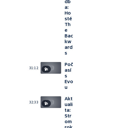
db
a:
Ho
sté
Th
e
Bac
kw
ard
s
Poč
31:12
así
s
Evo
u
Akt
32:33
uali
ta:
Str
om
rok