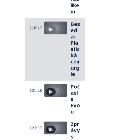
líke
m
Bes
116:27
ed
a:
Pla
stic
ká
chir
urg
ie
Poč
121:28
así
s
Evo
u
Zpr
122:37
ávy
s