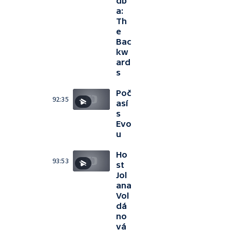
db
a:
Th
e
Bac
kw
ard
s
Poč
92:35
así
s
Evo
u
Ho
93:53
st
Jol
ana
Vol
dá
no
vá