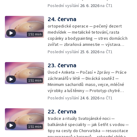
mladý lezecký fenomén Josef Šindel
Poslední vysílání
26. 6. 2026
na ČT1
24. června
ortopedické operace — pečený dezert
medvídek — metalické tetování, rasta
151 min
copánky a bodypainting — stres domácích
zvířat — zbraňová amnestie — výstava
mikrofotografií rostlin — fenomenální
Poslední vysílání
25. 6. 2026
na ČT1
klavírista Matyáš Novák
23. června
Úvod + Anketa — Počasí + Zprávy — Práce
záchranářů v létě — Divácká soutěž —
151 min
Minimum sacharidů: maso, vejce, mléčné
výrobky a luštěniny — Prototyp chytré
vložky do bot pro běžce — Anketa +
Poslední vysílání
24. 6. 2026
na ČT1
Kalendárium — Škola hrou — Počasí — Práce
záchranářů v létě — Divácká soutěž —
22. června
Minimum sacharidů: maso, vejce, mléčné
tradice a rituály Svatojánské noci —
výrobky a luštěniny — Jak se udržet v
balkánské speciality — jak šetřit s vodou —
151 min
kondici v létě bez posilovny — Prototyp
tipy na cesty do Chorvatska — resuscitace
chytré vložky do bot pro běžce — Anketa +
novorozenců a kojenců — rekordní sbírka