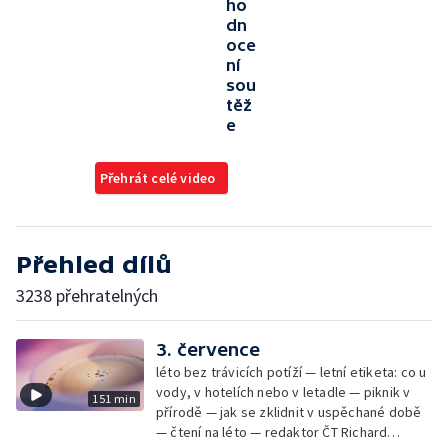
ho
dn
oce
ní
sou
těž
e
Přehrát celé video
Přehled dílů
3238 přehratelných
3. července
léto bez trávicích potíží — letní etiketa: co u
vody, v hotelích nebo v letadle — piknik v
151 min
přírodě — jak se zklidnit v uspěchané době
— čtení na léto — redaktor ČT Richard