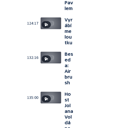
Pav
lem
Vyr
124:17
ábí
me
lou
tku
Bes
132:16
ed
a:
Air
bru
sh
Ho
135:00
st
Jol
ana
Vol
dá