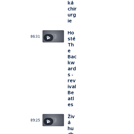
ká
chir
urg
ie
Ho
86:31
sté
Th
e
Bac
kw
ard
s -
rev
ival
Be
atl
es
Živ
89:25
á
hu