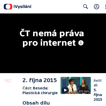
Cl
Search
ČT nemá práva 
pro internet
2. října 2015
Další
díl
Část:
Beseda:
5.
151 min
Plastická chirurgie
října
2015
Obsah dílu