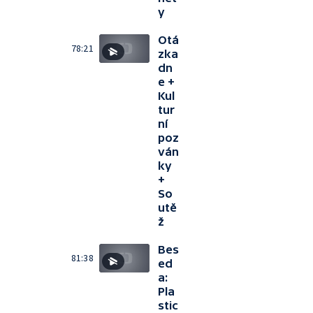
y
Otá
78:21
zka
dn
e +
Kul
tur
ní
poz
ván
ky
+
So
utě
ž
Bes
81:38
ed
a:
Pla
stic