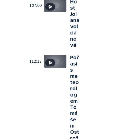
Ho
107:00
st
Jol
ana
Vol
dá
no
vá
Poč
112:13
así
s
me
teo
rol
og
em
To
má
še
m
Ost
rož