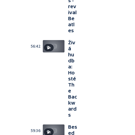
s -
rev
ival
Be
atl
es
Živ
56:42
á
hu
db
a:
Ho
sté
Th
e
Bac
kw
ard
s
Bes
59:36
ed