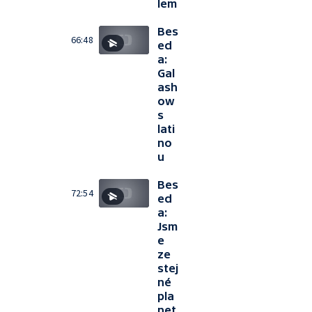
lem
Bes
66:48
ed
a:
Gal
ash
ow
s
lati
no
u
Bes
72:54
ed
a:
Jsm
e
ze
stej
né
pla
net