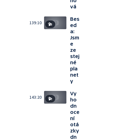
no
vá
Bes
139:10
ed
a:
Jsm
e
ze
stej
né
pla
net
y
Vy
143:20
ho
dn
oce
ní
otá
zky
dn