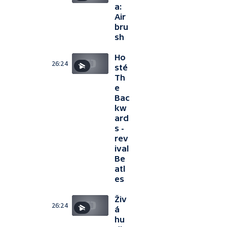
a:
Air
bru
sh
Ho
26:24
sté
Th
e
Bac
kw
ard
s -
rev
ival
Be
atl
es
Živ
26:24
á
hu