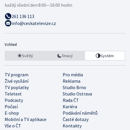
každý všední den:
8:00—16:00 hodin
261 136 113
info@ceskatelevize.cz
Vzhled
Světlý
Tmavý
Systém
TV program
Pro média
Živé vysílání
Reklama
TV poplatky
Studio Brno
Teletext
Studio Ostrava
Podcasty
Rada ČT
Počasí
Kariéra
E-shop
Podávání námětů
Mobilní a TV aplikace
Časté dotazy
Vše o ČT
Kontakty