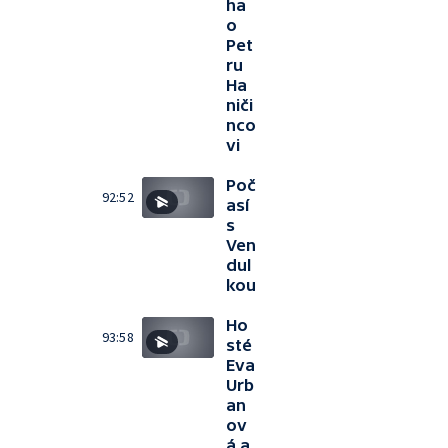
ha
o
Pet
ru
Ha
niči
nco
vi
Poč
92:52
así
s
Ven
dul
kou
Ho
93:58
sté
Eva
Urb
an
ov
á a