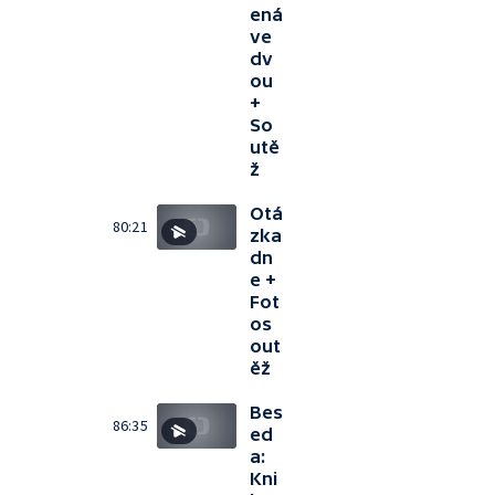
ená
ve
dv
ou
+
So
utě
ž
Otá
80:21
zka
dn
e +
Fot
os
out
ěž
Bes
86:35
ed
a:
Kni