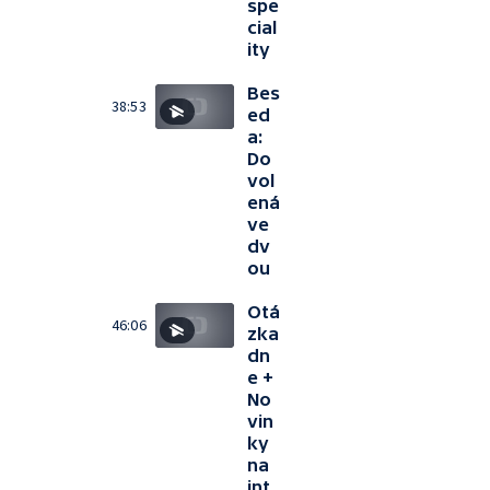
spe
cial
ity
Bes
38:53
ed
a:
Do
vol
ená
ve
dv
ou
Otá
46:06
zka
dn
e +
No
vin
ky
na
int