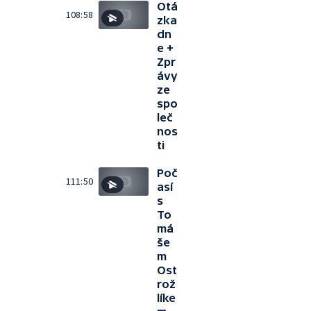
Otá
108:58
zka
dn
e +
Zpr
ávy
ze
spo
leč
nos
ti
Poč
111:50
así
s
To
má
še
m
Ost
rož
líke