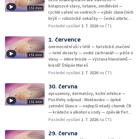
kolapsové stavy, tetanie, omdlévání —
151 min
rychlé vaření ve vedrech — výběr slunečních
brýlí — robotické sekačky — česká atletická
rekordmanka — psí seriál: výmarský
Poslední vysílání
3. 7. 2026
na ČT1
dlouhosrstý ohař
1. července
onemocnění uší v létě — turistické značení
— letní dezerty — vodní záchranáři — péče o
151 min
vlasy — inline brusle — výstava hlavolamů —
kreslíř Štěpán Mareš
Poslední vysílání
2. 7. 2026
na ČT1
30. června
opruzeniny, dermatózy, kožní infekce —
Postřehy odjinud - Moldavsko — úplné
151 min
zatmění Slunce — nejlepší mladý chemik ČR
— krádeže a alkohol u vody — zpěvák Peter
Cmorik
Poslední vysílání
1. 7. 2026
na ČT1
29. června