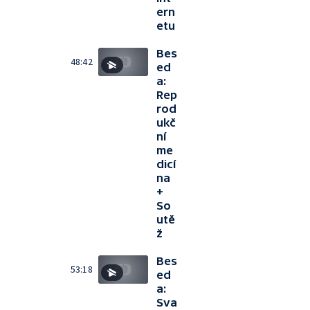
ern
etu
Bes
48:42
ed
a:
Rep
rod
ukč
ní
me
dicí
na
+
So
utě
ž
Bes
53:18
ed
a:
Sva