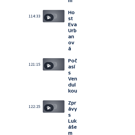
m
Ho
114:33
st
Eva
Urb
an
ov
á
Poč
121:15
así
s
Ven
dul
kou
Zpr
122:25
ávy
s
Luk
áše
m