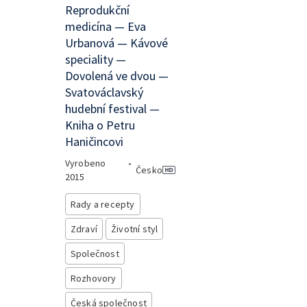
Reprodukční
medicína — Eva
Urbanová — Kávové
speciality —
Dovolená ve dvou —
Svatováclavský
hudební festival —
Kniha o Petru
Haničincovi
Vyrobeno
•
Česko
2015
Rady a recepty
Zdraví
Životní styl
Společnost
Rozhovory
Česká společnost