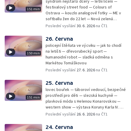
syndrom nejstarší dcery — letní líčení —
festivalový street food — Colours of
151 min
Ostrava — kouzlo analogové fotky — ME v
softballu žen do 22 let — Nová zelená
úsporám — Global Teacher Prize Czech
Poslední vysílání
30. 6. 2026
na ČT1
Republic
26. června
policejní štěňata ve výcviku — jak to chodí
na letišti — dřevorubecký sport —
150 min
humanoidní robot — sladká odměna s
Markétou Tomáškovou
Poslední vysílání
27. 6. 2026
na ČT1
25. června
lovec bouřek — táboroví vedoucí, bezpečné
prostředí pro děti — slezská kuchyně —
151 min
plavková móda s Helenou Konarovskou —
western show — výstava Koruny Karla IV. —
mladý lezecký fenomén Josef Šindel
Poslední vysílání
26. 6. 2026
na ČT1
24. června