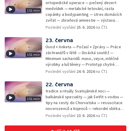
ortopedické operace — pečený dezert
medvídek — metalické tetování, rasta
151 min
copánky a bodypainting — stres domácích
zvířat — zbraňová amnestie — výstava
mikrofotografií rostlin — fenomenální
Poslední vysílání
25. 6. 2026
na ČT1
klavírista Matyáš Novák
23. června
Úvod + Anketa — Počasí + Zprávy — Práce
záchranářů v létě — Divácká soutěž —
151 min
Minimum sacharidů: maso, vejce, mléčné
výrobky a luštěniny — Prototyp chytré
vložky do bot pro běžce — Anketa +
Poslední vysílání
24. 6. 2026
na ČT1
Kalendárium — Škola hrou — Počasí — Práce
záchranářů v létě — Divácká soutěž —
22. června
Minimum sacharidů: maso, vejce, mléčné
tradice a rituály Svatojánské noci —
výrobky a luštěniny — Jak se udržet v
balkánské speciality — jak šetřit s vodou —
151 min
kondici v létě bez posilovny — Prototyp
tipy na cesty do Chorvatska — resuscitace
chytré vložky do bot pro běžce — Anketa +
novorozenců a kojenců — rekordní sbírka
aktuálně — Škola hrou — Upoutávka na další
velkých modelů aut — výroba šperků se
Poslední vysílání
23. 6. 2026
na ČT1
vysílání — Počasí + Zprávy — Práce
šperkařem
záchranářů v létě — Divácká soutěž —
Minimum sacharidů: maso, vejce, mléčné