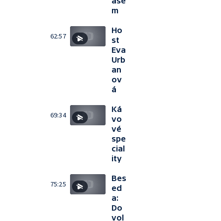
áše
m
Ho
62:57
st
Eva
Urb
an
ov
á
Ká
69:34
vo
vé
spe
cial
ity
Bes
75:25
ed
a:
Do
vol