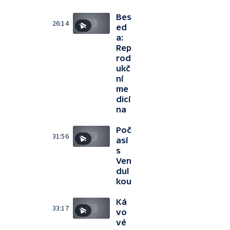
Bes
26:14
ed
a:
Rep
rod
ukč
ní
me
dicí
na
Poč
31:56
así
s
Ven
dul
kou
Ká
33:17
vo
vé