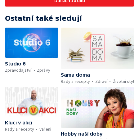
Dalších 10 dílů
výrobky a luštěniny — Mezinárodní folklórní
festival ve Strážnici — Jak se udržet v
kondici v létě bez posilovny — Anketa +
Ostatní také sledují
Aktuálně — Škola hrou — Počasí — Prototyp
chytré vložky do bot pro běžce — Divácká
soutěž — Kniha veselých říkanek Hrátky se
zvířátky — Práce záchranářů v létě — Jak se
udržet v kondici v létě bez posilovny —
Škola hrou — Upoutávka na další vysílání —
Počasí + Zprávy — Mezinárodní folklórní
Studio 6
festival ve Strážnici — Minimum sacharidů:
Zpravodajství
Zprávy
maso, vejce, mléčné výrobky a luštěniny —
Sama doma
Kniha veselých říkanek Hrátky se zvířátky —
Rady a recepty
Zdraví
Životní styl
Umělecký festival Pohoda 2026 —
Vyhodnocení ankety + ČT tipy —
Vyhodnocení divácké soutěže — Práce
záchranářů v létě
Kluci v akci
Rady a recepty
Vaření
Hobby naší doby