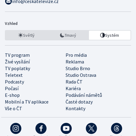
info@ceskatelevize.cz
Vzhled
Světlý
Tmavý
Systém
TV program
Pro média
Živé vysílání
Reklama
TV poplatky
Studio Brno
Teletext
Studio Ostrava
Podcasty
Rada ČT
Počasí
Kariéra
E-shop
Podávání námětů
Mobilní a TV aplikace
Časté dotazy
Vše o ČT
Kontakty