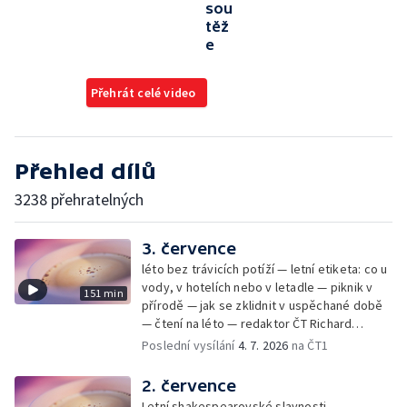
sou
těž
e
Přehrát celé video
Přehled dílů
3238 přehratelných
3. července
léto bez trávicích potíží — letní etiketa: co u
vody, v hotelích nebo v letadle — piknik v
151 min
přírodě — jak se zklidnit v uspěchané době
— čtení na léto — redaktor ČT Richard
Samko
Poslední vysílání
4. 7. 2026
na ČT1
2. července
Letní shakespearovské slavnosti —