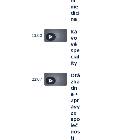
ní
me
dicí
na
Ká
13:00
vo
vé
spe
cial
ity
Otá
22:07
zka
dn
e +
Zpr
ávy
ze
spo
leč
nos
ti