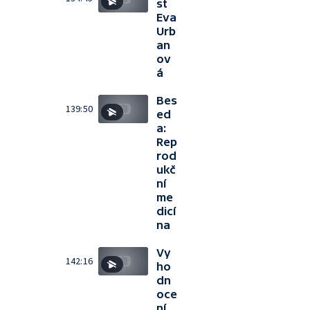
st
Eva
Urb
an
ov
á
Bes
139:50
ed
a:
Rep
rod
ukč
ní
me
dicí
na
Vy
142:16
ho
dn
oce
ní