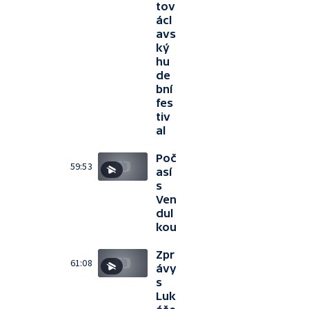
tov
ácl
avs
ký
hu
de
bní
fes
tiv
al
Poč
59:53
así
s
Ven
dul
kou
Zpr
61:08
ávy
s
Luk