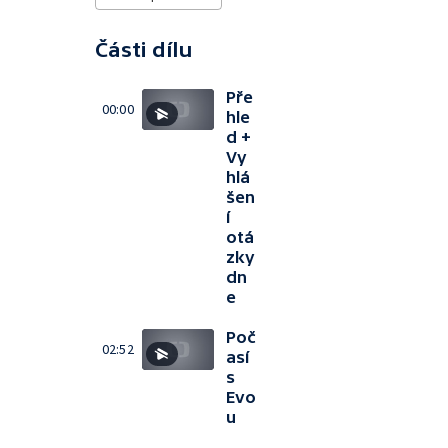
Části dílu
Pře
00:00
hle
d +
Vy
hlá
šen
í
otá
zky
dn
e
Poč
02:52
así
s
Evo
u