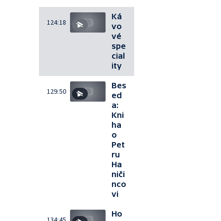
Ká
124:18
vo
vé
spe
cial
ity
Bes
129:50
ed
a:
Kni
ha
o
Pet
ru
Ha
niči
nco
vi
Ho
134:45