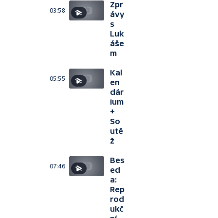
Zpr
03:58
ávy
s
Luk
áše
m
Kal
05:55
en
dár
ium
+
So
utě
ž
Bes
07:46
ed
a:
Rep
rod
ukč