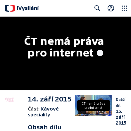
Close
Search
ČT nemá práva 
pro internet
14. září 2015
Další
ČT nemá práva
díl
pro internet
Část:
Kávové
15.
speciality
září
2015
Obsah dílu