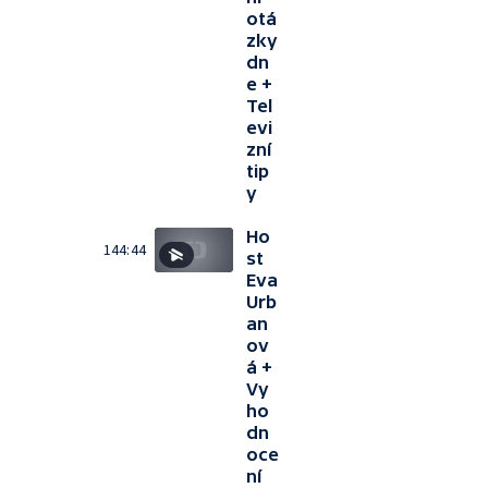
otá
zky
dn
e +
Tel
evi
zní
tip
y
Ho
144:44
st
Eva
Urb
an
ov
á +
Vy
ho
dn
oce
ní