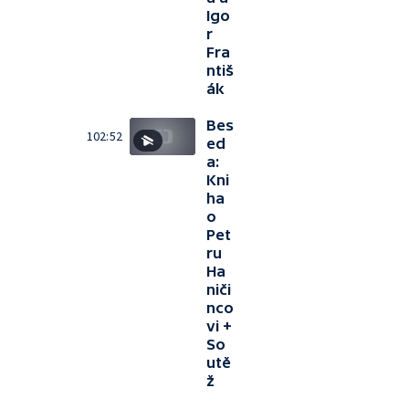
Igo
r
Fra
ntiš
ák
Bes
102:52
ed
a:
Kni
ha
o
Pet
ru
Ha
niči
nco
vi +
So
utě
ž