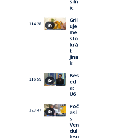
siln
ic
Gril
114:28
uje
me
sto
krá
t
jina
k
Bes
116:59
ed
a:
U6
Poč
123:47
así
s
Ven
dul
kou