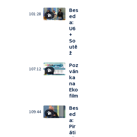
Bes
101:28
ed
a:
U6
+
So
utě
ž
Poz
107:12
ván
ka
na
Eko
film
Bes
109:44
ed
a:
Pir
áti