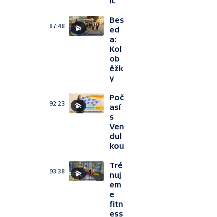
ic
Bes
87:48
ed
a:
Kol
ob
ěžk
y
Poč
92:23
así
s
Ven
dul
kou
Tré
93:38
nuj
em
e
fitn
ess