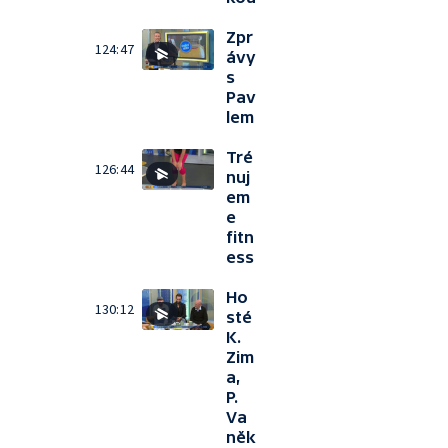
Zpr
124:47
ávy
s
Pav
lem
Tré
126:44
nuj
em
e
fitn
ess
Ho
130:12
sté
K.
Zim
a,
P.
Va
něk