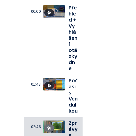
Pře
00:00
hle
d +
Vy
hlá
šen
í
otá
zky
dn
e
Poč
01:43
así
s
Ven
dul
kou
Zpr
02:46
ávy
s