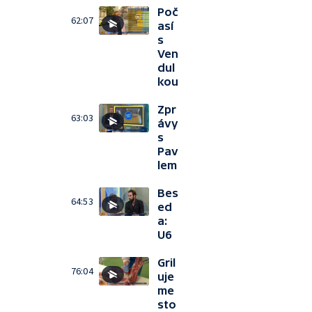
Poč
62:07
así
s
Ven
dul
kou
Zpr
63:03
ávy
s
Pav
lem
Bes
64:53
ed
a:
U6
Gril
76:04
uje
me
sto