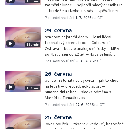
151 min
zatmění Slunce — nejlepší mladý chemik ČR
— krádeže a alkohol u vody — zpěvák Peter
Cmorik
Poslední vysílání
1. 7. 2026
na ČT1
29. června
syndrom nejstarší dcery — letní líčení —
festivalový street food — Colours of
151 min
Ostrava — kouzlo analogové fotky — ME v
softballu žen do 22 let — Nová zelená
úsporám — Global Teacher Prize Czech
Poslední vysílání
30. 6. 2026
na ČT1
Republic
26. června
policejní štěňata ve výcviku — jak to chodí
na letišti — dřevorubecký sport —
150 min
humanoidní robot — sladká odměna s
Markétou Tomáškovou
Poslední vysílání
27. 6. 2026
na ČT1
25. června
lovec bouřek — táboroví vedoucí, bezpečné