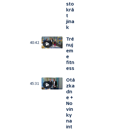
sto
krá
t
jina
k
Tré
40:42
nuj
em
e
fitn
ess
Otá
45:31
zka
dn
e +
No
vin
ky
na
int