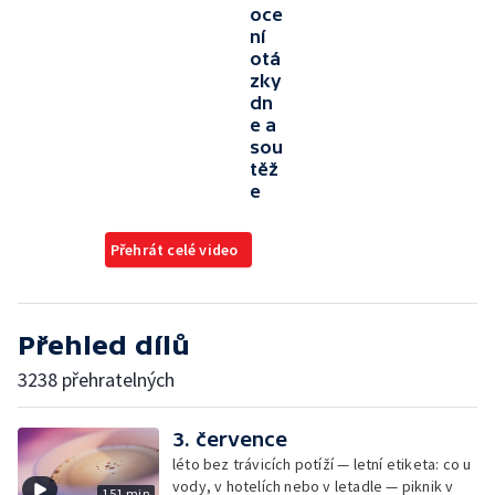
oce
ní
otá
zky
dn
e a
sou
těž
e
Přehrát celé video
Přehled dílů
3238 přehratelných
3. července
léto bez trávicích potíží — letní etiketa: co u
vody, v hotelích nebo v letadle — piknik v
151 min