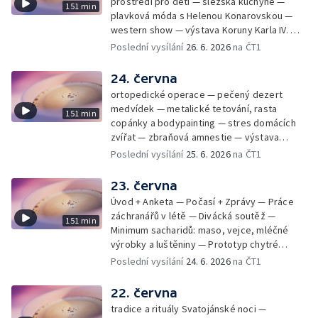
prostředí pro děti — slezská kuchyně —
151 min
plavková móda s Helenou Konarovskou —
western show — výstava Koruny Karla IV. —
mladý lezecký fenomén Josef Šindel
Poslední vysílání
26. 6. 2026
na ČT1
24. června
ortopedické operace — pečený dezert
medvídek — metalické tetování, rasta
151 min
copánky a bodypainting — stres domácích
zvířat — zbraňová amnestie — výstava
mikrofotografií rostlin — fenomenální
Poslední vysílání
25. 6. 2026
na ČT1
klavírista Matyáš Novák
23. června
Úvod + Anketa — Počasí + Zprávy — Práce
záchranářů v létě — Divácká soutěž —
151 min
Minimum sacharidů: maso, vejce, mléčné
výrobky a luštěniny — Prototyp chytré
vložky do bot pro běžce — Anketa +
Poslední vysílání
24. 6. 2026
na ČT1
Kalendárium — Škola hrou — Počasí — Práce
záchranářů v létě — Divácká soutěž —
22. června
Minimum sacharidů: maso, vejce, mléčné
tradice a rituály Svatojánské noci —
výrobky a luštěniny — Jak se udržet v