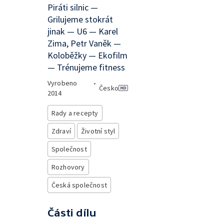
Piráti silnic —
Grilujeme stokrát
jinak — U6 — Karel
Zima, Petr Vaněk —
Koloběžky — Ekofilm
— Trénujeme fitness
Vyrobeno
•
Česko
2014
Rady a recepty
Zdraví
Životní styl
Společnost
Rozhovory
Česká společnost
Části dílu