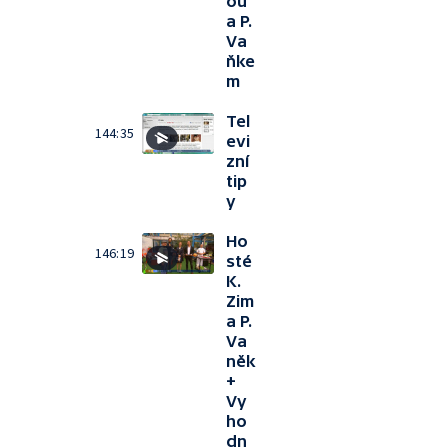
ou
a P.
Va
ňke
m
Tel
144:35
evi
zní
tip
y
Ho
146:19
sté
K.
Zim
a P.
Va
něk
+
Vy
ho
dn