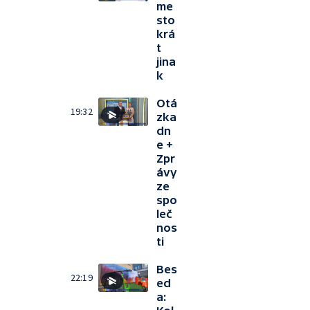
me
sto
krá
t
jina
k
Otá
19:32
zka
dn
e +
Zpr
ávy
ze
spo
leč
nos
ti
Bes
22:19
ed
a: