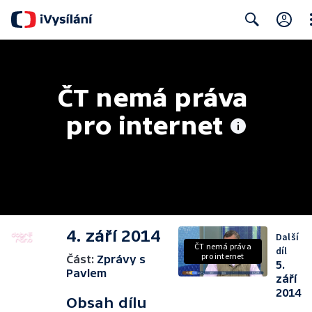
Cl
Search
ČT nemá práva 
pro internet
4. září 2014
Další
ČT nemá práva
díl
pro internet
Část:
Zprávy s
5.
Pavlem
září
2014
Obsah dílu