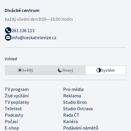
Divácké centrum
každý všední den:
8:00—16:00 hodin
261 136 113
info@ceskatelevize.cz
Vzhled
Světlý
Tmavý
Systém
TV program
Pro média
Živé vysílání
Reklama
TV poplatky
Studio Brno
Teletext
Studio Ostrava
Podcasty
Rada ČT
Počasí
Kariéra
E-shop
Podávání námětů