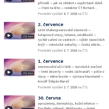
přírodě — jak se zklidnit v uspěchané době
— čtení na léto — redaktor ČT Richard
Samko
Poslední vysílání
4. 7. 2026
na ČT1
2. července
Letní shakespearovské slavnosti —
kolapsové stavy, tetanie, omdlévání —
151 min
rychlé vaření ve vedrech — výběr slunečních
brýlí — robotické sekačky — česká atletická
rekordmanka — psí seriál: výmarský
Poslední vysílání
3. 7. 2026
na ČT1
dlouhosrstý ohař
1. července
onemocnění uší v létě — turistické značení
— letní dezerty — vodní záchranáři — péče o
151 min
vlasy — inline brusle — výstava hlavolamů —
kreslíř Štěpán Mareš
Poslední vysílání
2. 7. 2026
na ČT1
30. června
opruzeniny, dermatózy, kožní infekce —
Postřehy odjinud - Moldavsko — úplné