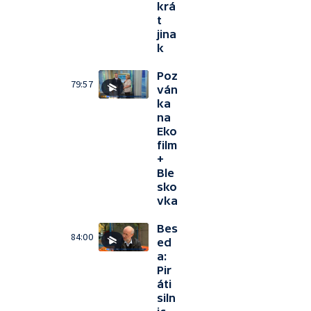
krá
t
jina
k
Poz
79:57
ván
ka
na
Eko
film
+
Ble
sko
vka
Bes
84:00
ed
a:
Pir
áti
siln