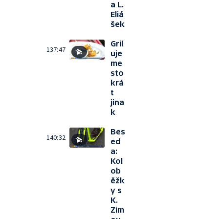
a L.
Eliá
šek
Gril
137:47
uje
me
sto
krá
t
jina
k
Bes
140:32
ed
a:
Kol
ob
ěžk
y s
K.
Zim