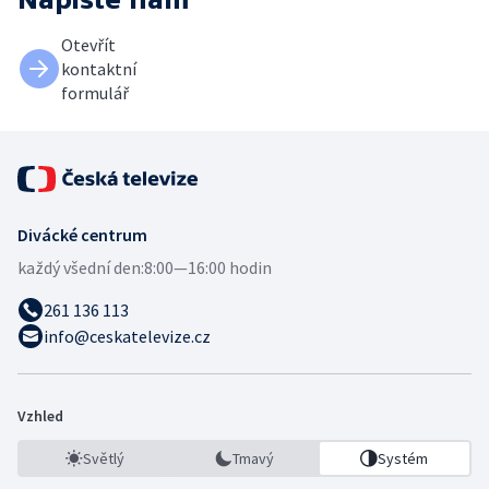
Otevřít
kontaktní
formulář
Divácké centrum
každý všední den:
8:00—16:00 hodin
261 136 113
info@ceskatelevize.cz
Vzhled
Světlý
Tmavý
Systém