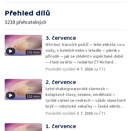
Přehled dílů
3238 přehratelných
3. července
léto bez trávicích potíží — letní etiketa: co u
vody, v hotelích nebo v letadle — piknik v
151 min
přírodě — jak se zklidnit v uspěchané době
— čtení na léto — redaktor ČT Richard
Samko
Poslední vysílání
4. 7. 2026
na ČT1
2. července
Letní shakespearovské slavnosti —
kolapsové stavy, tetanie, omdlévání —
151 min
rychlé vaření ve vedrech — výběr slunečních
brýlí — robotické sekačky — česká atletická
rekordmanka — psí seriál: výmarský
Poslední vysílání
3. 7. 2026
na ČT1
dlouhosrstý ohař
1. července