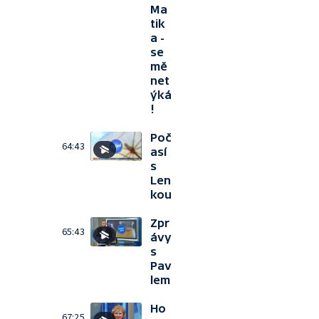
Ma
tik
a -
se
mě
net
ýká
!
Poč
64:43
así
s
Len
kou
Zpr
65:43
ávy
s
Pav
lem
Ho
67:25