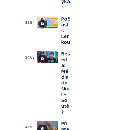
ýká
!
Poč
32:54
así
s
Len
kou
Bes
34:03
ed
a:
Mé
dia
do
ško
l +
So
utě
ž
Při
42:53
pra