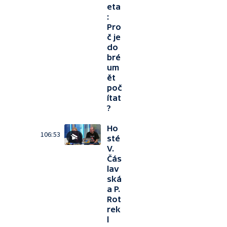
eta
:
Pro
č je
do
bré
um
ět
poč
ítat
?
Ho
106:53
sté
V.
Čás
lav
ská
a P.
Rot
rek
l