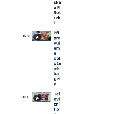
ská
a P.
Rot
rek
l
Při
136:08
pra
vuj
em
e
obl
ože
né
ba
get
y
Tel
138:19
evi
zní
tip