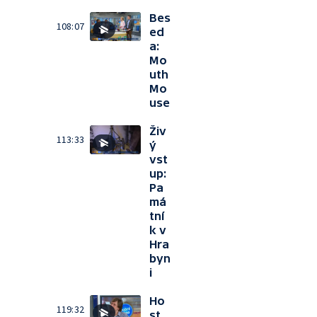
Bes
108:07
ed
a:
Mo
uth
Mo
use
Živ
113:33
ý
vst
up:
Pa
má
tní
k v
Hra
byn
i
Ho
119:32
st