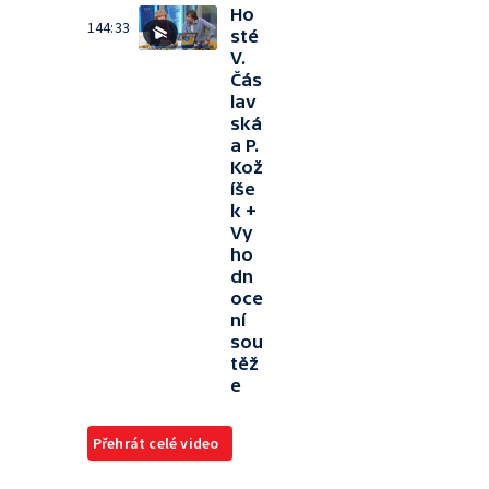
Ho
144:33
sté
V.
Čás
lav
ská
a P.
Kož
íše
k +
Vy
ho
dn
oce
ní
sou
těž
e
Přehrát celé video