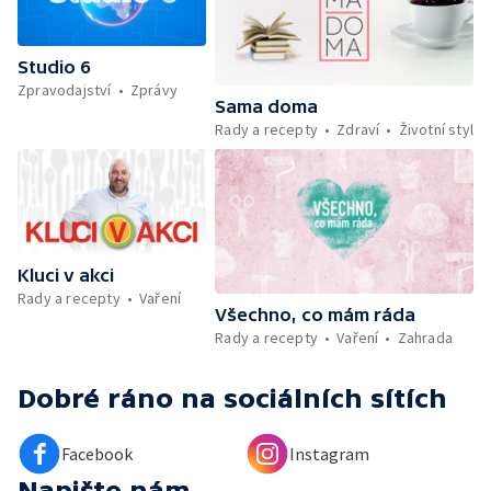
udržet v kondici v létě bez posilovny —
Škola hrou — Upoutávka na další vysílání —
Počasí + Zprávy — Mezinárodní folklórní
Studio 6
festival ve Strážnici — Minimum sacharidů:
Zpravodajství
Zprávy
maso, vejce, mléčné výrobky a luštěniny —
Sama doma
Kniha veselých říkanek Hrátky se zvířátky —
Rady a recepty
Zdraví
Životní styl
Umělecký festival Pohoda 2026 —
Vyhodnocení ankety + ČT tipy —
Vyhodnocení divácké soutěže — Práce
záchranářů v létě
Kluci v akci
Rady a recepty
Vaření
Všechno, co mám ráda
Rady a recepty
Vaření
Zahrada
Dobré ráno
na sociálních sítích
Facebook
Instagram
Napište nám