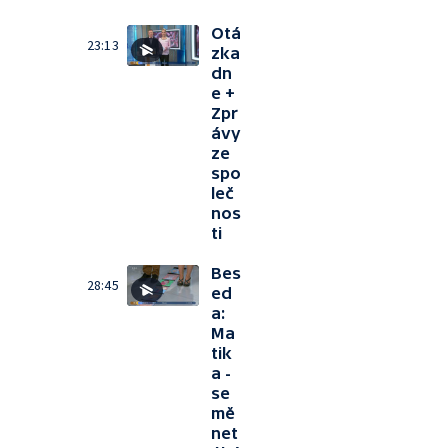
Otá
23:13
zka
dn
e +
Zpr
ávy
ze
spo
leč
nos
ti
Bes
28:45
ed
a:
Ma
tik
a -
se
mě
net