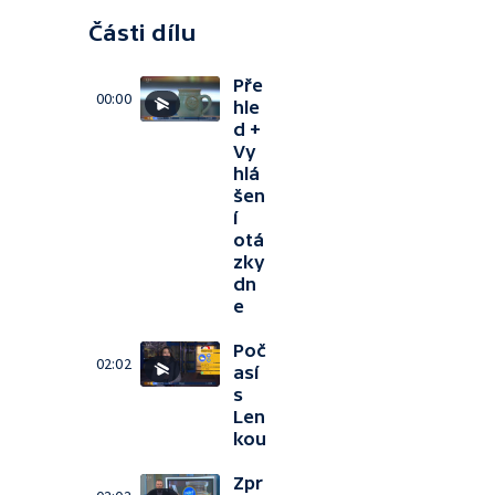
Části dílu
Pře
00:00
hle
d +
Vy
hlá
šen
í
otá
zky
dn
e
Poč
02:02
así
s
Len
kou
Zpr