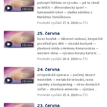
policejní štěňata ve výcviku — jak to chodí
na letišti — dřevorubecký sport —
150 min
humanoidní robot — sladká odměna s
Markétou Tomáškovou
Poslední vysílání
27. 6. 2026
na ČT1
25. června
lovec bouřek — táboroví vedoucí, bezpečné
prostředí pro děti — slezská kuchyně —
151 min
plavková móda s Helenou Konarovskou —
western show — výstava Koruny Karla IV. —
mladý lezecký fenomén Josef Šindel
Poslední vysílání
26. 6. 2026
na ČT1
24. června
ortopedické operace — pečený dezert
medvídek — metalické tetování, rasta
151 min
copánky a bodypainting — stres domácích
zvířat — zbraňová amnestie — výstava
mikrofotografií rostlin — fenomenální
Poslední vysílání
25. 6. 2026
na ČT1
klavírista Matyáš Novák
23. června