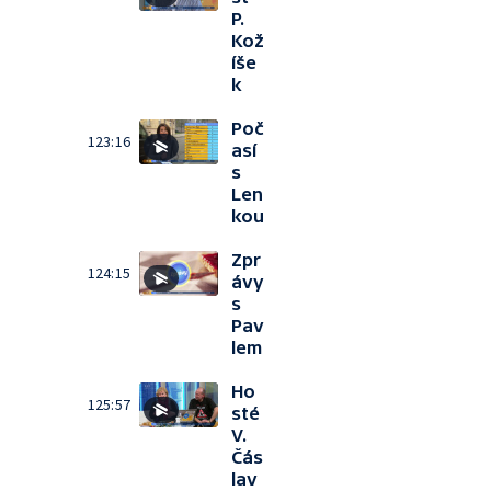
P.
Kož
íše
k
Poč
123:16
así
s
Len
kou
Zpr
124:15
ávy
s
Pav
lem
Ho
125:57
sté
V.
Čás
lav