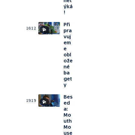
net
ýká
!
Při
16:12
pra
vuj
em
e
obl
ože
né
ba
get
y
Bes
19:19
ed
a:
Mo
uth
Mo
use