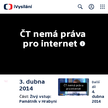
Close
Search
ČT nemá práva 
pro internet
3. dubna
Další
ČT nemá práva
díl
2014
pro internet
4.
Část:
Živý vstup:
dubna
Památník v Hrabyni
2014