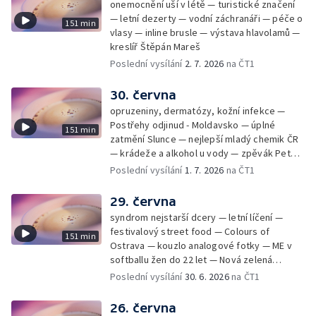
onemocnění uší v létě — turistické značení
— letní dezerty — vodní záchranáři — péče o
151 min
vlasy — inline brusle — výstava hlavolamů —
kreslíř Štěpán Mareš
Poslední vysílání
2. 7. 2026
na ČT1
30. června
opruzeniny, dermatózy, kožní infekce —
Postřehy odjinud - Moldavsko — úplné
151 min
zatmění Slunce — nejlepší mladý chemik ČR
— krádeže a alkohol u vody — zpěvák Peter
Cmorik
Poslední vysílání
1. 7. 2026
na ČT1
29. června
syndrom nejstarší dcery — letní líčení —
festivalový street food — Colours of
151 min
Ostrava — kouzlo analogové fotky — ME v
softballu žen do 22 let — Nová zelená
úsporám — Global Teacher Prize Czech
Poslední vysílání
30. 6. 2026
na ČT1
Republic
26. června