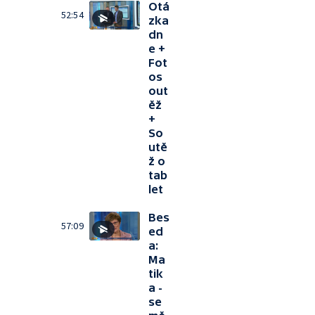
Otá
52:54
zka
dn
e +
Fot
os
out
ěž
+
So
utě
ž o
tab
let
Bes
57:09
ed
a:
Ma
tik
a -
se