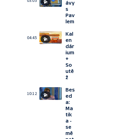
03:03
ávy
s
Pav
lem
Kal
04:45
en
dár
ium
+
So
utě
ž
Bes
10:12
ed
a:
Ma
tik
a -
se
mě