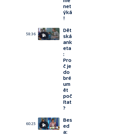
mě
net
ýká
!
Dět
58:36
ská
ank
eta
:
Pro
č je
do
bré
um
ět
poč
ítat
?
Bes
60:25
ed
a: