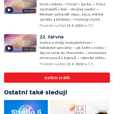
Úvod + Anketa — Počasí + Zprávy — Práce
záchranářů v létě — Divácká soutěž —
151 min
Minimum sacharidů: maso, vejce, mléčné
výrobky a luštěniny — Prototyp chytré
vložky do bot pro běžce — Anketa +
Poslední vysílání
24. 6. 2026
na ČT1
Kalendárium — Škola hrou — Počasí — Práce
záchranářů v létě — Divácká soutěž —
22. června
Minimum sacharidů: maso, vejce, mléčné
tradice a rituály Svatojánské noci —
výrobky a luštěniny — Jak se udržet v
balkánské speciality — jak šetřit s vodou —
151 min
kondici v létě bez posilovny — Prototyp
tipy na cesty do Chorvatska — resuscitace
chytré vložky do bot pro běžce — Anketa +
novorozenců a kojenců — rekordní sbírka
aktuálně — Škola hrou — Upoutávka na další
velkých modelů aut — výroba šperků se
Poslední vysílání
23. 6. 2026
na ČT1
vysílání — Počasí + Zprávy — Práce
šperkařem
záchranářů v létě — Divácká soutěž —
Minimum sacharidů: maso, vejce, mléčné
Dalších 10 dílů
výrobky a luštěniny — Mezinárodní folklórní
festival ve Strážnici — Jak se udržet v
kondici v létě bez posilovny — Anketa +
Ostatní také sledují
Aktuálně — Škola hrou — Počasí — Prototyp
chytré vložky do bot pro běžce — Divácká
soutěž — Kniha veselých říkanek Hrátky se
zvířátky — Práce záchranářů v létě — Jak se