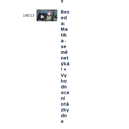
y
Bes
140:13
ed
a:
Ma
tik
a -
se
mě
net
ýká
! +
Vy
ho
dn
oce
ní
otá
zky
dn
e