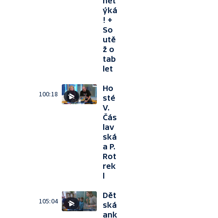
net
ýká
! +
So
utě
ž o
tab
let
Ho
100:18
sté
V.
Čás
lav
ská
a P.
Rot
rek
l
Dět
105:04
ská
ank