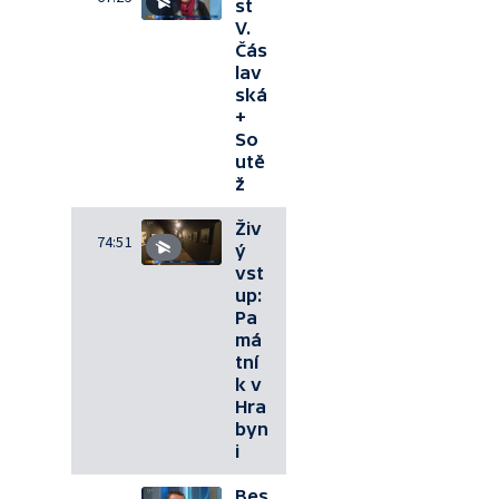
st
V.
Čás
lav
ská
+
So
utě
ž
Živ
74:51
ý
vst
up:
Pa
má
tní
k v
Hra
byn
i
Bes