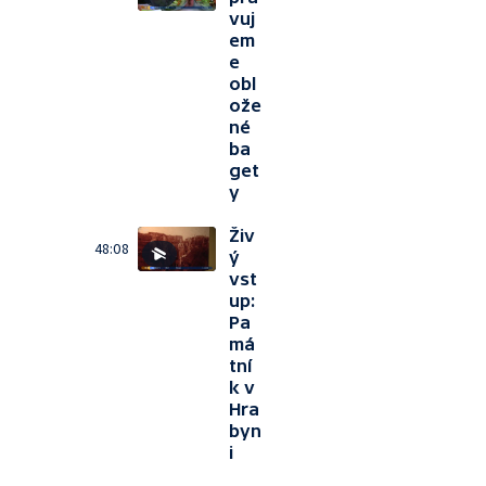
vuj
em
e
obl
ože
né
ba
get
y
Živ
48:08
ý
vst
up:
Pa
má
tní
k v
Hra
byn
i