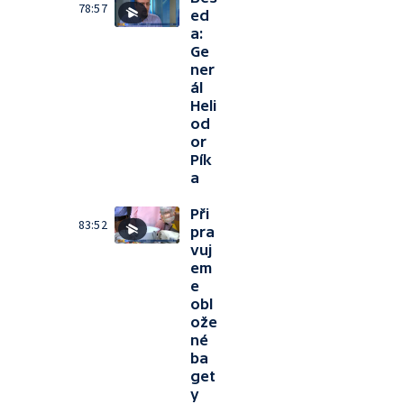
78:57
ed
a:
Ge
ner
ál
Heli
od
or
Pík
a
Při
83:52
pra
vuj
em
e
obl
ože
né
ba
get
y