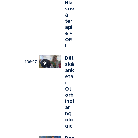
Hla
sov
á
ter
api
e +
OR
L
Dět
136:07
ská
ank
eta
:
Ot
orh
inol
ari
ng
olo
gie