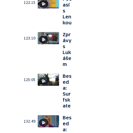
122:15
así
s
Len
kou
Zpr
123:10
ávy
s
Luk
áše
m
Bes
125:05
ed
a:
Sur
fsk
ate
Bes
132:49
ed
a: