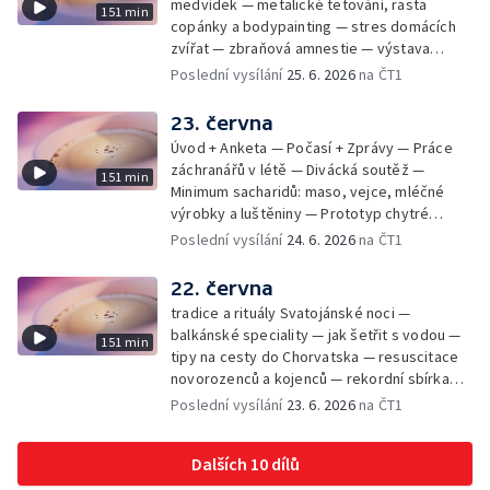
medvídek — metalické tetování, rasta
151 min
copánky a bodypainting — stres domácích
zvířat — zbraňová amnestie — výstava
mikrofotografií rostlin — fenomenální
Poslední vysílání
25. 6. 2026
na ČT1
klavírista Matyáš Novák
23. června
Úvod + Anketa — Počasí + Zprávy — Práce
záchranářů v létě — Divácká soutěž —
151 min
Minimum sacharidů: maso, vejce, mléčné
výrobky a luštěniny — Prototyp chytré
vložky do bot pro běžce — Anketa +
Poslední vysílání
24. 6. 2026
na ČT1
Kalendárium — Škola hrou — Počasí — Práce
záchranářů v létě — Divácká soutěž —
22. června
Minimum sacharidů: maso, vejce, mléčné
tradice a rituály Svatojánské noci —
výrobky a luštěniny — Jak se udržet v
balkánské speciality — jak šetřit s vodou —
151 min
kondici v létě bez posilovny — Prototyp
tipy na cesty do Chorvatska — resuscitace
chytré vložky do bot pro běžce — Anketa +
novorozenců a kojenců — rekordní sbírka
aktuálně — Škola hrou — Upoutávka na další
velkých modelů aut — výroba šperků se
Poslední vysílání
23. 6. 2026
na ČT1
vysílání — Počasí + Zprávy — Práce
šperkařem
záchranářů v létě — Divácká soutěž —
Minimum sacharidů: maso, vejce, mléčné
Dalších 10 dílů
výrobky a luštěniny — Mezinárodní folklórní