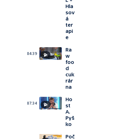
L +
Hla
sov
á
ter
api
e
Ra
84:39
w
foo
d
cuk
rár
na
Ho
87:34
st
A.
Pyš
ko
Poč