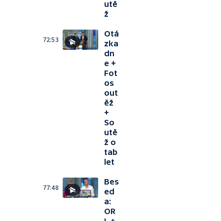
utě
ž
Otá
72:53
zka
dn
e +
Fot
os
out
ěž
+
So
utě
ž o
tab
let
Bes
77:48
ed
a:
OR