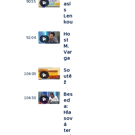
90:55
así
s
Len
kou
Ho
92:04
st
M.
Var
ga
So
104:00
utě
ž
Bes
104:50
ed
a:
Hla
sov
á
ter