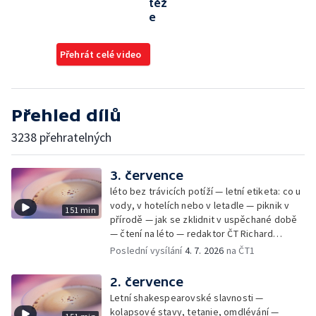
těž
e
Přehrát celé video
Přehled dílů
3238 přehratelných
3. července
léto bez trávicích potíží — letní etiketa: co u
vody, v hotelích nebo v letadle — piknik v
151 min
přírodě — jak se zklidnit v uspěchané době
— čtení na léto — redaktor ČT Richard
Samko
Poslední vysílání
4. 7. 2026
na ČT1
2. července
Letní shakespearovské slavnosti —
kolapsové stavy, tetanie, omdlévání —