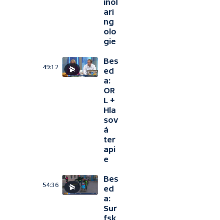
inol
ari
ng
olo
gie
Bes
49:12
ed
a:
OR
L +
Hla
sov
á
ter
api
e
Bes
54:36
ed
a:
Sur
fsk