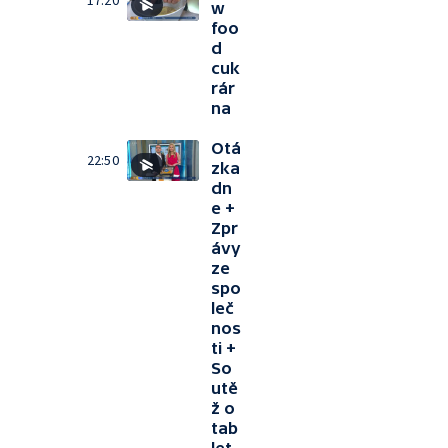
17:20
w
foo
d
cuk
rár
na
Otá
22:50
zka
dn
e +
Zpr
ávy
ze
spo
leč
nos
ti +
So
utě
ž o
tab