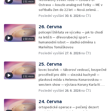
151 min
Ostrava — kouzlo analogové fotky — ME v
softballu žen do 22 let — Nová zelená
úsporám — Global Teacher Prize Czech
Poslední vysílání
30. 6. 2026
na ČT1
Republic
26. června
policejní štěňata ve výcviku — jak to chodí
na letišti — dřevorubecký sport —
150 min
humanoidní robot — sladká odměna s
Markétou Tomáškovou
Poslední vysílání
27. 6. 2026
na ČT1
25. června
lovec bouřek — táboroví vedoucí, bezpečné
prostředí pro děti — slezská kuchyně —
151 min
plavková móda s Helenou Konarovskou —
western show — výstava Koruny Karla IV. —
mladý lezecký fenomén Josef Šindel
Poslední vysílání
26. 6. 2026
na ČT1
24. června
ortopedické operace — pečený dezert