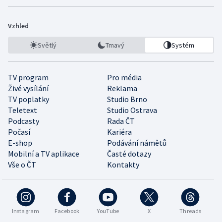
Vzhled
Světlý
Tmavý
Systém
TV program
Pro média
Živé vysílání
Reklama
TV poplatky
Studio Brno
Teletext
Studio Ostrava
Podcasty
Rada ČT
Počasí
Kariéra
E-shop
Podávání námětů
Mobilní a TV aplikace
Časté dotazy
Vše o ČT
Kontakty
Instagram
Facebook
YouTube
X
Threads