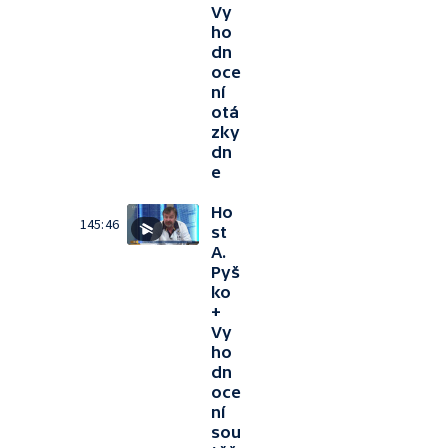
Vy
ho
dn
oce
ní
otá
zky
dn
e
Ho
145:46
st
A.
Pyš
ko
+
Vy
ho
dn
oce
ní
sou