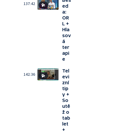
Bes
137:42
ed
a:
OR
L +
Hla
sov
á
ter
api
e
Tel
142:36
evi
zní
tip
y +
So
utě
ž o
tab
let
+