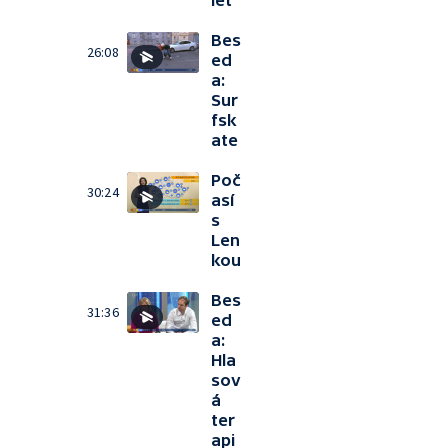
let
Bes
26:08
ed
a:
Sur
fsk
ate
Poč
30:24
así
s
Len
kou
Bes
31:36
ed
a:
Hla
sov
á
ter
api