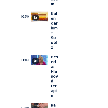
m
Kal
05:50
en
dár
ium
+
So
utě
ž
Bes
11:03
ed
a:
Hla
sov
á
ter
api
e
Ra