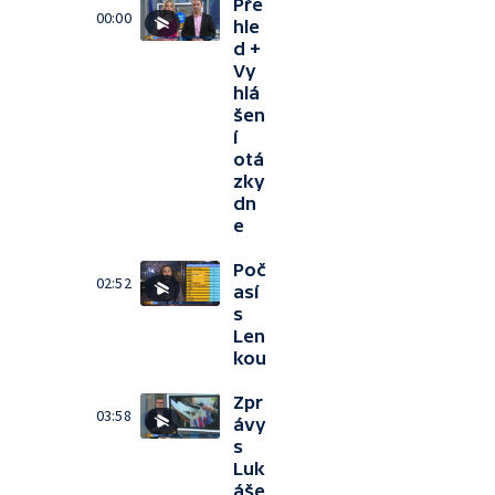
Pře
00:00
hle
d +
Vy
hlá
šen
í
otá
zky
dn
e
Poč
02:52
así
s
Len
kou
Zpr
03:58
ávy
s
Luk
áše