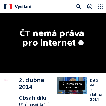
Close
Search
ČT nemá práva 
pro internet
2. dubna
Další
ČT nemá práva
díl
2014
pro internet
3.
dubna
Obsah dílu
2014
Ušní, nosní, krční —