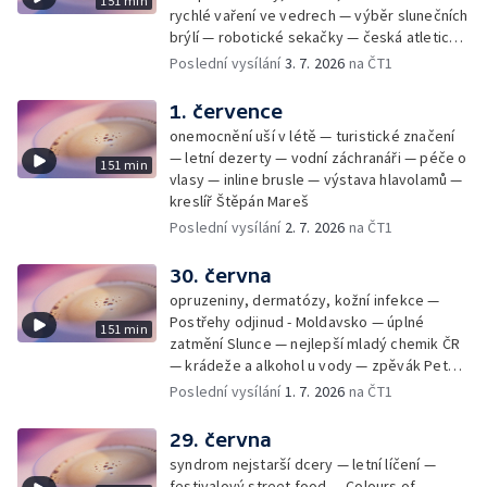
151 min
rychlé vaření ve vedrech — výběr slunečních
brýlí — robotické sekačky — česká atletická
rekordmanka — psí seriál: výmarský
Poslední vysílání
3. 7. 2026
na ČT1
dlouhosrstý ohař
1. července
onemocnění uší v létě — turistické značení
— letní dezerty — vodní záchranáři — péče o
151 min
vlasy — inline brusle — výstava hlavolamů —
kreslíř Štěpán Mareš
Poslední vysílání
2. 7. 2026
na ČT1
30. června
opruzeniny, dermatózy, kožní infekce —
Postřehy odjinud - Moldavsko — úplné
151 min
zatmění Slunce — nejlepší mladý chemik ČR
— krádeže a alkohol u vody — zpěvák Peter
Cmorik
Poslední vysílání
1. 7. 2026
na ČT1
29. června
syndrom nejstarší dcery — letní líčení —
festivalový street food — Colours of