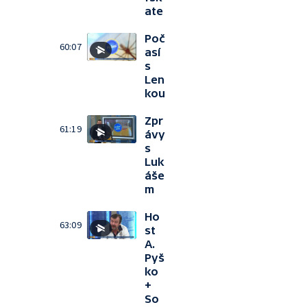
ate
Poč
60:07
así
s
Len
kou
Zpr
61:19
ávy
s
Luk
áše
m
Ho
63:09
st
A.
Pyš
ko
+
So