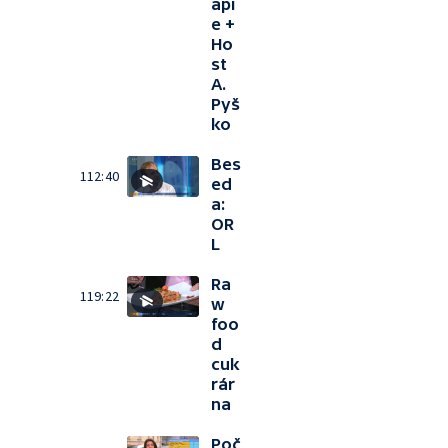
api
e +
Ho
st
A.
Pyš
ko
Bes
112:40
ed
a:
OR
L
Ra
119:22
w
foo
d
cuk
rár
na
Poč