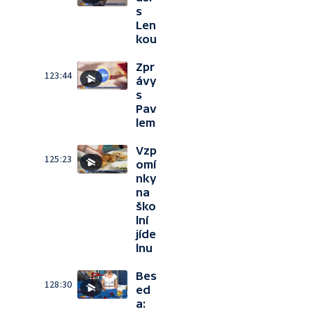
s
Len
kou
Zpr
123:44
ávy
s
Pav
lem
Vzp
125:23
omí
nky
na
ško
lní
jíde
lnu
Bes
128:30
ed
a: