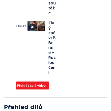
sou
těž
e
Živ
145:39
ý
zpě
v: P.
Be
nd
e +
Roz
lou
čen
í
Přehrát celé video
Přehled dílů