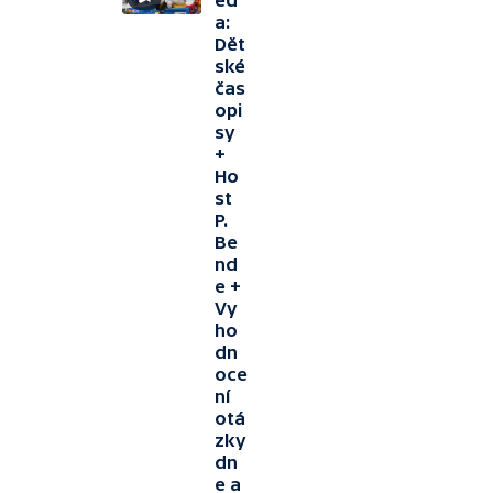
ed
a:
Dět
ské
čas
opi
sy
+
Ho
st
P.
Be
nd
e +
Vy
ho
dn
oce
ní
otá
zky
dn
e a