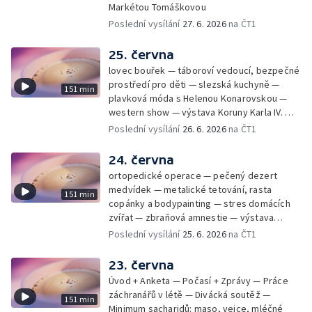
Markétou Tomáškovou
Poslední vysílání
27. 6. 2026
na ČT1
25. června
lovec bouřek — táboroví vedoucí, bezpečné
prostředí pro děti — slezská kuchyně —
151 min
plavková móda s Helenou Konarovskou —
western show — výstava Koruny Karla IV. —
mladý lezecký fenomén Josef Šindel
Poslední vysílání
26. 6. 2026
na ČT1
24. června
ortopedické operace — pečený dezert
medvídek — metalické tetování, rasta
151 min
copánky a bodypainting — stres domácích
zvířat — zbraňová amnestie — výstava
mikrofotografií rostlin — fenomenální
Poslední vysílání
25. 6. 2026
na ČT1
klavírista Matyáš Novák
23. června
Úvod + Anketa — Počasí + Zprávy — Práce
záchranářů v létě — Divácká soutěž —
151 min
Minimum sacharidů: maso, vejce, mléčné