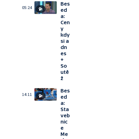
Bes
05:24
ed
a:
Cen
y
kdy
si a
dn
es
+
So
utě
ž
Bes
14:11
ed
a:
Sta
veb
nic
e
Me