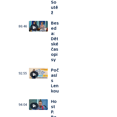
So
utě
ž
Bes
86:46
ed
a:
Dět
ské
čas
opi
sy
Poč
92:55
así
s
Len
kou
Ho
94:04
st
P.