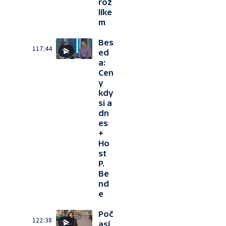
rož
líke
m
Bes
117:44
ed
a:
Cen
y
kdy
si a
dn
es
+
Ho
st
P.
Be
nd
e
Poč
122:38
así