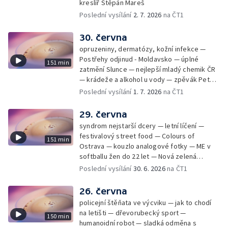
kreslíř Štěpán Mareš
Poslední vysílání
2. 7. 2026
na ČT1
30. června
opruzeniny, dermatózy, kožní infekce —
Postřehy odjinud - Moldavsko — úplné
151 min
zatmění Slunce — nejlepší mladý chemik ČR
— krádeže a alkohol u vody — zpěvák Peter
Cmorik
Poslední vysílání
1. 7. 2026
na ČT1
29. června
syndrom nejstarší dcery — letní líčení —
festivalový street food — Colours of
151 min
Ostrava — kouzlo analogové fotky — ME v
softballu žen do 22 let — Nová zelená
úsporám — Global Teacher Prize Czech
Poslední vysílání
30. 6. 2026
na ČT1
Republic
26. června
policejní štěňata ve výcviku — jak to chodí
na letišti — dřevorubecký sport —
150 min
humanoidní robot — sladká odměna s