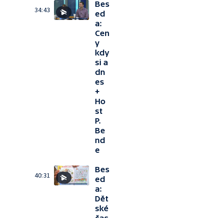
Bes
34:43
ed
a:
Cen
y
kdy
si a
dn
es
+
Ho
st
P.
Be
nd
e
Bes
40:31
ed
a:
Dět
ské