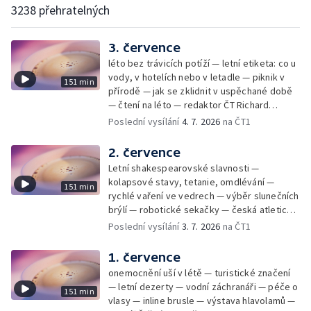
3238 přehratelných
3. července
léto bez trávicích potíží — letní etiketa: co u
vody, v hotelích nebo v letadle — piknik v
151 min
přírodě — jak se zklidnit v uspěchané době
— čtení na léto — redaktor ČT Richard
Samko
Poslední vysílání
4. 7. 2026
na ČT1
2. července
Letní shakespearovské slavnosti —
kolapsové stavy, tetanie, omdlévání —
151 min
rychlé vaření ve vedrech — výběr slunečních
brýlí — robotické sekačky — česká atletická
rekordmanka — psí seriál: výmarský
Poslední vysílání
3. 7. 2026
na ČT1
dlouhosrstý ohař
1. července
onemocnění uší v létě — turistické značení
— letní dezerty — vodní záchranáři — péče o
151 min
vlasy — inline brusle — výstava hlavolamů —