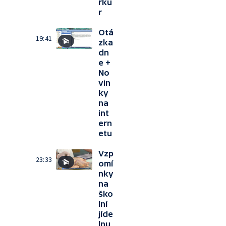
rku
r
Otá
19:41
zka
dn
e +
No
vin
ky
na
int
ern
etu
Vzp
23:33
omí
nky
na
ško
lní
jíde
lnu