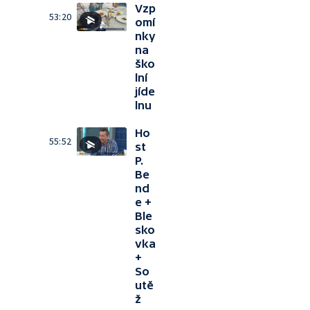
Vzp
53:20
omí
nky
na
ško
lní
jíde
lnu
Ho
55:52
st
P.
Be
nd
e +
Ble
sko
vka
+
So
utě
ž