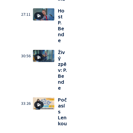
Ho
27:11
st
P.
Be
nd
e
Živ
30:56
ý
zpě
v: P.
Be
nd
e
Poč
33:26
así
s
Len
kou