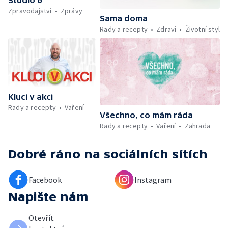
festival ve Strážnici — Minimum sacharidů:
Zpravodajství
Zprávy
maso, vejce, mléčné výrobky a luštěniny —
Sama doma
Kniha veselých říkanek Hrátky se zvířátky —
Rady a recepty
Zdraví
Životní styl
Umělecký festival Pohoda 2026 —
Vyhodnocení ankety + ČT tipy —
Vyhodnocení divácké soutěže — Práce
záchranářů v létě
Kluci v akci
Rady a recepty
Vaření
Všechno, co mám ráda
Rady a recepty
Vaření
Zahrada
Dobré ráno
na sociálních sítích
Facebook
Instagram
Napište nám
Otevřít