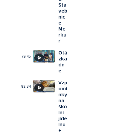
Sta
veb
nic
e
Me
rku
r
Otá
79:45
zka
dn
e
Vzp
83:34
omí
nky
na
ško
lní
jíde
lnu
+