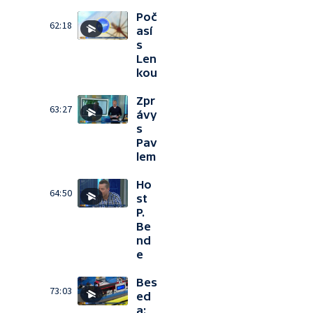
Poč
62:18
así
s
Len
kou
Zpr
63:27
ávy
s
Pav
lem
Ho
64:50
st
P.
Be
nd
e
Bes
73:03
ed
a: