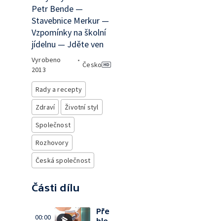
Petr Bende —
Stavebnice Merkur —
Vzpomínky na školní
jídelnu — Jděte ven
Vyrobeno
•
Česko
2013
Rady a recepty
Zdraví
Životní styl
Společnost
Rozhovory
Česká společnost
Části dílu
Pře
00:00