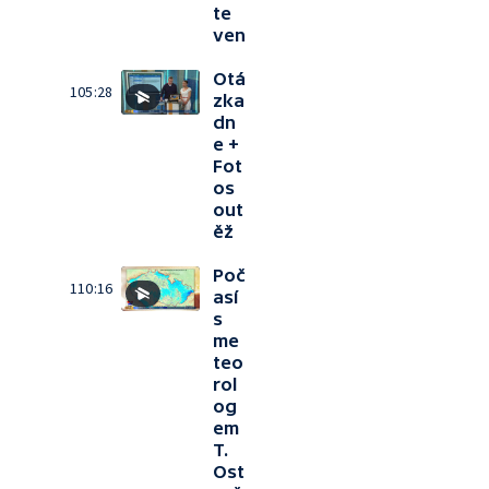
te
ven
Otá
105:28
zka
dn
e +
Fot
os
out
ěž
Poč
110:16
así
s
me
teo
rol
og
em
T.
Ost