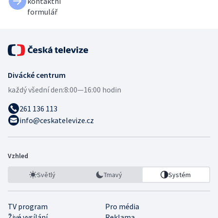
kontaktní
formulář
Divácké centrum
každý všední den:
8:00—16:00 hodin
261 136 113
info@ceskatelevize.cz
Vzhled
Světlý
Tmavý
Systém
TV program
Pro média
Živé vysílání
Reklama