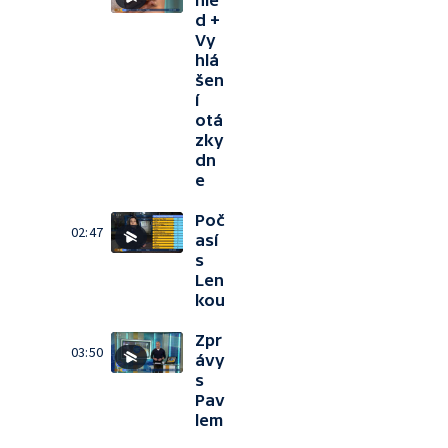
hle
d +
Vy
hlá
šen
í
otá
zky
dn
e
Poč
02:47
así
s
Len
kou
Zpr
03:50
ávy
s
Pav
lem