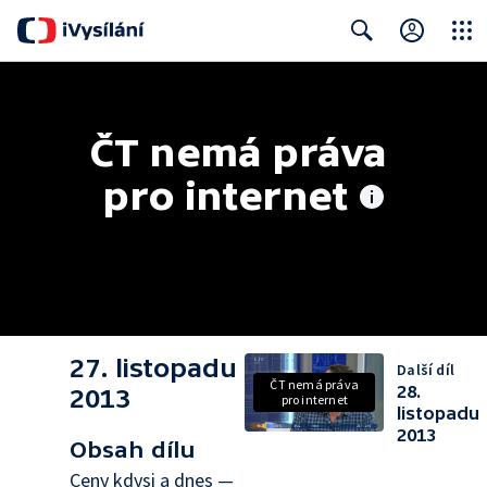
Close
Search
ČT nemá práva 
pro internet
27. listopadu
Další díl
ČT nemá práva
28.
2013
pro internet
listopadu
2013
Obsah dílu
Ceny kdysi a dnes —