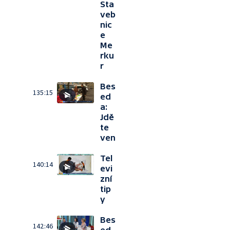
Sta
veb
nic
e
Me
rku
r
Bes
135:15
ed
a:
Jdě
te
ven
Tel
140:14
evi
zní
tip
y
Bes
142:46