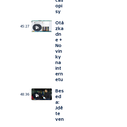
čas
opi
sy
Otá
45:27
zka
dn
e +
No
vin
ky
na
int
ern
etu
Bes
48:36
ed
a:
Jdě
te
ven