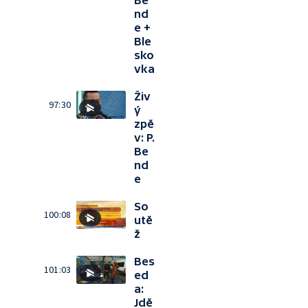
Be
nd
e +
Ble
sko
vka
Živ
97:30
ý
zpě
v: P.
Be
nd
e
So
100:08
utě
ž
Bes
101:03
ed
a:
Jdě