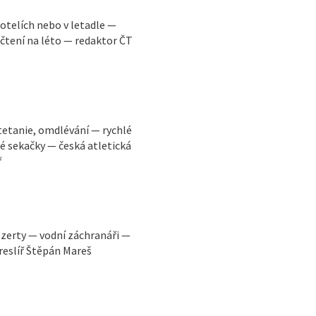
 hotelích nebo v letadle —
 čtení na léto — redaktor ČT
tetanie, omdlévání — rychlé
ké sekačky — česká atletická
ř
ezerty — vodní záchranáři —
reslíř Štěpán Mareš