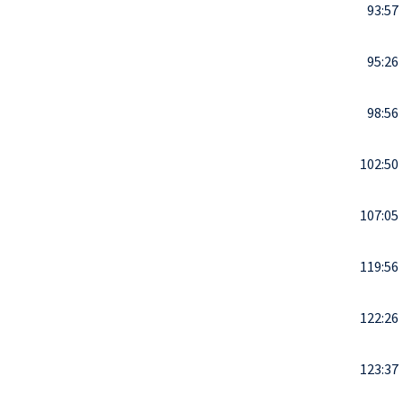
93:57
95:26
98:56
102:50
107:05
119:56
122:26
123:37