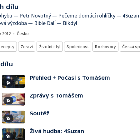
h dílu
ohybu — Petr Novotný — Pečeme domácí rohlíčky — 4Suzan
vá výzdoba — Bible Dalí — Bikdyl
o
2012
•
Česko
recepty
Zdraví
Životní styl
Společnost
Rozhovory
Česká sp
 dílu
Přehled + Počasí s Tomášem
Zprávy s Tomášem
Soutěž
Živá hudba: 4Suzan