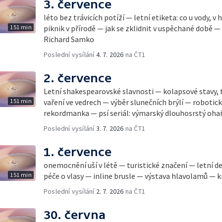
3. července
léto bez trávicích potíží — letní etiketa: co u vody, v
151 min
piknik v přírodě — jak se zklidnit v uspěchané době —
Richard Samko
Poslední vysílání
4. 7. 2026
na ČT1
2. července
Letní shakespearovské slavnosti — kolapsové stavy, 
151 min
vaření ve vedrech — výběr slunečních brýlí — robotic
rekordmanka — psí seriál: výmarský dlouhosrstý oha
Poslední vysílání
3. 7. 2026
na ČT1
1. července
onemocnění uší v létě — turistické značení — letní d
151 min
péče o vlasy — inline brusle — výstava hlavolamů — k
Poslední vysílání
2. 7. 2026
na ČT1
30. června