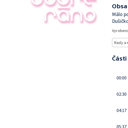
Obsa
Málo p
Dušičko
Vyroben
Rady a 
Části
00:00
02:30
04:17
05:37