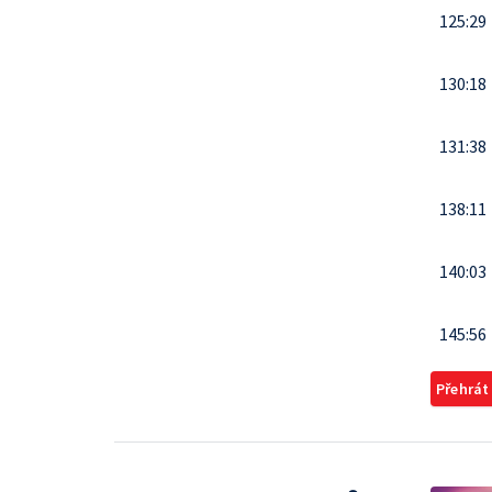
125:29
130:18
131:38
138:11
140:03
145:56
Přehrát