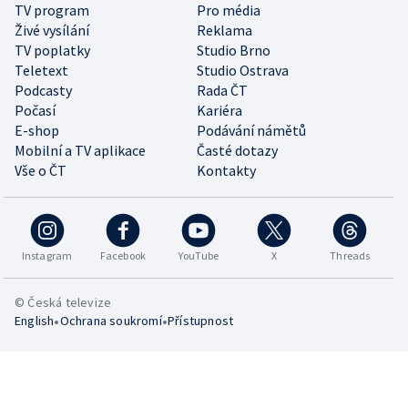
TV program
Pro média
Živé vysílání
Reklama
TV poplatky
Studio Brno
Teletext
Studio Ostrava
Podcasty
Rada ČT
Počasí
Kariéra
E-shop
Podávání námětů
Mobilní a TV aplikace
Časté dotazy
Vše o ČT
Kontakty
Instagram
Facebook
YouTube
X
Threads
© Česká televize
•
•
English
Ochrana soukromí
Přístupnost