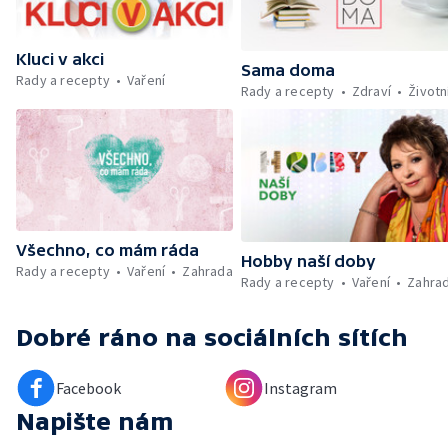
Škola hrou — Upoutávka na další vysílání —
Počasí + Zprávy — Mezinárodní folklórní
festival ve Strážnici — Minimum sacharidů:
Kluci v akci
maso, vejce, mléčné výrobky a luštěniny —
Sama doma
Rady a recepty
Vaření
Kniha veselých říkanek Hrátky se zvířátky —
Rady a recepty
Zdraví
Životn
Umělecký festival Pohoda 2026 —
Vyhodnocení ankety + ČT tipy —
Vyhodnocení divácké soutěže — Práce
záchranářů v létě
Všechno, co mám ráda
Hobby naší doby
Rady a recepty
Vaření
Zahrada
Rady a recepty
Vaření
Zahra
Dobré ráno
na sociálních sítích
Facebook
Instagram
Napište nám