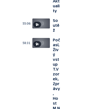
Akt
uali
ty
So
55:06
utě
ž
Poč
58:31
así,
Živ
ý
vst
up
T.V
zor
ek,
Zpr
ávy
,
Ho
st
M.N