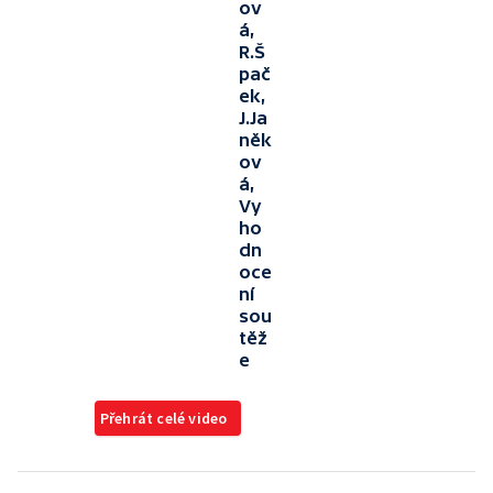
ov
á,
R.Š
pač
ek,
J.Ja
něk
ov
á,
Vy
ho
dn
oce
ní
sou
těž
e
Přehrát celé video