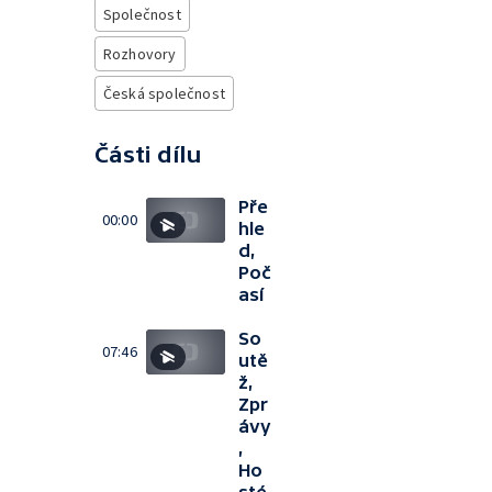
Společnost
Rozhovory
Česká společnost
Části dílu
Pře
00:00
hle
d,
Poč
así
So
07:46
utě
ž,
Zpr
ávy
,
Ho