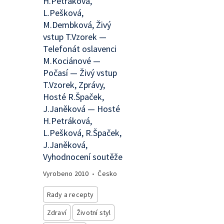
H.Petráková,
L.Pešková,
M.Dembková, Živý
vstup T.Vzorek —
Telefonát oslavenci
M.Kociánové —
Počasí — Živý vstup
T.Vzorek, Zprávy,
Hosté R.Špaček,
J.Janěková — Hosté
H.Petráková,
L.Pešková, R.Špaček,
J.Janěková,
Vyhodnocení soutěže
Vyrobeno
2010
•
Česko
Rady a recepty
Zdraví
Životní styl