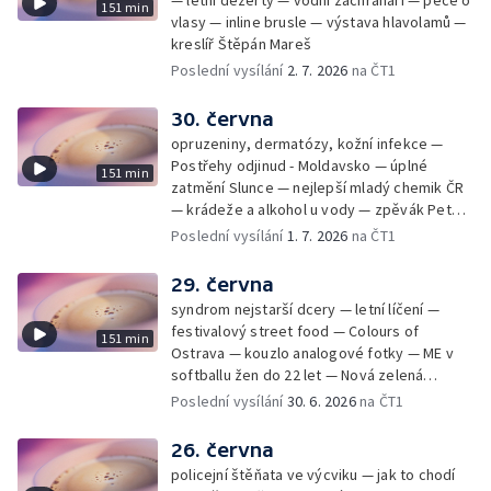
151 min
vlasy — inline brusle — výstava hlavolamů —
kreslíř Štěpán Mareš
Poslední vysílání
2. 7. 2026
na ČT1
30. června
opruzeniny, dermatózy, kožní infekce —
Postřehy odjinud - Moldavsko — úplné
151 min
zatmění Slunce — nejlepší mladý chemik ČR
— krádeže a alkohol u vody — zpěvák Peter
Cmorik
Poslední vysílání
1. 7. 2026
na ČT1
29. června
syndrom nejstarší dcery — letní líčení —
festivalový street food — Colours of
151 min
Ostrava — kouzlo analogové fotky — ME v
softballu žen do 22 let — Nová zelená
úsporám — Global Teacher Prize Czech
Poslední vysílání
30. 6. 2026
na ČT1
Republic
26. června
policejní štěňata ve výcviku — jak to chodí