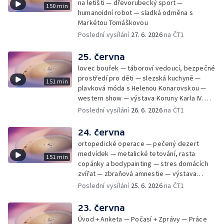
na letišti — dřevorubecký sport —
150 min
humanoidní robot — sladká odměna s
Markétou Tomáškovou
Poslední vysílání
27. 6. 2026
na ČT1
25. června
lovec bouřek — táboroví vedoucí, bezpečné
prostředí pro děti — slezská kuchyně —
151 min
plavková móda s Helenou Konarovskou —
western show — výstava Koruny Karla IV. —
mladý lezecký fenomén Josef Šindel
Poslední vysílání
26. 6. 2026
na ČT1
24. června
ortopedické operace — pečený dezert
medvídek — metalické tetování, rasta
151 min
copánky a bodypainting — stres domácích
zvířat — zbraňová amnestie — výstava
mikrofotografií rostlin — fenomenální
Poslední vysílání
25. 6. 2026
na ČT1
klavírista Matyáš Novák
23. června
Úvod + Anketa — Počasí + Zprávy — Práce