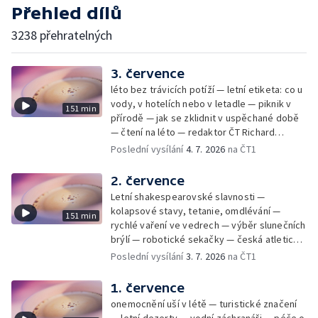
Přehled dílů
3238 přehratelných
3. července
léto bez trávicích potíží — letní etiketa: co u
vody, v hotelích nebo v letadle — piknik v
151 min
přírodě — jak se zklidnit v uspěchané době
— čtení na léto — redaktor ČT Richard
Samko
Poslední vysílání
4. 7. 2026
na ČT1
2. července
Letní shakespearovské slavnosti —
kolapsové stavy, tetanie, omdlévání —
151 min
rychlé vaření ve vedrech — výběr slunečních
brýlí — robotické sekačky — česká atletická
rekordmanka — psí seriál: výmarský
Poslední vysílání
3. 7. 2026
na ČT1
dlouhosrstý ohař
1. července
onemocnění uší v létě — turistické značení
— letní dezerty — vodní záchranáři — péče o