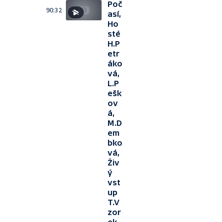
Poč
90:32
así,
Ho
sté
H.P
etr
áko
vá,
L.P
ešk
ov
á,
M.D
em
bko
vá,
Živ
ý
vst
up
T.V
zor