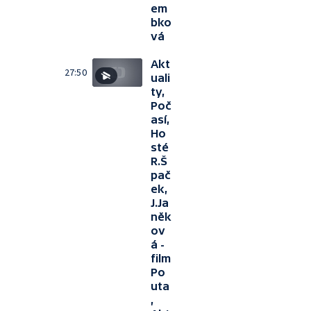
em
bko
vá
Akt
27:50
uali
ty,
Poč
así,
Ho
sté
R.Š
pač
ek,
J.Ja
něk
ov
á -
film
Po
uta
,