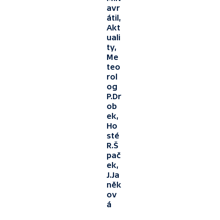
avr
átil,
Akt
uali
ty,
Me
teo
rol
og
P.Dr
ob
ek,
Ho
sté
R.Š
pač
ek,
J.Ja
něk
ov
á