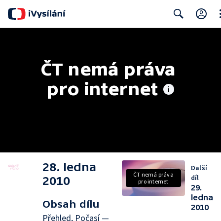
Cl
Search
ČT nemá práva 
pro internet
28. ledna
Další
ČT nemá práva
díl
2010
pro internet
29.
ledna
Obsah dílu
2010
Přehled, Počasí —