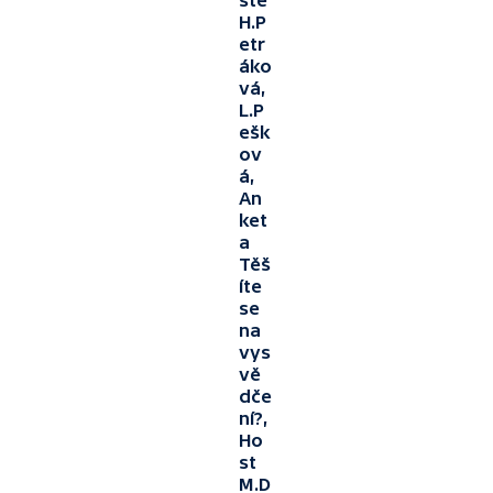
sté
H.P
etr
áko
vá,
L.P
ešk
ov
á,
An
ket
a
Těš
íte
se
na
vys
vě
dče
ní?,
Ho
st
M.D