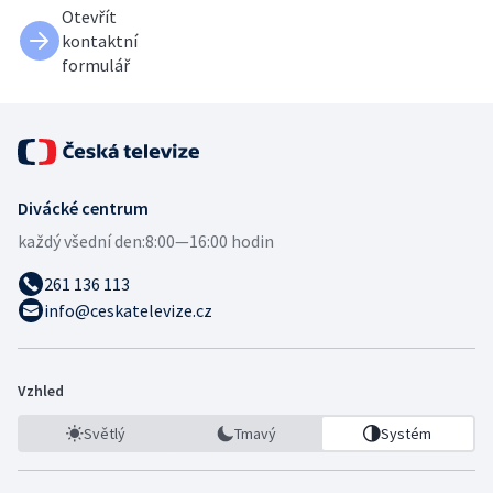
Otevřít
kontaktní
formulář
Divácké centrum
každý všední den:
8:00—16:00 hodin
261 136 113
info@ceskatelevize.cz
Vzhled
Světlý
Tmavý
Systém