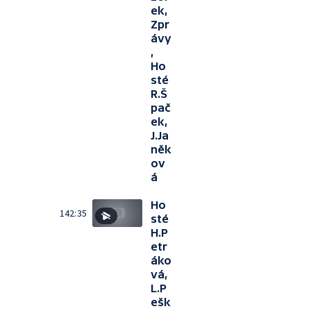
ek,
Zpr
ávy
,
Ho
sté
R.Š
pač
ek,
J.Ja
něk
ov
á
Ho
142:35
sté
H.P
etr
áko
vá,
L.P
ešk