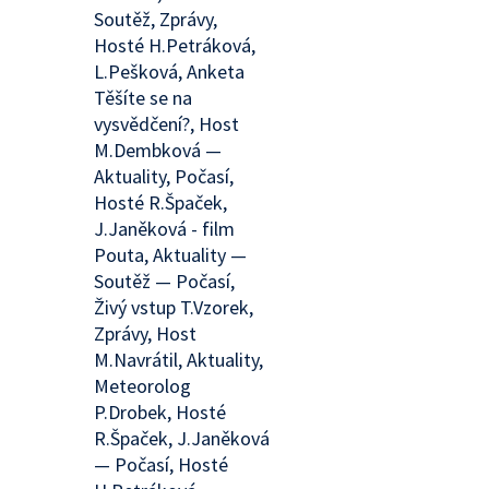
Soutěž, Zprávy,
Hosté H.Petráková,
L.Pešková, Anketa
Těšíte se na
vysvědčení?, Host
M.Dembková —
Aktuality, Počasí,
Hosté R.Špaček,
J.Janěková - film
Pouta, Aktuality —
Soutěž — Počasí,
Živý vstup T.Vzorek,
Zprávy, Host
M.Navrátil, Aktuality,
Meteorolog
P.Drobek, Hosté
R.Špaček, J.Janěková
— Počasí, Hosté