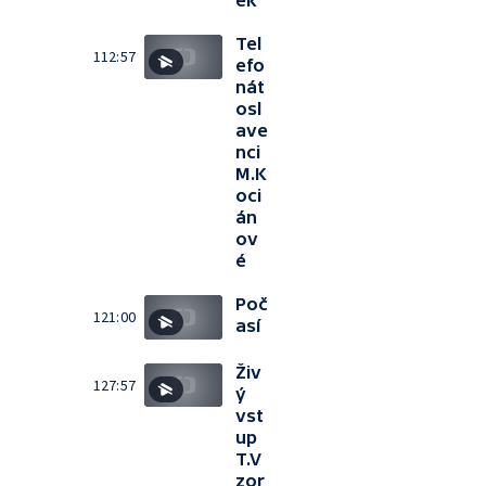
ek
Tel
112:57
efo
nát
osl
ave
nci
M.K
oci
án
ov
é
Poč
121:00
así
Živ
127:57
ý
vst
up
T.V
zor