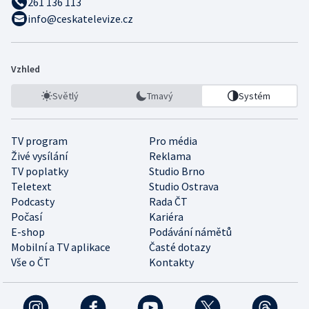
261 136 113
info@ceskatelevize.cz
Vzhled
Světlý
Tmavý
Systém
TV program
Pro média
Živé vysílání
Reklama
TV poplatky
Studio Brno
Teletext
Studio Ostrava
Podcasty
Rada ČT
Počasí
Kariéra
E-shop
Podávání námětů
Mobilní a TV aplikace
Časté dotazy
Vše o ČT
Kontakty