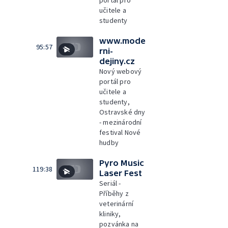
portál pro
učitele a
studenty
www.mode
95:57
rni-
dejiny.cz
Nový webový
portál pro
učitele a
studenty,
Ostravské dny
- mezinárodní
festival Nové
hudby
Pyro Music
119:38
Laser Fest
Seriál -
Příběhy z
veterinární
kliniky,
pozvánka na