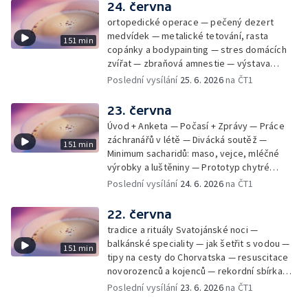
24. června
ortopedické operace — pečený dezert
medvídek — metalické tetování, rasta
151 min
copánky a bodypainting — stres domácích
zvířat — zbraňová amnestie — výstava
mikrofotografií rostlin — fenomenální
Poslední vysílání
25. 6. 2026
na ČT1
klavírista Matyáš Novák
23. června
Úvod + Anketa — Počasí + Zprávy — Práce
záchranářů v létě — Divácká soutěž —
151 min
Minimum sacharidů: maso, vejce, mléčné
výrobky a luštěniny — Prototyp chytré
vložky do bot pro běžce — Anketa +
Poslední vysílání
24. 6. 2026
na ČT1
Kalendárium — Škola hrou — Počasí — Práce
záchranářů v létě — Divácká soutěž —
22. června
Minimum sacharidů: maso, vejce, mléčné
tradice a rituály Svatojánské noci —
výrobky a luštěniny — Jak se udržet v
balkánské speciality — jak šetřit s vodou —
151 min
kondici v létě bez posilovny — Prototyp
tipy na cesty do Chorvatska — resuscitace
chytré vložky do bot pro běžce — Anketa +
novorozenců a kojenců — rekordní sbírka
aktuálně — Škola hrou — Upoutávka na další
velkých modelů aut — výroba šperků se
Poslední vysílání
23. 6. 2026
na ČT1
vysílání — Počasí + Zprávy — Práce
šperkařem
záchranářů v létě — Divácká soutěž —