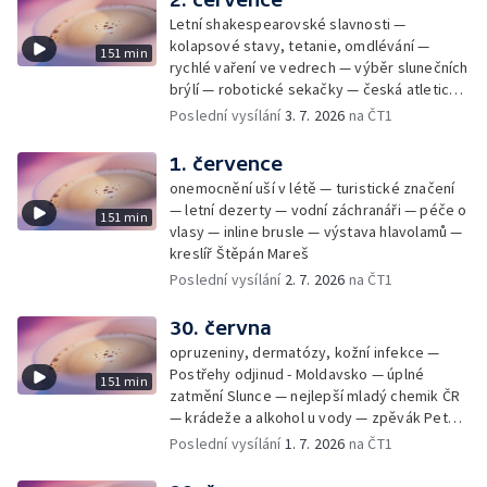
Letní shakespearovské slavnosti —
kolapsové stavy, tetanie, omdlévání —
151 min
rychlé vaření ve vedrech — výběr slunečních
brýlí — robotické sekačky — česká atletická
rekordmanka — psí seriál: výmarský
Poslední vysílání
3. 7. 2026
na ČT1
dlouhosrstý ohař
1. července
onemocnění uší v létě — turistické značení
— letní dezerty — vodní záchranáři — péče o
151 min
vlasy — inline brusle — výstava hlavolamů —
kreslíř Štěpán Mareš
Poslední vysílání
2. 7. 2026
na ČT1
30. června
opruzeniny, dermatózy, kožní infekce —
Postřehy odjinud - Moldavsko — úplné
151 min
zatmění Slunce — nejlepší mladý chemik ČR
— krádeže a alkohol u vody — zpěvák Peter
Cmorik
Poslední vysílání
1. 7. 2026
na ČT1