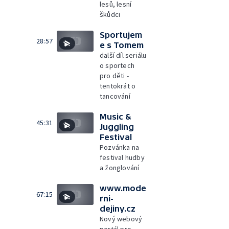
lesů, lesní
škůdci
Sportujem
28:57
e s Tomem
další díl seriálu
o sportech
pro děti -
tentokrát o
tancování
Music &
45:31
Juggling
Festival
Pozvánka na
festival hudby
a žonglování
www.mode
67:15
rni-
dejiny.cz
Nový webový