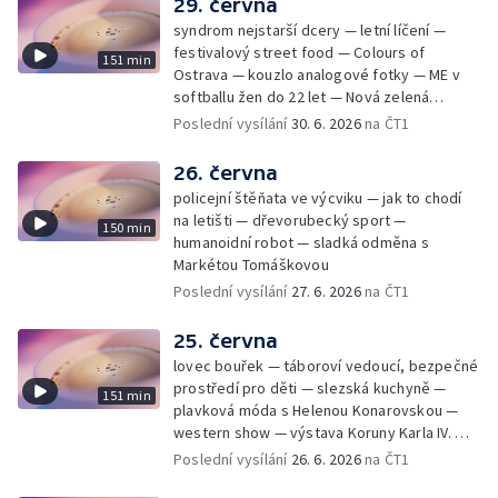
29. června
syndrom nejstarší dcery — letní líčení —
festivalový street food — Colours of
151 min
Ostrava — kouzlo analogové fotky — ME v
softballu žen do 22 let — Nová zelená
úsporám — Global Teacher Prize Czech
Poslední vysílání
30. 6. 2026
na ČT1
Republic
26. června
policejní štěňata ve výcviku — jak to chodí
na letišti — dřevorubecký sport —
150 min
humanoidní robot — sladká odměna s
Markétou Tomáškovou
Poslední vysílání
27. 6. 2026
na ČT1
25. června
lovec bouřek — táboroví vedoucí, bezpečné
prostředí pro děti — slezská kuchyně —
151 min
plavková móda s Helenou Konarovskou —
western show — výstava Koruny Karla IV. —
mladý lezecký fenomén Josef Šindel
Poslední vysílání
26. 6. 2026
na ČT1