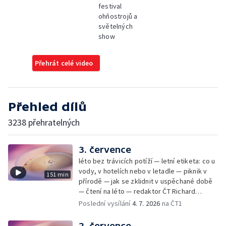
festival
ohňostrojů a
světelných
show
Přehrát celé video
Přehled dílů
3238 přehratelných
3. července
léto bez trávicích potíží — letní etiketa: co u
vody, v hotelích nebo v letadle — piknik v
151 min
přírodě — jak se zklidnit v uspěchané době
— čtení na léto — redaktor ČT Richard
Samko
Poslední vysílání
4. 7. 2026
na ČT1
2. července