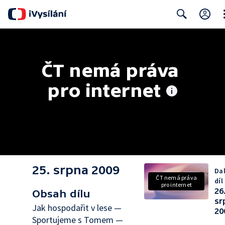
Cl
Search
ČT nemá práva 
pro internet
25. srpna 2009
Dal
ČT nemá práva
díl
pro internet
26
Obsah dílu
sr
Jak hospodařit v lese —
20
Sportujeme s Tomem —