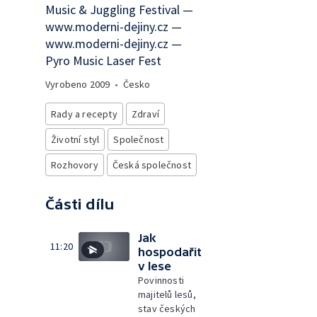
Music & Juggling Festival —
www.moderni-dejiny.cz —
www.moderni-dejiny.cz —
Pyro Music Laser Fest
Vyrobeno
2009
•
Česko
Rady a recepty
Zdraví
Životní styl
Společnost
Rozhovory
Česká společnost
Části dílu
Jak
11:20
hospodařit
v lese
Povinnosti
majitelů lesů,
stav českých