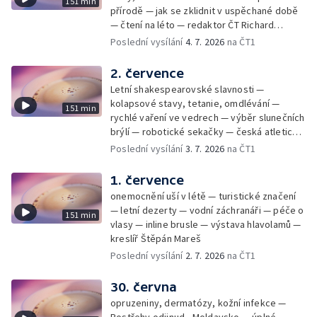
151 min
přírodě — jak se zklidnit v uspěchané době
— čtení na léto — redaktor ČT Richard
Samko
Poslední vysílání
4. 7. 2026
na ČT1
2. července
Letní shakespearovské slavnosti —
kolapsové stavy, tetanie, omdlévání —
151 min
rychlé vaření ve vedrech — výběr slunečních
brýlí — robotické sekačky — česká atletická
rekordmanka — psí seriál: výmarský
Poslední vysílání
3. 7. 2026
na ČT1
dlouhosrstý ohař
1. července
onemocnění uší v létě — turistické značení
— letní dezerty — vodní záchranáři — péče o
151 min
vlasy — inline brusle — výstava hlavolamů —
kreslíř Štěpán Mareš
Poslední vysílání
2. 7. 2026
na ČT1
30. června
opruzeniny, dermatózy, kožní infekce —