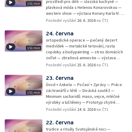
prostředí pro děti — slezská kuchyně —
151 min
plavková móda s Helenou Konarovskou —
western show — výstava Koruny Karla IV. —
mladý lezecký fenomén Josef Šindel
Poslední vysílání
26. 6. 2026
na ČT1
24. června
ortopedické operace — pečený dezert
medvídek — metalické tetování, rasta
151 min
copánky a bodypainting — stres domácích
zvířat — zbraňová amnestie — výstava
mikrofotografií rostlin — fenomenální
Poslední vysílání
25. 6. 2026
na ČT1
klavírista Matyáš Novák
23. června
Úvod + Anketa — Počasí + Zprávy — Práce
záchranářů v létě — Divácká soutěž —
151 min
Minimum sacharidů: maso, vejce, mléčné
výrobky a luštěniny — Prototyp chytré
vložky do bot pro běžce — Anketa +
Poslední vysílání
24. 6. 2026
na ČT1
Kalendárium — Škola hrou — Počasí — Práce
záchranářů v létě — Divácká soutěž —
22. června
Minimum sacharidů: maso, vejce, mléčné
tradice a rituály Svatojánské noci —
výrobky a luštěniny — Jak se udržet v