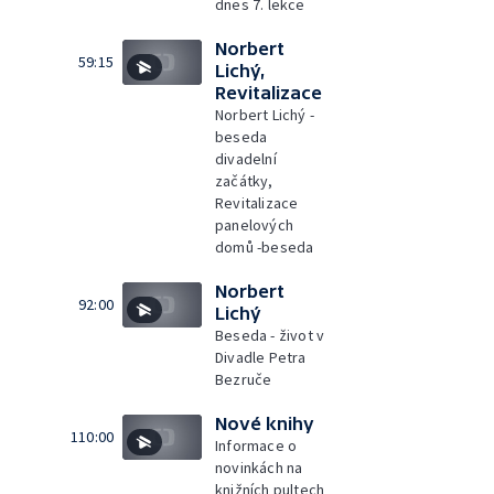
dnes 7. lekce
Norbert
59:15
Lichý,
Revitalizace
Norbert Lichý -
beseda
divadelní
začátky,
Revitalizace
panelových
domů -beseda
Norbert
92:00
Lichý
Beseda - život v
Divadle Petra
Bezruče
Nové knihy
110:00
Informace o
novinkách na
knižních pultech