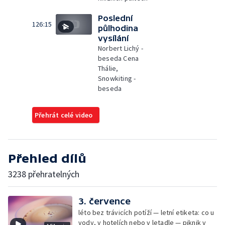
Poslední
126:15
půlhodina
vysílání
Norbert Lichý -
beseda Cena
Thálie,
Snowkiting -
beseda
Přehrát celé video
Přehled dílů
3238 přehratelných
3. července
léto bez trávicích potíží — letní etiketa: co u
vody, v hotelích nebo v letadle — piknik v