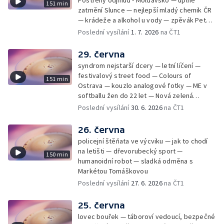
Postřehy odjinud - Moldavsko — úplné
151 min
zatmění Slunce — nejlepší mladý chemik ČR
— krádeže a alkohol u vody — zpěvák Peter
Cmorik
Poslední vysílání
1. 7. 2026
na ČT1
29. června
syndrom nejstarší dcery — letní líčení —
festivalový street food — Colours of
151 min
Ostrava — kouzlo analogové fotky — ME v
softballu žen do 22 let — Nová zelená
úsporám — Global Teacher Prize Czech
Poslední vysílání
30. 6. 2026
na ČT1
Republic
26. června
policejní štěňata ve výcviku — jak to chodí
na letišti — dřevorubecký sport —
150 min
humanoidní robot — sladká odměna s
Markétou Tomáškovou
Poslední vysílání
27. 6. 2026
na ČT1
25. června
lovec bouřek — táboroví vedoucí, bezpečné