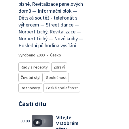
písně, Revitalizace panelových
domů — Informační blok —
Dětská soutěž - telefonát s
výhercem — Street dance —
Norbert Lichý, Revitalizace —
Norbert Lichý — Nové knihy —
Poslední půlhodina vysílání
Vyrobeno
2009
•
Česko
Rady a recepty
Zdraví
Životní styl
Společnost
Rozhovory
Česká společnost
Části dílu
Vítejte
00:00
v Dobrém