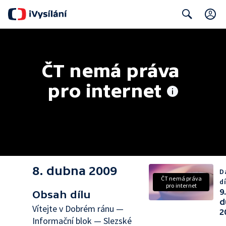
C
Search
ČT nemá práva 
pro internet
8. dubna 2009
D
ČT nemá práva
dí
pro internet
9
Obsah dílu
d
Vítejte v Dobrém ránu —
2
Informační blok — Slezské