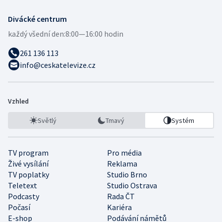
Divácké centrum
každý všední den:
8:00—16:00 hodin
261 136 113
info@ceskatelevize.cz
Vzhled
Světlý
Tmavý
Systém
TV program
Pro média
Živé vysílání
Reklama
TV poplatky
Studio Brno
Teletext
Studio Ostrava
Podcasty
Rada ČT
Počasí
Kariéra
E-shop
Podávání námětů