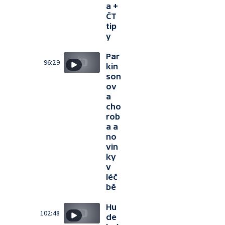
a +
ČT
tip
y
Par
96:29
kin
son
ov
a
cho
rob
a a
no
vin
ky
v
léč
bě
Hu
102:48
de