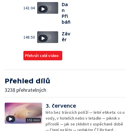
Da
141:04
n
Při
báň
Záv
148:50
ěr
Přehrát celé video
Přehled dílů
3238 přehratelných
3. července
léto bez trávicích potíží — letní etiketa: co u
vody, v hotelích nebo v letadle — piknik v
151 min
přírodě — jak se zklidnit v uspěchané době
— čtení na léto — redaktor ČT Richard