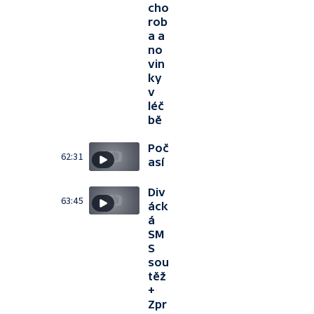
cho
rob
a a
no
vin
ky
v
léč
bě
Poč
62:31
así
Div
63:45
áck
á
SM
S
sou
těž
+
Zpr