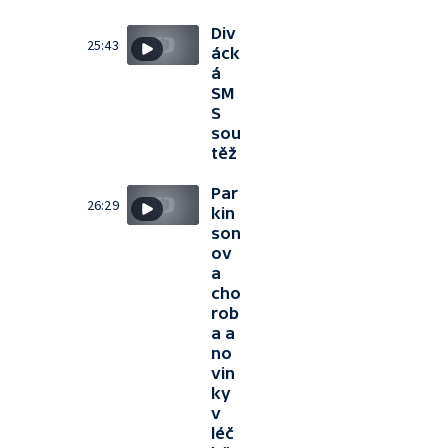
Div
25:43
áck
á
SM
S
sou
těž
Par
26:29
kin
son
ov
a
cho
rob
a a
no
vin
ky
v
léč