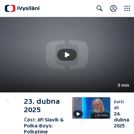
Close
Search
5 min
23. dubna
Další
díl
2025
24.
151 min
Část:
Jiří Slavík &
dubna
Polka-Boys:
2025
Polkatime