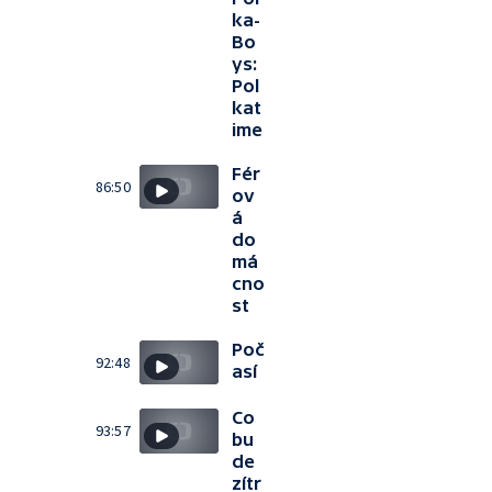
ka-
Bo
ys:
Pol
kat
ime
Fér
86:50
ov
á
do
má
cno
st
Poč
92:48
así
Co
93:57
bu
de
zítr