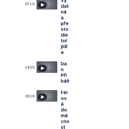
Vy
07:10
dat
ná
a
pře
sto
die
tní
jídl
a
Da
14:20
n
Při
báň
Fér
20:16
ov
á
do
má
cno
st