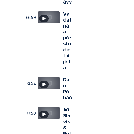
ávy
Vy
66:59
dat
ná
a
pře
sto
die
tní
jídl
a
Da
72:52
n
Při
báň
Jiří
77:50
Sla
vík
&
Pol