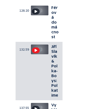
Fér
126:20
ov
á
do
má
cno
st
Jiří
132:59
Sla
vík
&
Pol
ka-
Bo
ys:
Pol
kat
ime
Vy
137:55