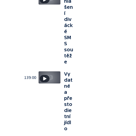
hlá
šen
í
div
áck
é
SM
S
sou
těž
e
Vy
139:00
dat
né
a
pře
sto
die
tní
jídl
o