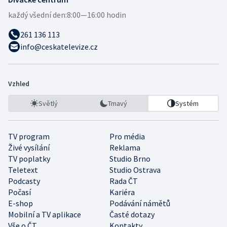
každý všední den:
8:00—16:00 hodin
261 136 113
info@ceskatelevize.cz
Vzhled
Světlý
Tmavý
Systém
TV program
Pro média
Živé vysílání
Reklama
TV poplatky
Studio Brno
Teletext
Studio Ostrava
Podcasty
Rada ČT
Počasí
Kariéra
E-shop
Podávání námětů
Mobilní a TV aplikace
Časté dotazy
Vše o ČT
Kontakty