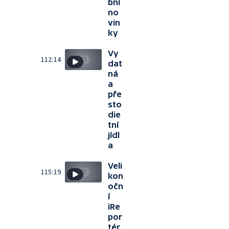
bní
no
vin
ky
Vy
112:14
dat
ná
a
pře
sto
die
tní
jídl
a
Veli
115:19
kon
očn
í
iRe
por
tér