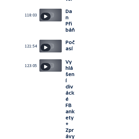
Da
118:03
n
Při
báň
Poč
121:54
así
Vy
123:05
hlá
šen
í
div
áck
é
FB
ank
ety
+
Zpr
ávy