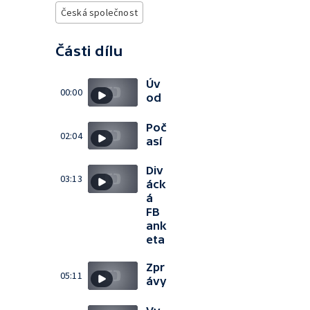
Česká společnost
Části dílu
Úv
00:00
od
Poč
02:04
así
Div
03:13
áck
á
FB
ank
eta
Zpr
05:11
ávy