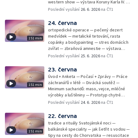
western show — výstava Koruny Karla IV. —
mladý lezecký fenomén Josef Šindel
Poslední vysílání
26. 6. 2026
na ČT1
24. června
ortopedické operace — pečený dezert
medvídek — metalické tetování, rasta
151 min
copánky a bodypainting — stres domácích
zvířat — zbraňová amnestie — výstava
mikrofotografií rostlin — fenomenální
Poslední vysílání
25. 6. 2026
na ČT1
klavírista Matyáš Novák
23. června
Úvod + Anketa — Počasí + Zprávy — Práce
záchranářů v létě — Divácká soutěž —
151 min
Minimum sacharidů: maso, vejce, mléčné
výrobky a luštěniny — Prototyp chytré
vložky do bot pro běžce — Anketa +
Poslední vysílání
24. 6. 2026
na ČT1
Kalendárium — Škola hrou — Počasí — Práce
záchranářů v létě — Divácká soutěž —
22. června
Minimum sacharidů: maso, vejce, mléčné
tradice a rituály Svatojánské noci —
výrobky a luštěniny — Jak se udržet v
balkánské speciality — jak šetřit s vodou —
151 min
kondici v létě bez posilovny — Prototyp
tipy na cesty do Chorvatska — resuscitace