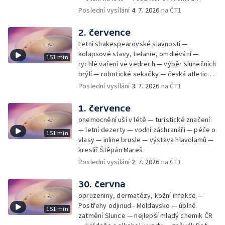
Samko
Poslední vysílání
4. 7. 2026
na ČT1
2. července
Letní shakespearovské slavnosti —
kolapsové stavy, tetanie, omdlévání —
151 min
rychlé vaření ve vedrech — výběr slunečních
brýlí — robotické sekačky — česká atletická
rekordmanka — psí seriál: výmarský
Poslední vysílání
3. 7. 2026
na ČT1
dlouhosrstý ohař
1. července
onemocnění uší v létě — turistické značení
— letní dezerty — vodní záchranáři — péče o
151 min
vlasy — inline brusle — výstava hlavolamů —
kreslíř Štěpán Mareš
Poslední vysílání
2. 7. 2026
na ČT1
30. června
opruzeniny, dermatózy, kožní infekce —
Postřehy odjinud - Moldavsko — úplné
151 min
zatmění Slunce — nejlepší mladý chemik ČR