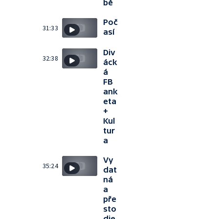
bě
Poč
31:33
así
Div
32:38
áck
á
FB
ank
eta
+
Kul
tur
a
Vy
35:24
dat
ná
a
pře
sto
die