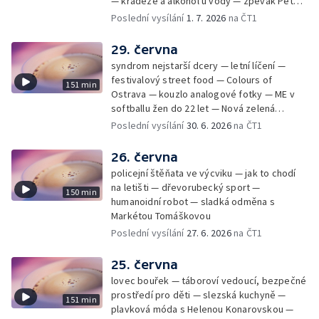
— krádeže a alkohol u vody — zpěvák Peter
Cmorik
Poslední vysílání
1. 7. 2026
na ČT1
29. června
syndrom nejstarší dcery — letní líčení —
festivalový street food — Colours of
151 min
Ostrava — kouzlo analogové fotky — ME v
softballu žen do 22 let — Nová zelená
úsporám — Global Teacher Prize Czech
Poslední vysílání
30. 6. 2026
na ČT1
Republic
26. června
policejní štěňata ve výcviku — jak to chodí
na letišti — dřevorubecký sport —
150 min
humanoidní robot — sladká odměna s
Markétou Tomáškovou
Poslední vysílání
27. 6. 2026
na ČT1
25. června
lovec bouřek — táboroví vedoucí, bezpečné
prostředí pro děti — slezská kuchyně —
151 min
plavková móda s Helenou Konarovskou —