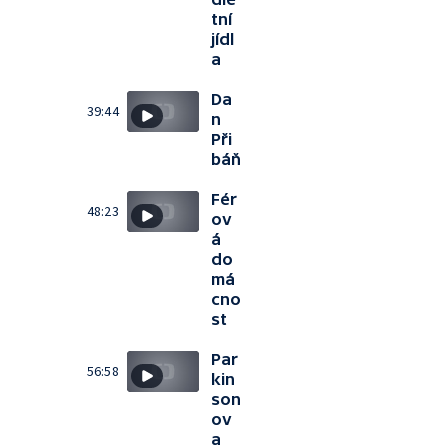
tní
jídl
a
Da
39:44
n
Při
báň
Fér
48:23
ov
á
do
má
cno
st
Par
56:58
kin
son
ov
a