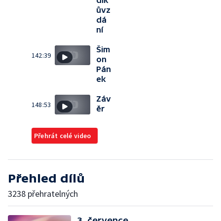
ůvz
dá
ní
Šim
142:39
on
Pán
ek
Záv
148:53
ěr
Přehrát celé video
Přehled dílů
3238 přehratelných
3. července