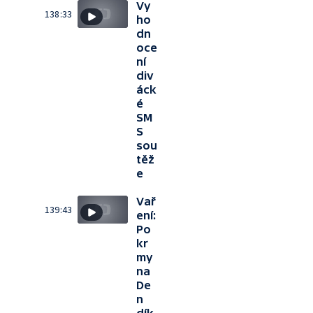
Vy
138:33
ho
dn
oce
ní
div
áck
é
SM
S
sou
těž
e
Vař
139:43
ení:
Po
kr
my
na
De
n
dík