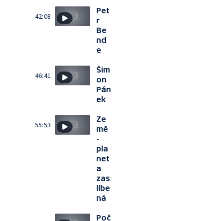
Pet
42:08
r
Be
nd
e
Šim
46:41
on
Pán
ek
Ze
55:53
mě
-
pla
net
a
zas
líbe
ná
Poč