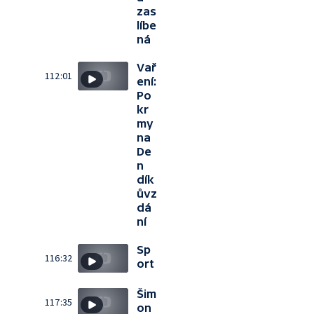
zas
líbe
ná
Vař
112:01
ení:
Po
kr
my
na
De
n
dík
ůvz
dá
ní
Sp
116:32
ort
Šim
117:35
on