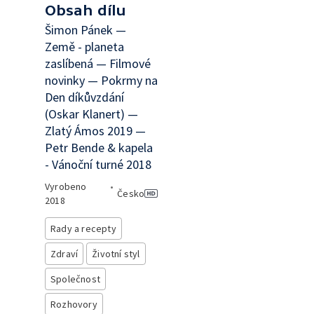
Obsah dílu
Šimon Pánek —
Země - planeta
zaslíbená — Filmové
novinky — Pokrmy na
Den díkůvzdání
(Oskar Klanert) —
Zlatý Ámos 2019 —
Petr Bende & kapela
- Vánoční turné 2018
Vyrobeno
•
Česko
2018
Rady a recepty
Zdraví
Životní styl
Společnost
Rozhovory