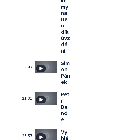
kr
my
na
De
n
dík
ůvz
dá
ní
Šim
13:42
on
Pán
ek
Pet
21:31
r
Be
nd
e
Vy
25:57
hlá