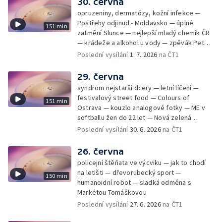
30. června
opruzeniny, dermatózy, kožní infekce —
Postřehy odjinud - Moldavsko — úplné
151 min
zatmění Slunce — nejlepší mladý chemik ČR
— krádeže a alkohol u vody — zpěvák Peter
Cmorik
Poslední vysílání
1. 7. 2026
na ČT1
29. června
syndrom nejstarší dcery — letní líčení —
festivalový street food — Colours of
151 min
Ostrava — kouzlo analogové fotky — ME v
softballu žen do 22 let — Nová zelená
úsporám — Global Teacher Prize Czech
Poslední vysílání
30. 6. 2026
na ČT1
Republic
26. června
policejní štěňata ve výcviku — jak to chodí
na letišti — dřevorubecký sport —
150 min
humanoidní robot — sladká odměna s
Markétou Tomáškovou
Poslední vysílání
27. 6. 2026
na ČT1