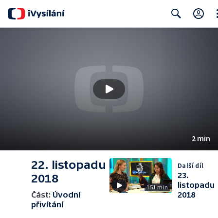
Cl
Search
2 min
22. listopadu
Další díl
23.
2018
listopadu
151 min
Část:
Úvodní
2018
přivítání