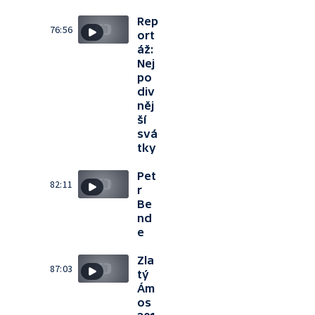
Rep
76:56
ort
áž:
Nej
po
div
něj
ší
svá
tky
Pet
82:11
r
Be
nd
e
Zla
87:03
tý
Ám
os