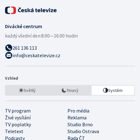
Divácké centrum
každý všední den:
8:00—16:00 hodin
261 136 113
info@ceskatelevize.cz
Vzhled
Světlý
Tmavý
Systém
TV program
Pro média
Živé vysílání
Reklama
TV poplatky
Studio Brno
Teletext
Studio Ostrava
Podcasty
Rada ČT