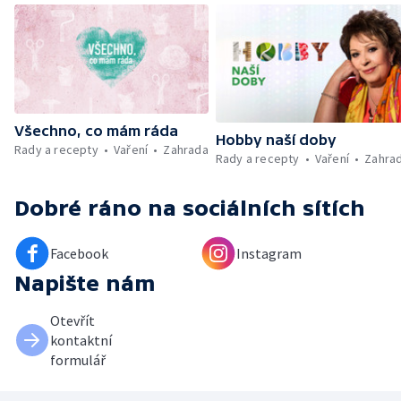
Vyhodnocení ankety + ČT tipy —
Vyhodnocení divácké soutěže — Práce
záchranářů v létě
Všechno, co mám ráda
Hobby naší doby
Rady a recepty
Vaření
Zahrada
Rady a recepty
Vaření
Zahra
Dobré ráno
na sociálních sítích
Facebook
Instagram
Napište nám
Otevřít
kontaktní
formulář