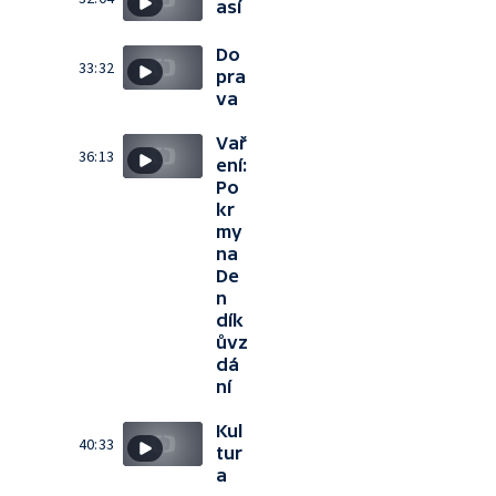
así
Do
33:32
pra
va
Vař
36:13
ení:
Po
kr
my
na
De
n
dík
ůvz
dá
ní
Kul
40:33
tur
a