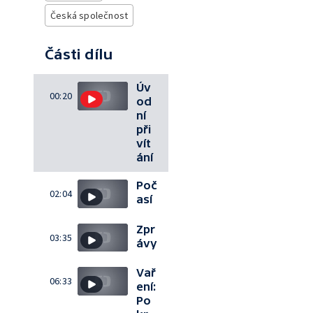
Česká společnost
Části dílu
Úv
00:20
od
ní
při
vít
ání
Poč
02:04
así
Zpr
03:35
ávy
Vař
06:33
ení:
Po