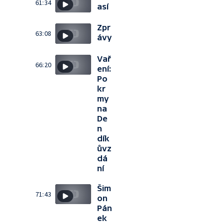
61:34
así
Zpr
63:08
ávy
Vař
66:20
ení:
Po
kr
my
na
De
n
dík
ůvz
dá
ní
Šim
71:43
on
Pán
ek