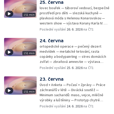
25. června
lovec bouřek — táboroví vedoucí, bezpečné
prostředí pro děti — slezská kuchyně —
151 min
plavková móda s Helenou Konarovskou —
western show — výstava Koruny Karla IV. —
mladý lezecký fenomén Josef Šindel
Poslední vysílání
26. 6. 2026
na ČT1
24. června
ortopedické operace — pečený dezert
medvídek — metalické tetování, rasta
151 min
copánky a bodypainting — stres domácích
zvířat — zbraňová amnestie — výstava
mikrofotografií rostlin — fenomenální
Poslední vysílání
25. 6. 2026
na ČT1
klavírista Matyáš Novák
23. června
Úvod + Anketa — Počasí + Zprávy — Práce
záchranářů v létě — Divácká soutěž —
151 min
Minimum sacharidů: maso, vejce, mléčné
výrobky a luštěniny — Prototyp chytré
vložky do bot pro běžce — Anketa +
Poslední vysílání
24. 6. 2026
na ČT1
Kalendárium — Škola hrou — Počasí — Práce