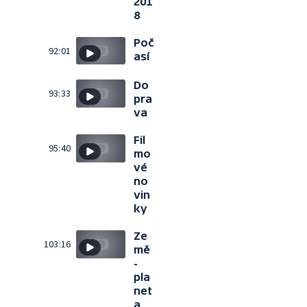
201
8
Poč
92:01
así
Do
93:33
pra
va
Fil
95:40
mo
vé
no
vin
ky
Ze
103:16
mě
-
pla
net
a