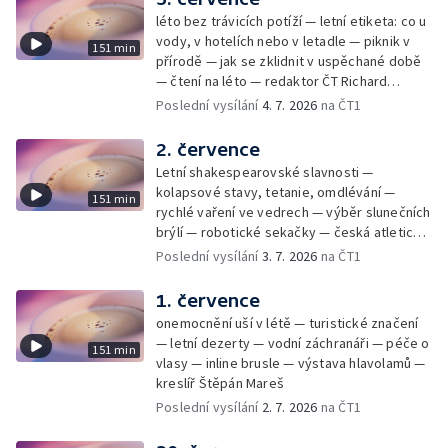
léto bez trávicích potíží — letní etiketa: co u
vody, v hotelích nebo v letadle — piknik v
151 min
přírodě — jak se zklidnit v uspěchané době
— čtení na léto — redaktor ČT Richard
Samko
Poslední vysílání
4. 7. 2026
na ČT1
2. července
Letní shakespearovské slavnosti —
kolapsové stavy, tetanie, omdlévání —
151 min
rychlé vaření ve vedrech — výběr slunečních
brýlí — robotické sekačky — česká atletická
rekordmanka — psí seriál: výmarský
Poslední vysílání
3. 7. 2026
na ČT1
dlouhosrstý ohař
1. července
onemocnění uší v létě — turistické značení
— letní dezerty — vodní záchranáři — péče o
151 min
vlasy — inline brusle — výstava hlavolamů —
kreslíř Štěpán Mareš
Poslední vysílání
2. 7. 2026
na ČT1