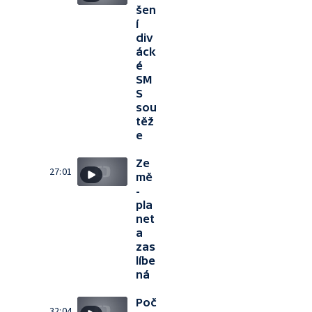
šen
í
div
áck
é
SM
S
sou
těž
e
Ze
27:01
mě
-
pla
net
a
zas
líbe
ná
Poč
32:04