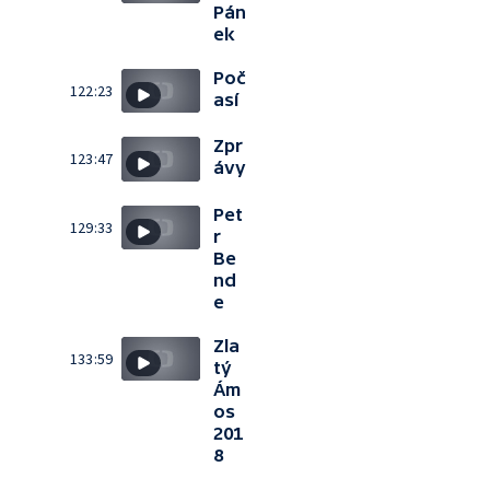
Pán
ek
Poč
122:23
así
Zpr
123:47
ávy
Pet
129:33
r
Be
nd
e
Zla
133:59
tý
Ám
os
201
8