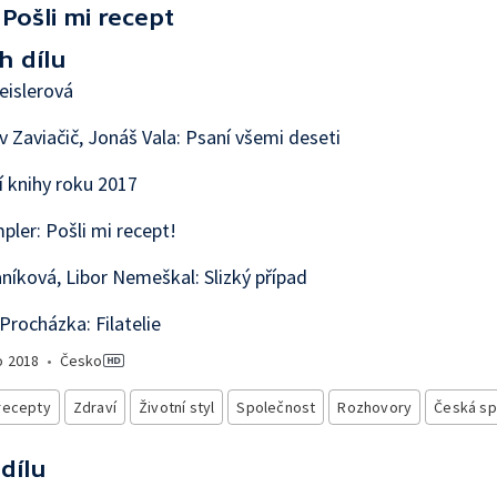
Pošli mi recept
h dílu
eislerová
v Zaviačič, Jonáš Vala: Psaní všemi deseti
í knihy roku 2017
pler: Pošli mi recept!
níková, Libor Nemeškal: Slizký případ
Procházka: Filatelie
o
2018
•
Česko
recepty
Zdraví
Životní styl
Společnost
Rozhovory
Česká sp
 dílu