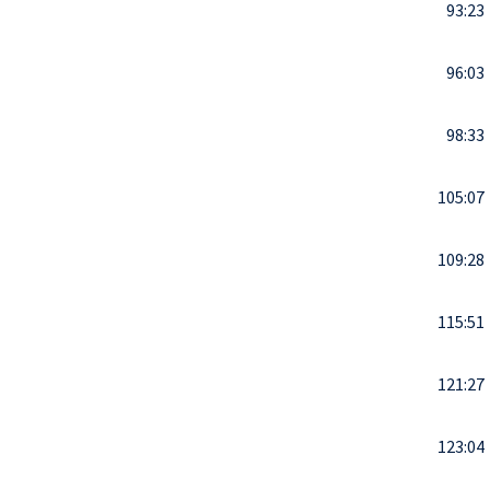
93:23
96:03
98:33
105:07
109:28
115:51
121:27
123:04