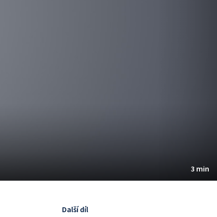
3 min
Další díl