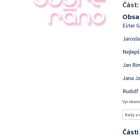
Část:
Obsa
Ester G
Jarosla
Nejlepš
Jan Rim
Jana Ja
Rudolf 
Vyroben
Rady a 
Části