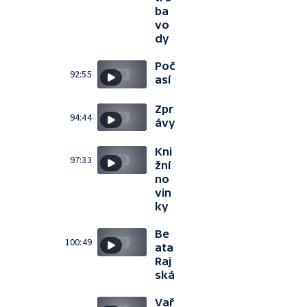
ba
vo
dy
Poč
92:55
así
Zpr
94:44
ávy
Kni
97:33
žní
no
vin
ky
Be
100:49
ata
Raj
ská
Vař