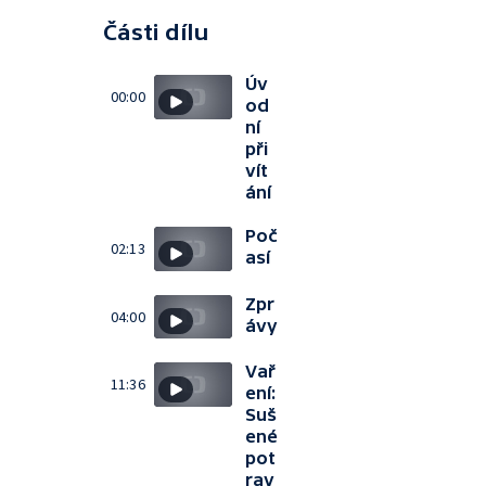
Části dílu
Úv
00:00
od
ní
při
vít
ání
Poč
02:13
así
Zpr
04:00
ávy
Vař
11:36
ení:
Suš
ené
pot
rav