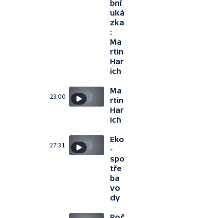
bní
uká
zka
:
Ma
rtin
Har
ich
Ma
23:00
rtin
Har
ich
Eko
27:31
-
spo
tře
ba
vo
dy
Poč