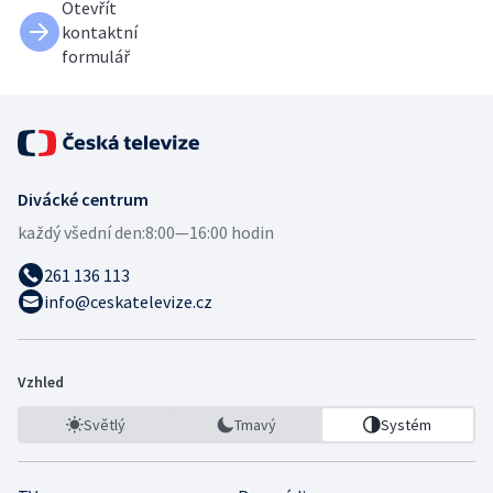
Otevřít
kontaktní
formulář
Divácké centrum
každý všední den:
8:00—16:00 hodin
261 136 113
info@ceskatelevize.cz
Vzhled
Světlý
Tmavý
Systém