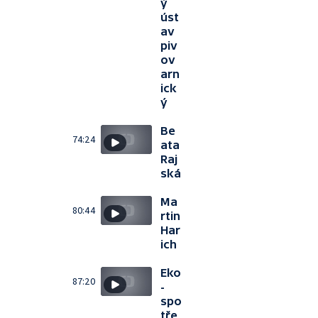
ý
úst
av
piv
ov
arn
ick
ý
Be
74:24
ata
Raj
ská
Ma
80:44
rtin
Har
ich
Eko
87:20
-
spo
tře