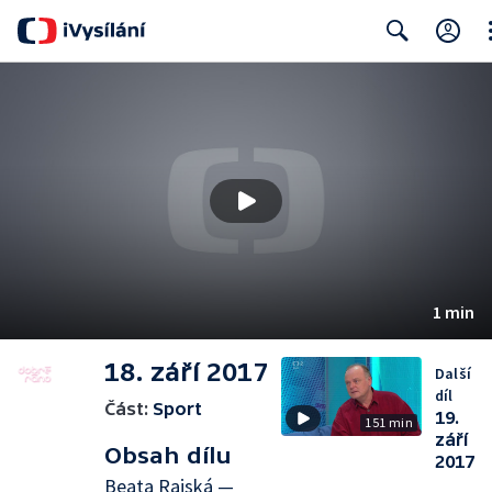
Cl
Search
1 min
18. září 2017
Další
díl
Část:
Sport
19.
151 min
září
Obsah dílu
2017
Beata Rajská —