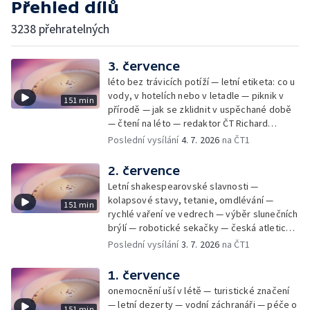
Přehled dílů
3238 přehratelných
3. července
léto bez trávicích potíží — letní etiketa: co u
vody, v hotelích nebo v letadle — piknik v
151 min
přírodě — jak se zklidnit v uspěchané době
— čtení na léto — redaktor ČT Richard
Samko
Poslední vysílání
4. 7. 2026
na ČT1
2. července
Letní shakespearovské slavnosti —
kolapsové stavy, tetanie, omdlévání —
151 min
rychlé vaření ve vedrech — výběr slunečních
brýlí — robotické sekačky — česká atletická
rekordmanka — psí seriál: výmarský
Poslední vysílání
3. 7. 2026
na ČT1
dlouhosrstý ohař
1. července
onemocnění uší v létě — turistické značení
— letní dezerty — vodní záchranáři — péče o
151 min