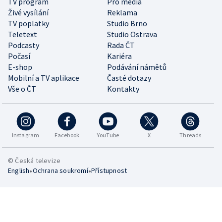
TV program
Pro média
Živé vysílání
Reklama
TV poplatky
Studio Brno
Teletext
Studio Ostrava
Podcasty
Rada ČT
Počasí
Kariéra
E-shop
Podávání námětů
Mobilní a TV aplikace
Časté dotazy
Vše o ČT
Kontakty
Instagram
Facebook
YouTube
X
Threads
© Česká televize
•
•
English
Ochrana soukromí
Přístupnost