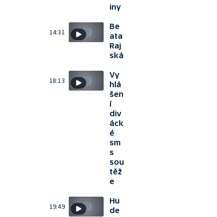
iny
Be
14:31
ata
Raj
ská
Vy
18:13
hlá
šen
í
div
áck
é
sm
s
sou
těž
e
Hu
19:49
de