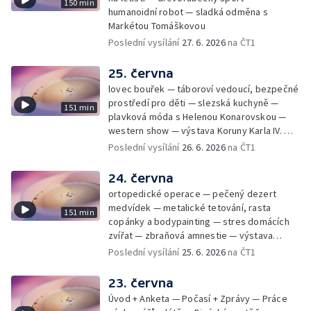
150 min
humanoidní robot — sladká odměna s
Markétou Tomáškovou
Poslední vysílání
27. 6. 2026
na ČT1
25. června
lovec bouřek — táboroví vedoucí, bezpečné
prostředí pro děti — slezská kuchyně —
151 min
plavková móda s Helenou Konarovskou —
western show — výstava Koruny Karla IV. —
mladý lezecký fenomén Josef Šindel
Poslední vysílání
26. 6. 2026
na ČT1
24. června
ortopedické operace — pečený dezert
medvídek — metalické tetování, rasta
151 min
copánky a bodypainting — stres domácích
zvířat — zbraňová amnestie — výstava
mikrofotografií rostlin — fenomenální
Poslední vysílání
25. 6. 2026
na ČT1
klavírista Matyáš Novák
23. června
Úvod + Anketa — Počasí + Zprávy — Práce