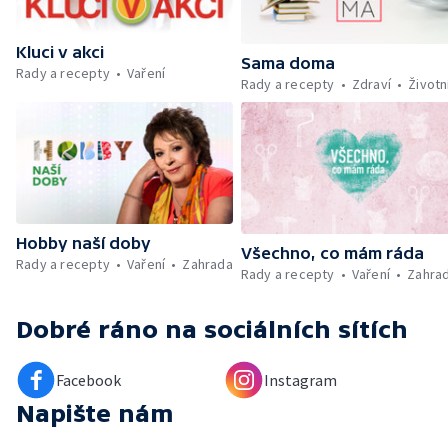
Počasí + Zprávy — Mezinárodní folklórní
festival ve Strážnici — Minimum sacharidů:
Kluci v akci
maso, vejce, mléčné výrobky a luštěniny —
Sama doma
Rady a recepty
Vaření
Kniha veselých říkanek Hrátky se zvířátky —
Rady a recepty
Zdraví
Životn
Umělecký festival Pohoda 2026 —
Vyhodnocení ankety + ČT tipy —
Vyhodnocení divácké soutěže — Práce
záchranářů v létě
Hobby naší doby
Všechno, co mám ráda
Rady a recepty
Vaření
Zahrada
Rady a recepty
Vaření
Zahra
Dobré ráno
na sociálních sítích
Facebook
Instagram
Napište nám