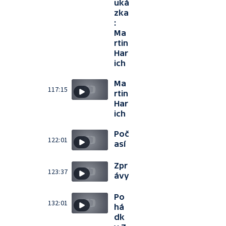
uká
zka
:
Ma
rtin
Har
ich
Ma
117:15
rtin
Har
ich
Poč
122:01
así
Zpr
123:37
ávy
Po
132:01
há
dk