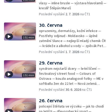
vlasy — inline brusle — výstava hlavolamů —
kreslíř Štěpán Mareš
Poslední vysílání
2. 7. 2026
na ČT1
30. června
opruzeniny, dermatózy, kožní infekce —
Postřehy odjinud - Moldavsko — úplné
151 min
zatmění Slunce — nejlepší mladý chemik ČR
— krádeže a alkohol u vody — zpěvák Peter
Cmorik
Poslední vysílání
1. 7. 2026
na ČT1
29. června
syndrom nejstarší dcery — letní líčení —
festivalový street food — Colours of
151 min
Ostrava — kouzlo analogové fotky — ME v
softballu žen do 22 let — Nová zelená
úsporám — Global Teacher Prize Czech
Poslední vysílání
30. 6. 2026
na ČT1
Republic
26. června
policejní štěňata ve výcviku — jak to chodí
na letišti — dřevorubecký sport —