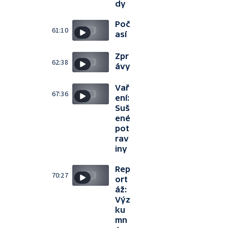
dy
Poč
61:10
así
Zpr
62:38
ávy
Vař
67:36
ení:
Suš
ené
pot
rav
iny
Rep
70:27
ort
áž:
Výz
ku
mn