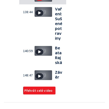
Vař
138:44
ení:
Suš
ené
pot
rav
iny
Be
140:59
ata
Raj
ská
Záv
148:47
ěr
Přehrát celé video