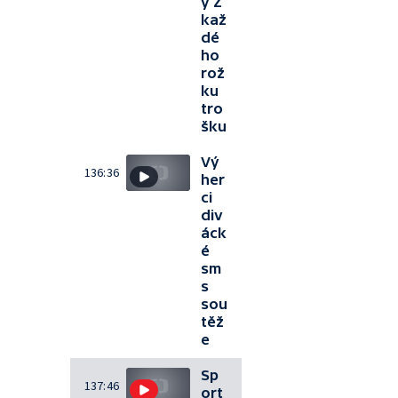
y Z
kaž
dé
ho
rož
ku
tro
šku
Vý
136:36
her
ci
div
áck
é
sm
s
sou
těž
e
Sp
137:46
ort