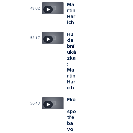
Ma
48:02
rtin
Har
ich
Hu
53:17
de
bní
uká
zka
:
Ma
rtin
Har
ich
Eko
56:43
-
spo
tře
ba
vo