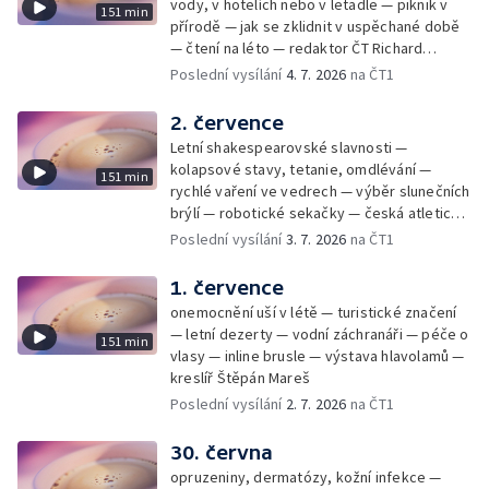
vody, v hotelích nebo v letadle — piknik v
151 min
přírodě — jak se zklidnit v uspěchané době
— čtení na léto — redaktor ČT Richard
Samko
Poslední vysílání
4. 7. 2026
na ČT1
2. července
Letní shakespearovské slavnosti —
kolapsové stavy, tetanie, omdlévání —
151 min
rychlé vaření ve vedrech — výběr slunečních
brýlí — robotické sekačky — česká atletická
rekordmanka — psí seriál: výmarský
Poslední vysílání
3. 7. 2026
na ČT1
dlouhosrstý ohař
1. července
onemocnění uší v létě — turistické značení
— letní dezerty — vodní záchranáři — péče o
151 min
vlasy — inline brusle — výstava hlavolamů —
kreslíř Štěpán Mareš
Poslední vysílání
2. 7. 2026
na ČT1
30. června
opruzeniny, dermatózy, kožní infekce —