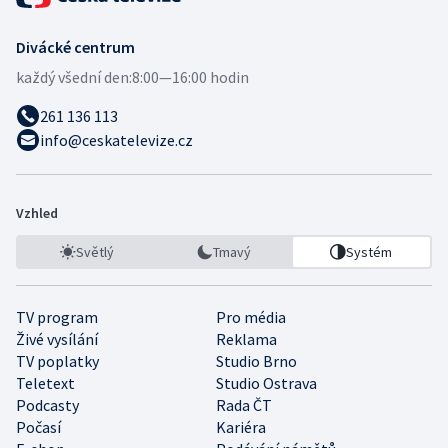
Divácké centrum
každý všední den:
8:00—16:00 hodin
261 136 113
info@ceskatelevize.cz
Vzhled
Světlý
Tmavý
Systém
TV program
Pro média
Živé vysílání
Reklama
TV poplatky
Studio Brno
Teletext
Studio Ostrava
Podcasty
Rada ČT
Počasí
Kariéra