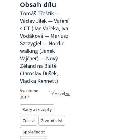
Obsah dílu
Tomáš Třeštík —
Václav Jílek — Vaření
s ČT (Jan Vařeka, Iva
Vodáková — Mariusz
Szczygiel — Nordic
walking (Janek
Vajčner) — Nový
Zéland na Blátě
(Jaroslav Dušek,
Vlaďka Kennett)
Vyrobeno
•
Česko
2017
Rady a recepty
Zdraví
Životní styl
Společnost