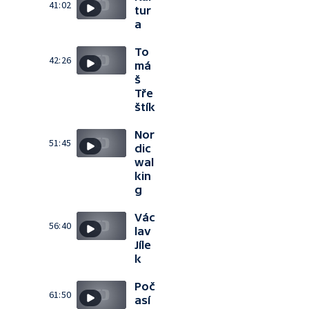
41:02
tur
a
To
42:26
má
š
Tře
štík
Nor
51:45
dic
wal
kin
g
Vác
56:40
lav
Jíle
k
Poč
61:50
así