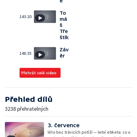
e
To
143:20
má
š
Tře
štík
Záv
148:35
ěr
Přehrát celé video
Přehled dílů
3238 přehratelných
3. července
léto bez trávicích potíží — letní etiketa: co u