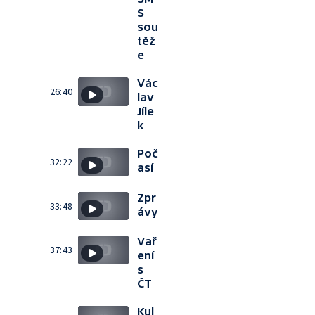
S
sou
těž
e
Vác
26:40
lav
Jíle
k
Poč
32:22
así
Zpr
33:48
ávy
Vař
37:43
ení
s
ČT
Kul