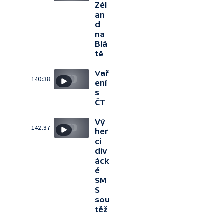
Zél
an
d
na
Blá
tě
Vař
140:38
ení
s
ČT
Vý
142:37
her
ci
div
áck
é
SM
S
sou
těž