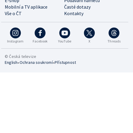
E-shop
Podávání námětů
Mobilní a TV aplikace
Časté dotazy
Vše o ČT
Kontakty
Instagram
Facebook
YouTube
X
Threads
© Česká televize
•
•
English
Ochrana soukromí
Přístupnost