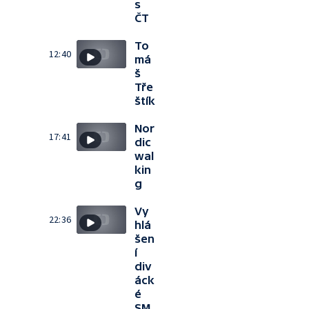
s
ČT
To
12:40
má
š
Tře
štík
Nor
17:41
dic
wal
kin
g
Vy
22:36
hlá
šen
í
div
áck
é
SM