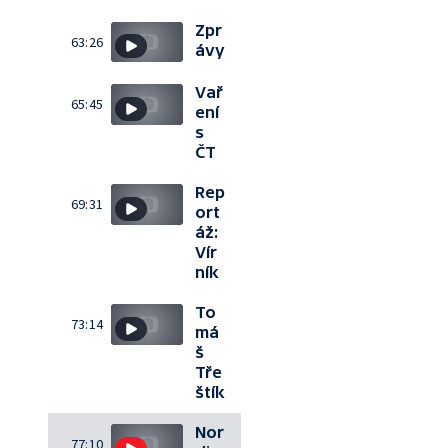
Zpr
63:26
ávy
Vař
65:45
ení
s
ČT
Rep
69:31
ort
áž:
Vír
ník
To
73:14
má
š
Tře
štík
Nor
77:10