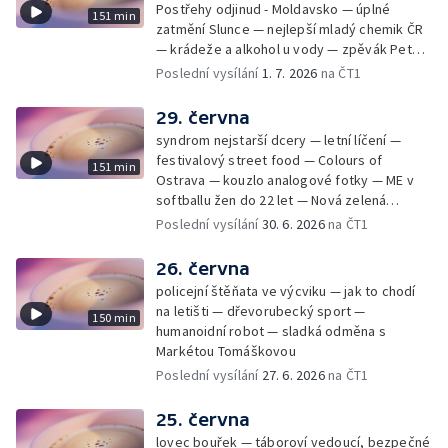
Postřehy odjinud - Moldavsko — úplné
151 min
zatmění Slunce — nejlepší mladý chemik ČR
— krádeže a alkohol u vody — zpěvák Peter
Cmorik
Poslední vysílání
1. 7. 2026
na ČT1
29. června
syndrom nejstarší dcery — letní líčení —
festivalový street food — Colours of
151 min
Ostrava — kouzlo analogové fotky — ME v
softballu žen do 22 let — Nová zelená
úsporám — Global Teacher Prize Czech
Poslední vysílání
30. 6. 2026
na ČT1
Republic
26. června
policejní štěňata ve výcviku — jak to chodí
na letišti — dřevorubecký sport —
150 min
humanoidní robot — sladká odměna s
Markétou Tomáškovou
Poslední vysílání
27. 6. 2026
na ČT1
25. června
lovec bouřek — táboroví vedoucí, bezpečné