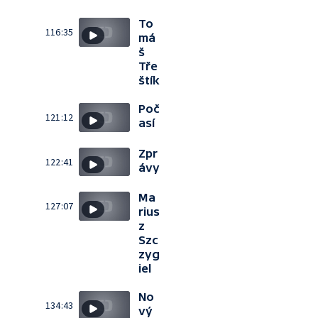
To
116:35
má
š
Tře
štík
Poč
121:12
así
Zpr
122:41
ávy
Ma
127:07
rius
z
Szc
zyg
iel
No
134:43
vý