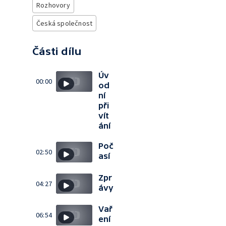
Rozhovory
Česká společnost
Části dílu
Úv
00:00
od
ní
při
vít
ání
Poč
02:50
así
Zpr
04:27
ávy
Vař
06:54
ení