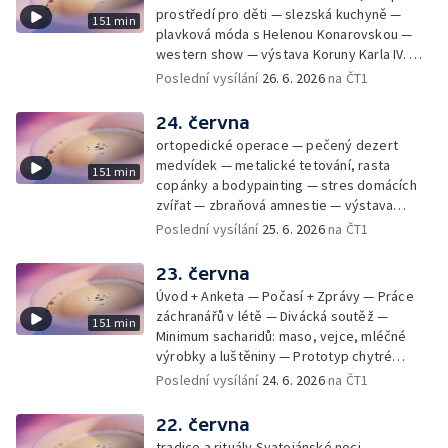
prostředí pro děti — slezská kuchyně —
151 min
plavková móda s Helenou Konarovskou —
western show — výstava Koruny Karla IV. —
mladý lezecký fenomén Josef Šindel
Poslední vysílání
26. 6. 2026
na ČT1
24. června
ortopedické operace — pečený dezert
medvídek — metalické tetování, rasta
151 min
copánky a bodypainting — stres domácích
zvířat — zbraňová amnestie — výstava
mikrofotografií rostlin — fenomenální
Poslední vysílání
25. 6. 2026
na ČT1
klavírista Matyáš Novák
23. června
Úvod + Anketa — Počasí + Zprávy — Práce
záchranářů v létě — Divácká soutěž —
151 min
Minimum sacharidů: maso, vejce, mléčné
výrobky a luštěniny — Prototyp chytré
vložky do bot pro běžce — Anketa +
Poslední vysílání
24. 6. 2026
na ČT1
Kalendárium — Škola hrou — Počasí — Práce
záchranářů v létě — Divácká soutěž —
22. června
Minimum sacharidů: maso, vejce, mléčné
tradice a rituály Svatojánské noci —