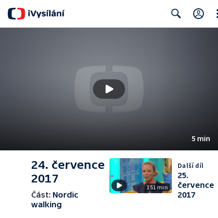
Cl
Search
5 min
24. července
Další díl
25.
2017
července
151 min
Část:
Nordic
2017
walking