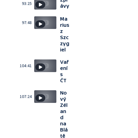
93:25
ávy
Ma
97:48
rius
z
Szc
zyg
iel
Vař
104:41
ení
s
ČT
No
107:24
vý
Zél
an
d
na
Blá
tě