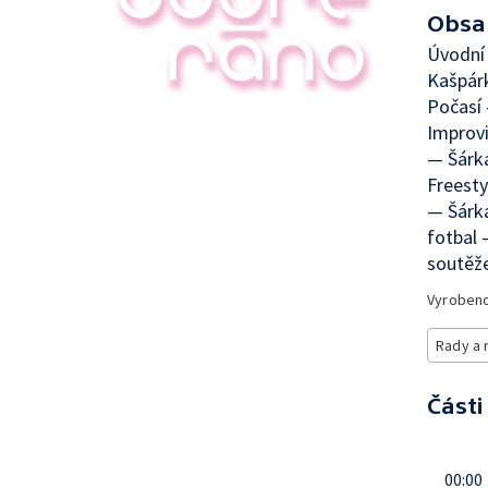
Obsa
Úvodní 
Kašpár
Počasí
Improvi
— Šárka
Freesty
— Šárka
fotbal 
soutěž
Vyroben
Rady a 
Části
00:00