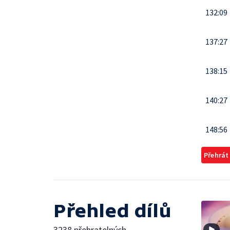
132:09
137:27
138:15
140:27
148:56
Přehrát
Přehled dílů
3238 přehratelných