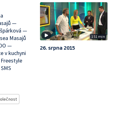
ka
asajů —
ašpárková —
151 min
ysea Masajů
ZOO —
26. srpna 2015
e v kuchyni
Freestyle
é SMS
olečnost