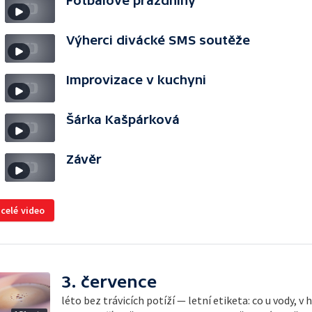
Fotbalové prázdniny
Výherci divácké SMS soutěže
Improvizace v kuchyni
Šárka Kašpárková
Závěr
 celé video
3. července
léto bez trávicích potíží — letní etiketa: co u vody, v