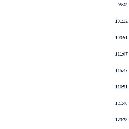
95:48
101:12
103:51
111:07
115:47
116:51
121:46
123:28