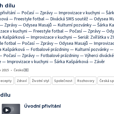
h dílu
přivítání — Počasí — Zprávy — Improvizace v kuchyni — Šár
ková — Freestyle fotbal — Divácká SMS soutěž — Odysea M
 — Zprávy — Odysea Masajů — Kulturní pozvánky — Šárka K
zace v kuchyni — Freestyle fotbal — Počasí — Zprávy — Od
 Kašpárková — Improvizace v kuchyni — Seriál: Zvířátka v 
le fotbal — Počasí — Zprávy — Odysea Masajů — Improvizac
 Kašpárková — Fotbalové prázdniny — Kulturní pozvánky — 
— Počasí — Zprávy — Fotbalové prázdniny — Výherci diváck
e — Improvizace v kuchyni — Šárka Kašpárková — Závěr
o
2015
•
Česko
recepty
Zdraví
Životní styl
Společnost
Rozhovory
Česká sp
 dílu
Úvodní přivítání