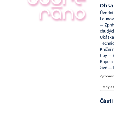
Obsa
Úvodní 
Lounov
— Zpráv
chudýc
Ukázka
Techni
Knižní 
tipy — 
Kapela
živě — 
Vyroben
Rady a 
Části