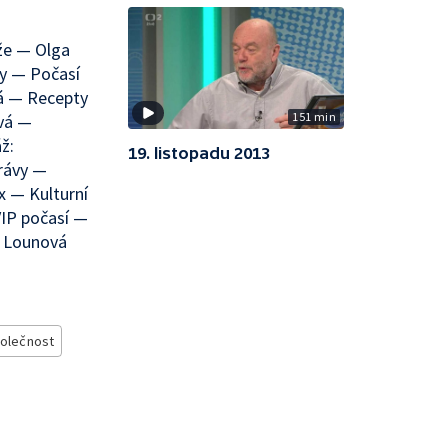
že — Olga
y — Počasí
vá — Recepty
151 min
vá —
ž:
19. listopadu 2013
rávy —
 — Kulturní
IP počasí —
a Lounová
olečnost