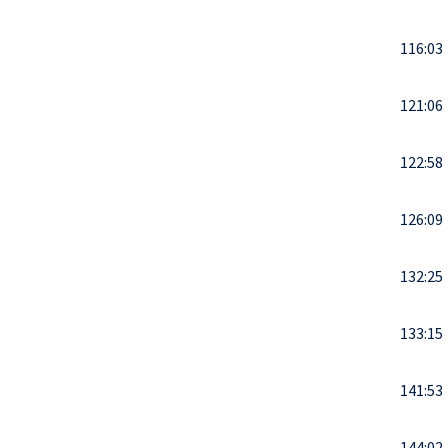
116:03
121:06
122:58
126:09
132:25
133:15
141:53
144:02