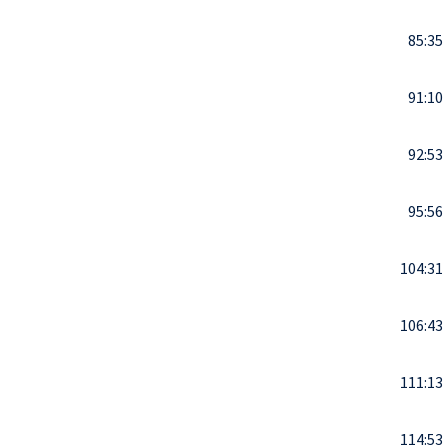
85:35
91:10
92:53
95:56
104:31
106:43
111:13
114:53