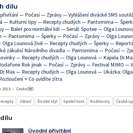
h dílu
přivítání — Počasí — Zprávy — Vyhlášení divácké SMS soutě
á — Kulturní tipy — Recepty chudých — Pantomima — Šperk
y — Balet pro normální lidi — Seriál: Spotee — Olga Louno
h — Pantomima — Šperky — Počasí — Zprávy — Olga Louno
: Olga Lounová živě — Recepty chudých — Šperky — Reportá
cké zákulisí Národního divadla — Pantomima — Počasí — Zp
novinky — Recepty chudých — Olga Lounová — Kapela Dr.Max
Vodafone Rok jinak — Počasí — Zprávy — Festival MIMO — V
 Dr.Max — Recepty chudých — Olga Lounová — Ukázka: Olg
Rozloučení + Co uvidíte zítra
o
2013
•
Česko
recepty
Zdraví
Životní styl
Společnost
Rozhovory
Česká sp
 dílu
Úvodní přivítání