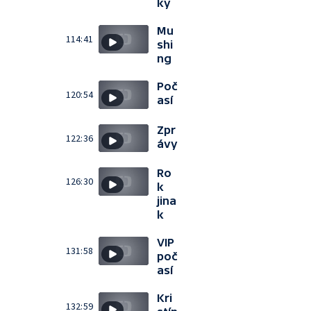
ky
Mu
114:41
shi
ng
Poč
120:54
así
Zpr
122:36
ávy
Ro
126:30
k
jina
k
VIP
131:58
poč
así
Kri
132:59