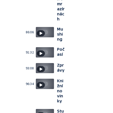
mr
azír
nác
h
Mu
86:06
shi
ng
Poč
91:32
así
Zpr
93:08
ávy
Kni
96:34
žní
no
vin
ky
Stu