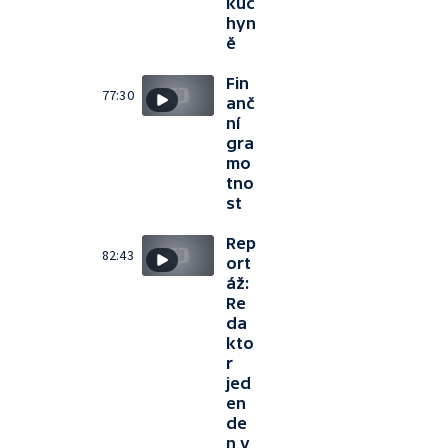
kuc
hyn
ě
Fin
77:30
anč
ní
gra
mo
tno
st
Rep
82:43
ort
áž:
Re
da
kto
r
jed
en
de
n v