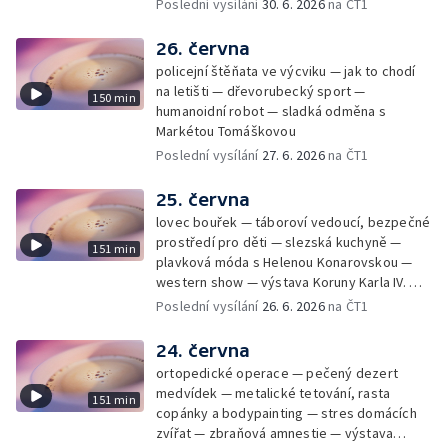
úsporám — Global Teacher Prize Czech
Poslední vysílání
30. 6. 2026
na ČT1
Republic
26. června
policejní štěňata ve výcviku — jak to chodí
na letišti — dřevorubecký sport —
150 min
humanoidní robot — sladká odměna s
Markétou Tomáškovou
Poslední vysílání
27. 6. 2026
na ČT1
25. června
lovec bouřek — táboroví vedoucí, bezpečné
prostředí pro děti — slezská kuchyně —
151 min
plavková móda s Helenou Konarovskou —
western show — výstava Koruny Karla IV. —
mladý lezecký fenomén Josef Šindel
Poslední vysílání
26. 6. 2026
na ČT1
24. června
ortopedické operace — pečený dezert
medvídek — metalické tetování, rasta
151 min
copánky a bodypainting — stres domácích
zvířat — zbraňová amnestie — výstava