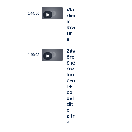
Vla
144:20
dim
ír
Kra
tin
a
Záv
149:03
ěre
čné
roz
lou
čen
í +
co
uvi
dít
e
zítr
a