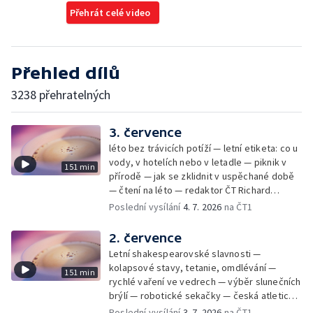
Přehrát celé video
Přehled dílů
3238 přehratelných
3. července
léto bez trávicích potíží — letní etiketa: co u
vody, v hotelích nebo v letadle — piknik v
151 min
přírodě — jak se zklidnit v uspěchané době
— čtení na léto — redaktor ČT Richard
Samko
Poslední vysílání
4. 7. 2026
na ČT1
2. července
Letní shakespearovské slavnosti —
kolapsové stavy, tetanie, omdlévání —
151 min
rychlé vaření ve vedrech — výběr slunečních
brýlí — robotické sekačky — česká atletická
rekordmanka — psí seriál: výmarský
Poslední vysílání
3. 7. 2026
na ČT1