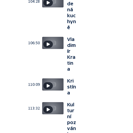
104:28
de
ná
kuc
hyn
ě
Vla
106:50
dim
ír
Kra
tin
a
Kri
110:09
stín
a
Kul
113:32
tur
ní
poz
ván