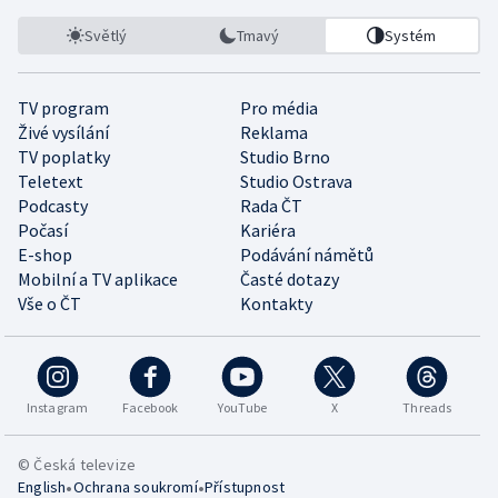
Světlý
Tmavý
Systém
TV program
Pro média
Živé vysílání
Reklama
TV poplatky
Studio Brno
Teletext
Studio Ostrava
Podcasty
Rada ČT
Počasí
Kariéra
E-shop
Podávání námětů
Mobilní a TV aplikace
Časté dotazy
Vše o ČT
Kontakty
Instagram
Facebook
YouTube
X
Threads
© Česká televize
•
•
English
Ochrana soukromí
Přístupnost