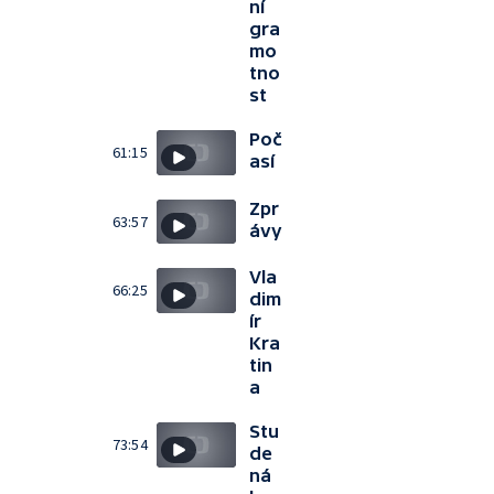
ní
gra
mo
tno
st
Poč
61:15
así
Zpr
63:57
ávy
Vla
66:25
dim
ír
Kra
tin
a
Stu
73:54
de
ná