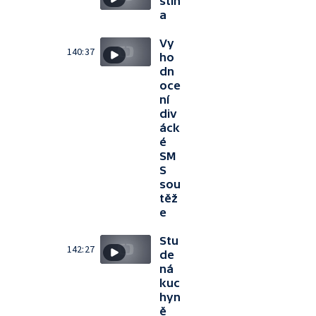
stín
a
Vy
140:37
ho
dn
oce
ní
div
áck
é
SM
S
sou
těž
e
Stu
142:27
de
ná
kuc
hyn
ě