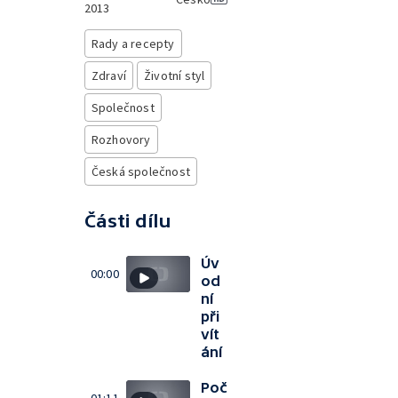
2013
Rady a recepty
Zdraví
Životní styl
Společnost
Rozhovory
Česká společnost
Části dílu
Úv
00:00
od
ní
při
vít
ání
Poč