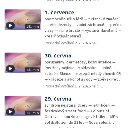
dlouhosrstý ohař
1. července
onemocnění uší v létě — turistické značení
— letní dezerty — vodní záchranáři — péče o
151 min
vlasy — inline brusle — výstava hlavolamů —
kreslíř Štěpán Mareš
Poslední vysílání
2. 7. 2026
na ČT1
30. června
opruzeniny, dermatózy, kožní infekce —
Postřehy odjinud - Moldavsko — úplné
151 min
zatmění Slunce — nejlepší mladý chemik ČR
— krádeže a alkohol u vody — zpěvák Peter
Cmorik
Poslední vysílání
1. 7. 2026
na ČT1
29. června
syndrom nejstarší dcery — letní líčení —
festivalový street food — Colours of
151 min
Ostrava — kouzlo analogové fotky — ME v
softballu žen do 22 let — Nová zelená