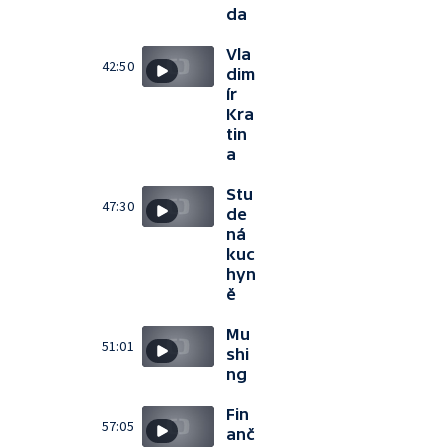
da
Vla
42:50
dim
ír
Kra
tin
a
Stu
47:30
de
ná
kuc
hyn
ě
Mu
51:01
shi
ng
Fin
57:05
anč