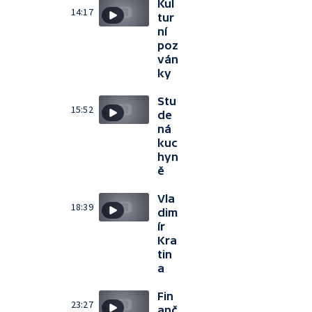
Kul
14:17
tur
ní
poz
ván
ky
Stu
15:52
de
ná
kuc
hyn
ě
Vla
18:39
dim
ír
Kra
tin
a
Fin
23:27
anč