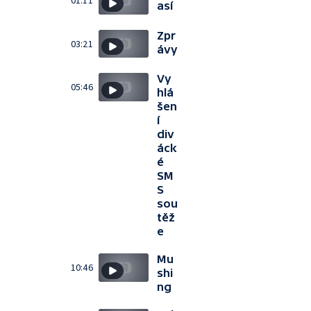
01:11
así
Zpr
03:21
ávy
Vy
05:46
hlá
šen
í
div
áck
é
SM
S
sou
těž
e
Mu
10:46
shi
ng