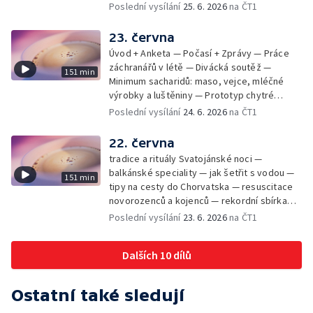
mikrofotografií rostlin — fenomenální
Poslední vysílání
25. 6. 2026
na ČT1
klavírista Matyáš Novák
23. června
Úvod + Anketa — Počasí + Zprávy — Práce
záchranářů v létě — Divácká soutěž —
151 min
Minimum sacharidů: maso, vejce, mléčné
výrobky a luštěniny — Prototyp chytré
vložky do bot pro běžce — Anketa +
Poslední vysílání
24. 6. 2026
na ČT1
Kalendárium — Škola hrou — Počasí — Práce
záchranářů v létě — Divácká soutěž —
22. června
Minimum sacharidů: maso, vejce, mléčné
tradice a rituály Svatojánské noci —
výrobky a luštěniny — Jak se udržet v
balkánské speciality — jak šetřit s vodou —
151 min
kondici v létě bez posilovny — Prototyp
tipy na cesty do Chorvatska — resuscitace
chytré vložky do bot pro běžce — Anketa +
novorozenců a kojenců — rekordní sbírka
aktuálně — Škola hrou — Upoutávka na další
velkých modelů aut — výroba šperků se
Poslední vysílání
23. 6. 2026
na ČT1
vysílání — Počasí + Zprávy — Práce
šperkařem
záchranářů v létě — Divácká soutěž —
Minimum sacharidů: maso, vejce, mléčné
Dalších 10 dílů
výrobky a luštěniny — Mezinárodní folklórní
festival ve Strážnici — Jak se udržet v
kondici v létě bez posilovny — Anketa +
Ostatní také sledují
Aktuálně — Škola hrou — Počasí — Prototyp