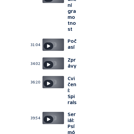
ní
gra
mo
tno
st
Poč
31:04
así
Zpr
34:02
ávy
Cvi
36:20
čen
í:
Spi
rals
Ser
39:54
iál:
Psí
mó