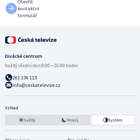
Otevřít
kontaktní
formulář
Divácké centrum
každý všední den:
8:00—16:00 hodin
261 136 113
info@ceskatelevize.cz
Vzhled
Světlý
Tmavý
Systém