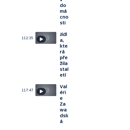
do
má
cno
sti
Jídl
112:35
a,
kte
rá
pře
žila
stal
etí
Val
117:47
éri
e
Za
wa
dsk
á