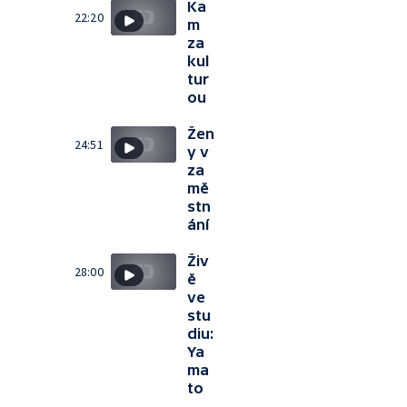
Ka
22:20
m
za
kul
tur
ou
Žen
24:51
y v
za
mě
stn
ání
Živ
28:00
ě
ve
stu
diu:
Ya
ma
to