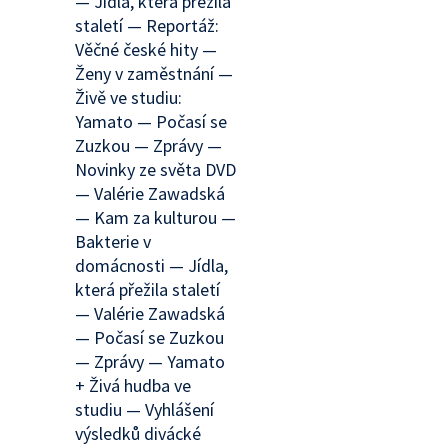
— Jídla, která přežila
staletí — Reportáž:
Věčné české hity —
Ženy v zaměstnání —
Živě ve studiu:
Yamato — Počasí se
Zuzkou — Zprávy —
Novinky ze světa DVD
— Valérie Zawadská
— Kam za kulturou —
Bakterie v
domácnosti — Jídla,
která přežila staletí
— Valérie Zawadská
— Počasí se Zuzkou
— Zprávy — Yamato
+ Živá hudba ve
studiu — Vyhlášení
výsledků divácké