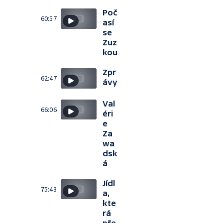
Poč
60:57
así
se
Zuz
kou
Zpr
62:47
ávy
Val
66:06
éri
e
Za
wa
dsk
á
Jídl
75:43
a,
kte
rá
pře