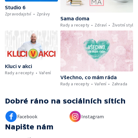
Počasí + Zprávy — Mezinárodní folklórní
Studio 6
festival ve Strážnici — Minimum sacharidů:
Zpravodajství
Zprávy
maso, vejce, mléčné výrobky a luštěniny —
Sama doma
Kniha veselých říkanek Hrátky se zvířátky —
Rady a recepty
Zdraví
Životní styl
Umělecký festival Pohoda 2026 —
Vyhodnocení ankety + ČT tipy —
Vyhodnocení divácké soutěže — Práce
záchranářů v létě
Kluci v akci
Rady a recepty
Vaření
Všechno, co mám ráda
Rady a recepty
Vaření
Zahrada
Dobré ráno
na sociálních sítích
Facebook
Instagram
Napište nám