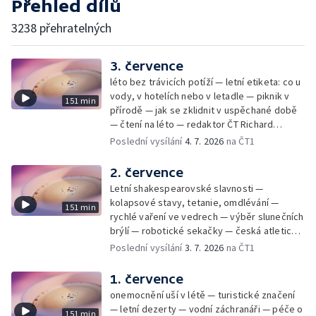
Přehled dílů
3238 přehratelných
3. července
léto bez trávicích potíží — letní etiketa: co u
vody, v hotelích nebo v letadle — piknik v
151 min
přírodě — jak se zklidnit v uspěchané době
— čtení na léto — redaktor ČT Richard
Samko
Poslední vysílání
4. 7. 2026
na ČT1
2. července
Letní shakespearovské slavnosti —
kolapsové stavy, tetanie, omdlévání —
151 min
rychlé vaření ve vedrech — výběr slunečních
brýlí — robotické sekačky — česká atletická
rekordmanka — psí seriál: výmarský
Poslední vysílání
3. 7. 2026
na ČT1
dlouhosrstý ohař
1. července
onemocnění uší v létě — turistické značení
— letní dezerty — vodní záchranáři — péče o
151 min