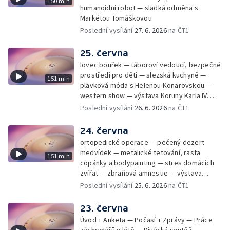
150 min
humanoidní robot — sladká odměna s
Markétou Tomáškovou
Poslední vysílání
27. 6. 2026
na ČT1
25. června
lovec bouřek — táboroví vedoucí, bezpečné
prostředí pro děti — slezská kuchyně —
151 min
plavková móda s Helenou Konarovskou —
western show — výstava Koruny Karla IV. —
mladý lezecký fenomén Josef Šindel
Poslední vysílání
26. 6. 2026
na ČT1
24. června
ortopedické operace — pečený dezert
medvídek — metalické tetování, rasta
151 min
copánky a bodypainting — stres domácích
zvířat — zbraňová amnestie — výstava
mikrofotografií rostlin — fenomenální
Poslední vysílání
25. 6. 2026
na ČT1
klavírista Matyáš Novák
23. června
Úvod + Anketa — Počasí + Zprávy — Práce
záchranářů v létě — Divácká soutěž —