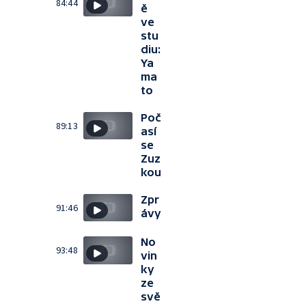
84:44
ě
ve
stu
diu:
Ya
ma
to
Poč
89:13
así
se
Zuz
kou
Zpr
91:46
ávy
No
93:48
vin
ky
ze
svě