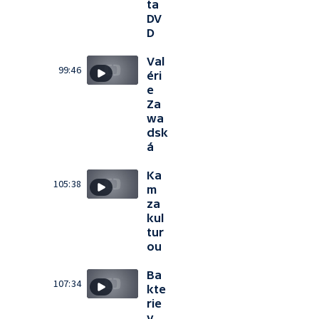
ta
DV
D
Val
99:46
éri
e
Za
wa
dsk
á
Ka
105:38
m
za
kul
tur
ou
Ba
107:34
kte
rie
v