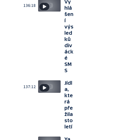
Vy
136:18
hlá
šen
í
výs
led
ků
div
áck
é
SM
S
Jídl
137:12
a,
kte
rá
pře
žila
sto
letí
Ya