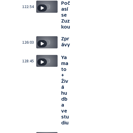
Poč
122:54
así
se
Zuz
kou
Zpr
126:03
ávy
Ya
128:45
ma
to
+
Živ
á
hu
db
a
ve
stu
diu