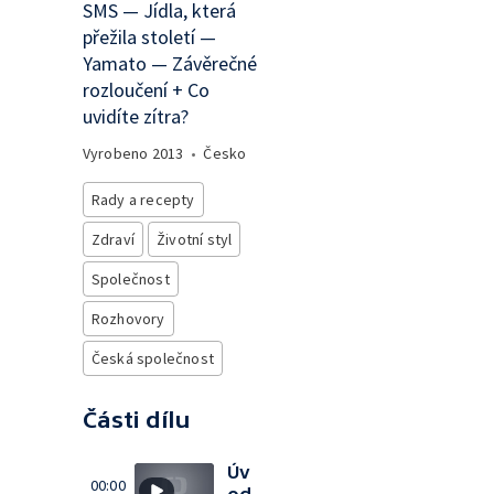
SMS — Jídla, která
přežila století —
Yamato — Závěrečné
rozloučení + Co
uvidíte zítra?
Vyrobeno
2013
•
Česko
Rady a recepty
Zdraví
Životní styl
Společnost
Rozhovory
Česká společnost
Části dílu
Úv
00:00