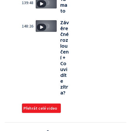
139:48
ma
to
Záv
148:26
ěre
čné
roz
lou
čen
í +
Co
uvi
dít
e
zítr
a?
Přehrát celé video