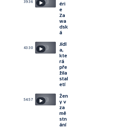
39:36
éri
e
Za
wa
dsk
á
Jídl
43:30
a,
kte
rá
pře
žila
stal
etí
Žen
54:57
y v
za
mě
stn
ání