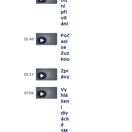
od
ní
při
vít
ání
Poč
01:40
así
se
Zuz
kou
Zpr
03:27
ávy
Vy
07:06
hlá
šen
í
div
áck
é
SM