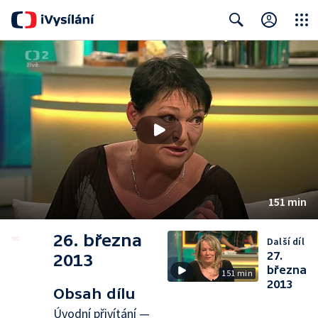
Close
Search
151 min
26. března
Další díl
27.
2013
března
151 min
2013
Obsah dílu
Úvodní přivítání —