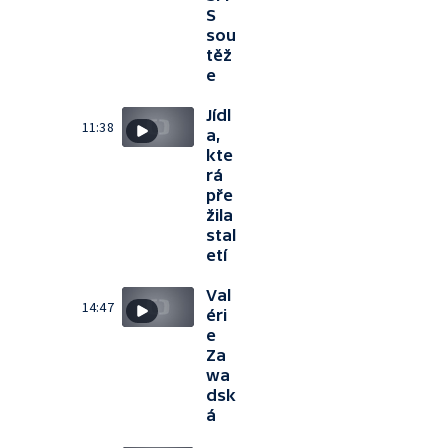
S
sou
těž
e
Jídl
11:38
a,
kte
rá
pře
žila
stal
etí
Val
14:47
éri
e
Za
wa
dsk
á