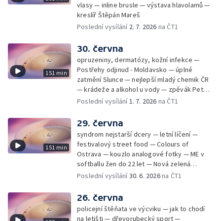
vlasy — inline brusle — výstava hlavolamů —
kreslíř Štěpán Mareš
Poslední vysílání
2. 7. 2026
na ČT1
30. června
opruzeniny, dermatózy, kožní infekce —
Postřehy odjinud - Moldavsko — úplné
151 min
zatmění Slunce — nejlepší mladý chemik ČR
— krádeže a alkohol u vody — zpěvák Peter
Cmorik
Poslední vysílání
1. 7. 2026
na ČT1
29. června
syndrom nejstarší dcery — letní líčení —
festivalový street food — Colours of
151 min
Ostrava — kouzlo analogové fotky — ME v
softballu žen do 22 let — Nová zelená
úsporám — Global Teacher Prize Czech
Poslední vysílání
30. 6. 2026
na ČT1
Republic
26. června
policejní štěňata ve výcviku — jak to chodí
na letišti — dřevorubecký sport —