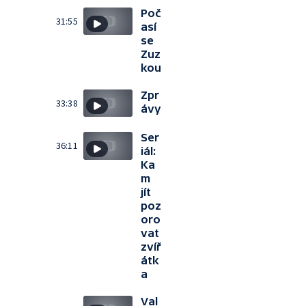
Poč
31:55
así
se
Zuz
kou
Zpr
33:38
ávy
Ser
36:11
iál:
Ka
m
jít
poz
oro
vat
zvíř
átk
a
Val