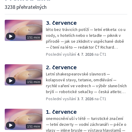
3238 přehratelných
3. července
léto bez trávicích potíží — letní etiketa: co u
vody, v hotelích nebo v letadle — piknik v
151 min
přírodě — jak se zklidnit v uspěchané době
— čtení na léto — redaktor ČT Richard
Samko
Poslední vysílání
4. 7. 2026
na ČT1
2. července
Letní shakespearovské slavnosti —
kolapsové stavy, tetanie, omdlévání —
151 min
rychlé vaření ve vedrech — výběr slunečních
brýlí — robotické sekačky — česká atletická
rekordmanka — psí seriál: výmarský
Poslední vysílání
3. 7. 2026
na ČT1
dlouhosrstý ohař
1. července
onemocnění uší v létě — turistické značení
— letní dezerty — vodní záchranáři — péče o
151 min
vlasy — inline brusle — výstava hlavolamů —