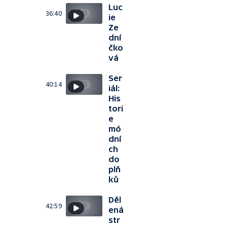
Luc
36:40
ie
Ze
dní
čko
vá
Ser
40:14
iál:
His
tori
e
mó
dní
ch
do
plň
ků
Děl
42:59
ená
str