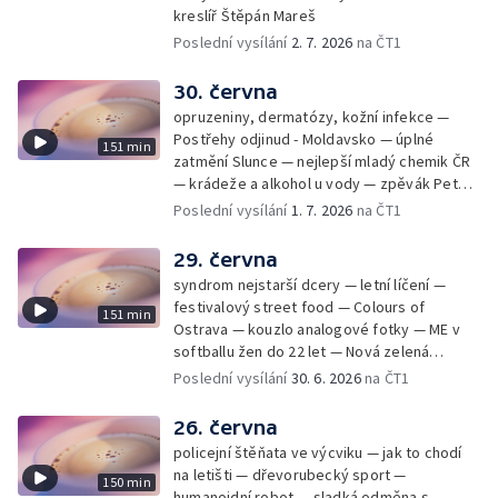
kreslíř Štěpán Mareš
Poslední vysílání
2. 7. 2026
na ČT1
30. června
opruzeniny, dermatózy, kožní infekce —
Postřehy odjinud - Moldavsko — úplné
151 min
zatmění Slunce — nejlepší mladý chemik ČR
— krádeže a alkohol u vody — zpěvák Peter
Cmorik
Poslední vysílání
1. 7. 2026
na ČT1
29. června
syndrom nejstarší dcery — letní líčení —
festivalový street food — Colours of
151 min
Ostrava — kouzlo analogové fotky — ME v
softballu žen do 22 let — Nová zelená
úsporám — Global Teacher Prize Czech
Poslední vysílání
30. 6. 2026
na ČT1
Republic
26. června
policejní štěňata ve výcviku — jak to chodí
na letišti — dřevorubecký sport —
150 min
humanoidní robot — sladká odměna s