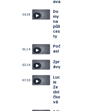
ava
Do
54:38
my
na
půli
ces
ty
Poč
61:14
así
Zpr
63:24
ávy
Luc
67:30
ie
Ze
dní
čko
vá