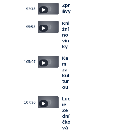
Zpr
92:35
ávy
Kni
95:55
žní
no
vin
ky
Ka
105:07
m
za
kul
tur
ou
Luc
107:36
ie
Ze
dní
čko
vá