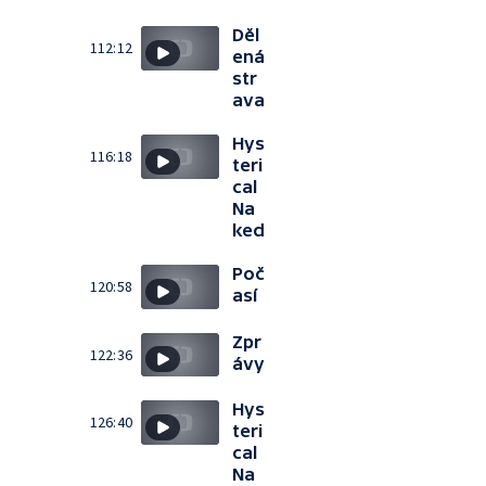
Děl
112:12
ená
str
ava
Hys
116:18
teri
cal
Na
ked
Poč
120:58
así
Zpr
122:36
ávy
Hys
126:40
teri
cal
Na