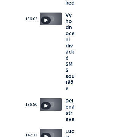
ked
Vy
136:02
ho
dn
oce
ní
div
áck
é
SM
S
sou
těž
e
Děl
136:50
ená
str
ava
Luc
142:33