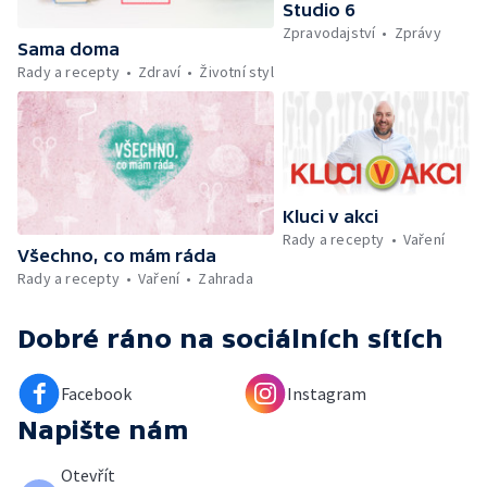
Studio 6
festival ve Strážnici — Minimum sacharidů:
Zpravodajství
Zprávy
maso, vejce, mléčné výrobky a luštěniny —
Sama doma
Kniha veselých říkanek Hrátky se zvířátky —
Rady a recepty
Zdraví
Životní styl
Umělecký festival Pohoda 2026 —
Vyhodnocení ankety + ČT tipy —
Vyhodnocení divácké soutěže — Práce
záchranářů v létě
Kluci v akci
Rady a recepty
Vaření
Všechno, co mám ráda
Rady a recepty
Vaření
Zahrada
Dobré ráno
na sociálních sítích
Facebook
Instagram
Napište nám
Otevřít