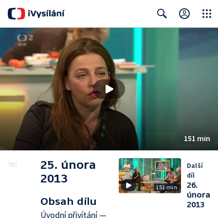
Close
Search
151 min
25. února
Další
díl
2013
26.
151 min
února
Obsah dílu
2013
Úvodní přivítání —