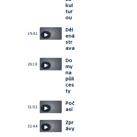
kul
tur
ou
Děl
19:42
ená
str
ava
Do
26:18
my
na
půli
ces
ty
Poč
31:02
así
Zpr
32:44
ávy