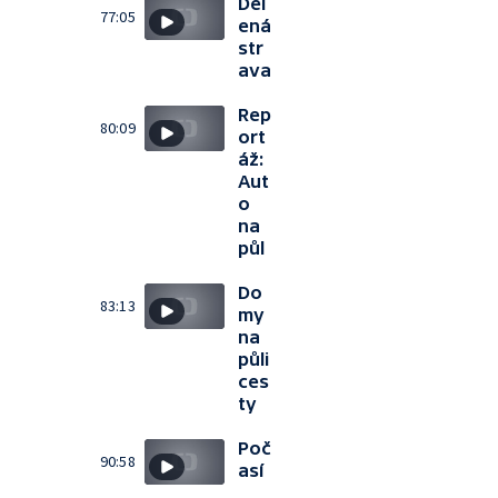
Děl
77:05
ená
str
ava
Rep
80:09
ort
áž:
Aut
o
na
půl
Do
83:13
my
na
půli
ces
ty
Poč
90:58
así