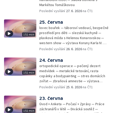
Markétou Tomáškovou
Poslední vysílání
27. 6. 2026
na ČT1
25. června
lovec bouřek — táboroví vedoucí, bezpečné
prostředí pro děti — slezská kuchyně —
151 min
plavková móda s Helenou Konarovskou —
western show — výstava Koruny Karla IV. —
mladý lezecký fenomén Josef Šindel
Poslední vysílání
26. 6. 2026
na ČT1
24. června
ortopedické operace — pečený dezert
medvídek — metalické tetování, rasta
151 min
copánky a bodypainting — stres domácích
zvířat — zbraňová amnestie — výstava
mikrofotografií rostlin — fenomenální
Poslední vysílání
25. 6. 2026
na ČT1
klavírista Matyáš Novák
23. června
Úvod + Anketa — Počasí + Zprávy — Práce
záchranářů v létě — Divácká soutěž —
151 min