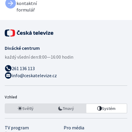
kontaktní
formulář
Divácké centrum
každý všední den:
8:00—16:00 hodin
261 136 113
info@ceskatelevize.cz
Vzhled
Světlý
Tmavý
Systém
TV program
Pro média