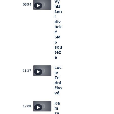
Vy
06:54
hlá
šen
í
div
áck
é
SM
S
sou
těž
e
Luc
11:37
ie
Ze
dní
čko
vá
Ka
17:08
m
za