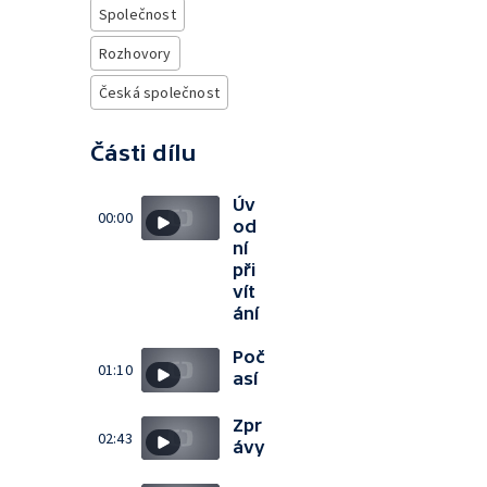
Společnost
Rozhovory
Česká společnost
Části dílu
Úv
00:00
od
ní
při
vít
ání
Poč
01:10
así
Zpr
02:43
ávy