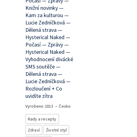
Počasí — Zprávy —
Knižní novinky —
Kam za kulturou —
Lucie Zedníčková —
Dělená strava —
Hysterical Naked —
Počasí — Zprávy —
Hysterical Naked —
Vyhodnocení divácké
SMS soutěže —
Dělená strava —
Lucie Zedníčková —
Rozloučení + Co
uvidíte zítra
Vyrobeno
2013
•
Česko
Rady a recepty
Zdraví
Životní styl