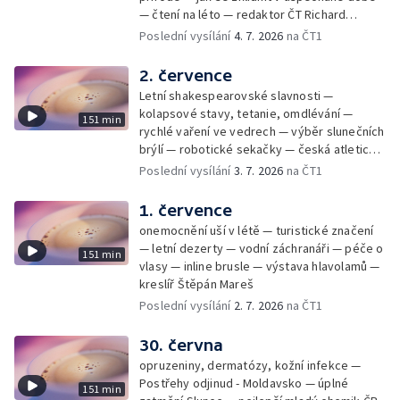
— čtení na léto — redaktor ČT Richard
Samko
Poslední vysílání
4. 7. 2026
na ČT1
2. července
Letní shakespearovské slavnosti —
kolapsové stavy, tetanie, omdlévání —
151 min
rychlé vaření ve vedrech — výběr slunečních
brýlí — robotické sekačky — česká atletická
rekordmanka — psí seriál: výmarský
Poslední vysílání
3. 7. 2026
na ČT1
dlouhosrstý ohař
1. července
onemocnění uší v létě — turistické značení
— letní dezerty — vodní záchranáři — péče o
151 min
vlasy — inline brusle — výstava hlavolamů —
kreslíř Štěpán Mareš
Poslední vysílání
2. 7. 2026
na ČT1
30. června
opruzeniny, dermatózy, kožní infekce —
Postřehy odjinud - Moldavsko — úplné
151 min