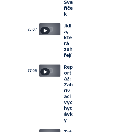
Šva
říče
k
Jídl
75:07
a,
kte
rá
zah
řejí
Rep
77:09
ort
áž:
Zah
řív
ací
vyc
hyt
ávk
y
Zat