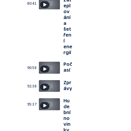
80:41
epl
ov
ání
a
šet
řen
í
ene
rgií
Poč
90:58
así
Zpr
92:38
ávy
Hu
95:37
de
bní
no
vin
ky