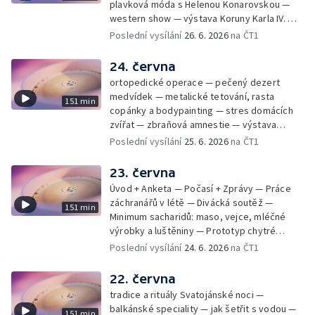
plavková móda s Helenou Konarovskou —
western show — výstava Koruny Karla IV. —
mladý lezecký fenomén Josef Šindel
Poslední vysílání
26. 6. 2026
na ČT1
24. června
ortopedické operace — pečený dezert
medvídek — metalické tetování, rasta
151 min
copánky a bodypainting — stres domácích
zvířat — zbraňová amnestie — výstava
mikrofotografií rostlin — fenomenální
Poslední vysílání
25. 6. 2026
na ČT1
klavírista Matyáš Novák
23. června
Úvod + Anketa — Počasí + Zprávy — Práce
záchranářů v létě — Divácká soutěž —
151 min
Minimum sacharidů: maso, vejce, mléčné
výrobky a luštěniny — Prototyp chytré
vložky do bot pro běžce — Anketa +
Poslední vysílání
24. 6. 2026
na ČT1
Kalendárium — Škola hrou — Počasí — Práce
záchranářů v létě — Divácká soutěž —
22. června
Minimum sacharidů: maso, vejce, mléčné
tradice a rituály Svatojánské noci —
výrobky a luštěniny — Jak se udržet v
balkánské speciality — jak šetřit s vodou —
151 min