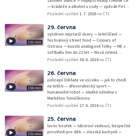
zatmění Slunce — nejlepší mladý chemik ČR
— krádeže a alkohol u vody — zpěvák Peter
Cmorik
Poslední vysílání
1. 7. 2026
na ČT1
29. června
syndrom nejstarší dcery — letní líčení —
festivalový street food — Colours of
151 min
Ostrava — kouzlo analogové fotky — ME v
softballu žen do 22 let — Nová zelená
úsporám — Global Teacher Prize Czech
Poslední vysílání
30. 6. 2026
na ČT1
Republic
26. června
policejní štěňata ve výcviku — jak to chodí
na letišti — dřevorubecký sport —
150 min
humanoidní robot — sladká odměna s
Markétou Tomáškovou
Poslední vysílání
27. 6. 2026
na ČT1
25. června
lovec bouřek — táboroví vedoucí, bezpečné
prostředí pro děti — slezská kuchyně —
151 min