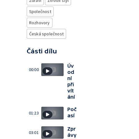
Zdraví
Životní styl
Společnost
Rozhovory
Česká společnost
Části dílu
Úv
00:00
od
ní
při
vít
ání
Poč
01:23
así
Zpr
03:01
ávy