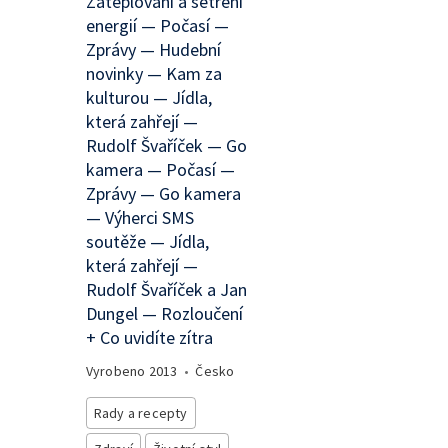
Zateplování a šetření
energií — Počasí —
Zprávy — Hudební
novinky — Kam za
kulturou — Jídla,
která zahřejí —
Rudolf Švaříček — Go
kamera — Počasí —
Zprávy — Go kamera
— Výherci SMS
soutěže — Jídla,
která zahřejí —
Rudolf Švaříček a Jan
Dungel — Rozloučení
+ Co uvidíte zítra
Vyrobeno
2013
•
Česko
Rady a recepty