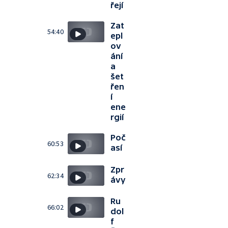
řejí
Zat
54:40
epl
ov
ání
a
šet
řen
í
ene
rgií
Poč
60:53
así
Zpr
62:34
ávy
Ru
66:02
dol
f