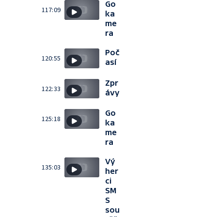
Go
117:09
ka
me
ra
Poč
120:55
así
Zpr
122:33
ávy
Go
125:18
ka
me
ra
Vý
135:03
her
ci
SM
S
sou