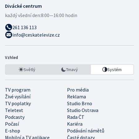
Divácké centrum
každý všední den:
8:00—16:00 hodin
261 136 113
info@ceskatelevize.cz
Vzhled
Světlý
Tmavý
Systém
TV program
Pro média
Živé vysílání
Reklama
TV poplatky
Studio Brno
Teletext
Studio Ostrava
Podcasty
Rada ČT
Počasí
Kariéra
E-shop
Podávání námětů
Mobilní a TV aplikace
Časté dotazy