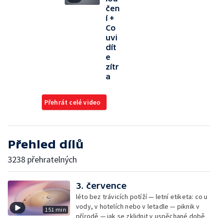
čen
í +
Co
uvi
dít
e
zítr
a
Přehrát celé video
Přehled dílů
3238 přehratelných
3. července
léto bez trávicích potíží — letní etiketa: co u
vody, v hotelích nebo v letadle — piknik v
151 min
přírodě — jak se zklidnit v uspěchané době