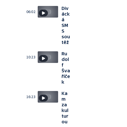
Div
06:02
áck
á
SM
S
sou
těž
Ru
10:23
dol
f
Šva
říče
k
Ka
16:23
m
za
kul
tur
ou