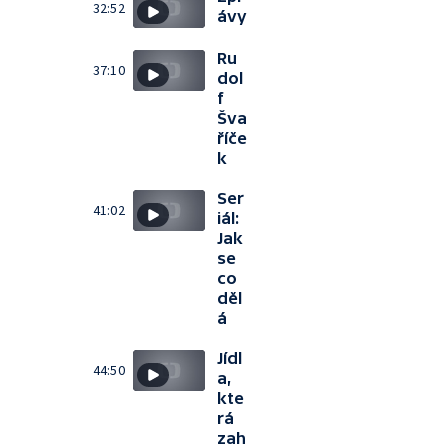
32:52
ávy
Ru
37:10
dol
f
Šva
říče
k
Ser
41:02
iál:
Jak
se
co
děl
á
Jídl
44:50
a,
kte
rá
zah