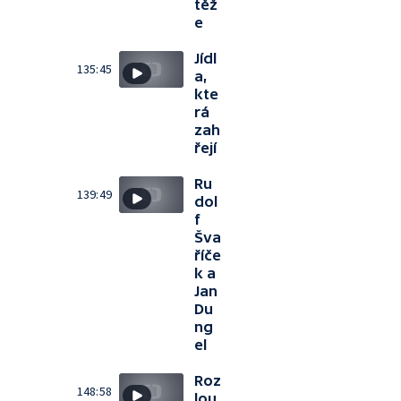
těž
e
Jídl
135:45
a,
kte
rá
zah
řejí
Ru
139:49
dol
f
Šva
říče
k a
Jan
Du
ng
el
Roz
148:58
lou