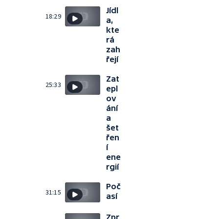
Jídl
18:29
a,
kte
rá
zah
řejí
Zat
25:33
epl
ov
ání
a
šet
řen
í
ene
rgií
Poč
31:15
así
Zpr