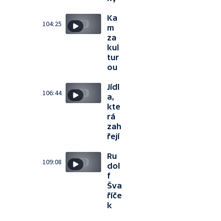
Ka
104:25
m
za
kul
tur
ou
Jídl
106:44
a,
kte
rá
zah
řejí
Ru
109:08
dol
f
Šva
říče
k