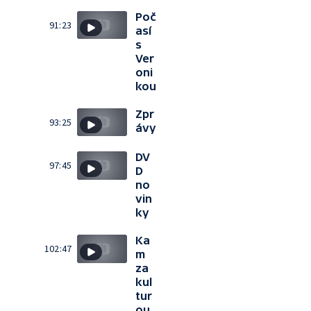
Poč
91:23
así
s
Ver
oni
kou
Zpr
93:25
ávy
DV
97:45
D
no
vin
ky
Ka
102:47
m
za
kul
tur
ou