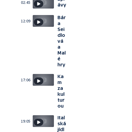
02:45
ávy
Bár
12:09
a
Sei
dlo
vá
a
Mal
é
hry
Ka
17:06
m
za
kul
tur
ou
Ital
19:05
ská
jídl