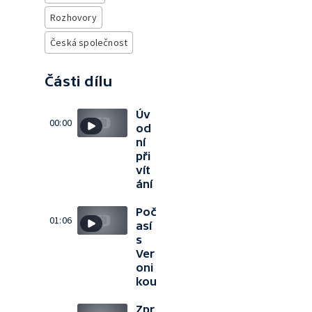
Rozhovory
Česká společnost
Části dílu
Úv
00:00
od
ní
při
vít
ání
Poč
01:06
así
s
Ver
oni
kou
Zpr