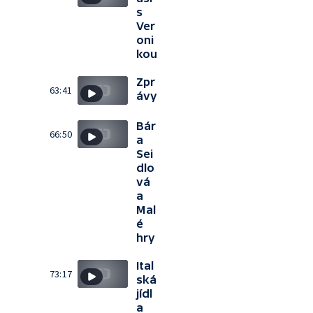
s
Ver
oni
kou
Zpr
63:41
ávy
Bár
66:50
a
Sei
dlo
vá
a
Mal
é
hry
Ital
73:17
ská
jídl
a