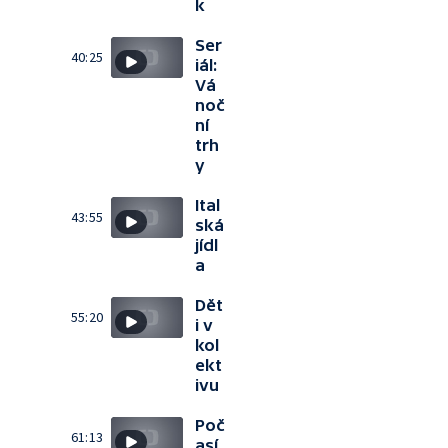
k
Ser
40:25
iál:
Vá
noč
ní
trh
y
Ital
43:55
ská
jídl
a
Dět
55:20
i v
kol
ekt
ivu
Poč
61:13
así