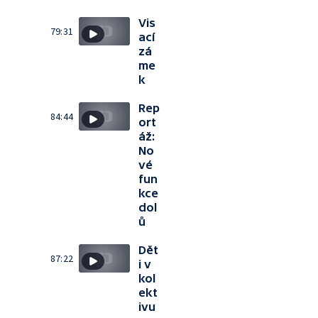
Vis
79:31
ací
zá
me
k
Rep
84:44
ort
áž:
No
vé
fun
kce
dol
ů
Dět
87:22
i v
kol
ekt
ivu