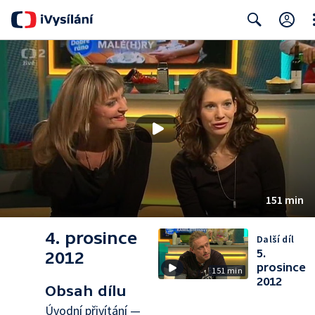
Cl
Search
151 min
4. prosince
Další díl
5.
2012
prosince
151 min
2012
Obsah dílu
Úvodní přivítání —