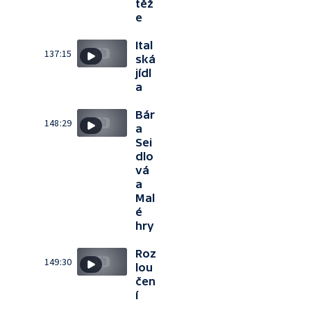
těž
e
Ital
137:15
ská
jídl
a
Bár
148:29
a
Sei
dlo
vá
a
Mal
é
hry
Roz
149:30
lou
čen
í