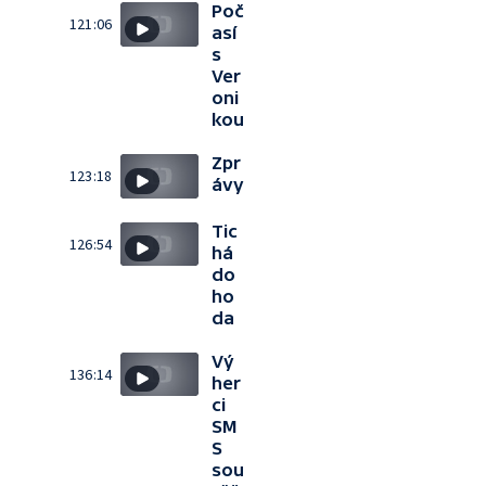
Poč
121:06
así
s
Ver
oni
kou
Zpr
123:18
ávy
Tic
126:54
há
do
ho
da
Vý
136:14
her
ci
SM
S
sou