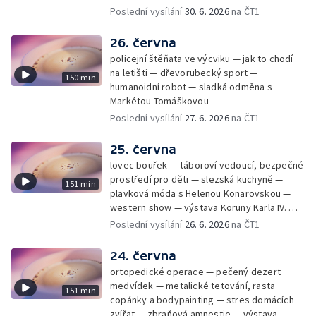
úsporám — Global Teacher Prize Czech
Poslední vysílání
30. 6. 2026
na ČT1
Republic
26. června
policejní štěňata ve výcviku — jak to chodí
na letišti — dřevorubecký sport —
150 min
humanoidní robot — sladká odměna s
Markétou Tomáškovou
Poslední vysílání
27. 6. 2026
na ČT1
25. června
lovec bouřek — táboroví vedoucí, bezpečné
prostředí pro děti — slezská kuchyně —
151 min
plavková móda s Helenou Konarovskou —
western show — výstava Koruny Karla IV. —
mladý lezecký fenomén Josef Šindel
Poslední vysílání
26. 6. 2026
na ČT1
24. června
ortopedické operace — pečený dezert
medvídek — metalické tetování, rasta
151 min
copánky a bodypainting — stres domácích
zvířat — zbraňová amnestie — výstava