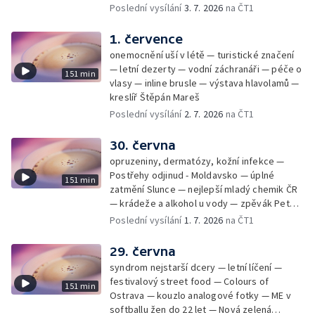
rekordmanka — psí seriál: výmarský
Poslední vysílání
3. 7. 2026
na ČT1
dlouhosrstý ohař
1. července
onemocnění uší v létě — turistické značení
— letní dezerty — vodní záchranáři — péče o
151 min
vlasy — inline brusle — výstava hlavolamů —
kreslíř Štěpán Mareš
Poslední vysílání
2. 7. 2026
na ČT1
30. června
opruzeniny, dermatózy, kožní infekce —
Postřehy odjinud - Moldavsko — úplné
151 min
zatmění Slunce — nejlepší mladý chemik ČR
— krádeže a alkohol u vody — zpěvák Peter
Cmorik
Poslední vysílání
1. 7. 2026
na ČT1
29. června
syndrom nejstarší dcery — letní líčení —
festivalový street food — Colours of
151 min
Ostrava — kouzlo analogové fotky — ME v
softballu žen do 22 let — Nová zelená