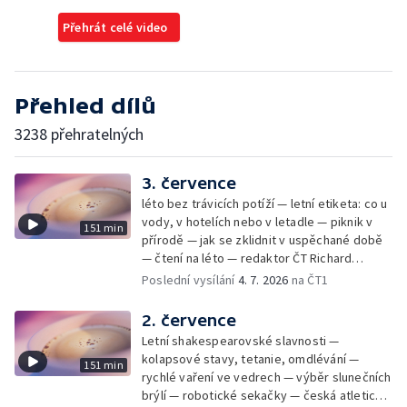
Přehrát celé video
Přehled dílů
3238 přehratelných
3. července
léto bez trávicích potíží — letní etiketa: co u
vody, v hotelích nebo v letadle — piknik v
151 min
přírodě — jak se zklidnit v uspěchané době
— čtení na léto — redaktor ČT Richard
Samko
Poslední vysílání
4. 7. 2026
na ČT1
2. července
Letní shakespearovské slavnosti —
kolapsové stavy, tetanie, omdlévání —
151 min
rychlé vaření ve vedrech — výběr slunečních
brýlí — robotické sekačky — česká atletická