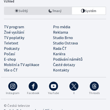
Vzhled
Světlý
Tmavý
Systém
TV program
Pro média
Živé vysílání
Reklama
TV poplatky
Studio Brno
Teletext
Studio Ostrava
Podcasty
Rada ČT
Počasí
Kariéra
E-shop
Podávání námětů
Mobilní a TV aplikace
Časté dotazy
Vše o ČT
Kontakty
Instagram
Facebook
YouTube
X
Threads
© Česká televize