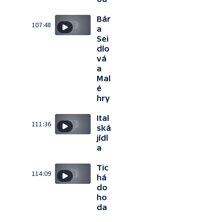
Bár
107:48
a
Sei
dlo
vá
a
Mal
é
hry
Ital
111:36
ská
jídl
a
Tic
114:09
há
do
ho
da