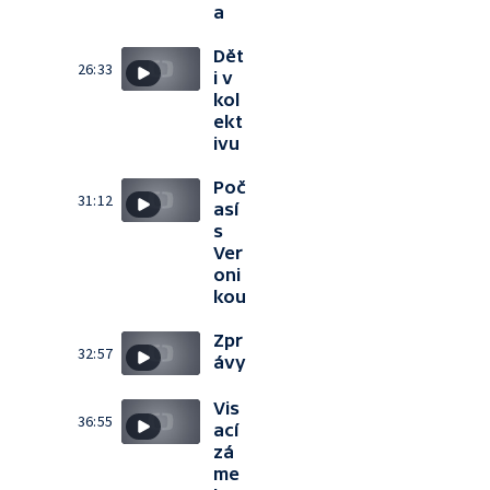
a
Dět
26:33
i v
kol
ekt
ivu
Poč
31:12
así
s
Ver
oni
kou
Zpr
32:57
ávy
Vis
36:55
ací
zá
me