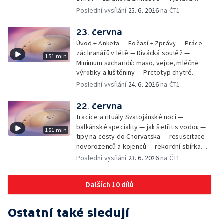
mikrofotografií rostlin — fenomenální
Poslední vysílání
25. 6. 2026
na ČT1
klavírista Matyáš Novák
23. června
Úvod + Anketa — Počasí + Zprávy — Práce
záchranářů v létě — Divácká soutěž —
151 min
Minimum sacharidů: maso, vejce, mléčné
výrobky a luštěniny — Prototyp chytré
vložky do bot pro běžce — Anketa +
Poslední vysílání
24. 6. 2026
na ČT1
Kalendárium — Škola hrou — Počasí — Práce
záchranářů v létě — Divácká soutěž —
22. června
Minimum sacharidů: maso, vejce, mléčné
tradice a rituály Svatojánské noci —
výrobky a luštěniny — Jak se udržet v
balkánské speciality — jak šetřit s vodou —
151 min
kondici v létě bez posilovny — Prototyp
tipy na cesty do Chorvatska — resuscitace
chytré vložky do bot pro běžce — Anketa +
novorozenců a kojenců — rekordní sbírka
aktuálně — Škola hrou — Upoutávka na další
velkých modelů aut — výroba šperků se
Poslední vysílání
23. 6. 2026
na ČT1
vysílání — Počasí + Zprávy — Práce
šperkařem
záchranářů v létě — Divácká soutěž —
Minimum sacharidů: maso, vejce, mléčné
Dalších 10 dílů
výrobky a luštěniny — Mezinárodní folklórní
festival ve Strážnici — Jak se udržet v
kondici v létě bez posilovny — Anketa +
Ostatní také sledují
Aktuálně — Škola hrou — Počasí — Prototyp