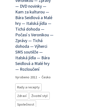
Veronikou — Zprávy
— DVD novinky —
Kam za kulturou —
Bára Seidlová a Malé
hry — Italská jídla —
Tichá dohoda —
Počasí s Veronikou —
Zprávy — Tichá
dohoda — Výherci
SMS soutěže —
Italská jídla — Bára
Seidlová a Malé hry
— Rozloučení
Vyrobeno
2012
•
Česko
Rady a recepty
Zdraví
Životní styl
Společnost