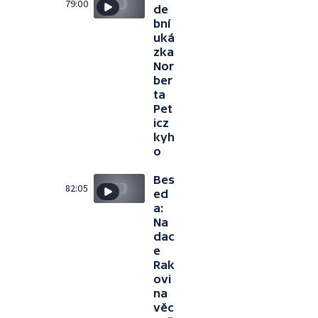
79:00
de
bní
uká
zka
Nor
ber
ta
Pet
icz
kyh
o
Bes
82:05
ed
a:
Na
dac
e
Rak
ovi
na
věc