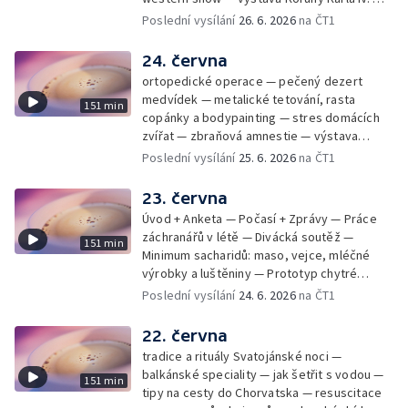
mladý lezecký fenomén Josef Šindel
Poslední vysílání
26. 6. 2026
na ČT1
24. června
ortopedické operace — pečený dezert
medvídek — metalické tetování, rasta
151 min
copánky a bodypainting — stres domácích
zvířat — zbraňová amnestie — výstava
mikrofotografií rostlin — fenomenální
Poslední vysílání
25. 6. 2026
na ČT1
klavírista Matyáš Novák
23. června
Úvod + Anketa — Počasí + Zprávy — Práce
záchranářů v létě — Divácká soutěž —
151 min
Minimum sacharidů: maso, vejce, mléčné
výrobky a luštěniny — Prototyp chytré
vložky do bot pro běžce — Anketa +
Poslední vysílání
24. 6. 2026
na ČT1
Kalendárium — Škola hrou — Počasí — Práce
záchranářů v létě — Divácká soutěž —
22. června
Minimum sacharidů: maso, vejce, mléčné
tradice a rituály Svatojánské noci —
výrobky a luštěniny — Jak se udržet v
balkánské speciality — jak šetřit s vodou —
151 min
kondici v létě bez posilovny — Prototyp
tipy na cesty do Chorvatska — resuscitace
chytré vložky do bot pro běžce — Anketa +