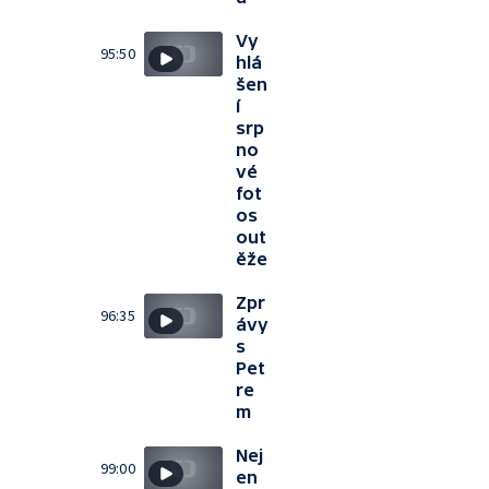
Vy
95:50
hlá
šen
í
srp
no
vé
fot
os
out
ěže
Zpr
96:35
ávy
s
Pet
re
m
Nej
99:00
en