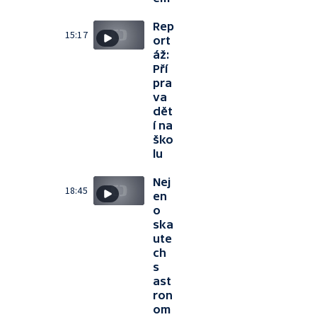
Rep
15:17
ort
áž:
Pří
pra
va
dět
í na
ško
lu
Nej
18:45
en
o
ska
ute
ch
s
ast
ron
om