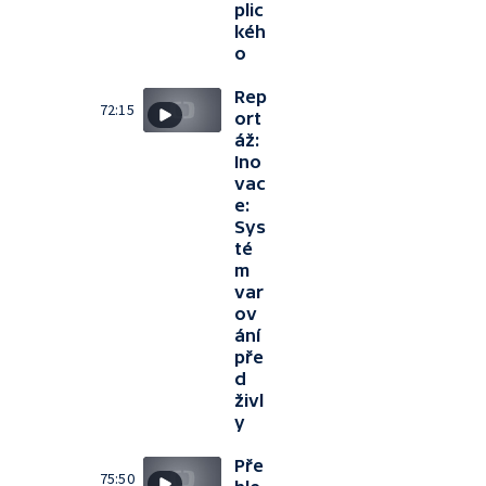
plic
kéh
o
Rep
72:15
ort
áž:
Ino
vac
e:
Sys
té
m
var
ov
ání
pře
d
živl
y
Pře
75:50