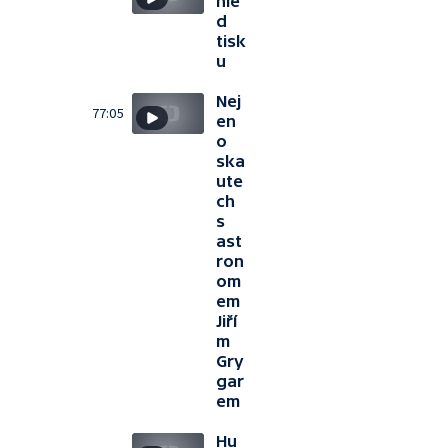
hle
d
tisk
u
Nej
77:05
en
o
ska
ute
ch
s
ast
ron
om
em
Jiří
m
Gry
gar
em
Hu