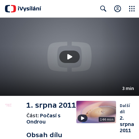
Close
Search
3 min
1. srpna 2011
Další
díl
Část:
Počasí s
2.
144 min
Ondrou
srpna
2011
Obsah dílu