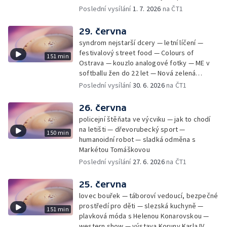
Cmorik
Poslední vysílání
1. 7. 2026
na ČT1
29. června
syndrom nejstarší dcery — letní líčení —
festivalový street food — Colours of
151 min
Ostrava — kouzlo analogové fotky — ME v
softballu žen do 22 let — Nová zelená
úsporám — Global Teacher Prize Czech
Poslední vysílání
30. 6. 2026
na ČT1
Republic
26. června
policejní štěňata ve výcviku — jak to chodí
na letišti — dřevorubecký sport —
150 min
humanoidní robot — sladká odměna s
Markétou Tomáškovou
Poslední vysílání
27. 6. 2026
na ČT1
25. června
lovec bouřek — táboroví vedoucí, bezpečné
prostředí pro děti — slezská kuchyně —
151 min
plavková móda s Helenou Konarovskou —
western show — výstava Koruny Karla IV. —