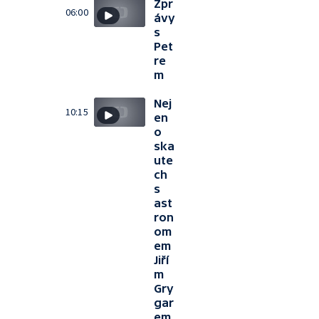
Zpr
06:00
ávy
s
Pet
re
m
Nej
10:15
en
o
ska
ute
ch
s
ast
ron
om
em
Jiří
m
Gry
gar
em