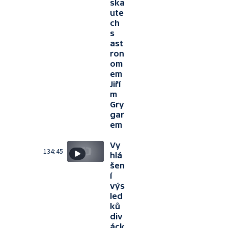
ska
ute
ch
s
ast
ron
om
em
Jiří
m
Gry
gar
em
Vy
134:45
hlá
šen
í
výs
led
ků
div
áck