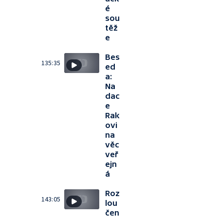
é
sou
těž
e
Bes
135:35
ed
a:
Na
dac
e
Rak
ovi
na
věc
veř
ejn
á
Roz
143:05
lou
čen