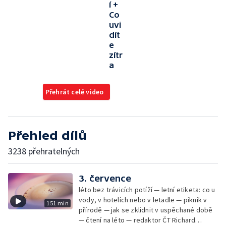
í +
Co
uvi
dít
e
zítr
a
Přehrát celé video
Přehled dílů
3238 přehratelných
3. července
léto bez trávicích potíží — letní etiketa: co u
vody, v hotelích nebo v letadle — piknik v
151 min
přírodě — jak se zklidnit v uspěchané době
— čtení na léto — redaktor ČT Richard