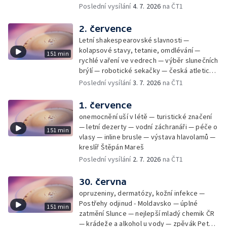
Samko
Poslední vysílání
4. 7. 2026
na ČT1
2. července
Letní shakespearovské slavnosti —
kolapsové stavy, tetanie, omdlévání —
151 min
rychlé vaření ve vedrech — výběr slunečních
brýlí — robotické sekačky — česká atletická
rekordmanka — psí seriál: výmarský
Poslední vysílání
3. 7. 2026
na ČT1
dlouhosrstý ohař
1. července
onemocnění uší v létě — turistické značení
— letní dezerty — vodní záchranáři — péče o
151 min
vlasy — inline brusle — výstava hlavolamů —
kreslíř Štěpán Mareš
Poslední vysílání
2. 7. 2026
na ČT1
30. června
opruzeniny, dermatózy, kožní infekce —
Postřehy odjinud - Moldavsko — úplné
151 min
zatmění Slunce — nejlepší mladý chemik ČR
— krádeže a alkohol u vody — zpěvák Peter