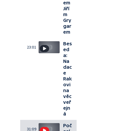
em
Jiří
m
Gry
gar
em
Bes
23:01
ed
a:
Na
dac
e
Rak
ovi
na
věc
veř
ejn
á
Poč
31:09