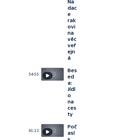
Na
dac
e
rak
ovi
na
věc
veř
ejn
á
Bes
54:55
ed
a:
Jídl
o
na
ces
ty
Poč
61:22
así
s