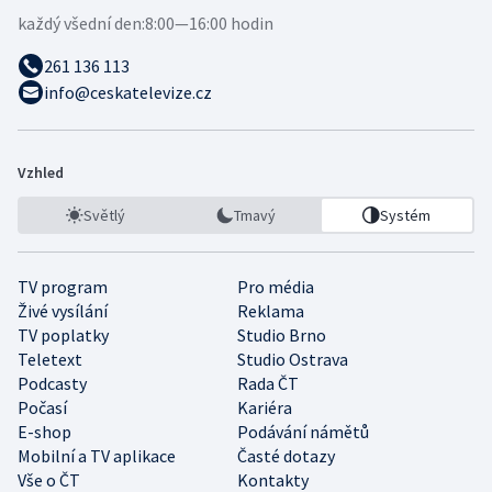
každý všední den:
8:00—16:00 hodin
261 136 113
info@ceskatelevize.cz
Vzhled
Světlý
Tmavý
Systém
TV program
Pro média
Živé vysílání
Reklama
TV poplatky
Studio Brno
Teletext
Studio Ostrava
Podcasty
Rada ČT
Počasí
Kariéra
E-shop
Podávání námětů
Mobilní a TV aplikace
Časté dotazy
Vše o ČT
Kontakty