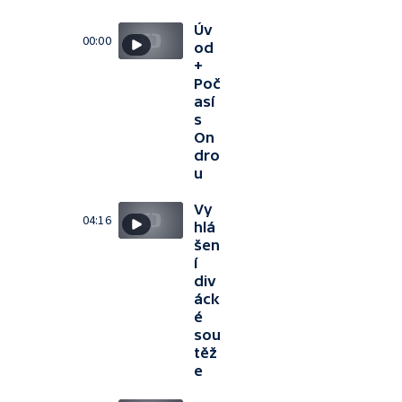
Úv
00:00
od
+
Poč
así
s
On
dro
u
Vy
04:16
hlá
šen
í
div
áck
é
sou
těž
e