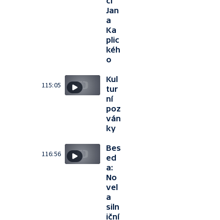
cí
Jan
a
Ka
plic
kéh
o
Kul
115:05
tur
ní
poz
ván
ky
Bes
116:56
ed
a:
No
vel
a
siln
iční