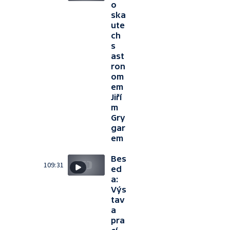
o
ska
ute
ch
s
ast
ron
om
em
Jiří
m
Gry
gar
em
Bes
109:31
ed
a:
Výs
tav
a
pra