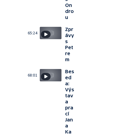
On
dro
u
Zpr
65:24
ávy
s
Pet
re
m
Bes
68:01
ed
a:
Výs
tav
a
pra
cí
Jan
a
Ka