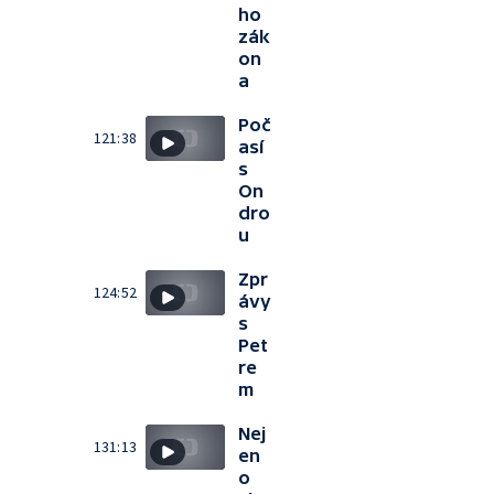
ho
zák
on
a
Poč
121:38
así
s
On
dro
u
Zpr
124:52
ávy
s
Pet
re
m
Nej
131:13
en
o