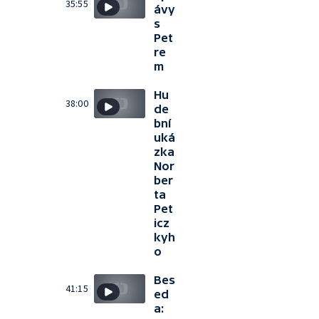
35:55
ávy
s
Pet
re
m
Hu
38:00
de
bní
uká
zka
Nor
ber
ta
Pet
icz
kyh
o
Bes
41:15
ed
a: