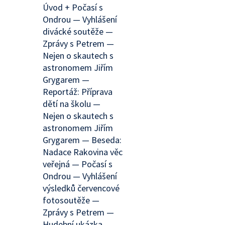
Úvod + Počasí s
Ondrou — Vyhlášení
divácké soutěže —
Zprávy s Petrem —
Nejen o skautech s
astronomem Jiřím
Grygarem —
Reportáž: Příprava
dětí na školu —
Nejen o skautech s
astronomem Jiřím
Grygarem — Beseda:
Nadace Rakovina věc
veřejná — Počasí s
Ondrou — Vyhlášení
výsledků červencové
fotosoutěže —
Zprávy s Petrem —
Hudební ukázka