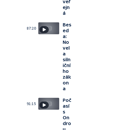
veř
ejn
á
Bes
87:20
ed
a:
No
vel
a
siln
iční
ho
zák
on
a
Poč
91:15
así
s
On
dro
u