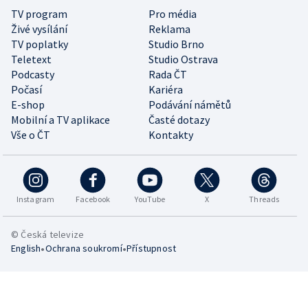
TV program
Pro média
Živé vysílání
Reklama
TV poplatky
Studio Brno
Teletext
Studio Ostrava
Podcasty
Rada ČT
Počasí
Kariéra
E-shop
Podávání námětů
Mobilní a TV aplikace
Časté dotazy
Vše o ČT
Kontakty
Instagram
Facebook
YouTube
X
Threads
© Česká televize
•
•
English
Ochrana soukromí
Přístupnost