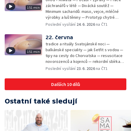
záchranářů v létě — Divácká soutěž —
151 min
Minimum sacharidů: maso, vejce, mléčné
výrobky a luštěniny — Prototyp chytré
vložky do bot pro běžce — Anketa +
Poslední vysílání
24. 6. 2026
na ČT1
Kalendárium — Škola hrou — Počasí — Práce
záchranářů v létě — Divácká soutěž —
22. června
Minimum sacharidů: maso, vejce, mléčné
tradice a rituály Svatojánské noci —
výrobky a luštěniny — Jak se udržet v
balkánské speciality — jak šetřit s vodou —
151 min
kondici v létě bez posilovny — Prototyp
tipy na cesty do Chorvatska — resuscitace
chytré vložky do bot pro běžce — Anketa +
novorozenců a kojenců — rekordní sbírka
aktuálně — Škola hrou — Upoutávka na další
velkých modelů aut — výroba šperků se
Poslední vysílání
23. 6. 2026
na ČT1
vysílání — Počasí + Zprávy — Práce
šperkařem
záchranářů v létě — Divácká soutěž —
Minimum sacharidů: maso, vejce, mléčné
Dalších 10 dílů
výrobky a luštěniny — Mezinárodní folklórní
festival ve Strážnici — Jak se udržet v
kondici v létě bez posilovny — Anketa +
Ostatní také sledují
Aktuálně — Škola hrou — Počasí — Prototyp
chytré vložky do bot pro běžce — Divácká
soutěž — Kniha veselých říkanek Hrátky se
zvířátky — Práce záchranářů v létě — Jak se
udržet v kondici v létě bez posilovny —