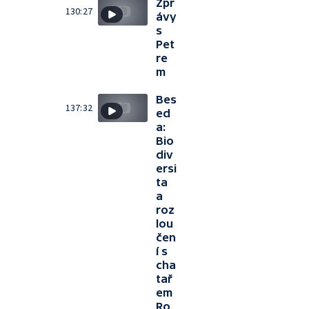
Zpr
130:27
ávy
s
Pet
re
m
Bes
137:32
ed
a:
Bio
div
ersi
ta
a
roz
lou
čen
í s
cha
tař
em
Ro