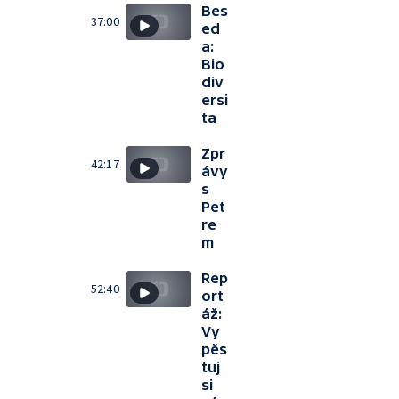
Bes
37:00
ed
a:
Bio
div
ersi
ta
Zpr
42:17
ávy
s
Pet
re
m
Rep
52:40
ort
áž:
Vy
pěs
tuj
si