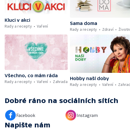
Škola hrou — Upoutávka na další vysílání —
Počasí + Zprávy — Mezinárodní folklórní
festival ve Strážnici — Minimum sacharidů:
Kluci v akci
maso, vejce, mléčné výrobky a luštěniny —
Sama doma
Rady a recepty
Vaření
Kniha veselých říkanek Hrátky se zvířátky —
Rady a recepty
Zdraví
Životn
Umělecký festival Pohoda 2026 —
Vyhodnocení ankety + ČT tipy —
Vyhodnocení divácké soutěže — Práce
záchranářů v létě
Všechno, co mám ráda
Hobby naší doby
Rady a recepty
Vaření
Zahrada
Rady a recepty
Vaření
Zahra
Dobré ráno
na sociálních sítích
Facebook
Instagram
Napište nám