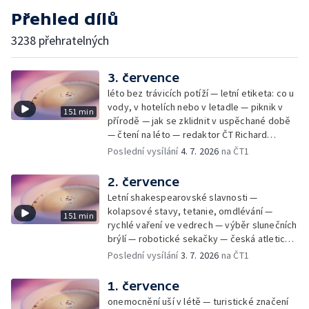
Přehled dílů
3238 přehratelných
3. července
léto bez trávicích potíží — letní etiketa: co u
vody, v hotelích nebo v letadle — piknik v
151 min
přírodě — jak se zklidnit v uspěchané době
— čtení na léto — redaktor ČT Richard
Samko
Poslední vysílání
4. 7. 2026
na ČT1
2. července
Letní shakespearovské slavnosti —
kolapsové stavy, tetanie, omdlévání —
151 min
rychlé vaření ve vedrech — výběr slunečních
brýlí — robotické sekačky — česká atletická
rekordmanka — psí seriál: výmarský
Poslední vysílání
3. 7. 2026
na ČT1
dlouhosrstý ohař
1. července
onemocnění uší v létě — turistické značení