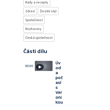
Rady a recepty
Zdraví
Životní styl
Společnost
Rozhovory
Česká společnost
Části dílu
Úv
00:00
od
a
poč
así
s
Ver
oni
kou