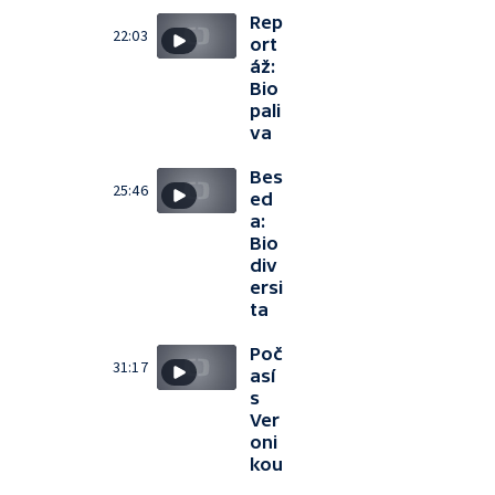
Rep
22:03
ort
áž:
Bio
pali
va
Bes
25:46
ed
a:
Bio
div
ersi
ta
Poč
31:17
así
s
Ver
oni
kou