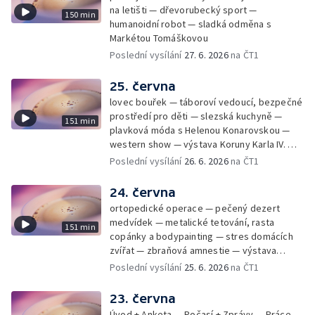
na letišti — dřevorubecký sport —
150 min
humanoidní robot — sladká odměna s
Markétou Tomáškovou
Poslední vysílání
27. 6. 2026
na ČT1
25. června
lovec bouřek — táboroví vedoucí, bezpečné
prostředí pro děti — slezská kuchyně —
151 min
plavková móda s Helenou Konarovskou —
western show — výstava Koruny Karla IV. —
mladý lezecký fenomén Josef Šindel
Poslední vysílání
26. 6. 2026
na ČT1
24. června
ortopedické operace — pečený dezert
medvídek — metalické tetování, rasta
151 min
copánky a bodypainting — stres domácích
zvířat — zbraňová amnestie — výstava
mikrofotografií rostlin — fenomenální
Poslední vysílání
25. 6. 2026
na ČT1
klavírista Matyáš Novák
23. června
Úvod + Anketa — Počasí + Zprávy — Práce