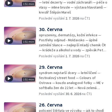
— letní dezerty — vodní záchranáři — péče o
151 min
vlasy — inline brusle — výstava hlavolamů —
kreslíř Štěpán Mareš
Poslední vysílání
2. 7. 2026
na ČT1
30. června
opruzeniny, dermatózy, kožní infekce —
Postřehy odjinud - Moldavsko — úplné
151 min
zatmění Slunce — nejlepší mladý chemik ČR
— krádeže a alkohol u vody — zpěvák Peter
Cmorik
Poslední vysílání
1. 7. 2026
na ČT1
29. června
syndrom nejstarší dcery — letní líčení —
festivalový street food — Colours of
151 min
Ostrava — kouzlo analogové fotky — ME v
softballu žen do 22 let — Nová zelená
úsporám — Global Teacher Prize Czech
Poslední vysílání
30. 6. 2026
na ČT1
Republic
26. června
policejní štěňata ve výcviku — jak to chodí