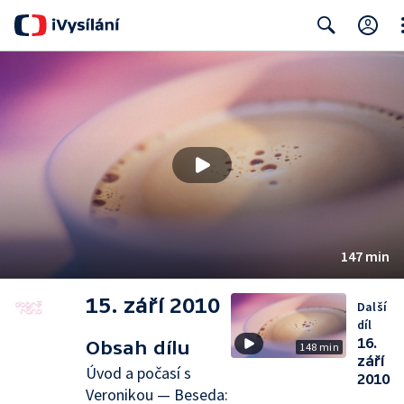
Cl
Search
147 min
15. září 2010
Další
díl
16.
Obsah dílu
148 min
září
Úvod a počasí s
2010
Veronikou — Beseda: