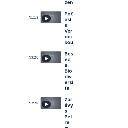
zen
Poč
91:12
así
s
Ver
oni
kou
Bes
93:20
ed
a:
Bio
div
ersi
ta
Zpr
97:28
ávy
s
Pet
re