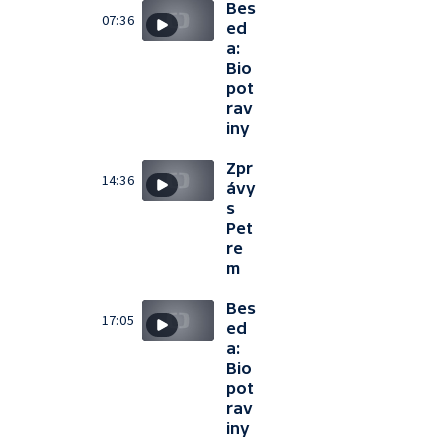
Bes
07:36
ed
a:
Bio
pot
rav
iny
Zpr
14:36
ávy
s
Pet
re
m
Bes
17:05
ed
a:
Bio
pot
rav
iny