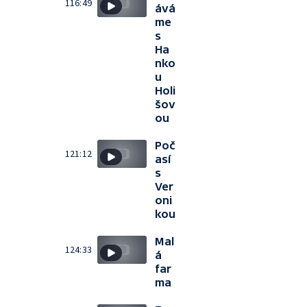
116:49
ává
me
s
Ha
nko
u
Holi
šov
ou
Poč
121:12
así
s
Ver
oni
kou
Mal
124:33
á
far
ma