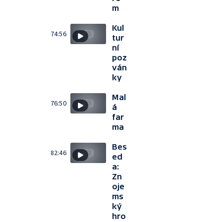
m
Kul
74:56
tur
ní
poz
ván
ky
Mal
76:50
á
far
ma
Bes
82:46
ed
a:
Zn
oje
ms
ký
hro