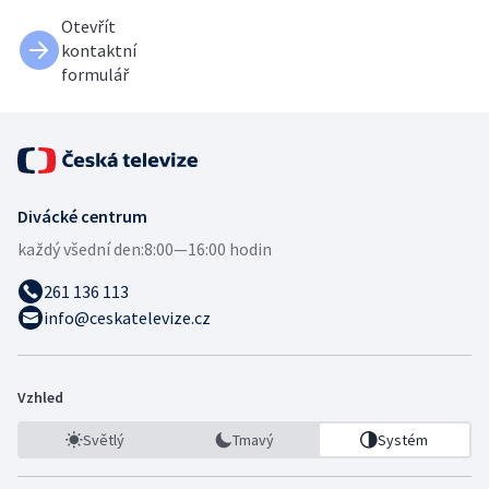
Otevřít
kontaktní
formulář
Divácké centrum
každý všední den:
8:00—16:00 hodin
261 136 113
info@ceskatelevize.cz
Vzhled
Světlý
Tmavý
Systém