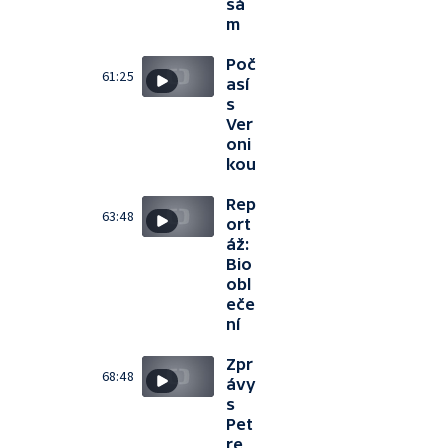
sá
m
Poč
61:25
así
s
Ver
oni
kou
Rep
63:48
ort
áž:
Bio
obl
eče
ní
Zpr
68:48
ávy
s
Pet
re