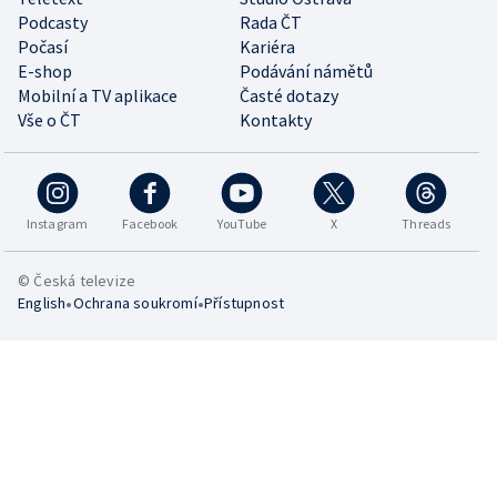
Podcasty
Rada ČT
Počasí
Kariéra
E-shop
Podávání námětů
Mobilní a TV aplikace
Časté dotazy
Vše o ČT
Kontakty
Instagram
Facebook
YouTube
X
Threads
© Česká televize
•
•
English
Ochrana soukromí
Přístupnost