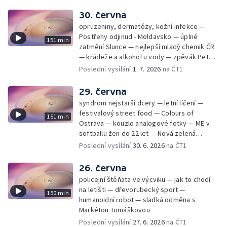
30. června
opruzeniny, dermatózy, kožní infekce —
Postřehy odjinud - Moldavsko — úplné
151 min
zatmění Slunce — nejlepší mladý chemik ČR
— krádeže a alkohol u vody — zpěvák Peter
Cmorik
Poslední vysílání
1. 7. 2026
na ČT1
29. června
syndrom nejstarší dcery — letní líčení —
festivalový street food — Colours of
151 min
Ostrava — kouzlo analogové fotky — ME v
softballu žen do 22 let — Nová zelená
úsporám — Global Teacher Prize Czech
Poslední vysílání
30. 6. 2026
na ČT1
Republic
26. června
policejní štěňata ve výcviku — jak to chodí
na letišti — dřevorubecký sport —
150 min
humanoidní robot — sladká odměna s
Markétou Tomáškovou
Poslední vysílání
27. 6. 2026
na ČT1