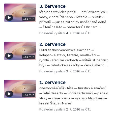
3. července
léto bez trávicích potíží — letní etiketa: co u
vody, v hotelích nebo v letadle — piknik v
151 min
přírodě — jak se zklidnit v uspěchané době
— čtení na léto — redaktor ČT Richard
Samko
Poslední vysílání
4. 7. 2026
na ČT1
2. července
Letní shakespearovské slavnosti —
kolapsové stavy, tetanie, omdlévání —
151 min
rychlé vaření ve vedrech — výběr slunečních
brýlí — robotické sekačky — česká atletická
rekordmanka — psí seriál: výmarský
Poslední vysílání
3. 7. 2026
na ČT1
dlouhosrstý ohař
1. července
onemocnění uší v létě — turistické značení
— letní dezerty — vodní záchranáři — péče o
151 min
vlasy — inline brusle — výstava hlavolamů —
kreslíř Štěpán Mareš
Poslední vysílání
2. 7. 2026
na ČT1