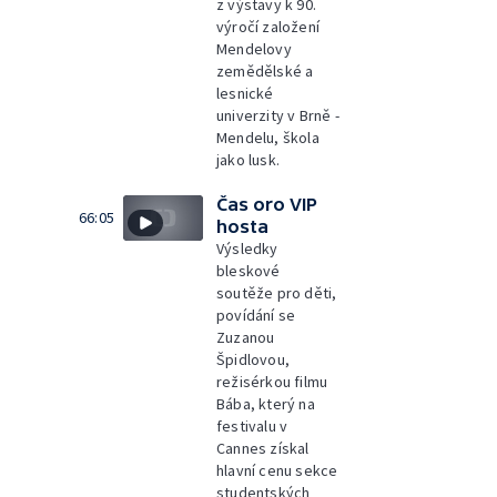
z výstavy k 90.
výročí založení
Mendelovy
zemědělské a
lesnické
univerzity v Brně -
Mendelu, škola
jako lusk.
Čas oro VIP
66:05
hosta
Výsledky
bleskové
soutěže pro děti,
povídání se
Zuzanou
Špidlovou,
režisérkou filmu
Bába, který na
festivalu v
Cannes získal
hlavní cenu sekce
studentských