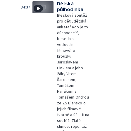
Dětská
34:37
půlhodinka
Blesková soutěž
pro děti, dětská
anketa "Kdo je to
důchodce?",
beseda s
vedoucím
filmového
kroužku
Jaroslavem
Cinklem a jeho
žáky Vítem
Šarounem,
Tomášem
Hanákem a
Tomášem Ondrou
ze ZŠ Blansko o
jejich filmové
tvorbě a účasti na
soutěži Zlaté
slunce, reportáž