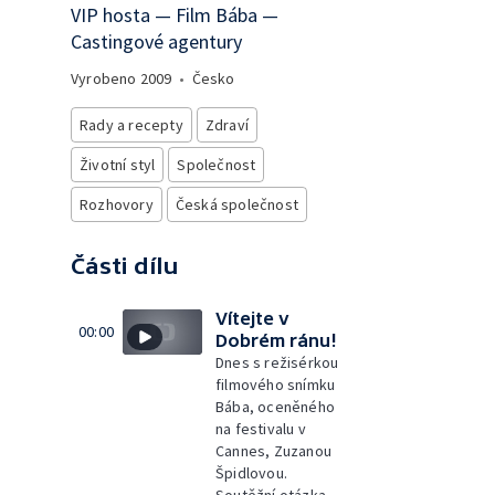
VIP hosta — Film Bába —
Castingové agentury
Vyrobeno
2009
•
Česko
Rady a recepty
Zdraví
Životní styl
Společnost
Rozhovory
Česká společnost
Části dílu
Vítejte v
00:00
Dobrém ránu!
Dnes s režisérkou
filmového snímku
Bába, oceněného
na festivalu v
Cannes, Zuzanou
Špidlovou.