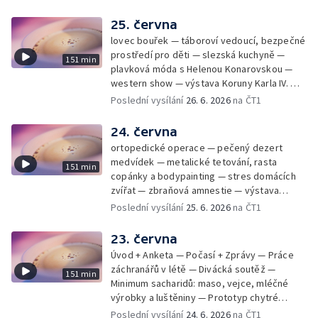
25. června
lovec bouřek — táboroví vedoucí, bezpečné
prostředí pro děti — slezská kuchyně —
151 min
plavková móda s Helenou Konarovskou —
western show — výstava Koruny Karla IV. —
mladý lezecký fenomén Josef Šindel
Poslední vysílání
26. 6. 2026
na ČT1
24. června
ortopedické operace — pečený dezert
medvídek — metalické tetování, rasta
151 min
copánky a bodypainting — stres domácích
zvířat — zbraňová amnestie — výstava
mikrofotografií rostlin — fenomenální
Poslední vysílání
25. 6. 2026
na ČT1
klavírista Matyáš Novák
23. června
Úvod + Anketa — Počasí + Zprávy — Práce
záchranářů v létě — Divácká soutěž —
151 min
Minimum sacharidů: maso, vejce, mléčné
výrobky a luštěniny — Prototyp chytré
vložky do bot pro běžce — Anketa +
Poslední vysílání
24. 6. 2026
na ČT1