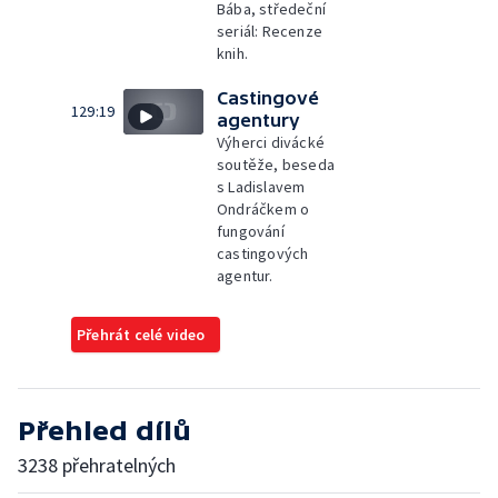
Bába, středeční
seriál: Recenze
knih.
Castingové
129:19
agentury
Výherci divácké
soutěže, beseda
s Ladislavem
Ondráčkem o
fungování
castingových
agentur.
Přehrát celé video
Přehled dílů
3238 přehratelných