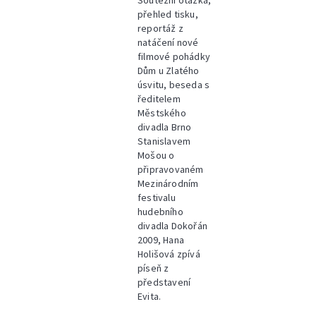
Soutěžní otázka,
přehled tisku,
reportáž z
natáčení nové
filmové pohádky
Dům u Zlatého
úsvitu, beseda s
ředitelem
Městského
divadla Brno
Stanislavem
Mošou o
připravovaném
Mezinárodním
festivalu
hudebního
divadla Dokořán
2009, Hana
Holišová zpívá
píseň z
představení
Evita.