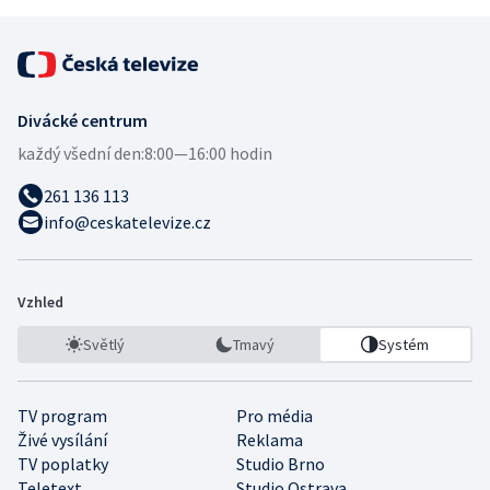
Divácké centrum
každý všední den:
8:00—16:00 hodin
261 136 113
info@ceskatelevize.cz
Vzhled
Světlý
Tmavý
Systém
TV program
Pro média
Živé vysílání
Reklama
TV poplatky
Studio Brno
Teletext
Studio Ostrava