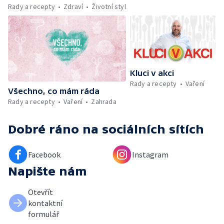
Kniha veselých říkanek Hrátky se zvířátky —
Rady a recepty
Zdraví
Životní styl
Umělecký festival Pohoda 2026 —
Vyhodnocení ankety + ČT tipy —
Vyhodnocení divácké soutěže — Práce
záchranářů v létě
Kluci v akci
Rady a recepty
Vaření
Všechno, co mám ráda
Rady a recepty
Vaření
Zahrada
Dobré ráno
na sociálních sítích
Facebook
Instagram
Napište nám
Otevřít
kontaktní
formulář