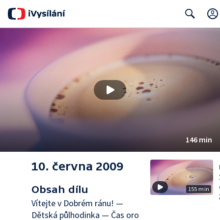
Search
146 min
10. června 2009
Obsah dílu
155 min
Vítejte v Dobrém ránu! —
Dětská půlhodinka — Čas oro