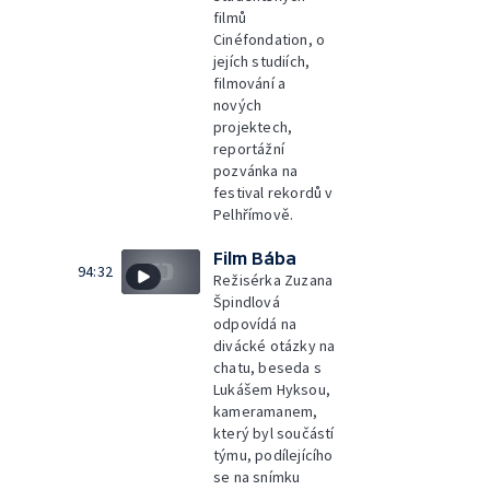
filmů
Cinéfondation, o
jejích studiích,
filmování a
nových
projektech,
reportážní
pozvánka na
festival rekordů v
Pelhřímově.
Film Bába
94:32
Režisérka Zuzana
Špindlová
odpovídá na
divácké otázky na
chatu, beseda s
Lukášem Hyksou,
kameramanem,
který byl součástí
týmu, podílejícího
se na snímku