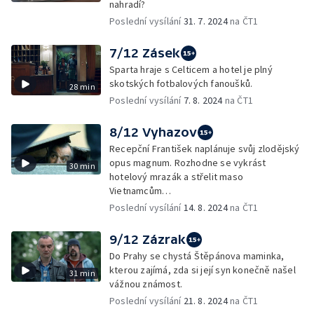
nahradí?
Poslední vysílání
31. 7. 2024
na ČT1
7/12 Zásek
Sparta hraje s Celticem a hotel je plný
skotských fotbalových fanoušků.
28 min
Poslední vysílání
7. 8. 2024
na ČT1
8/12 Vyhazov
Recepční František naplánuje svůj zlodějský
opus magnum. Rozhodne se vykrást
30 min
hotelový mrazák a střelit maso
Vietnamcům…
Poslední vysílání
14. 8. 2024
na ČT1
9/12 Zázrak
Do Prahy se chystá Štěpánova maminka,
kterou zajímá, zda si její syn konečně našel
31 min
vážnou známost.
Poslední vysílání
21. 8. 2024
na ČT1