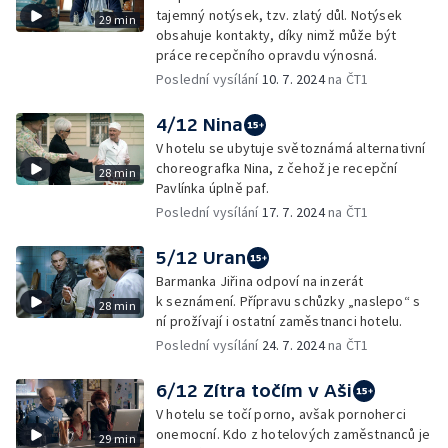
tajemný notýsek, tzv. zlatý důl. Notýsek
29 min
obsahuje kontakty, díky nimž může být
práce recepčního opravdu výnosná.
Poslední vysílání
10. 7. 2024
na ČT1
4/12 Nina
V hotelu se ubytuje světoznámá alternativní
choreografka Nina, z čehož je recepční
28 min
Pavlínka úplně paf.
Poslední vysílání
17. 7. 2024
na ČT1
5/12 Uran
Barmanka Jiřina odpoví na inzerát
k seznámení. Přípravu schůzky „naslepo“ s
28 min
ní prožívají i ostatní zaměstnanci hotelu.
Poslední vysílání
24. 7. 2024
na ČT1
6/12 Zítra točím v Aši
V hotelu se točí porno, avšak pornoherci
onemocní. Kdo z hotelových zaměstnanců je
29 min