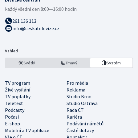
každý všední den:
8:00—16:00 hodin
261 136 113
info@ceskatelevize.cz
Vzhled
Světlý
Tmavý
Systém
TV program
Pro média
Živé vysílání
Reklama
TV poplatky
Studio Brno
Teletext
Studio Ostrava
Podcasty
Rada ČT
Počasí
Kariéra
E-shop
Podávání námětů
Mobilní a TV aplikace
Časté dotazy
Vše o ČT
Kontakty