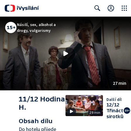
Close
Search
Násilí, sex, alkohol a
drogy, vulgarismy
27 min
11/12 Hodina
Další díl
12/12
H.
Třináct
29 min
sirotků
Obsah dílu
Do hotelu přijede