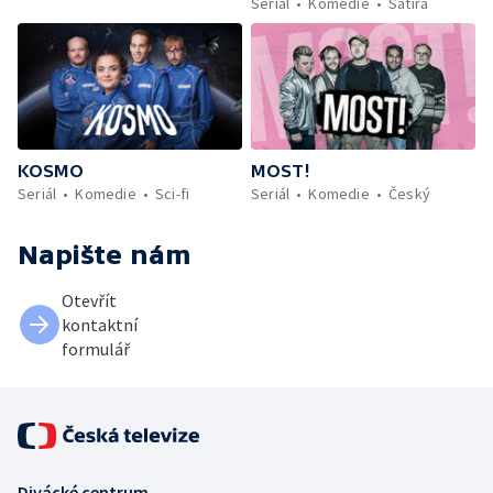
Seriál
Komedie
Satira
KOSMO
MOST!
Seriál
Komedie
Sci-fi
Seriál
Komedie
Český
Napište nám
Otevřít
kontaktní
formulář
Divácké centrum