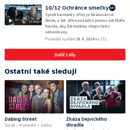
10/12 Ochránce smečky
Synek barmanky Jiřiny je šikanován ve
škole, a tak Jiřina požádá o pomoc údržbáře
27 min
Davida, aby dal malému chlapci lekci
sebeobrany.
Poslední vysílání
28. 8. 2024
na ČT1
Další 2 díly
Ostatní také sledují
Dabing Street
Zkáza Dejvického
divadla
Seriál
Komedie
Satira