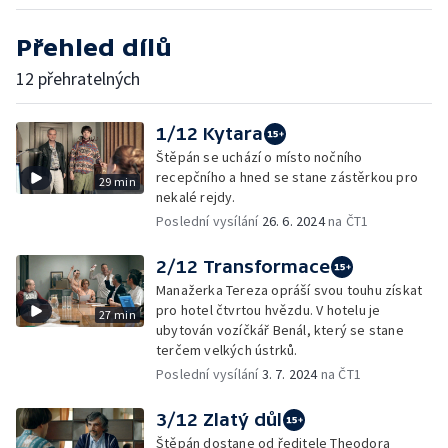
Přehled dílů
12 přehratelných
1/12 Kytara
Štěpán se uchází o místo nočního
recepčního a hned se stane zástěrkou pro
29 min
nekalé rejdy.
Poslední vysílání
26. 6. 2024
na ČT1
2/12 Transformace
Manažerka Tereza opráší svou touhu získat
pro hotel čtvrtou hvězdu. V hotelu je
27 min
ubytován vozíčkář Benál, který se stane
terčem velkých ústrků.
Poslední vysílání
3. 7. 2024
na ČT1
3/12 Zlatý důl
Štěpán dostane od ředitele Theodora