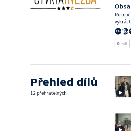
Obsa
Recepčn
vykrás
Seriál
Přehled dílů
12 přehratelných