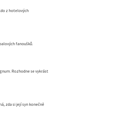
Kdo z hotelových
tbalových fanoušků.
agnum. Rozhodne se vykrást
, zda si její syn konečně