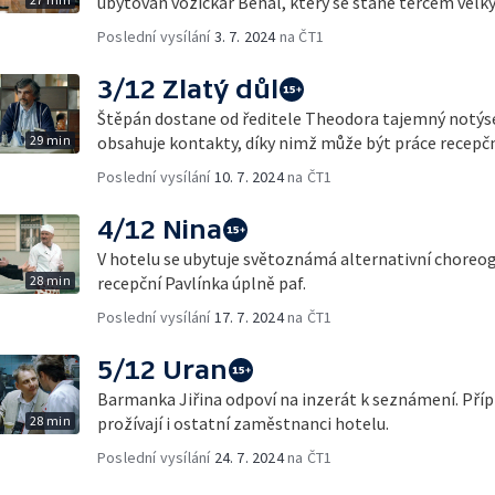
ubytován vozíčkář Benál, který se stane terčem velký
Poslední vysílání
3. 7. 2024
na ČT1
3/12 Zlatý důl
Štěpán dostane od ředitele Theodora tajemný notýsek
29 min
obsahuje kontakty, díky nimž může být práce recepč
Poslední vysílání
10. 7. 2024
na ČT1
4/12 Nina
V hotelu se ubytuje světoznámá alternativní choreog
28 min
recepční Pavlínka úplně paf.
Poslední vysílání
17. 7. 2024
na ČT1
5/12 Uran
Barmanka Jiřina odpoví na inzerát k seznámení. Příp
28 min
prožívají i ostatní zaměstnanci hotelu.
Poslední vysílání
24. 7. 2024
na ČT1