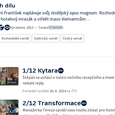
h dílu
í František naplánuje svůj zlodějský opus magnum. Rozhod
t hotelový mrazák a střelit maso Vietnamcům…
Vyrobeno
2013
•
Česko
Komediální seriál
Satirický seriál
Český seriál
1/12 Kytara
Štěpán se uchází o místo nočního recepčního a hned 
29 min
nekalé rejdy.
Poslední vysílání
26. 6. 2024
na ČT1
2/12 Transformace
Manažerka Tereza opráší svou touhu získat pro hotel 
27 min