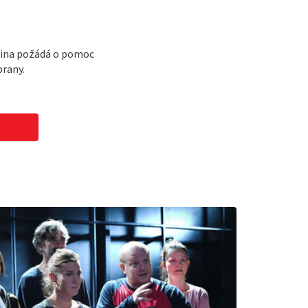
iřina požádá o pomoc
brany.