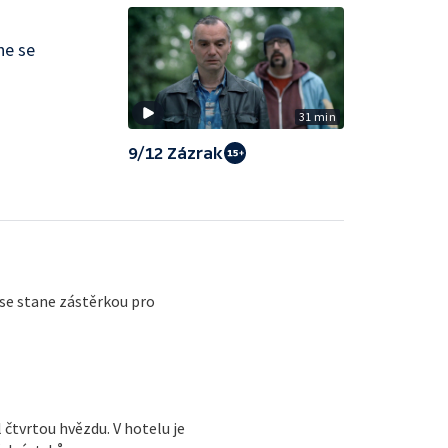
ne se
31 min
9/12 Zázrak
se stane zástěrkou pro
čtvrtou hvězdu. V hotelu je