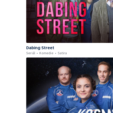
Dabing Street
Seriál
Komedie
Satira