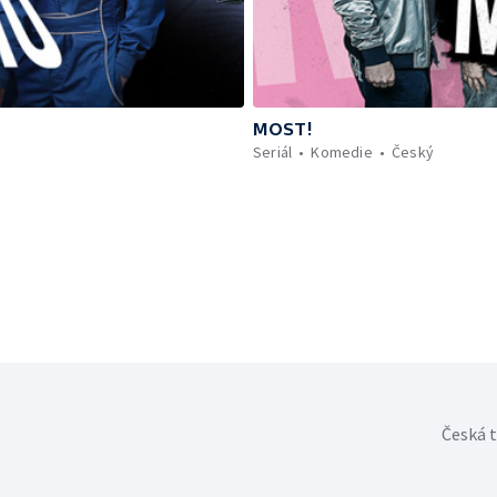
MOST!
Seriál
Komedie
Český
Česká t