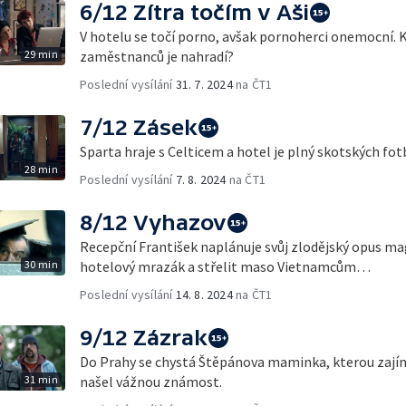
6/12 Zítra točím v Aši
V hotelu se točí porno, avšak pornoherci onemocní. 
29 min
zaměstnanců je nahradí?
Poslední vysílání
31. 7. 2024
na ČT1
7/12 Zásek
Sparta hraje s Celticem a hotel je plný skotských fo
28 min
Poslední vysílání
7. 8. 2024
na ČT1
8/12 Vyhazov
Recepční František naplánuje svůj zlodějský opus m
30 min
hotelový mrazák a střelit maso Vietnamcům…
Poslední vysílání
14. 8. 2024
na ČT1
9/12 Zázrak
Do Prahy se chystá Štěpánova maminka, kterou zajímá
31 min
našel vážnou známost.