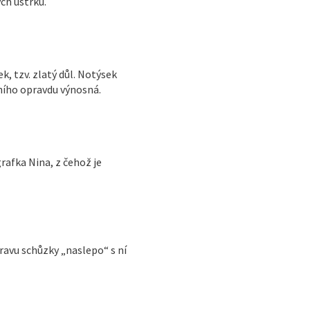
ch ústrků.
, tzv. zlatý důl. Notýsek
ního opravdu výnosná.
rafka Nina, z čehož je
ravu schůzky „naslepo“ s ní