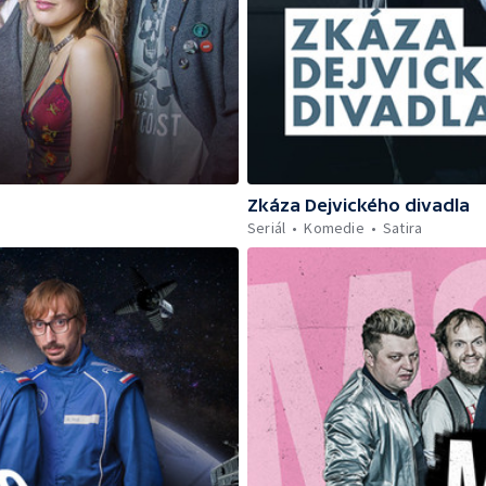
Zkáza Dejvického divadla
Seriál
Komedie
Satira