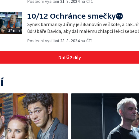
Poslední vysílání
21. 8. 2024
na ČT1
10/12 Ochránce smečky
Synek barmanky Jiřiny je šikanován ve škole, a tak J
27 min
údržbáře Davida, aby dal malému chlapci lekci sebeo
Poslední vysílání
28. 8. 2024
na ČT1
Další 2 díly
í