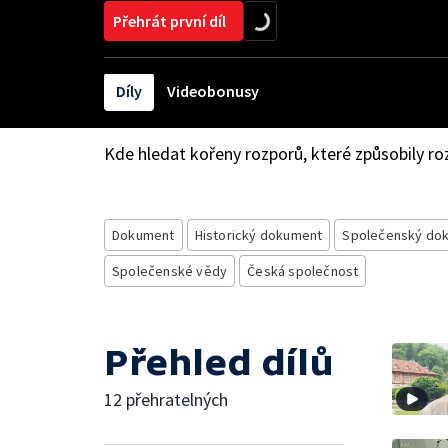
Přehrát první díl
Díly
Videobonusy
Kde hledat kořeny rozporů, které způsobily r
Dokument
Historický dokument
Společenský do
Společenské vědy
Česká společnost
Přehled dílů
12 přehratelných