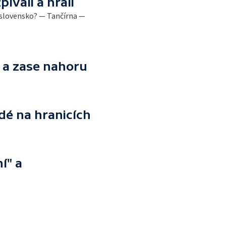
pívali a hráli
slovensko? — Tančírna —
ů a zase nahoru
lidé na hranicích
ní" a