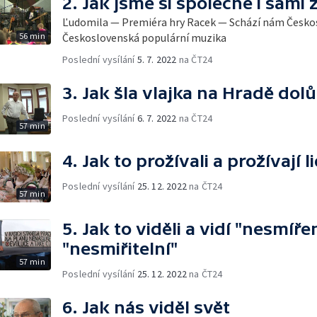
2. Jak jsme si společně i sami z
Ľudomila — Premiéra hry Racek — Schází nám Česko
56 min
Československá populární muzika
Poslední vysílání
5. 7. 2022
na ČT24
3. Jak šla vlajka na Hradě dol
Poslední vysílání
6. 7. 2022
na ČT24
57 min
4. Jak to prožívali a prožívají 
Poslední vysílání
25. 12. 2022
na ČT24
57 min
5. Jak to viděli a vidí "nesmíře
"nesmiřitelní"
57 min
Poslední vysílání
25. 12. 2022
na ČT24
6. Jak nás viděl svět