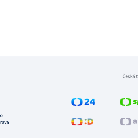
Česká t
no
trava