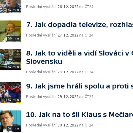
Poslední vysílání
26. 12. 2022
na ČT24
57 min
7. Jak dopadla televize, rozhla
Poslední vysílání
27. 12. 2022
na ČT24
56 min
8. Jak to viděli a vidí Slováci 
Slovensku
57 min
Poslední vysílání
28. 12. 2022
na ČT24
9. Jak jsme hráli spolu a proti
Poslední vysílání
29. 12. 2022
na ČT24
57 min
10. Jak na to šli Klaus s Mečia
Poslední vysílání
30. 12. 2022
na ČT24
57 min