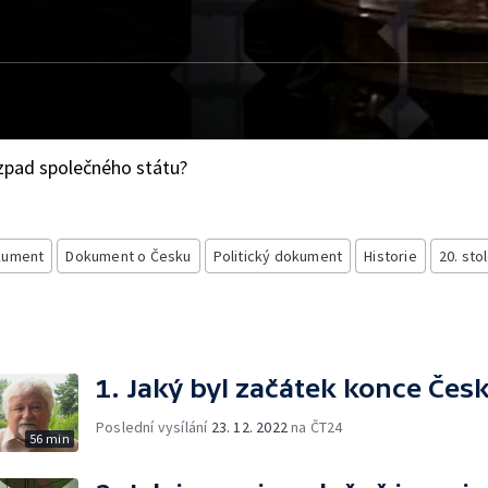
ozpad společného státu?
kument
Dokument o Česku
Politický dokument
Historie
20. stol
1. Jaký byl začátek konce Čes
Poslední vysílání
23. 12. 2022
na ČT24
56 min