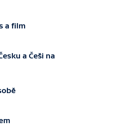
s a film
v Česku a Češi na
 sobě
rem