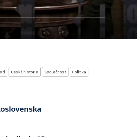
etí
Česká historie
Společnost
Politika
koslovenska