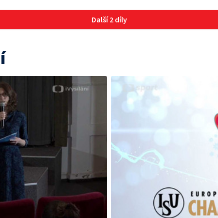
Další 2 díly
í