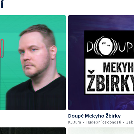
í
Doupě Mekyho Žbirky
Kultura
Hudební osobnosti
Záb