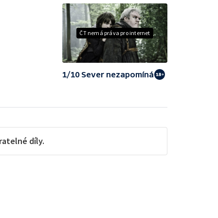
ČT nemá práva pro internet
1/10 Sever nezapomíná
telné díly.