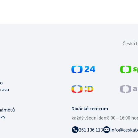
Česká t
no
trava
Divácké centrum
námětů
azy
každý všední den:
8:00—16:00 ho
261 136 113
info@ceskate