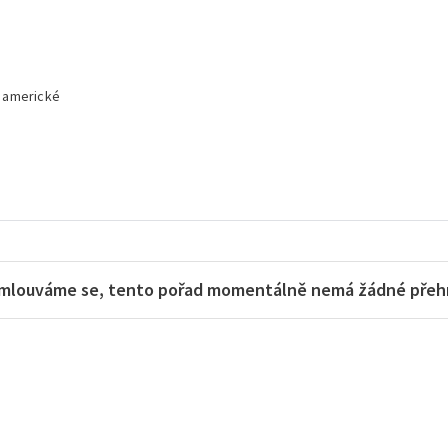
y americké
mlouváme se, tento pořad momentálně nemá žádné přehra