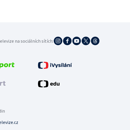
elevize na sociálních sítích:
din
levize.cz