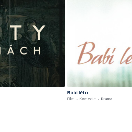
Babí léto
Film
Komedie
Drama