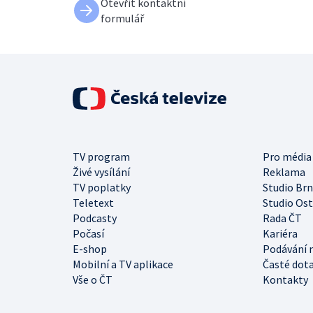
Otevřít kontaktní
formulář
TV program
Pro média
Živé vysílání
Reklama
TV poplatky
Studio Br
Teletext
Studio Os
Podcasty
Rada ČT
Počasí
Kariéra
E-shop
Podávání 
Mobilní a TV aplikace
Časté dot
Vše o ČT
Kontakty